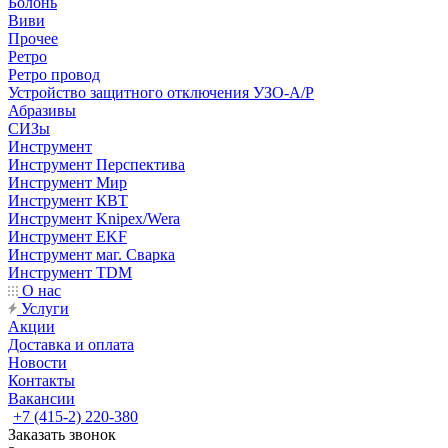
Болонь
Виви
Прочее
Ретро
Ретро провод
Устройство защитного отключения УЗО-А/Р
Абразивы
СИЗы
Инструмент
Инструмент Перспектива
Инструмент Мир
Инструмент КВТ
Инструмент Knipex/Wera
Инструмент EKF
Инструмент маг. Сварка
Инструмент TDM
О нас
Услуги
Акции
Доставка и оплата
Новости
Контакты
Вакансии
+7 (415-2) 220-380
Заказать звонок