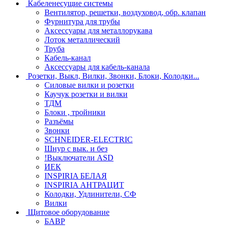
Кабеленесущие системы
Вентилятор, решетки, воздуховод, обр. клапан
Фурнитура для трубы
Аксессуары для металлорукава
Лоток металлический
Труба
Кабель-канал
Аксессуары для кабель-канала
Розетки, Выкл, Вилки, Звонки, Блоки, Колодки...
Силовые вилки и розетки
Каучук розетки и вилки
ТДМ
Блоки , тройники
Разъёмы
Звонки
SCHNEIDER-ELECTRIC
Шнур с вык. и без
!Выключатели ASD
ИЕК
INSPIRIA БЕЛАЯ
INSPIRIA АНТРАЦИТ
Колодки, Удлинители, СФ
Вилки
Щитовое оборудование
БАВР