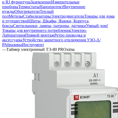
и RJ фурнитура
Заземление
Измерительные
приборы
Термостаты
Нанопротект
Внутренние
нужды
Обогреватели
Теплый
пол
Метизы
Стабилизаторы
Электродвигатели
Товары для дома
и путешествий
Щиты, Шкафы, Ящики, Корпуса,
боксы
Светильники, лампы, патроны, датчики
Умный дом
!
Товары для внутреннего потребления
Электро-
Лаборатория
Прямой монтаж
Ретро проводка и
аксессуары
Устройство защитного отключения УЗО-А/
Р
Абразивы
Инструмент
—
Таймер электронный ТЭ-80 PROxima