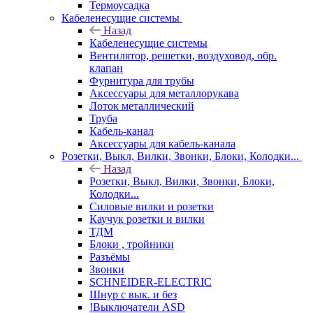
Термоусадка
Кабеленесущие системы
Назад
Кабеленесущие системы
Вентилятор, решетки, воздуховод, обр.
клапан
Фурнитура для трубы
Аксессуары для металлорукава
Лоток металлический
Труба
Кабель-канал
Аксессуары для кабель-канала
Розетки, Выкл, Вилки, Звонки, Блоки, Колодки...
Назад
Розетки, Выкл, Вилки, Звонки, Блоки,
Колодки...
Силовые вилки и розетки
Каучук розетки и вилки
ТДМ
Блоки , тройники
Разъёмы
Звонки
SCHNEIDER-ELECTRIC
Шнур с вык. и без
!Выключатели ASD