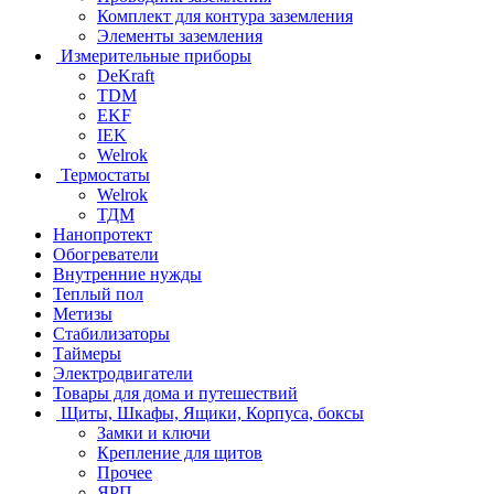
Комплект для контура заземления
Элементы заземления
Измерительные приборы
DeKraft
TDM
EKF
IEK
Welrok
Термостаты
Welrok
ТДМ
Нанопротект
Обогреватели
Внутренние нужды
Теплый пол
Метизы
Стабилизаторы
Таймеры
Электродвигатели
Товары для дома и путешествий
Щиты, Шкафы, Ящики, Корпуса, боксы
Замки и ключи
Крепление для щитов
Прочее
ЯРП