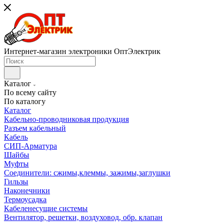
Интернет-магазин электроники ОптЭлектрик
Каталог
По всему сайту
По каталогу
Каталог
Кабельно-проводниковая продукция
Разъем кабельный
Кабель
СИП-Арматура
Шайбы
Муфты
Соединители: сжимы,клеммы, зажимы,заглушки
Гильзы
Наконечники
Термоусадка
Кабеленесущие системы
Вентилятор, решетки, воздуховод, обр. клапан