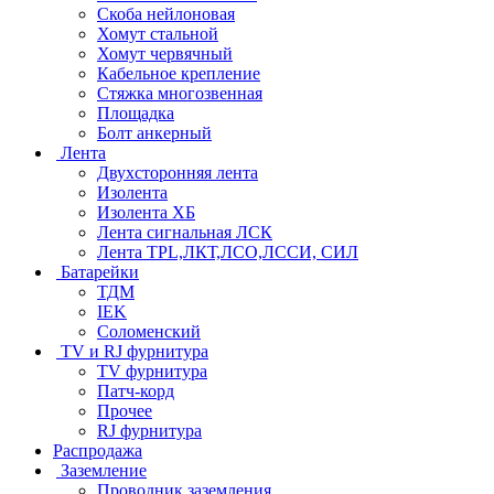
Скоба нейлоновая
Хомут стальной
Хомут червячный
Кабельное крепление
Стяжка многозвенная
Площадка
Болт анкерный
Лента
Двухсторонняя лента
Изолента
Изолента ХБ
Лента сигнальная ЛСК
Лента TPL,ЛКТ,ЛСО,ЛССИ, СИЛ
Батарейки
ТДМ
IEK
Соломенский
TV и RJ фурнитура
TV фурнитура
Патч-корд
Прочее
RJ фурнитура
Распродажа
Заземление
Проводник заземления