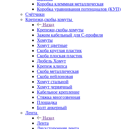
Коробка клеммная металлическая
Коробка уравнивания потенциалов (КУП)
Счётчики
Крепежи,скобы,хомуты
Назад
Крепежи,скобы,хомуты
Зажим кабельный для С-профиля
Хомуты
Хомут цветные
Скоба круглая пластик
Скоба плоская пластик
Дюбель Хомут
Крепеж клипса
Скоба металлическая
Скоба нейлоновая
Хомут стальной
Хомут червячный
Кабельное крепление
Стяжка многозвенная
Площадка
Болт анкерный
Лента
Назад
Лента
Двухсторонняя лента