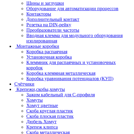
Шины и заглушки
Оборудование для автоматизации процессов
Контакторы
Дополнительный контакт
Розетка на DIN-рейку
Преобразователи частоты
Вводная клемма для модульного оборудования
изолированная
Монтажные коробки
Коробка распаячная
Установочная коробка
Клеммник для распаячных и установочных
коробок
Коробка клеммная металлическая
Коробка уравнивания потенциалов (КУП)
Счётчики
Крепежи,скобы,хомуты
Зажим кабельный для С-профиля
Хомуты
Хомут цветные
Скоба круглая пластик
Скоба плоская пластик
Дюбель Хомут
Крепеж клипса
Скоба металлическая