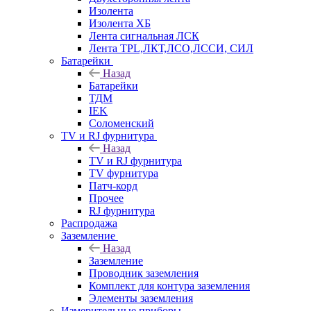
Изолента
Изолента ХБ
Лента сигнальная ЛСК
Лента TPL,ЛКТ,ЛСО,ЛССИ, СИЛ
Батарейки
Назад
Батарейки
ТДМ
IEK
Соломенский
TV и RJ фурнитура
Назад
TV и RJ фурнитура
TV фурнитура
Патч-корд
Прочее
RJ фурнитура
Распродажа
Заземление
Назад
Заземление
Проводник заземления
Комплект для контура заземления
Элементы заземления
Измерительные приборы