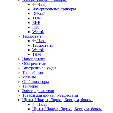
Назад
Измерительные приборы
DeKraft
TDM
EKF
IEK
Welrok
Термостаты
Назад
Термостаты
Welrok
ТДМ
Нанопротект
Обогреватели
Внутренние нужды
Теплый пол
Метизы
Стабилизаторы
Таймеры
Электродвигатели
Товары для дома и путешествий
Щиты, Шкафы, Ящики, Корпуса, боксы
Назад
Щиты, Шкафы, Ящики, Корпуса, боксы