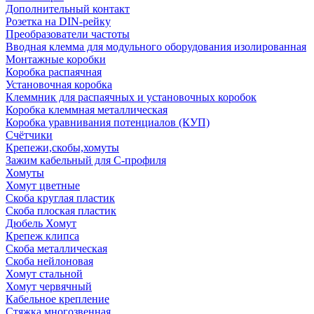
Дополнительный контакт
Розетка на DIN-рейку
Преобразователи частоты
Вводная клемма для модульного оборудования изолированная
Монтажные коробки
Коробка распаячная
Установочная коробка
Клеммник для распаячных и установочных коробок
Коробка клеммная металлическая
Коробка уравнивания потенциалов (КУП)
Счётчики
Крепежи,скобы,хомуты
Зажим кабельный для С-профиля
Хомуты
Хомут цветные
Скоба круглая пластик
Скоба плоская пластик
Дюбель Хомут
Крепеж клипса
Скоба металлическая
Скоба нейлоновая
Хомут стальной
Хомут червячный
Кабельное крепление
Стяжка многозвенная