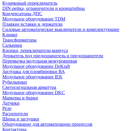
Кулачковый переключатель
DIN-рейка, ограничители и кронштейны
Конденсаторы ДПС
Модульное оборудование TDM
Плавкие вставки и держатели
Силовые автоматические выключатели и комплектующие
Климат
Трансформаторы
Сальники
Кнопки, переключатели,корпуса
Держатель под предохранитель и предохранители
Перемычка модульная межуровневая
Модульное оборудование DeKraft
Заглушка для пломбировки ВА
Модульное оборудование IEK
Рубильники
Светосигнальная арматура
Модульное оборудование DKC
Маркеры и бирки
Датчики
Реле
Расцепители
Шины и заглушки
Оборудование для автоматизации процессов
Контакторы