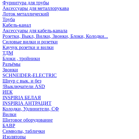
Фурнитура для трубы
Аксессуары для металлорукава
Лоток металлический
Труба
Кабель-канал
Аксессуары для кабель-канала
Розетки, Выкл, Вилки, Звонки, Блоки, Колодки...
Силовые вилки и розетки
Каучук розетки и вилки
ТДМ
Блоки , тройники
Разъёмы
Звонки
SCHNEIDER-ELECTRIC
Шнур с вык. и без
!Выключатели ASD
ИЕК
INSPIRIA БЕЛАЯ
INSPIRIA АНТРАЦИТ
Колодки, Удлинители, СФ
Вилки
Щитовое оборудование
БАВР
Символы, таблички
Изоляторы