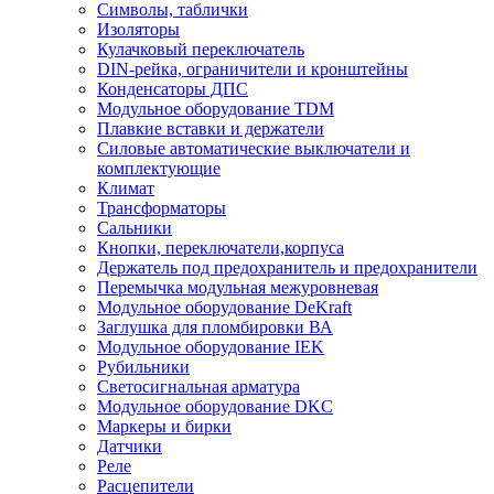
Символы, таблички
Изоляторы
Кулачковый переключатель
DIN-рейка, ограничители и кронштейны
Конденсаторы ДПС
Модульное оборудование TDM
Плавкие вставки и держатели
Силовые автоматические выключатели и
комплектующие
Климат
Трансформаторы
Сальники
Кнопки, переключатели,корпуса
Держатель под предохранитель и предохранители
Перемычка модульная межуровневая
Модульное оборудование DeKraft
Заглушка для пломбировки ВА
Модульное оборудование IEK
Рубильники
Светосигнальная арматура
Модульное оборудование DKC
Маркеры и бирки
Датчики
Реле
Расцепители