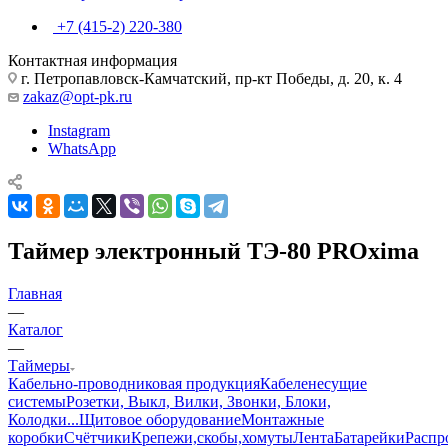
+7 (415-2) 220-380
Контактная информация
г. Петропавловск-Камчатский, пр-кт Победы, д. 20, к. 4
zakaz@opt-pk.ru
Instagram
WhatsApp
Таймер электронный ТЭ-80 PROxima
Главная
—
Каталог
—
Таймеры
Кабельно-проводниковая продукция
Кабеленесущие
системы
Розетки, Выкл, Вилки, Звонки, Блоки,
Колодки...
Щитовое оборудование
Монтажные
коробки
Счётчики
Крепежи,скобы,хомуты
Лента
Батарейки
Распр