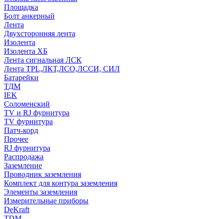
Площадка
Болт анкерный
Лента
Двухсторонняя лента
Изолента
Изолента ХБ
Лента сигнальная ЛСК
Лента TPL,ЛКТ,ЛСО,ЛССИ, СИЛ
Батарейки
ТДМ
IEK
Соломенский
TV и RJ фурнитура
TV фурнитура
Патч-корд
Прочее
RJ фурнитура
Распродажа
Заземление
Проводник заземления
Комплект для контура заземления
Элементы заземления
Измерительные приборы
DeKraft
TDM