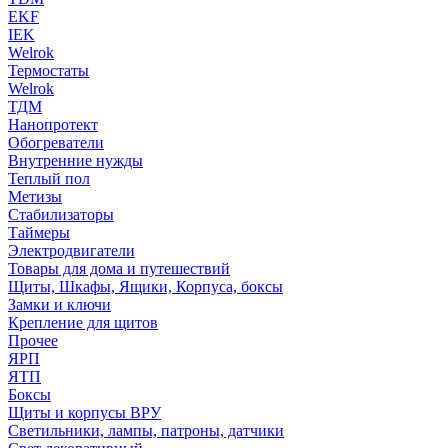
EKF
IEK
Welrok
Термостаты
Welrok
ТДМ
Нанопротект
Обогреватели
Внутренние нужды
Теплый пол
Метизы
Стабилизаторы
Таймеры
Электродвигатели
Товары для дома и путешествий
Щиты, Шкафы, Ящики, Корпуса, боксы
Замки и ключи
Крепление для щитов
Прочее
ЯРП
ЯТП
Боксы
Щиты и корпусы ВРУ
Светильники, лампы, патроны, датчики