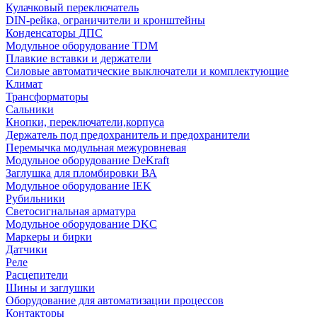
Кулачковый переключатель
DIN-рейка, ограничители и кронштейны
Конденсаторы ДПС
Модульное оборудование TDM
Плавкие вставки и держатели
Силовые автоматические выключатели и комплектующие
Климат
Трансформаторы
Сальники
Кнопки, переключатели,корпуса
Держатель под предохранитель и предохранители
Перемычка модульная межуровневая
Модульное оборудование DeKraft
Заглушка для пломбировки ВА
Модульное оборудование IEK
Рубильники
Светосигнальная арматура
Модульное оборудование DKC
Маркеры и бирки
Датчики
Реле
Расцепители
Шины и заглушки
Оборудование для автоматизации процессов
Контакторы