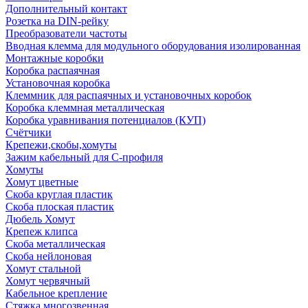
Дополнительный контакт
Розетка на DIN-рейку
Преобразователи частоты
Вводная клемма для модульного оборудования изолированная
Монтажные коробки
Коробка распаячная
Установочная коробка
Клеммник для распаячных и установочных коробок
Коробка клеммная металлическая
Коробка уравнивания потенциалов (КУП)
Счётчики
Крепежи,скобы,хомуты
Зажим кабельный для С-профиля
Хомуты
Хомут цветные
Скоба круглая пластик
Скоба плоская пластик
Дюбель Хомут
Крепеж клипса
Скоба металлическая
Скоба нейлоновая
Хомут стальной
Хомут червячный
Кабельное крепление
Стяжка многозвенная