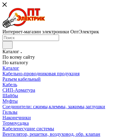
Интернет-магазин электроники ОптЭлектрик
Каталог
По всему сайту
По каталогу
Каталог
Кабельно-проводниковая продукция
Разъем кабельный
Кабель
СИП-Арматура
Шайбы
Муфты
Соединители: сжимы,клеммы, зажимы,заглушки
Гильзы
Наконечники
Термоусадка
Кабеленесущие системы
Вентилятор, решетки, воздуховод, обр. клапан