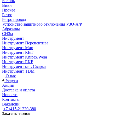
Болонь
Виви
Прочее
Ретро
Ретро провод
Устройство защитного отключения УЗО-А/Р
Абразивы
СИЗы
Инструмент
Инструмент Перспектива
Инструмент Мир
Инструмент КВТ
Инструмент Knipex/Wera
Инструмент EKF
Инструмент маг. Сварка
Инструмент TDM
О нас
Услуги
Акции
Доставка и оплата
Новости
Контакты
Вакансии
+7 (415-2) 220-380
Заказать звонок