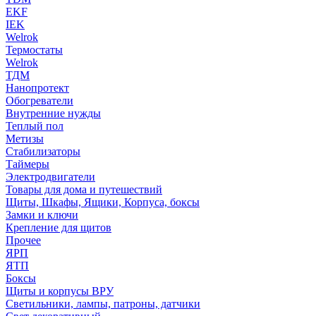
EKF
IEK
Welrok
Термостаты
Welrok
ТДМ
Нанопротект
Обогреватели
Внутренние нужды
Теплый пол
Метизы
Стабилизаторы
Таймеры
Электродвигатели
Товары для дома и путешествий
Щиты, Шкафы, Ящики, Корпуса, боксы
Замки и ключи
Крепление для щитов
Прочее
ЯРП
ЯТП
Боксы
Щиты и корпусы ВРУ
Светильники, лампы, патроны, датчики