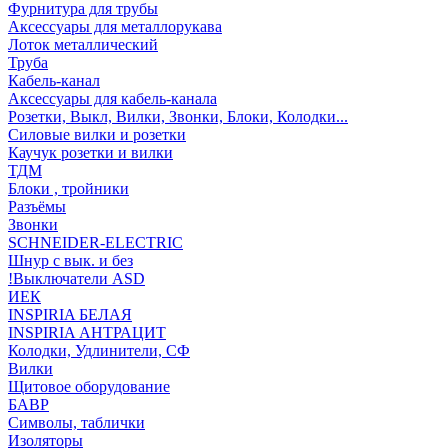
Фурнитура для трубы
Аксессуары для металлорукава
Лоток металлический
Труба
Кабель-канал
Аксессуары для кабель-канала
Розетки, Выкл, Вилки, Звонки, Блоки, Колодки...
Силовые вилки и розетки
Каучук розетки и вилки
ТДМ
Блоки , тройники
Разъёмы
Звонки
SCHNEIDER-ELECTRIC
Шнур с вык. и без
!Выключатели ASD
ИЕК
INSPIRIA БЕЛАЯ
INSPIRIA АНТРАЦИТ
Колодки, Удлинители, СФ
Вилки
Щитовое оборудование
БАВР
Символы, таблички
Изоляторы