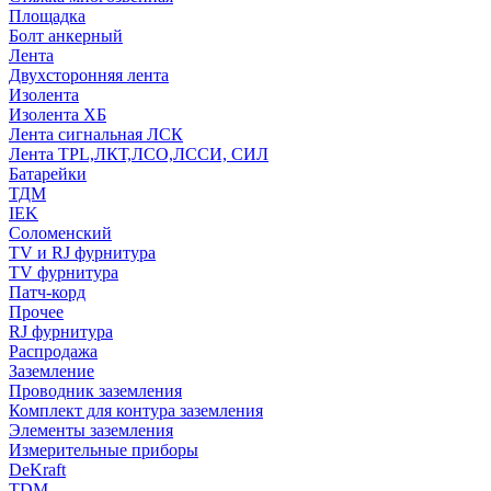
Площадка
Болт анкерный
Лента
Двухсторонняя лента
Изолента
Изолента ХБ
Лента сигнальная ЛСК
Лента TPL,ЛКТ,ЛСО,ЛССИ, СИЛ
Батарейки
ТДМ
IEK
Соломенский
TV и RJ фурнитура
TV фурнитура
Патч-корд
Прочее
RJ фурнитура
Распродажа
Заземление
Проводник заземления
Комплект для контура заземления
Элементы заземления
Измерительные приборы
DeKraft
TDM