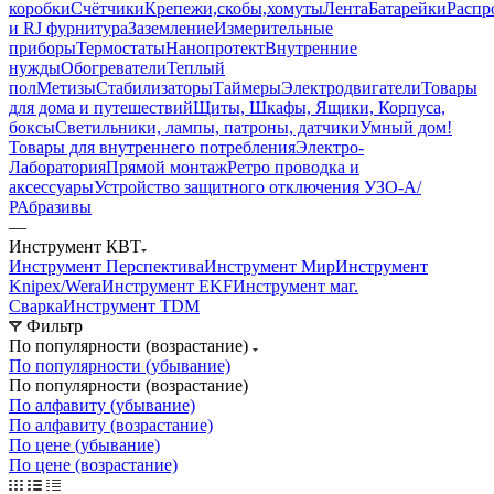
коробки
Счётчики
Крепежи,скобы,хомуты
Лента
Батарейки
Распр
и RJ фурнитура
Заземление
Измерительные
приборы
Термостаты
Нанопротект
Внутренние
нужды
Обогреватели
Теплый
пол
Метизы
Стабилизаторы
Таймеры
Электродвигатели
Товары
для дома и путешествий
Щиты, Шкафы, Ящики, Корпуса,
боксы
Светильники, лампы, патроны, датчики
Умный дом
!
Товары для внутреннего потребления
Электро-
Лаборатория
Прямой монтаж
Ретро проводка и
аксессуары
Устройство защитного отключения УЗО-А/
Р
Абразивы
—
Инструмент КВТ
Инструмент Перспектива
Инструмент Мир
Инструмент
Knipex/Wera
Инструмент EKF
Инструмент маг.
Сварка
Инструмент TDM
Фильтр
По популярности (возрастание)
По популярности (убывание)
По популярности (возрастание)
По алфавиту (убывание)
По алфавиту (возрастание)
По цене (убывание)
По цене (возрастание)