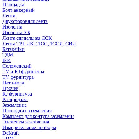
Площадка
Болт анкерный
Лента
Двухсторонняя лента
Изолента
Изолента ХБ
Лента сигнальная ЛСК
Лента TPL,ЛКТ,ЛСО,ЛССИ, СИЛ
Батарейки
ТДМ
IEK
Соломенский
TV и RJ фурнитура
TV фурнитура
Патч-корд
Прочее
RJ фурнитура
Распродажа
Заземление
Проводник заземления
Комплект для контура заземления
Элементы заземления
Измерительные приборы
DeKraft
TDM