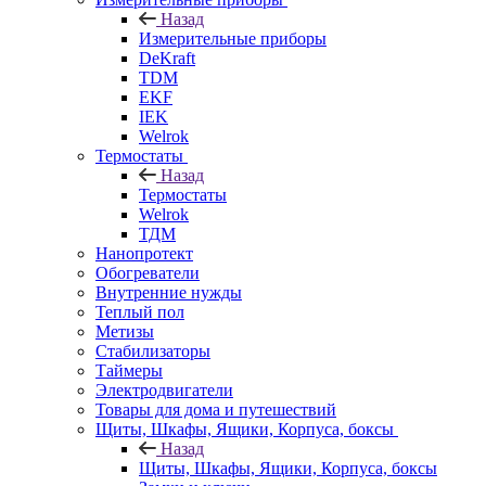
Назад
Измерительные приборы
DeKraft
TDM
EKF
IEK
Welrok
Термостаты
Назад
Термостаты
Welrok
ТДМ
Нанопротект
Обогреватели
Внутренние нужды
Теплый пол
Метизы
Стабилизаторы
Таймеры
Электродвигатели
Товары для дома и путешествий
Щиты, Шкафы, Ящики, Корпуса, боксы
Назад
Щиты, Шкафы, Ящики, Корпуса, боксы