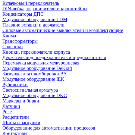
Кулачковый переключатель
DIN-рейка, ограничители и кронштейны
Конденсаторы ДПС
Модульное оборудование TDM
Плавкие вставки и держатели
Силовые автоматические выключатели и комплектующие
Климат
Трансформаторы
Сальники
Кнопки, переключатели,корпуса
Держатель под предохранитель и предохранители
Перемычка модульная межуровневая
Модульное оборудование DeKraft
Заглушка для пломбировки ВА
Модульное оборудование IEK
Рубильники
Светосигнальная арматура
Модульное оборудование DKC
Маркеры и бирки
Датчики
Реле
Расцепители
Шины и заглушки
Оборудование для автоматизации процессов
Контакторы