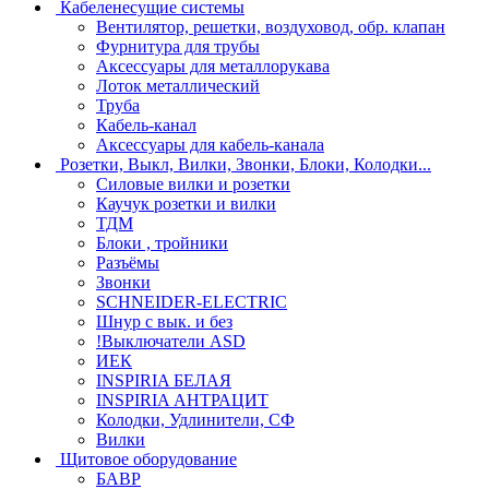
Кабеленесущие системы
Вентилятор, решетки, воздуховод, обр. клапан
Фурнитура для трубы
Аксессуары для металлорукава
Лоток металлический
Труба
Кабель-канал
Аксессуары для кабель-канала
Розетки, Выкл, Вилки, Звонки, Блоки, Колодки...
Силовые вилки и розетки
Каучук розетки и вилки
ТДМ
Блоки , тройники
Разъёмы
Звонки
SCHNEIDER-ELECTRIC
Шнур с вык. и без
!Выключатели ASD
ИЕК
INSPIRIA БЕЛАЯ
INSPIRIA АНТРАЦИТ
Колодки, Удлинители, СФ
Вилки
Щитовое оборудование
БАВР