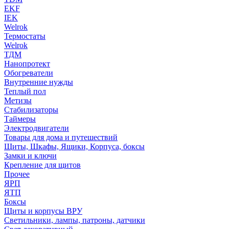
EKF
IEK
Welrok
Термостаты
Welrok
ТДМ
Нанопротект
Обогреватели
Внутренние нужды
Теплый пол
Метизы
Стабилизаторы
Таймеры
Электродвигатели
Товары для дома и путешествий
Щиты, Шкафы, Ящики, Корпуса, боксы
Замки и ключи
Крепление для щитов
Прочее
ЯРП
ЯТП
Боксы
Щиты и корпусы ВРУ
Светильники, лампы, патроны, датчики