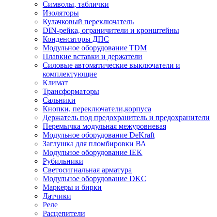
Символы, таблички
Изоляторы
Кулачковый переключатель
DIN-рейка, ограничители и кронштейны
Конденсаторы ДПС
Модульное оборудование TDM
Плавкие вставки и держатели
Силовые автоматические выключатели и
комплектующие
Климат
Трансформаторы
Сальники
Кнопки, переключатели,корпуса
Держатель под предохранитель и предохранители
Перемычка модульная межуровневая
Модульное оборудование DeKraft
Заглушка для пломбировки ВА
Модульное оборудование IEK
Рубильники
Светосигнальная арматура
Модульное оборудование DKC
Маркеры и бирки
Датчики
Реле
Расцепители