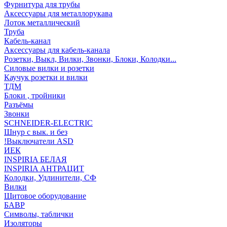
Фурнитура для трубы
Аксессуары для металлорукава
Лоток металлический
Труба
Кабель-канал
Аксессуары для кабель-канала
Розетки, Выкл, Вилки, Звонки, Блоки, Колодки...
Силовые вилки и розетки
Каучук розетки и вилки
ТДМ
Блоки , тройники
Разъёмы
Звонки
SCHNEIDER-ELECTRIC
Шнур с вык. и без
!Выключатели ASD
ИЕК
INSPIRIA БЕЛАЯ
INSPIRIA АНТРАЦИТ
Колодки, Удлинители, СФ
Вилки
Щитовое оборудование
БАВР
Символы, таблички
Изоляторы