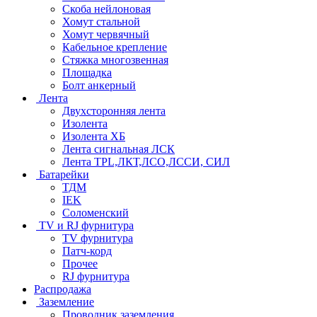
Скоба нейлоновая
Хомут стальной
Хомут червячный
Кабельное крепление
Стяжка многозвенная
Площадка
Болт анкерный
Лента
Двухсторонняя лента
Изолента
Изолента ХБ
Лента сигнальная ЛСК
Лента TPL,ЛКТ,ЛСО,ЛССИ, СИЛ
Батарейки
ТДМ
IEK
Соломенский
TV и RJ фурнитура
TV фурнитура
Патч-корд
Прочее
RJ фурнитура
Распродажа
Заземление
Проводник заземления