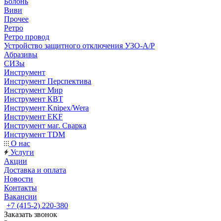
Болонь
Виви
Прочее
Ретро
Ретро провод
Устройство защитного отключения УЗО-А/Р
Абразивы
СИЗы
Инструмент
Инструмент Перспектива
Инструмент Мир
Инструмент КВТ
Инструмент Knipex/Wera
Инструмент EKF
Инструмент маг. Сварка
Инструмент TDM
О нас
Услуги
Акции
Доставка и оплата
Новости
Контакты
Вакансии
+7 (415-2) 220-380
Заказать звонок