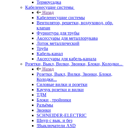
Термоусадка
Кабеленесущие системы
Назад
Кабеленесущие системы
Вентилятор, решетки, воздуховод, обр.
клапан
Фурнитура для трубы
Аксессуары для металлорукава
Лоток металлический
Труба
Кабель-канал
Аксессуары для кабель-канала
Розетки, Выкл, Вилки, Звонки, Блоки, Колодки...
Назад
Розетки, Выкл, Вилки, Звонки, Блоки,
Колодки...
Силовые вилки и розетки
Каучук розетки и вилки
ТДМ
Блоки , тройники
Разъёмы
Звонки
SCHNEIDER-ELECTRIC
Шнур с вык. и без
!Выключатели ASD