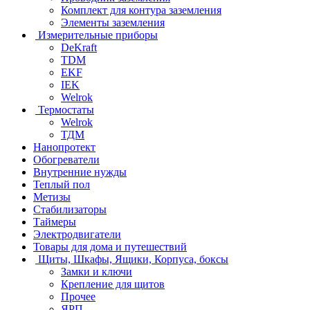
Комплект для контура заземления
Элементы заземления
Измерительные приборы
DeKraft
TDM
EKF
IEK
Welrok
Термостаты
Welrok
ТДМ
Нанопротект
Обогреватели
Внутренние нужды
Теплый пол
Метизы
Стабилизаторы
Таймеры
Электродвигатели
Товары для дома и путешествий
Щиты, Шкафы, Ящики, Корпуса, боксы
Замки и ключи
Крепление для щитов
Прочее
ЯРП