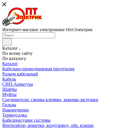
Интернет-магазин электроники ОптЭлектрик
Каталог
По всему сайту
По каталогу
Каталог
Кабельно-проводниковая продукция
Разъем кабельный
Кабель
СИП-Арматура
Шайбы
Муфты
Соединители: сжимы,клеммы, зажимы,заглушки
Гильзы
Наконечники
Термоусадка
Кабеленесущие системы
Вентилятор, решетки, воздуховод, обр. клапан