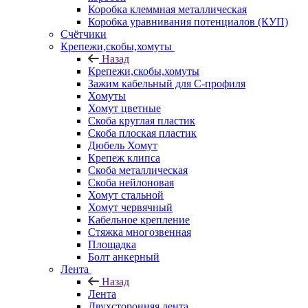
Коробка клеммная металлическая
Коробка уравнивания потенциалов (КУП)
Счётчики
Крепежи,скобы,хомуты
Назад
Крепежи,скобы,хомуты
Зажим кабельный для С-профиля
Хомуты
Хомут цветные
Скоба круглая пластик
Скоба плоская пластик
Дюбель Хомут
Крепеж клипса
Скоба металлическая
Скоба нейлоновая
Хомут стальной
Хомут червячный
Кабельное крепление
Стяжка многозвенная
Площадка
Болт анкерный
Лента
Назад
Лента
Двухсторонняя лента