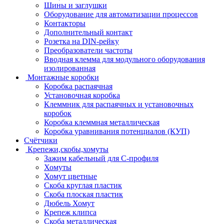
Шины и заглушки
Оборудование для автоматизации процессов
Контакторы
Дополнительный контакт
Розетка на DIN-рейку
Преобразователи частоты
Вводная клемма для модульного оборудования
изолированная
Монтажные коробки
Коробка распаячная
Установочная коробка
Клеммник для распаячных и установочных
коробок
Коробка клеммная металлическая
Коробка уравнивания потенциалов (КУП)
Счётчики
Крепежи,скобы,хомуты
Зажим кабельный для С-профиля
Хомуты
Хомут цветные
Скоба круглая пластик
Скоба плоская пластик
Дюбель Хомут
Крепеж клипса
Скоба металлическая