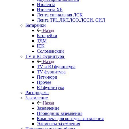
Изолента
Изолента ХБ
Лента сигнальная ЛСК
Лента TPL,ЛКТ,ЛСО,ЛССИ, СИЛ
Батарейки
Назад
Батарейки
ТДМ
IEK
Соломенский
TV и RJ фурнитура
Назад
TV и RJ фурнитура
TV фурнитура
Патч-корд
Прочее
RJ фурнитура
Распродажа
Заземление
Назад
Заземление
Проводник заземления
Комплект для контура заземления
Элементы заземления
Измерительные приборы