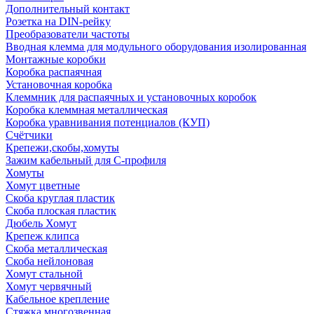
Дополнительный контакт
Розетка на DIN-рейку
Преобразователи частоты
Вводная клемма для модульного оборудования изолированная
Монтажные коробки
Коробка распаячная
Установочная коробка
Клеммник для распаячных и установочных коробок
Коробка клеммная металлическая
Коробка уравнивания потенциалов (КУП)
Счётчики
Крепежи,скобы,хомуты
Зажим кабельный для С-профиля
Хомуты
Хомут цветные
Скоба круглая пластик
Скоба плоская пластик
Дюбель Хомут
Крепеж клипса
Скоба металлическая
Скоба нейлоновая
Хомут стальной
Хомут червячный
Кабельное крепление
Стяжка многозвенная