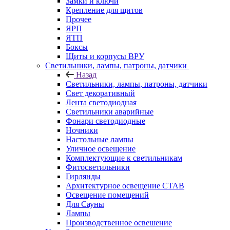
Замки и ключи
Крепление для щитов
Прочее
ЯРП
ЯТП
Боксы
Щиты и корпусы ВРУ
Светильники, лампы, патроны, датчики
Назад
Светильники, лампы, патроны, датчики
Свет декоративный
Лента светодиодная
Светильники аварийные
Фонари светодиодные
Ночники
Настольные лампы
Уличное освещение
Комплектующие к светильникам
Фитосветильники
Гирлянды
Архитектурное освещение СТАВ
Освещение помещений
Для Сауны
Лампы
Производственное освешение