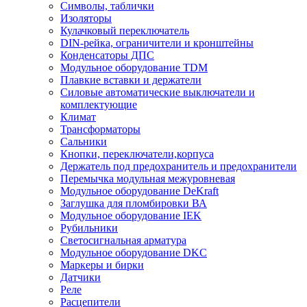
Символы, таблички
Изоляторы
Кулачковый переключатель
DIN-рейка, ограничители и кронштейны
Конденсаторы ДПС
Модульное оборудование TDM
Плавкие вставки и держатели
Силовые автоматические выключатели и
комплектующие
Климат
Трансформаторы
Сальники
Кнопки, переключатели,корпуса
Держатель под предохранитель и предохранители
Перемычка модульная межуровневая
Модульное оборудование DeKraft
Заглушка для пломбировки ВА
Модульное оборудование IEK
Рубильники
Светосигнальная арматура
Модульное оборудование DKC
Маркеры и бирки
Датчики
Реле
Расцепители