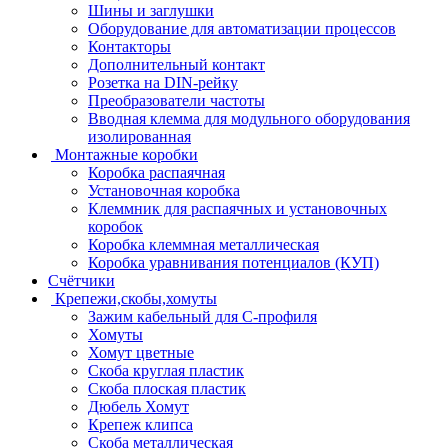
Шины и заглушки
Оборудование для автоматизации процессов
Контакторы
Дополнительный контакт
Розетка на DIN-рейку
Преобразователи частоты
Вводная клемма для модульного оборудования
изолированная
Монтажные коробки
Коробка распаячная
Установочная коробка
Клеммник для распаячных и установочных
коробок
Коробка клеммная металлическая
Коробка уравнивания потенциалов (КУП)
Счётчики
Крепежи,скобы,хомуты
Зажим кабельный для С-профиля
Хомуты
Хомут цветные
Скоба круглая пластик
Скоба плоская пластик
Дюбель Хомут
Крепеж клипса
Скоба металлическая