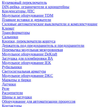
Кулачковый переключатель
DIN-рейка, ограничители и кронштейны
Конденсаторы ДПС
Модульное оборудование TDM
Плавкие вставки и держатели
Силовые автоматические выключатели и комплектующие
Климат
Трансформаторы
Сальники
Кнопки, переключатели,корпуса
Держатель под предохранитель и предохранители
Перемычка модульная межуровневая
Модульное оборудование DeKraft
Заглушка для пломбировки ВА
Модульное оборудование IEK
Рубильники
Светосигнальная арматура
Модульное оборудование DKC
Маркеры и бирки
Датчики
Реле
Расцепители
Шины и заглушки
Оборудование для автоматизации процессов
Контакторы