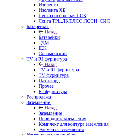
Изолента
Изолента ХБ
Лента сигнальная ЛСК
Лента TPL,ЛКТ,ЛСО,ЛССИ, СИЛ
Батарейки
Назад
Батарейки
ТДМ
IEK
Соломенский
TV и RJ фурнитура
Назад
TV и RJ фурнитура
TV фурнитура
Патч-корд
Прочее
RJ фурнитура
Распродажа
Заземление
Назад
Заземление
Проводник заземления
Комплект для контура заземления
Элементы заземления
Измерительные приборы