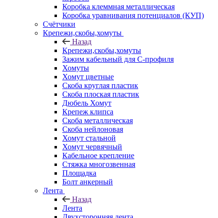
Коробка клеммная металлическая
Коробка уравнивания потенциалов (КУП)
Счётчики
Крепежи,скобы,хомуты
Назад
Крепежи,скобы,хомуты
Зажим кабельный для С-профиля
Хомуты
Хомут цветные
Скоба круглая пластик
Скоба плоская пластик
Дюбель Хомут
Крепеж клипса
Скоба металлическая
Скоба нейлоновая
Хомут стальной
Хомут червячный
Кабельное крепление
Стяжка многозвенная
Площадка
Болт анкерный
Лента
Назад
Лента
Двухсторонняя лента