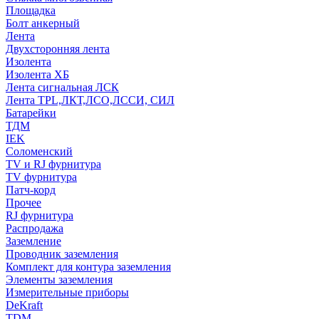
Площадка
Болт анкерный
Лента
Двухсторонняя лента
Изолента
Изолента ХБ
Лента сигнальная ЛСК
Лента TPL,ЛКТ,ЛСО,ЛССИ, СИЛ
Батарейки
ТДМ
IEK
Соломенский
TV и RJ фурнитура
TV фурнитура
Патч-корд
Прочее
RJ фурнитура
Распродажа
Заземление
Проводник заземления
Комплект для контура заземления
Элементы заземления
Измерительные приборы
DeKraft
TDM