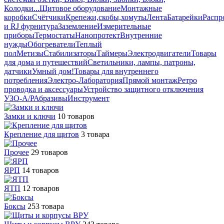
Колодки...
Щитовое оборудование
Монтажные
коробки
Счётчики
Крепежи,скобы,хомуты
Лента
Батарейки
Распр
и RJ фурнитура
Заземление
Измерительные
приборы
Термостаты
Нанопротект
Внутренние
нужды
Обогреватели
Теплый
пол
Метизы
Стабилизаторы
Таймеры
Электродвигатели
Товары
для дома и путешествий
Светильники, лампы, патроны,
датчики
Умный дом
!Товары для внутреннего
потребления
Электро-Лаборатория
Прямой монтаж
Ретро
проводка и аксессуары
Устройство защитного отключения
УЗО-А/Р
Абразивы
Инструмент
Замки и ключи
10 товаров
Крепление для щитов
3 товара
Прочее
29 товаров
ЯРП
14 товаров
ЯТП
12 товаров
Боксы
253 товара