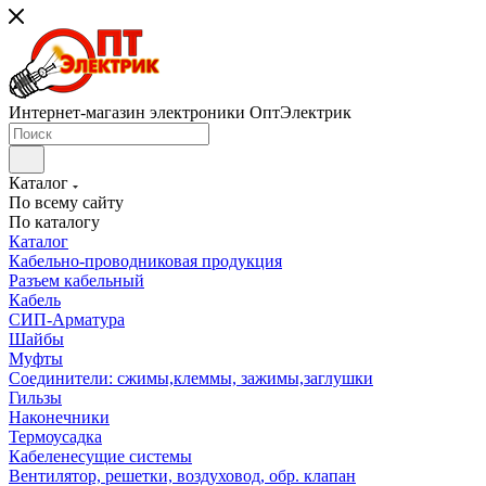
Интернет-магазин электроники ОптЭлектрик
Каталог
По всему сайту
По каталогу
Каталог
Кабельно-проводниковая продукция
Разъем кабельный
Кабель
СИП-Арматура
Шайбы
Муфты
Соединители: сжимы,клеммы, зажимы,заглушки
Гильзы
Наконечники
Термоусадка
Кабеленесущие системы
Вентилятор, решетки, воздуховод, обр. клапан