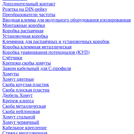
Дополнительный контакт
Розетка на DIN-рейку
Преобразователи частоты
Вводная клемма для модульного оборудования изолированная
Монтажные коробки
Коробка распаячная
Установочная коробка
Клеммник для распаячных и установочных коробок
Коробка клеммная металлическая
Коробка уравнивания потенциалов (КУП)
Счётчики
Крепежи,скобы,хомуты
Зажим кабельный для С-профиля
Хомуты
Хомут цветные
Скоба круглая пластик
Скоба плоская пластик
Дюбель Хомут
Крепеж клипса
Скоба металлическая
Скоба нейлоновая
Хомут стальной
Хомут червячный
Кабельное крепление
Стяжка многозвенная