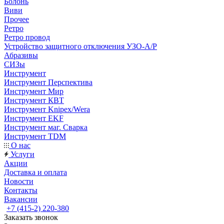
Болонь
Виви
Прочее
Ретро
Ретро провод
Устройство защитного отключения УЗО-А/Р
Абразивы
СИЗы
Инструмент
Инструмент Перспектива
Инструмент Мир
Инструмент КВТ
Инструмент Knipex/Wera
Инструмент EKF
Инструмент маг. Сварка
Инструмент TDM
О нас
Услуги
Акции
Доставка и оплата
Новости
Контакты
Вакансии
+7 (415-2) 220-380
Заказать звонок