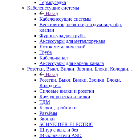
Термоусадка
Кабеленесущие системы
Назад
Кабеленесущие системы
Вентилятор, решетки, воздуховод, обр.
клапан
Фурнитура для трубы
Аксессуары для металлорукава
Лоток металлический
Труба
Кабель-канал
Аксессуары для кабель-канала
Розетки, Выкл, Вилки, Звонки, Блоки, Колодки...
Назад
Розетки, Выкл, Вилки, Звонки, Блоки,
Колодки...
Силовые вилки и розетки
Каучук розетки и вилки
ТДМ
Блоки , тройники
Разъёмы
Звонки
SCHNEIDER-ELECTRIC
Шнур с вык. и без
!Выключатели ASD