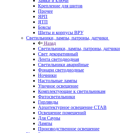
Замки и ключи
Крепление для щитов
Прочее
ЯРП
ЯТП
Боксы
Щиты и корпусы ВРУ
Светильники, лампы, патроны, датчики
Назад
Светильники, лампы, патроны, датчики
Свет декоративный
Лента светодиодная
Светильники аварийные
Фонари светодиодные
Ночники
Настольные лампы
Уличное освещение
Комплектующие к светильникам
Фитосветильники
Гирлянды
Архитектурное освещение СТАВ
Освещение помещений
Для Сауны
Лампы
Производственное освешение