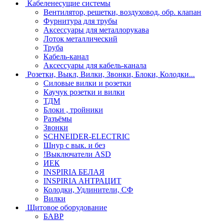
Кабеленесущие системы
Вентилятор, решетки, воздуховод, обр. клапан
Фурнитура для трубы
Аксессуары для металлорукава
Лоток металлический
Труба
Кабель-канал
Аксессуары для кабель-канала
Розетки, Выкл, Вилки, Звонки, Блоки, Колодки...
Силовые вилки и розетки
Каучук розетки и вилки
ТДМ
Блоки , тройники
Разъёмы
Звонки
SCHNEIDER-ELECTRIC
Шнур с вык. и без
!Выключатели ASD
ИЕК
INSPIRIA БЕЛАЯ
INSPIRIA АНТРАЦИТ
Колодки, Удлинители, СФ
Вилки
Щитовое оборудование
БАВР