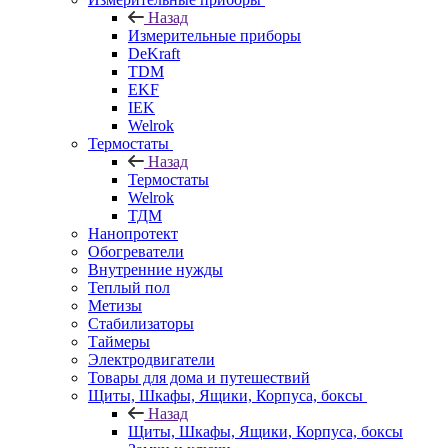
Назад
Измерительные приборы
DeKraft
TDM
EKF
IEK
Welrok
Термостаты
Назад
Термостаты
Welrok
ТДМ
Нанопротект
Обогреватели
Внутренние нужды
Теплый пол
Метизы
Стабилизаторы
Таймеры
Электродвигатели
Товары для дома и путешествий
Щиты, Шкафы, Ящики, Корпуса, боксы
Назад
Щиты, Шкафы, Ящики, Корпуса, боксы