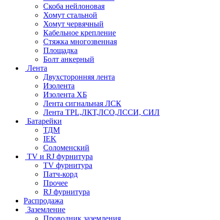
Скоба нейлоновая
Хомут стальной
Хомут червячный
Кабельное крепление
Стяжка многозвенная
Площадка
Болт анкерный
Лента
Двухсторонняя лента
Изолента
Изолента ХБ
Лента сигнальная ЛСК
Лента TPL,ЛКТ,ЛСО,ЛССИ, СИЛ
Батарейки
ТДМ
IEK
Соломенский
TV и RJ фурнитура
TV фурнитура
Патч-корд
Прочее
RJ фурнитура
Распродажа
Заземление
Проводник заземления