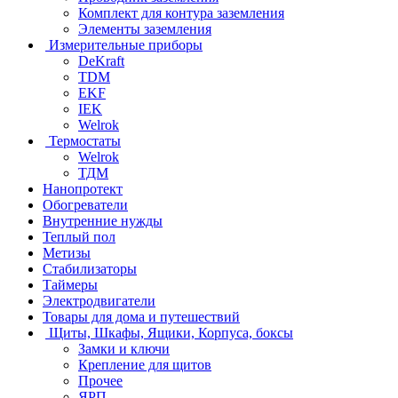
Комплект для контура заземления
Элементы заземления
Измерительные приборы
DeKraft
TDM
EKF
IEK
Welrok
Термостаты
Welrok
ТДМ
Нанопротект
Обогреватели
Внутренние нужды
Теплый пол
Метизы
Стабилизаторы
Таймеры
Электродвигатели
Товары для дома и путешествий
Щиты, Шкафы, Ящики, Корпуса, боксы
Замки и ключи
Крепление для щитов
Прочее
ЯРП