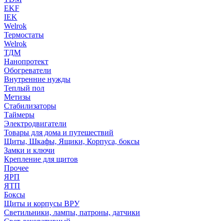
EKF
IEK
Welrok
Термостаты
Welrok
ТДМ
Нанопротект
Обогреватели
Внутренние нужды
Теплый пол
Метизы
Стабилизаторы
Таймеры
Электродвигатели
Товары для дома и путешествий
Щиты, Шкафы, Ящики, Корпуса, боксы
Замки и ключи
Крепление для щитов
Прочее
ЯРП
ЯТП
Боксы
Щиты и корпусы ВРУ
Светильники, лампы, патроны, датчики