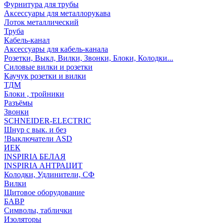
Фурнитура для трубы
Аксессуары для металлорукава
Лоток металлический
Труба
Кабель-канал
Аксессуары для кабель-канала
Розетки, Выкл, Вилки, Звонки, Блоки, Колодки...
Силовые вилки и розетки
Каучук розетки и вилки
ТДМ
Блоки , тройники
Разъёмы
Звонки
SCHNEIDER-ELECTRIC
Шнур с вык. и без
!Выключатели ASD
ИЕК
INSPIRIA БЕЛАЯ
INSPIRIA АНТРАЦИТ
Колодки, Удлинители, СФ
Вилки
Щитовое оборудование
БАВР
Символы, таблички
Изоляторы