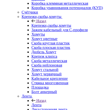
Коробка клеммная металлическая
Коробка уравнивания потенциалов (КУП)
Счётчики
Крепежи,скобы,хомуты
Назад
Крепежи,скобы,хомуты
Зажим кабельный для С-профиля
Хомуты
Хомут цветные
Скоба круглая пластик
Скоба плоская пластик
Дюбель Хомут
Крепеж клипса
Скоба металлическая
Скоба нейлоновая
Хомут стальной
Хомут червячный
Кабельное крепление
Стяжка многозвенная
Площадка
Болт анкерный
Лента
Назад
Лента
Двухсторонняя лента