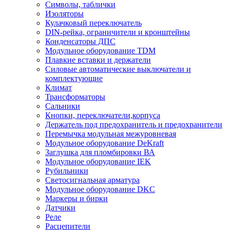
Символы, таблички
Изоляторы
Кулачковый переключатель
DIN-рейка, ограничители и кронштейны
Конденсаторы ДПС
Модульное оборудование TDM
Плавкие вставки и держатели
Силовые автоматические выключатели и
комплектующие
Климат
Трансформаторы
Сальники
Кнопки, переключатели,корпуса
Держатель под предохранитель и предохранители
Перемычка модульная межуровневая
Модульное оборудование DeKraft
Заглушка для пломбировки ВА
Модульное оборудование IEK
Рубильники
Светосигнальная арматура
Модульное оборудование DKC
Маркеры и бирки
Датчики
Реле
Расцепители