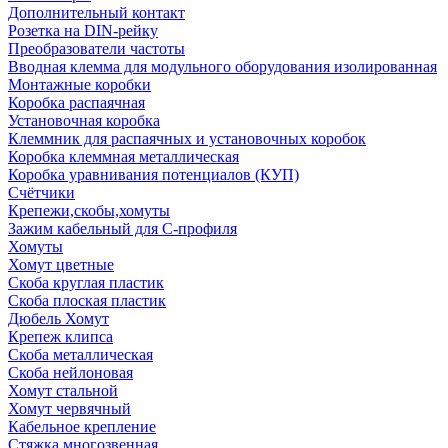
Дополнительный контакт
Розетка на DIN-рейку
Преобразователи частоты
Вводная клемма для модульного оборудования изолированная
Монтажные коробки
Коробка распаячная
Установочная коробка
Клеммник для распаячных и установочных коробок
Коробка клеммная металлическая
Коробка уравнивания потенциалов (КУП)
Счётчики
Крепежи,скобы,хомуты
Зажим кабельный для С-профиля
Хомуты
Хомут цветные
Скоба круглая пластик
Скоба плоская пластик
Дюбель Хомут
Крепеж клипса
Скоба металлическая
Скоба нейлоновая
Хомут стальной
Хомут червячный
Кабельное крепление
Стяжка многозвенная