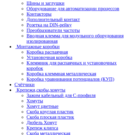
Шины и заглушки
Оборудование для автоматизации процессов
Контакторы
Дополнительный контакт
Розетка на DIN-рейку
Преобразователи частоты
Вводная клемма для модульного оборудования
изолированная
Монтажные коробки
Коробка распаячная
Установочная коробка
Клеммник для распаячных и установочных
коробок
Коробка клеммная металлическая
Коробка уравнивания потенциалов (КУП)
Счётчики
Крепежи,скобы,хомуты
Зажим кабельный для С-профиля
Хомуты
Хомут цветные
Скоба круглая пластик
Скоба плоская пластик
Дюбель Хомут
Крепеж клипса
Скоба металлическая