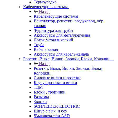
Термоусадка
Кабеленесущие системы
Назад
Кабеленесущие системы
Вентилятор, решетки, воздуховод, обр.
клапан
Фурнитура для трубы
Аксессуары для металлорукава
Лоток металлический
Труба
Кабель-канал
Аксессуары для кабель-канала
Розетки, Выкл, Вилки, Звонки, Блоки, Колодки...
Назад
Розетки, Выкл, Вилки, Звонки, Блоки,
Колодки...
Силовые вилки и розетки
Каучук розетки и вилки
ТДМ
Блоки , тройники
Разъёмы
Звонки
SCHNEIDER-ELECTRIC
Шнур с вык. и без
!Выключатели ASD