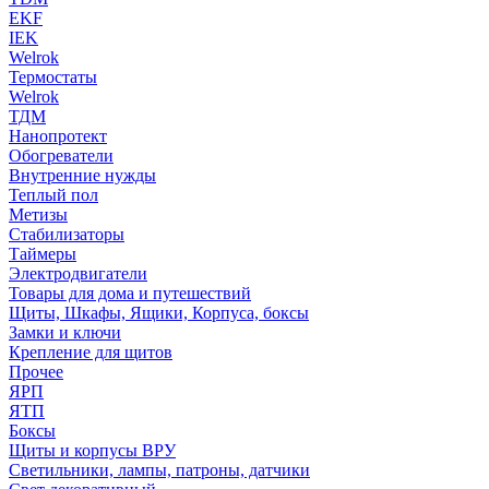
EKF
IEK
Welrok
Термостаты
Welrok
ТДМ
Нанопротект
Обогреватели
Внутренние нужды
Теплый пол
Метизы
Стабилизаторы
Таймеры
Электродвигатели
Товары для дома и путешествий
Щиты, Шкафы, Ящики, Корпуса, боксы
Замки и ключи
Крепление для щитов
Прочее
ЯРП
ЯТП
Боксы
Щиты и корпусы ВРУ
Светильники, лампы, патроны, датчики