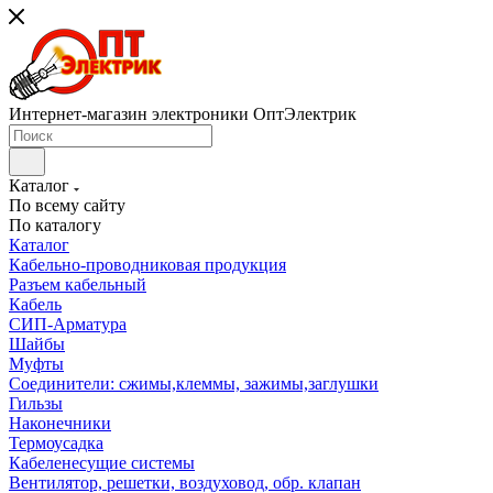
Интернет-магазин электроники ОптЭлектрик
Каталог
По всему сайту
По каталогу
Каталог
Кабельно-проводниковая продукция
Разъем кабельный
Кабель
СИП-Арматура
Шайбы
Муфты
Соединители: сжимы,клеммы, зажимы,заглушки
Гильзы
Наконечники
Термоусадка
Кабеленесущие системы
Вентилятор, решетки, воздуховод, обр. клапан