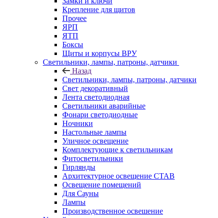
Замки и ключи
Крепление для щитов
Прочее
ЯРП
ЯТП
Боксы
Щиты и корпусы ВРУ
Светильники, лампы, патроны, датчики
Назад
Светильники, лампы, патроны, датчики
Свет декоративный
Лента светодиодная
Светильники аварийные
Фонари светодиодные
Ночники
Настольные лампы
Уличное освещение
Комплектующие к светильникам
Фитосветильники
Гирлянды
Архитектурное освещение СТАВ
Освещение помещений
Для Сауны
Лампы
Производственное освешение