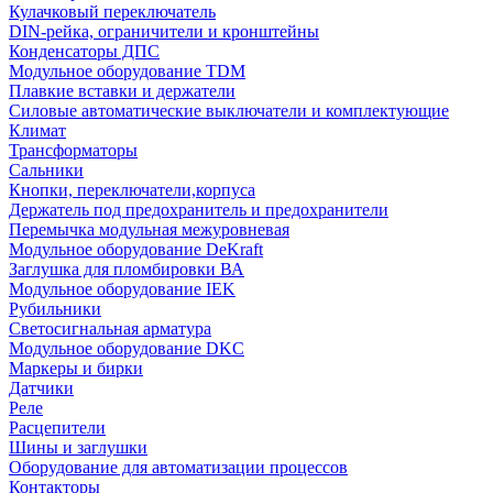
Кулачковый переключатель
DIN-рейка, ограничители и кронштейны
Конденсаторы ДПС
Модульное оборудование TDM
Плавкие вставки и держатели
Силовые автоматические выключатели и комплектующие
Климат
Трансформаторы
Сальники
Кнопки, переключатели,корпуса
Держатель под предохранитель и предохранители
Перемычка модульная межуровневая
Модульное оборудование DeKraft
Заглушка для пломбировки ВА
Модульное оборудование IEK
Рубильники
Светосигнальная арматура
Модульное оборудование DKC
Маркеры и бирки
Датчики
Реле
Расцепители
Шины и заглушки
Оборудование для автоматизации процессов
Контакторы