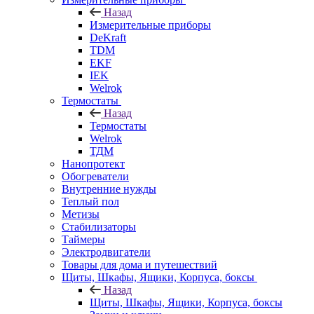
Назад
Измерительные приборы
DeKraft
TDM
EKF
IEK
Welrok
Термостаты
Назад
Термостаты
Welrok
ТДМ
Нанопротект
Обогреватели
Внутренние нужды
Теплый пол
Метизы
Стабилизаторы
Таймеры
Электродвигатели
Товары для дома и путешествий
Щиты, Шкафы, Ящики, Корпуса, боксы
Назад
Щиты, Шкафы, Ящики, Корпуса, боксы