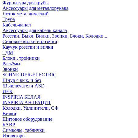
Фурнитура для трубы
Аксессуары для металлорукава
Лоток металлический
Труба
Кабель-канал
Аксессуары для кабель-канала
Розетки, Выкл, Вилки, Звонки, Блоки, Колодки...
Силовые вилки и розетки
Каучук розетки и вилки
ТДМ
Блоки , тройники
Разъёмы
Звонки
SCHNEIDER-ELECTRIC
Шнур с вык. и без
!Выключатели ASD
ИЕК
INSPIRIA БЕЛАЯ
INSPIRIA АНТРАЦИТ
Колодки, Удлинители, СФ
Вилки
Щитовое оборудование
БАВР
Символы, таблички
Изоляторы