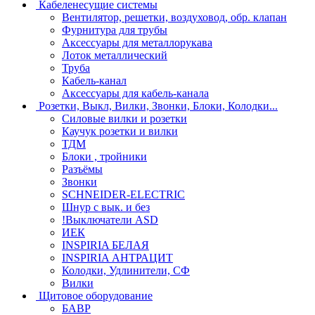
Кабеленесущие системы
Вентилятор, решетки, воздуховод, обр. клапан
Фурнитура для трубы
Аксессуары для металлорукава
Лоток металлический
Труба
Кабель-канал
Аксессуары для кабель-канала
Розетки, Выкл, Вилки, Звонки, Блоки, Колодки...
Силовые вилки и розетки
Каучук розетки и вилки
ТДМ
Блоки , тройники
Разъёмы
Звонки
SCHNEIDER-ELECTRIC
Шнур с вык. и без
!Выключатели ASD
ИЕК
INSPIRIA БЕЛАЯ
INSPIRIA АНТРАЦИТ
Колодки, Удлинители, СФ
Вилки
Щитовое оборудование
БАВР