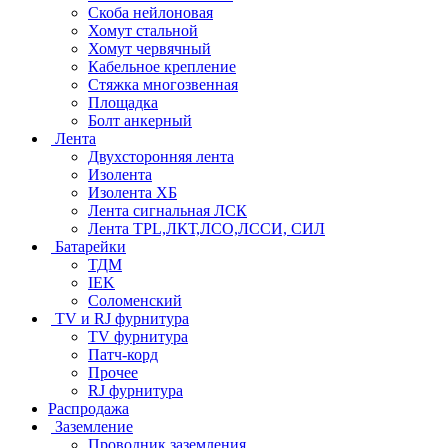
Скоба нейлоновая
Хомут стальной
Хомут червячный
Кабельное крепление
Стяжка многозвенная
Площадка
Болт анкерный
Лента
Двухсторонняя лента
Изолента
Изолента ХБ
Лента сигнальная ЛСК
Лента TPL,ЛКТ,ЛСО,ЛССИ, СИЛ
Батарейки
ТДМ
IEK
Соломенский
TV и RJ фурнитура
TV фурнитура
Патч-корд
Прочее
RJ фурнитура
Распродажа
Заземление
Проводник заземления