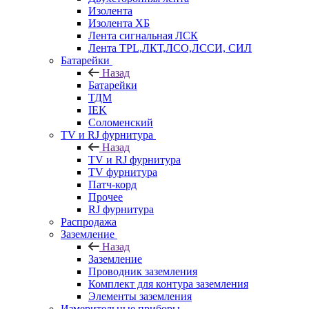
Изолента
Изолента ХБ
Лента сигнальная ЛСК
Лента TPL,ЛКТ,ЛСО,ЛССИ, СИЛ
Батарейки
Назад
Батарейки
ТДМ
IEK
Соломенский
TV и RJ фурнитура
Назад
TV и RJ фурнитура
TV фурнитура
Патч-корд
Прочее
RJ фурнитура
Распродажа
Заземление
Назад
Заземление
Проводник заземления
Комплект для контура заземления
Элементы заземления
Измерительные приборы