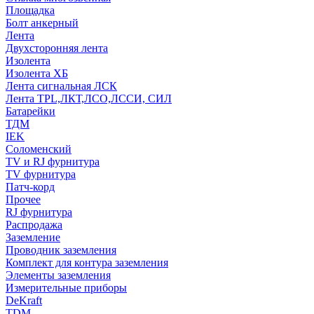
Площадка
Болт анкерный
Лента
Двухсторонняя лента
Изолента
Изолента ХБ
Лента сигнальная ЛСК
Лента TPL,ЛКТ,ЛСО,ЛССИ, СИЛ
Батарейки
ТДМ
IEK
Соломенский
TV и RJ фурнитура
TV фурнитура
Патч-корд
Прочее
RJ фурнитура
Распродажа
Заземление
Проводник заземления
Комплект для контура заземления
Элементы заземления
Измерительные приборы
DeKraft
TDM