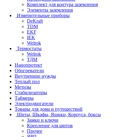
Комплект для контура заземления
Элементы заземления
Измерительные приборы
DeKraft
TDM
EKF
IEK
Welrok
Термостаты
Welrok
ТДМ
Нанопротект
Обогреватели
Внутренние нужды
Теплый пол
Метизы
Стабилизаторы
Таймеры
Электродвигатели
Товары для дома и путешествий
Щиты, Шкафы, Ящики, Корпуса, боксы
Замки и ключи
Крепление для щитов
Прочее
ЯРП