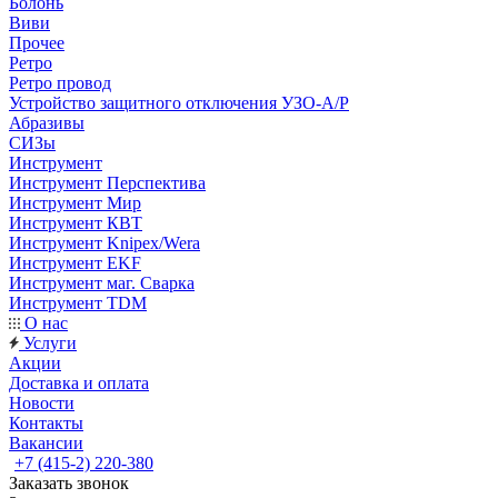
Болонь
Виви
Прочее
Ретро
Ретро провод
Устройство защитного отключения УЗО-А/Р
Абразивы
СИЗы
Инструмент
Инструмент Перспектива
Инструмент Мир
Инструмент КВТ
Инструмент Knipex/Wera
Инструмент EKF
Инструмент маг. Сварка
Инструмент TDM
О нас
Услуги
Акции
Доставка и оплата
Новости
Контакты
Вакансии
+7 (415-2) 220-380
Заказать звонок