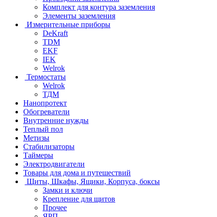
Комплект для контура заземления
Элементы заземления
Измерительные приборы
DeKraft
TDM
EKF
IEK
Welrok
Термостаты
Welrok
ТДМ
Нанопротект
Обогреватели
Внутренние нужды
Теплый пол
Метизы
Стабилизаторы
Таймеры
Электродвигатели
Товары для дома и путешествий
Щиты, Шкафы, Ящики, Корпуса, боксы
Замки и ключи
Крепление для щитов
Прочее
ЯРП