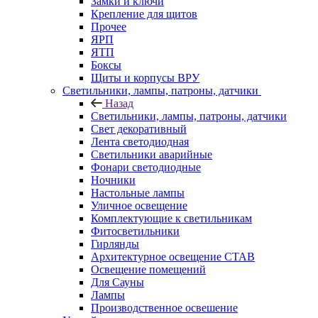
Замки и ключи
Крепление для щитов
Прочее
ЯРП
ЯТП
Боксы
Щиты и корпусы ВРУ
Светильники, лампы, патроны, датчики
Назад
Светильники, лампы, патроны, датчики
Свет декоративный
Лента светодиодная
Светильники аварийные
Фонари светодиодные
Ночники
Настольные лампы
Уличное освещение
Комплектующие к светильникам
Фитосветильники
Гирлянды
Архитектурное освещение СТАВ
Освещение помещений
Для Сауны
Лампы
Производственное освешение