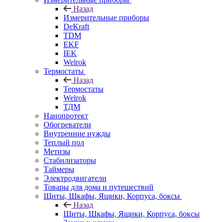
Назад
Измерительные приборы
DeKraft
TDM
EKF
IEK
Welrok
Термостаты
Назад
Термостаты
Welrok
ТДМ
Нанопротект
Обогреватели
Внутренние нужды
Теплый пол
Метизы
Стабилизаторы
Таймеры
Электродвигатели
Товары для дома и путешествий
Щиты, Шкафы, Ящики, Корпуса, боксы
Назад
Щиты, Шкафы, Ящики, Корпуса, боксы