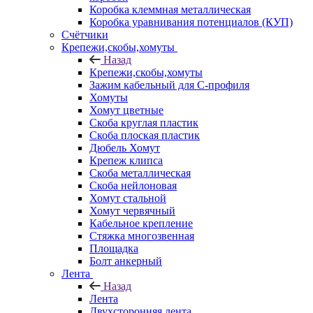
Коробка клеммная металлическая
Коробка уравнивания потенциалов (КУП)
Счётчики
Крепежи,скобы,хомуты
Назад
Крепежи,скобы,хомуты
Зажим кабельный для С-профиля
Хомуты
Хомут цветные
Скоба круглая пластик
Скоба плоская пластик
Дюбель Хомут
Крепеж клипса
Скоба металлическая
Скоба нейлоновая
Хомут стальной
Хомут червячный
Кабельное крепление
Стяжка многозвенная
Площадка
Болт анкерный
Лента
Назад
Лента
Двухсторонняя лента