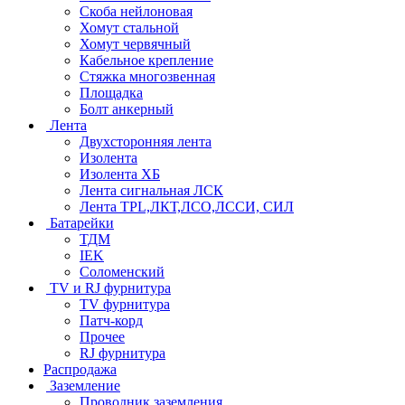
Скоба нейлоновая
Хомут стальной
Хомут червячный
Кабельное крепление
Стяжка многозвенная
Площадка
Болт анкерный
Лента
Двухсторонняя лента
Изолента
Изолента ХБ
Лента сигнальная ЛСК
Лента TPL,ЛКТ,ЛСО,ЛССИ, СИЛ
Батарейки
ТДМ
IEK
Соломенский
TV и RJ фурнитура
TV фурнитура
Патч-корд
Прочее
RJ фурнитура
Распродажа
Заземление
Проводник заземления