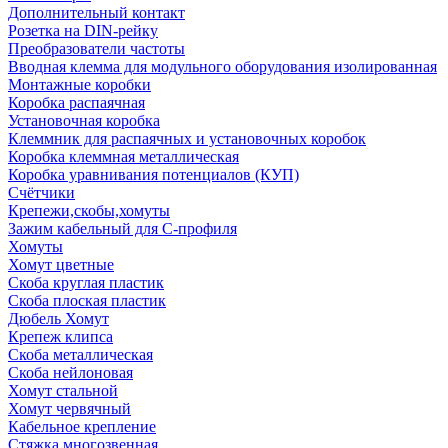
Дополнительный контакт
Розетка на DIN-рейку
Преобразователи частоты
Вводная клемма для модульного оборудования изолированная
Монтажные коробки
Коробка распаячная
Установочная коробка
Клеммник для распаячных и установочных коробок
Коробка клеммная металлическая
Коробка уравнивания потенциалов (КУП)
Счётчики
Крепежи,скобы,хомуты
Зажим кабельный для С-профиля
Хомуты
Хомут цветные
Скоба круглая пластик
Скоба плоская пластик
Дюбель Хомут
Крепеж клипса
Скоба металлическая
Скоба нейлоновая
Хомут стальной
Хомут червячный
Кабельное крепление
Стяжка многозвенная