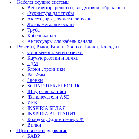
Кабеленесущие системы
Вентилятор, решетки, воздуховод, обр. клапан
Фурнитура для трубы
Аксессуары для металлорукава
Лоток металлический
Труба
Кабель-канал
Аксессуары для кабель-канала
Розетки, Выкл, Вилки, Звонки, Блоки, Колодки...
Силовые вилки и розетки
Каучук розетки и вилки
ТДМ
Блоки , тройники
Разъёмы
Звонки
SCHNEIDER-ELECTRIC
Шнур с вык. и без
!Выключатели ASD
ИЕК
INSPIRIA БЕЛАЯ
INSPIRIA АНТРАЦИТ
Колодки, Удлинители, СФ
Вилки
Щитовое оборудование
БАВР