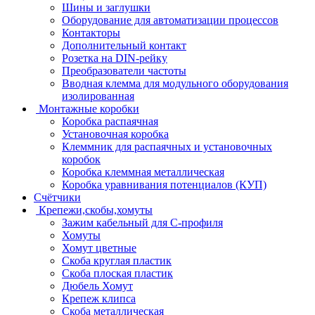
Шины и заглушки
Оборудование для автоматизации процессов
Контакторы
Дополнительный контакт
Розетка на DIN-рейку
Преобразователи частоты
Вводная клемма для модульного оборудования
изолированная
Монтажные коробки
Коробка распаячная
Установочная коробка
Клеммник для распаячных и установочных
коробок
Коробка клеммная металлическая
Коробка уравнивания потенциалов (КУП)
Счётчики
Крепежи,скобы,хомуты
Зажим кабельный для С-профиля
Хомуты
Хомут цветные
Скоба круглая пластик
Скоба плоская пластик
Дюбель Хомут
Крепеж клипса
Скоба металлическая