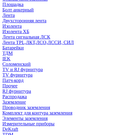
Площадка
Болт анкерный
Лента
Двухсторонняя лента
Изолента
Изолента ХБ
Лента сигнальная ЛСК
Лента TPL,ЛКТ,ЛСО,ЛССИ, СИЛ
Батарейки
ТДМ
IEK
Соломенский
TV и RJ фурнитура
TV фурнитура
Патч-корд
Прочее
RJ фурнитура
Распродажа
Заземление
Проводник заземления
Комплект для контура заземления
Элементы заземления
Измерительные приборы
DeKraft
TDM