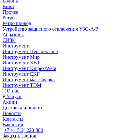
Болонь
Виви
Прочее
Ретро
Ретро провод
Устройство защитного отключения УЗО-А/Р
Абразивы
СИЗы
Инструмент
Инструмент Перспектива
Инструмент Мир
Инструмент КВТ
Инструмент Knipex/Wera
Инструмент EKF
Инструмент маг. Сварка
Инструмент TDM
О нас
Услуги
Акции
Доставка и оплата
Новости
Контакты
Вакансии
+7 (415-2) 220-380
Заказать звонок