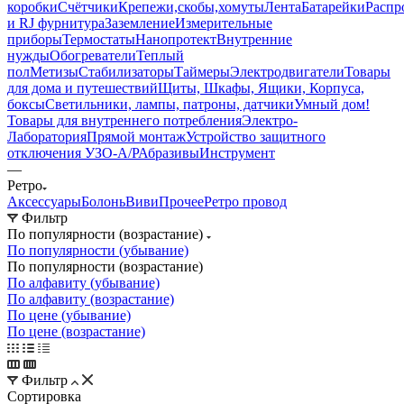
коробки
Счётчики
Крепежи,скобы,хомуты
Лента
Батарейки
Распр
и RJ фурнитура
Заземление
Измерительные
приборы
Термостаты
Нанопротект
Внутренние
нужды
Обогреватели
Теплый
пол
Метизы
Стабилизаторы
Таймеры
Электродвигатели
Товары
для дома и путешествий
Щиты, Шкафы, Ящики, Корпуса,
боксы
Светильники, лампы, патроны, датчики
Умный дом
!
Товары для внутреннего потребления
Электро-
Лаборатория
Прямой монтаж
Устройство защитного
отключения УЗО-А/Р
Абразивы
Инструмент
—
Ретро
Аксессуары
Болонь
Виви
Прочее
Ретро провод
Фильтр
По популярности (возрастание)
По популярности (убывание)
По популярности (возрастание)
По алфавиту (убывание)
По алфавиту (возрастание)
По цене (убывание)
По цене (возрастание)
Фильтр
Сортировка