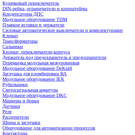
Кулачковый переключатель
DIN-рейка, ограничители и кронштейны
Конденсаторы ДПС
Модульное оборудование TDM
Плавкие вставки и держатели
Силовые автоматические выключатели и комплектующие
Климат
Трансформаторы
Сальники
Кнопки, переключатели,корпуса
Держатель под предохранитель и предохранители
Перемычка модульная межуровневая
Модульное оборудование DeKraft
Заглушка для пломбировки ВА
Модульное оборудование IEK
Рубильники
Светосигнальная арматура
Модульное оборудование DKC
Маркеры и бирки
Датчики
Реле
Расцепители
Шины и заглушки
Оборудование для автоматизации процессов
Контакторы