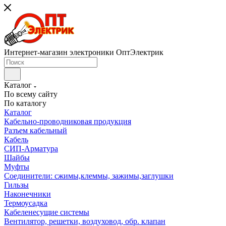
Интернет-магазин электроники ОптЭлектрик
Каталог
По всему сайту
По каталогу
Каталог
Кабельно-проводниковая продукция
Разъем кабельный
Кабель
СИП-Арматура
Шайбы
Муфты
Соединители: сжимы,клеммы, зажимы,заглушки
Гильзы
Наконечники
Термоусадка
Кабеленесущие системы
Вентилятор, решетки, воздуховод, обр. клапан