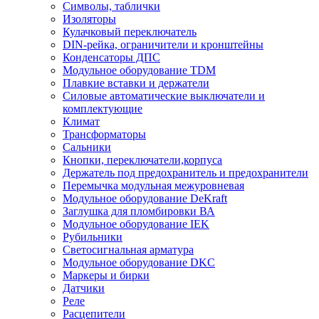
Символы, таблички
Изоляторы
Кулачковый переключатель
DIN-рейка, ограничители и кронштейны
Конденсаторы ДПС
Модульное оборудование TDM
Плавкие вставки и держатели
Силовые автоматические выключатели и
комплектующие
Климат
Трансформаторы
Сальники
Кнопки, переключатели,корпуса
Держатель под предохранитель и предохранители
Перемычка модульная межуровневая
Модульное оборудование DeKraft
Заглушка для пломбировки ВА
Модульное оборудование IEK
Рубильники
Светосигнальная арматура
Модульное оборудование DKC
Маркеры и бирки
Датчики
Реле
Расцепители