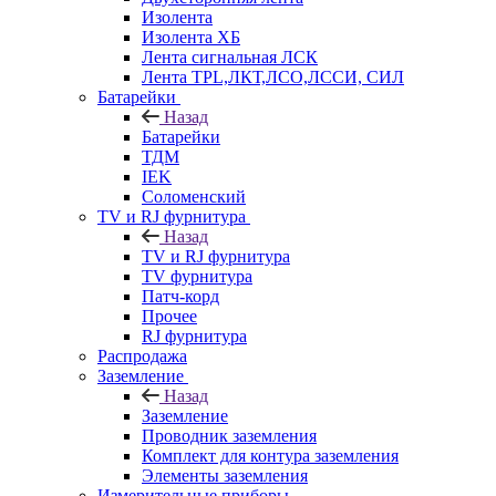
Изолента
Изолента ХБ
Лента сигнальная ЛСК
Лента TPL,ЛКТ,ЛСО,ЛССИ, СИЛ
Батарейки
Назад
Батарейки
ТДМ
IEK
Соломенский
TV и RJ фурнитура
Назад
TV и RJ фурнитура
TV фурнитура
Патч-корд
Прочее
RJ фурнитура
Распродажа
Заземление
Назад
Заземление
Проводник заземления
Комплект для контура заземления
Элементы заземления
Измерительные приборы