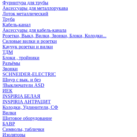
Фурнитура для трубы
Аксессуары для металлорукава
Лоток металлический
Труба
Кабель-канал
Аксессуары для кабель-канала
Розетки, Выкл, Вилки, Звонки, Блоки, Колодки...
Силовые вилки и розетки
Каучук розетки и вилки
ТДМ
Блоки , тройники
Разъёмы
Звонки
SCHNEIDER-ELECTRIC
Шнур с вык. и без
!Выключатели ASD
ИЕК
INSPIRIA БЕЛАЯ
INSPIRIA АНТРАЦИТ
Колодки, Удлинители, СФ
Вилки
Щитовое оборудование
БАВР
Символы, таблички
Изоляторы