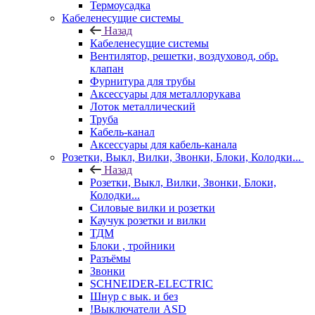
Термоусадка
Кабеленесущие системы
Назад
Кабеленесущие системы
Вентилятор, решетки, воздуховод, обр.
клапан
Фурнитура для трубы
Аксессуары для металлорукава
Лоток металлический
Труба
Кабель-канал
Аксессуары для кабель-канала
Розетки, Выкл, Вилки, Звонки, Блоки, Колодки...
Назад
Розетки, Выкл, Вилки, Звонки, Блоки,
Колодки...
Силовые вилки и розетки
Каучук розетки и вилки
ТДМ
Блоки , тройники
Разъёмы
Звонки
SCHNEIDER-ELECTRIC
Шнур с вык. и без
!Выключатели ASD