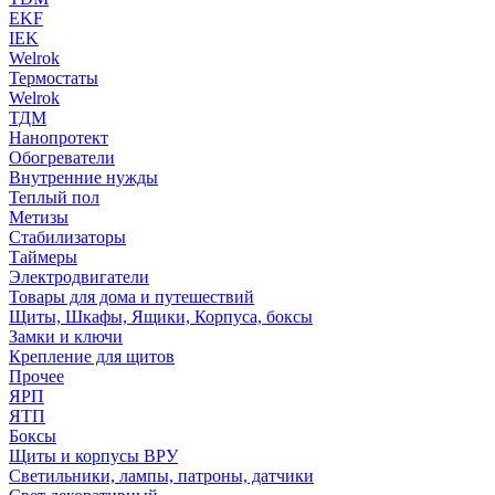
EKF
IEK
Welrok
Термостаты
Welrok
ТДМ
Нанопротект
Обогреватели
Внутренние нужды
Теплый пол
Метизы
Стабилизаторы
Таймеры
Электродвигатели
Товары для дома и путешествий
Щиты, Шкафы, Ящики, Корпуса, боксы
Замки и ключи
Крепление для щитов
Прочее
ЯРП
ЯТП
Боксы
Щиты и корпусы ВРУ
Светильники, лампы, патроны, датчики