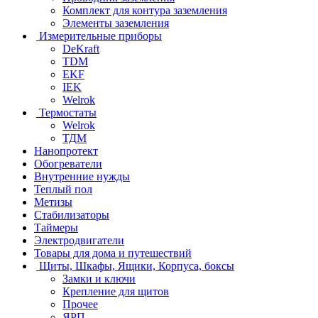
Комплект для контура заземления
Элементы заземления
Измерительные приборы
DeKraft
TDM
EKF
IEK
Welrok
Термостаты
Welrok
ТДМ
Нанопротект
Обогреватели
Внутренние нужды
Теплый пол
Метизы
Стабилизаторы
Таймеры
Электродвигатели
Товары для дома и путешествий
Щиты, Шкафы, Ящики, Корпуса, боксы
Замки и ключи
Крепление для щитов
Прочее
ЯРП