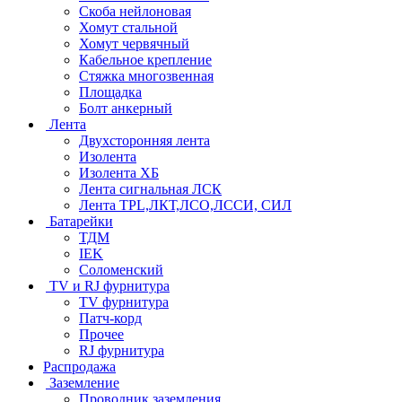
Скоба нейлоновая
Хомут стальной
Хомут червячный
Кабельное крепление
Стяжка многозвенная
Площадка
Болт анкерный
Лента
Двухсторонняя лента
Изолента
Изолента ХБ
Лента сигнальная ЛСК
Лента TPL,ЛКТ,ЛСО,ЛССИ, СИЛ
Батарейки
ТДМ
IEK
Соломенский
TV и RJ фурнитура
TV фурнитура
Патч-корд
Прочее
RJ фурнитура
Распродажа
Заземление
Проводник заземления