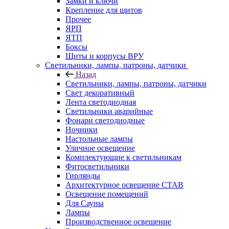
Замки и ключи
Крепление для щитов
Прочее
ЯРП
ЯТП
Боксы
Щиты и корпусы ВРУ
Светильники, лампы, патроны, датчики
Назад
Светильники, лампы, патроны, датчики
Свет декоративный
Лента светодиодная
Светильники аварийные
Фонари светодиодные
Ночники
Настольные лампы
Уличное освещение
Комплектующие к светильникам
Фитосветильники
Гирлянды
Архитектурное освещение СТАВ
Освещение помещений
Для Сауны
Лампы
Производственное освешение