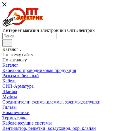
Интернет-магазин электроники ОптЭлектрик
Каталог
По всему сайту
По каталогу
Каталог
Кабельно-проводниковая продукция
Разъем кабельный
Кабель
СИП-Арматура
Шайбы
Муфты
Соединители: сжимы,клеммы, зажимы,заглушки
Гильзы
Наконечники
Термоусадка
Кабеленесущие системы
Вентилятор, решетки, воздуховод, обр. клапан