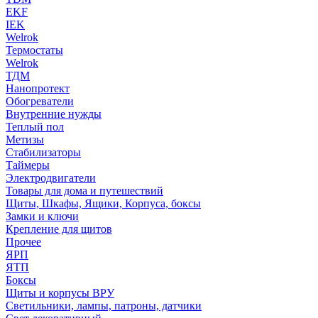
EKF
IEK
Welrok
Термостаты
Welrok
ТДМ
Нанопротект
Обогреватели
Внутренние нужды
Теплый пол
Метизы
Стабилизаторы
Таймеры
Электродвигатели
Товары для дома и путешествий
Щиты, Шкафы, Ящики, Корпуса, боксы
Замки и ключи
Крепление для щитов
Прочее
ЯРП
ЯТП
Боксы
Щиты и корпусы ВРУ
Светильники, лампы, патроны, датчики