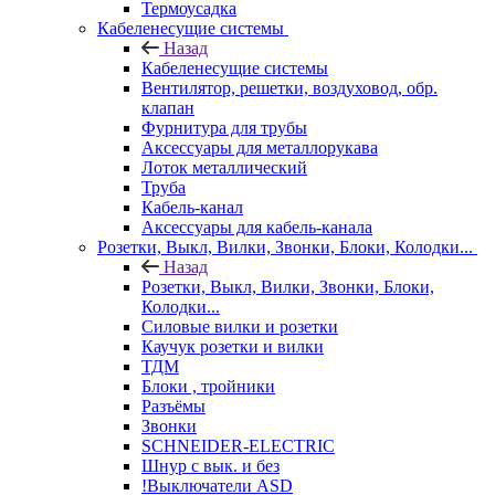
Термоусадка
Кабеленесущие системы
Назад
Кабеленесущие системы
Вентилятор, решетки, воздуховод, обр.
клапан
Фурнитура для трубы
Аксессуары для металлорукава
Лоток металлический
Труба
Кабель-канал
Аксессуары для кабель-канала
Розетки, Выкл, Вилки, Звонки, Блоки, Колодки...
Назад
Розетки, Выкл, Вилки, Звонки, Блоки,
Колодки...
Силовые вилки и розетки
Каучук розетки и вилки
ТДМ
Блоки , тройники
Разъёмы
Звонки
SCHNEIDER-ELECTRIC
Шнур с вык. и без
!Выключатели ASD