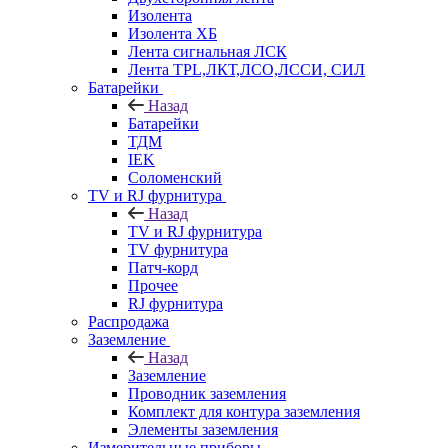
Изолента
Изолента ХБ
Лента сигнальная ЛСК
Лента TPL,ЛКТ,ЛСО,ЛССИ, СИЛ
Батарейки
Назад
Батарейки
ТДМ
IEK
Соломенский
TV и RJ фурнитура
Назад
TV и RJ фурнитура
TV фурнитура
Патч-корд
Прочее
RJ фурнитура
Распродажа
Заземление
Назад
Заземление
Проводник заземления
Комплект для контура заземления
Элементы заземления
Измерительные приборы