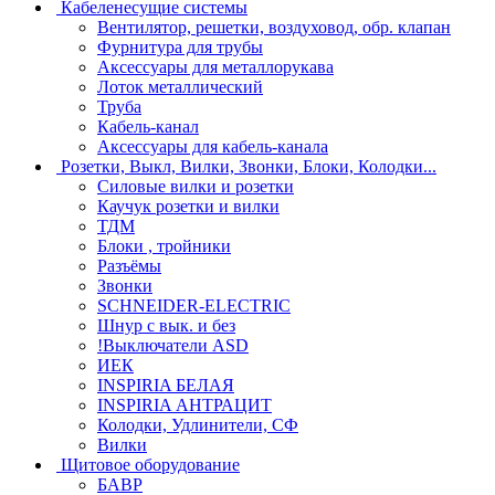
Кабеленесущие системы
Вентилятор, решетки, воздуховод, обр. клапан
Фурнитура для трубы
Аксессуары для металлорукава
Лоток металлический
Труба
Кабель-канал
Аксессуары для кабель-канала
Розетки, Выкл, Вилки, Звонки, Блоки, Колодки...
Силовые вилки и розетки
Каучук розетки и вилки
ТДМ
Блоки , тройники
Разъёмы
Звонки
SCHNEIDER-ELECTRIC
Шнур с вык. и без
!Выключатели ASD
ИЕК
INSPIRIA БЕЛАЯ
INSPIRIA АНТРАЦИТ
Колодки, Удлинители, СФ
Вилки
Щитовое оборудование
БАВР