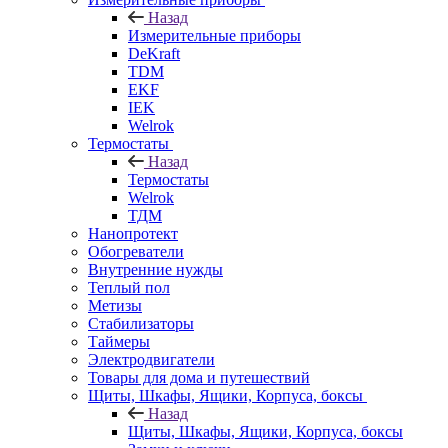
Назад
Измерительные приборы
DeKraft
TDM
EKF
IEK
Welrok
Термостаты
Назад
Термостаты
Welrok
ТДМ
Нанопротект
Обогреватели
Внутренние нужды
Теплый пол
Метизы
Стабилизаторы
Таймеры
Электродвигатели
Товары для дома и путешествий
Щиты, Шкафы, Ящики, Корпуса, боксы
Назад
Щиты, Шкафы, Ящики, Корпуса, боксы