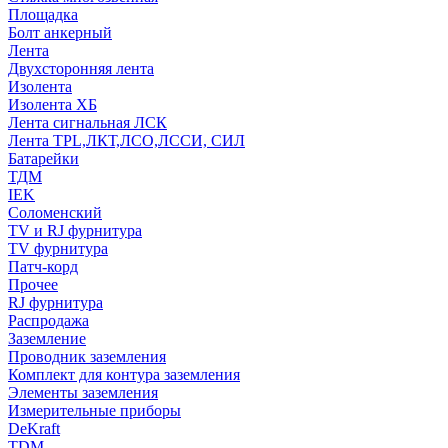
Площадка
Болт анкерный
Лента
Двухсторонняя лента
Изолента
Изолента ХБ
Лента сигнальная ЛСК
Лента TPL,ЛКТ,ЛСО,ЛССИ, СИЛ
Батарейки
ТДМ
IEK
Соломенский
TV и RJ фурнитура
TV фурнитура
Патч-корд
Прочее
RJ фурнитура
Распродажа
Заземление
Проводник заземления
Комплект для контура заземления
Элементы заземления
Измерительные приборы
DeKraft
TDM