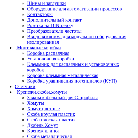
Шины и заглушки
Оборудование для автоматизации процессов
Контакторы
Дополнительный контакт
Розетка на DIN-рейку
Преобразователи частоты
Вводная клемма для модульного оборудования
изолированная
Монтажные коробки
Коробка распаячная
Установочная коробка
Клеммник для распаячных и установочных
коробок
Коробка клеммная металлическая
Коробка уравнивания потенциалов (КУП)
Счётчики
Крепежи,скобы,хомуты
Зажим кабельный для С-профиля
Хомуты
Хомут цветные
Скоба круглая пластик
Скоба плоская пластик
Дюбель Хомут
Крепеж клипса
Скоба металлическая