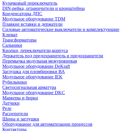
Кулачковый переключатель
DIN-рейка, ограничители и кронштейны
Конденсаторы ДПС
Модульное оборудование TDM
Плавкие вставки и держатели
Силовые автоматические выключатели и комплектующие
Климат
Трансформаторы
Сальники
Кнопки, переключатели,корпуса
Держатель под предохранитель и предохранители
Перемычка модульная межуровневая
Модульное оборудование DeKraft
Заглушка для пломбировки ВА
Модульное оборудование IEK
Рубильники
Светосигнальная арматура
Модульное оборудование DKC
Маркеры и бирки
Датчики
Реле
Расцепители
Шины и заглушки
Оборудование для автоматизации процессов
Контакторы