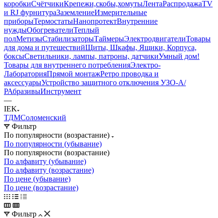
коробки
Счётчики
Крепежи,скобы,хомуты
Лента
Распродажа
TV
и RJ фурнитура
Заземление
Измерительные
приборы
Термостаты
Нанопротект
Внутренние
нужды
Обогреватели
Теплый
пол
Метизы
Стабилизаторы
Таймеры
Электродвигатели
Товары
для дома и путешествий
Щиты, Шкафы, Ящики, Корпуса,
боксы
Светильники, лампы, патроны, датчики
Умный дом
!
Товары для внутреннего потребления
Электро-
Лаборатория
Прямой монтаж
Ретро проводка и
аксессуары
Устройство защитного отключения УЗО-А/
Р
Абразивы
Инструмент
—
IEK
ТДМ
Соломенский
Фильтр
По популярности (возрастание)
По популярности (убывание)
По популярности (возрастание)
По алфавиту (убывание)
По алфавиту (возрастание)
По цене (убывание)
По цене (возрастание)
Фильтр