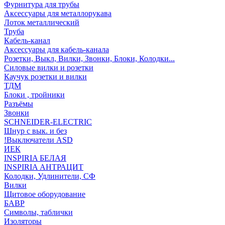
Фурнитура для трубы
Аксессуары для металлорукава
Лоток металлический
Труба
Кабель-канал
Аксессуары для кабель-канала
Розетки, Выкл, Вилки, Звонки, Блоки, Колодки...
Силовые вилки и розетки
Каучук розетки и вилки
ТДМ
Блоки , тройники
Разъёмы
Звонки
SCHNEIDER-ELECTRIC
Шнур с вык. и без
!Выключатели ASD
ИЕК
INSPIRIA БЕЛАЯ
INSPIRIA АНТРАЦИТ
Колодки, Удлинители, СФ
Вилки
Щитовое оборудование
БАВР
Символы, таблички
Изоляторы