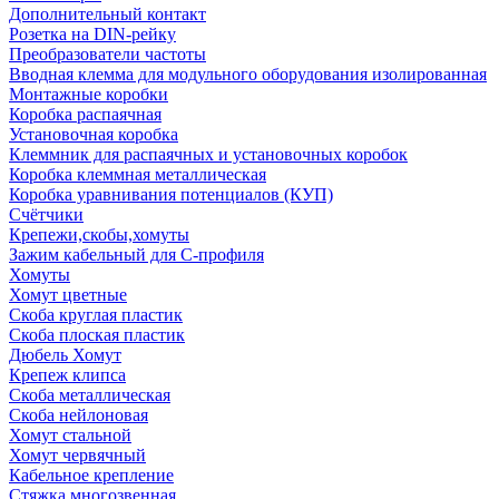
Дополнительный контакт
Розетка на DIN-рейку
Преобразователи частоты
Вводная клемма для модульного оборудования изолированная
Монтажные коробки
Коробка распаячная
Установочная коробка
Клеммник для распаячных и установочных коробок
Коробка клеммная металлическая
Коробка уравнивания потенциалов (КУП)
Счётчики
Крепежи,скобы,хомуты
Зажим кабельный для С-профиля
Хомуты
Хомут цветные
Скоба круглая пластик
Скоба плоская пластик
Дюбель Хомут
Крепеж клипса
Скоба металлическая
Скоба нейлоновая
Хомут стальной
Хомут червячный
Кабельное крепление
Стяжка многозвенная