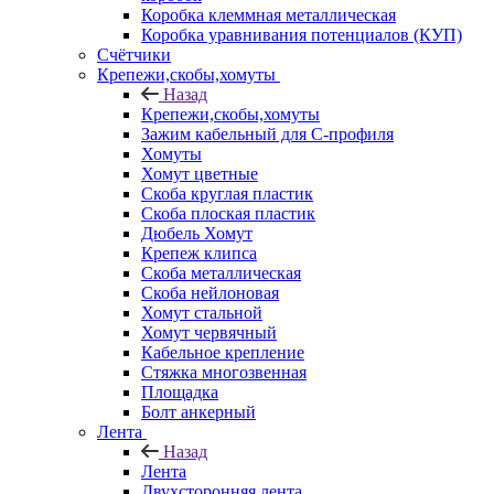
Коробка клеммная металлическая
Коробка уравнивания потенциалов (КУП)
Счётчики
Крепежи,скобы,хомуты
Назад
Крепежи,скобы,хомуты
Зажим кабельный для С-профиля
Хомуты
Хомут цветные
Скоба круглая пластик
Скоба плоская пластик
Дюбель Хомут
Крепеж клипса
Скоба металлическая
Скоба нейлоновая
Хомут стальной
Хомут червячный
Кабельное крепление
Стяжка многозвенная
Площадка
Болт анкерный
Лента
Назад
Лента
Двухсторонняя лента