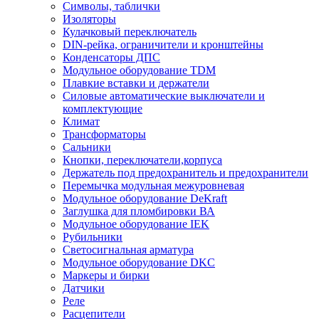
Символы, таблички
Изоляторы
Кулачковый переключатель
DIN-рейка, ограничители и кронштейны
Конденсаторы ДПС
Модульное оборудование TDM
Плавкие вставки и держатели
Силовые автоматические выключатели и
комплектующие
Климат
Трансформаторы
Сальники
Кнопки, переключатели,корпуса
Держатель под предохранитель и предохранители
Перемычка модульная межуровневая
Модульное оборудование DeKraft
Заглушка для пломбировки ВА
Модульное оборудование IEK
Рубильники
Светосигнальная арматура
Модульное оборудование DKC
Маркеры и бирки
Датчики
Реле
Расцепители