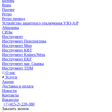
Болонь
Виви
Прочее
Ретро
Ретро провод
Устройство защитного отключения УЗО-А/Р
Абразивы
СИЗы
Инструмент
Инструмент Перспектива
Инструмент Мир
Инструмент КВТ
Инструмент Knipex/Wera
Инструмент EKF
Инструмент маг. Сварка
Инструмент TDM
О нас
Услуги
Акции
Доставка и оплата
Новости
Контакты
Вакансии
+7 (415-2) 220-380
Заказать звонок