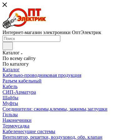
Интернет-магазин электроники ОптЭлектрик
Каталог
По всему сайту
По каталогу
Каталог
Кабельно-проводниковая продукция
Разъем кабельный
Кабель
СИП-Арматура
Шайбы
Муфты
Соединители: сжимы,клеммы, зажимы,заглушки
Гильзы
Наконечники
Термоусадка
Кабеленесущие системы
Вентилятор, решетки, воздуховод, обр. клапан