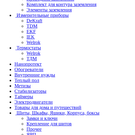
Комплект для контура заземления
Элементы заземления
Измерительные приборы
DeKraft
TDM
EKF
IEK
Welrok
Термостаты
Welrok
ТДМ
Нанопротект
Обогреватели
Внутренние нужды
Теплый пол
Метизы
Стабилизаторы
Таймеры
Электродвигатели
Товары для дома и путешествий
Щиты, Шкафы, Ящики, Корпуса, боксы
Замки и ключи
Крепление для щитов
Прочее
ЯРП