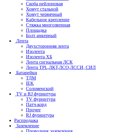
Скоба нейлоновая
Хомут стальной
Хомут червячный
Кабельное крепление
Стяжка многозвенная
Площадка
Болт анкерный
Лента
Двухсторонняя лента
Изолента
Изолента ХБ
Лента сигнальная ЛСК
Лента TPL,ЛКТ,ЛСО,ЛССИ, СИЛ
Батарейки
ТДМ
IEK
Соломенский
TV и RJ фурнитура
TV фурнитура
Патч-корд
Прочее
RJ фурнитура
Распродажа
Заземление
Проводник заземления