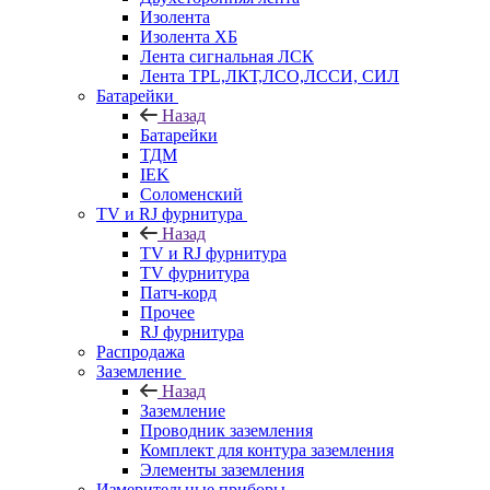
Изолента
Изолента ХБ
Лента сигнальная ЛСК
Лента TPL,ЛКТ,ЛСО,ЛССИ, СИЛ
Батарейки
Назад
Батарейки
ТДМ
IEK
Соломенский
TV и RJ фурнитура
Назад
TV и RJ фурнитура
TV фурнитура
Патч-корд
Прочее
RJ фурнитура
Распродажа
Заземление
Назад
Заземление
Проводник заземления
Комплект для контура заземления
Элементы заземления
Измерительные приборы