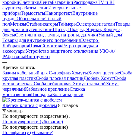
коробки
Счётчики
Лента
Батарейки
Распродажа
TV и RJ
фурнитура
Заземление
Измерительные
приборы
Термостаты
Нанопротект
Внутренние
нужды
Обогреватели
Теплый
пол
Метизы
Стабилизаторы
Таймеры
Электродвигатели
Товары
для дома и путешествий
Щиты, Шкафы, Ящики, Корпуса,
боксы
Светильники, лампы, патроны, датчики
Умный дом
!
Товары для внутреннего потребления
Электро-
Лаборатория
Прямой монтаж
Ретро проводка и
аксессуары
Устройство защитного отключения УЗО-А/
Р
Абразивы
Инструмент
—
Крепеж клипса
Зажим кабельный для С-профиля
Хомуты
Хомут цветные
Скоба
круглая пластик
Скоба плоская пластик
Дюбель Хомут
Скоба
металлическая
Скоба нейлоновая
Хомут стальной
Хомут
червячный
Кабельное крепление
Стяжка
многозвенная
Площадка
Болт анкерный
Крепеж-клипса с дюбелем
8 товаров
Фильтр
По популярности (возрастание)
По популярности (убывание)
По популярности (возрастание)
По алфавиту (убывание)