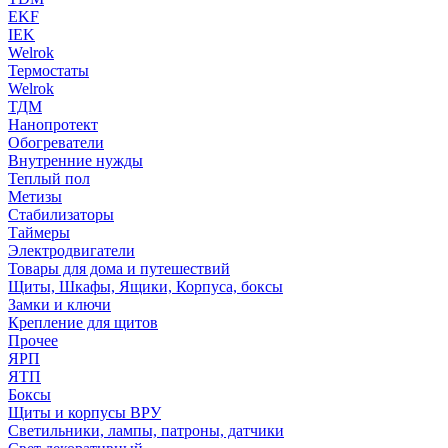
EKF
IEK
Welrok
Термостаты
Welrok
ТДМ
Нанопротект
Обогреватели
Внутренние нужды
Теплый пол
Метизы
Стабилизаторы
Таймеры
Электродвигатели
Товары для дома и путешествий
Щиты, Шкафы, Ящики, Корпуса, боксы
Замки и ключи
Крепление для щитов
Прочее
ЯРП
ЯТП
Боксы
Щиты и корпусы ВРУ
Светильники, лампы, патроны, датчики