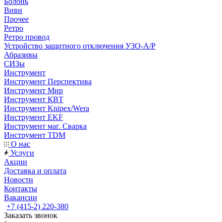
Болонь
Виви
Прочее
Ретро
Ретро провод
Устройство защитного отключения УЗО-А/Р
Абразивы
СИЗы
Инструмент
Инструмент Перспектива
Инструмент Мир
Инструмент КВТ
Инструмент Knipex/Wera
Инструмент EKF
Инструмент маг. Сварка
Инструмент TDM
О нас
Услуги
Акции
Доставка и оплата
Новости
Контакты
Вакансии
+7 (415-2) 220-380
Заказать звонок