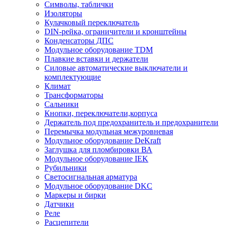
Символы, таблички
Изоляторы
Кулачковый переключатель
DIN-рейка, ограничители и кронштейны
Конденсаторы ДПС
Модульное оборудование TDM
Плавкие вставки и держатели
Силовые автоматические выключатели и
комплектующие
Климат
Трансформаторы
Сальники
Кнопки, переключатели,корпуса
Держатель под предохранитель и предохранители
Перемычка модульная межуровневая
Модульное оборудование DeKraft
Заглушка для пломбировки ВА
Модульное оборудование IEK
Рубильники
Светосигнальная арматура
Модульное оборудование DKC
Маркеры и бирки
Датчики
Реле
Расцепители