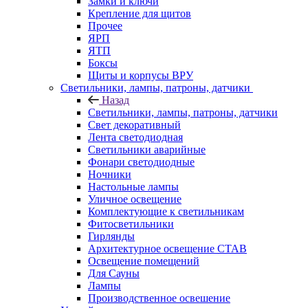
Замки и ключи
Крепление для щитов
Прочее
ЯРП
ЯТП
Боксы
Щиты и корпусы ВРУ
Светильники, лампы, патроны, датчики
Назад
Светильники, лампы, патроны, датчики
Свет декоративный
Лента светодиодная
Светильники аварийные
Фонари светодиодные
Ночники
Настольные лампы
Уличное освещение
Комплектующие к светильникам
Фитосветильники
Гирлянды
Архитектурное освещение СТАВ
Освещение помещений
Для Сауны
Лампы
Производственное освешение