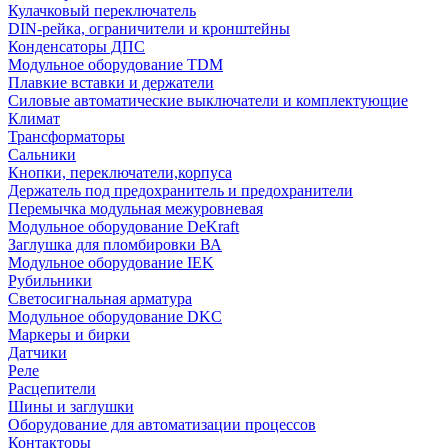
Кулачковый переключатель
DIN-рейка, ограничители и кронштейны
Конденсаторы ДПС
Модульное оборудование TDM
Плавкие вставки и держатели
Силовые автоматические выключатели и комплектующие
Климат
Трансформаторы
Сальники
Кнопки, переключатели,корпуса
Держатель под предохранитель и предохранители
Перемычка модульная межуровневая
Модульное оборудование DeKraft
Заглушка для пломбировки ВА
Модульное оборудование IEK
Рубильники
Светосигнальная арматура
Модульное оборудование DKC
Маркеры и бирки
Датчики
Реле
Расцепители
Шины и заглушки
Оборудование для автоматизации процессов
Контакторы