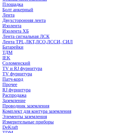
Площадка
Болт анкерный
Лента
Двухсторонняя лента
Изолента
Изолента ХБ
Лента сигнальная ЛСК
Лента TPL,ЛКТ,ЛСО,ЛССИ, СИЛ
Батарейки
ТДМ
IEK
Соломенский
TV и RJ фурнитура
TV фурнитура
Патч-корд
Прочее
RJ фурнитура
Распродажа
Заземление
Проводник заземления
Комплект для контура заземления
Элементы заземления
Измерительные приборы
DeKraft
TDM