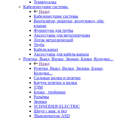
Термоусадка
Кабеленесущие системы
Назад
Кабеленесущие системы
Вентилятор, решетки, воздуховод, обр.
клапан
Фурнитура для трубы
Аксессуары для металлорукава
Лоток металлический
Труба
Кабель-канал
Аксессуары для кабель-канала
Розетки, Выкл, Вилки, Звонки, Блоки, Колодки...
Назад
Розетки, Выкл, Вилки, Звонки, Блоки,
Колодки...
Силовые вилки и розетки
Каучук розетки и вилки
ТДМ
Блоки , тройники
Разъёмы
Звонки
SCHNEIDER-ELECTRIC
Шнур с вык. и без
!Выключатели ASD