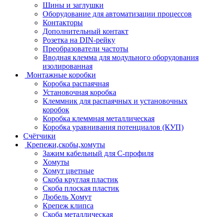
Шины и заглушки
Оборудование для автоматизации процессов
Контакторы
Дополнительный контакт
Розетка на DIN-рейку
Преобразователи частоты
Вводная клемма для модульного оборудования
изолированная
Монтажные коробки
Коробка распаячная
Установочная коробка
Клеммник для распаячных и установочных
коробок
Коробка клеммная металлическая
Коробка уравнивания потенциалов (КУП)
Счётчики
Крепежи,скобы,хомуты
Зажим кабельный для С-профиля
Хомуты
Хомут цветные
Скоба круглая пластик
Скоба плоская пластик
Дюбель Хомут
Крепеж клипса
Скоба металлическая