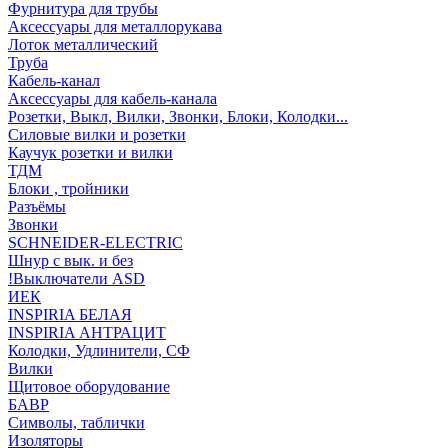
Фурнитура для трубы
Аксессуары для металлорукава
Лоток металлический
Труба
Кабель-канал
Аксессуары для кабель-канала
Розетки, Выкл, Вилки, Звонки, Блоки, Колодки...
Силовые вилки и розетки
Каучук розетки и вилки
ТДМ
Блоки , тройники
Разъёмы
Звонки
SCHNEIDER-ELECTRIC
Шнур с вык. и без
!Выключатели ASD
ИЕК
INSPIRIA БЕЛАЯ
INSPIRIA АНТРАЦИТ
Колодки, Удлинители, СФ
Вилки
Щитовое оборудование
БАВР
Символы, таблички
Изоляторы