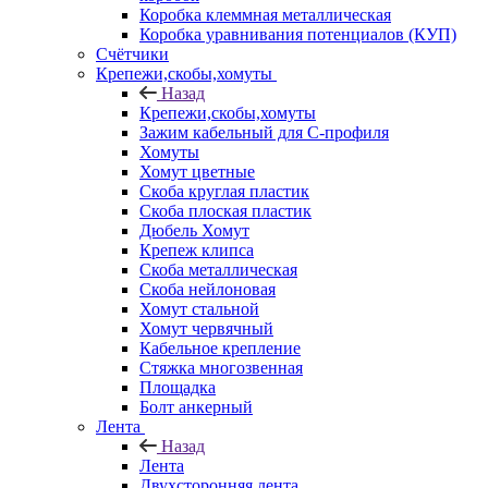
Коробка клеммная металлическая
Коробка уравнивания потенциалов (КУП)
Счётчики
Крепежи,скобы,хомуты
Назад
Крепежи,скобы,хомуты
Зажим кабельный для С-профиля
Хомуты
Хомут цветные
Скоба круглая пластик
Скоба плоская пластик
Дюбель Хомут
Крепеж клипса
Скоба металлическая
Скоба нейлоновая
Хомут стальной
Хомут червячный
Кабельное крепление
Стяжка многозвенная
Площадка
Болт анкерный
Лента
Назад
Лента
Двухсторонняя лента