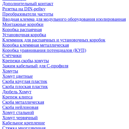
Дополнительный контакт
Розетка на DIN-рейку
Преобразователи частоты
Вводная клемма для модульного оборудования изолированная
Монтажные коробки
Коробка распаячная
Установочная коробка
Клеммник для распаячных и установочных коробок
Коробка клеммная металлическая
Коробка уравнивания потенциалов (КУП)
Счётчики
Крепежи,скобы,хомуты
Зажим кабельный для С-профиля
Хомуты
Хомут цветные
Скоба круглая пластик
Скоба плоская пластик
Дюбель Хомут
Крепеж клипса
Скоба металлическая
Скоба нейлоновая
Хомут стальной
Хомут червячный
Кабельное крепление
Стяжка многозвенная