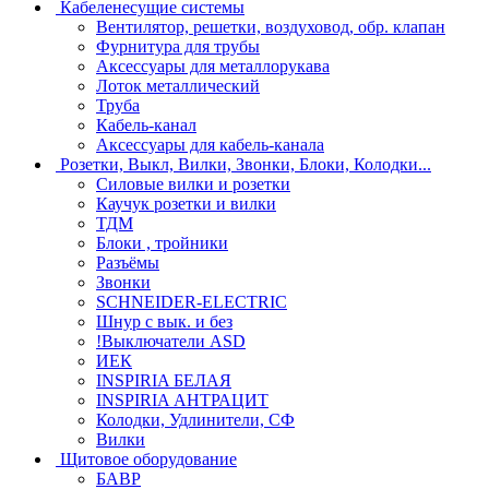
Кабеленесущие системы
Вентилятор, решетки, воздуховод, обр. клапан
Фурнитура для трубы
Аксессуары для металлорукава
Лоток металлический
Труба
Кабель-канал
Аксессуары для кабель-канала
Розетки, Выкл, Вилки, Звонки, Блоки, Колодки...
Силовые вилки и розетки
Каучук розетки и вилки
ТДМ
Блоки , тройники
Разъёмы
Звонки
SCHNEIDER-ELECTRIC
Шнур с вык. и без
!Выключатели ASD
ИЕК
INSPIRIA БЕЛАЯ
INSPIRIA АНТРАЦИТ
Колодки, Удлинители, СФ
Вилки
Щитовое оборудование
БАВР