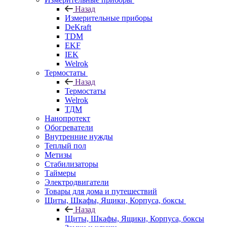
Назад
Измерительные приборы
DeKraft
TDM
EKF
IEK
Welrok
Термостаты
Назад
Термостаты
Welrok
ТДМ
Нанопротект
Обогреватели
Внутренние нужды
Теплый пол
Метизы
Стабилизаторы
Таймеры
Электродвигатели
Товары для дома и путешествий
Щиты, Шкафы, Ящики, Корпуса, боксы
Назад
Щиты, Шкафы, Ящики, Корпуса, боксы