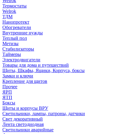
Welrok
Термостаты
Welrok
ТДМ
Нанопротект
Обогреватели
Внутренние нужды
Теплый пол
Метизы
Стабилизаторы
Таймеры
Электродвигатели
Товары для дома и путешествий
Щиты, Шкафы, Ящики, Корпуса, боксы
Замки и ключи
Крепление для щитов
Прочее
ЯРП
ЯТП
Боксы
Щиты и корпусы ВРУ
Светильники, лампы, патроны, датчики
Свет декоративный
Лента светодиодная
Светильники аварийные