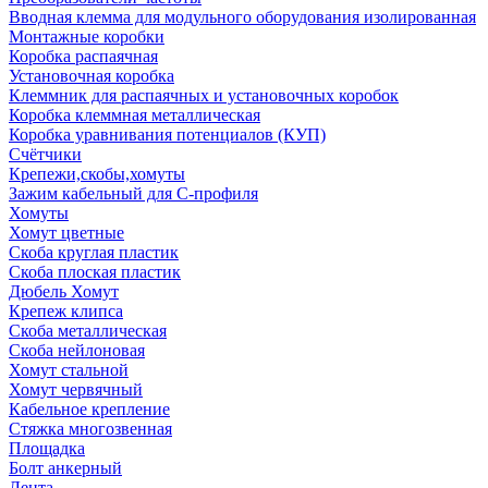
Вводная клемма для модульного оборудования изолированная
Монтажные коробки
Коробка распаячная
Установочная коробка
Клеммник для распаячных и установочных коробок
Коробка клеммная металлическая
Коробка уравнивания потенциалов (КУП)
Счётчики
Крепежи,скобы,хомуты
Зажим кабельный для С-профиля
Хомуты
Хомут цветные
Скоба круглая пластик
Скоба плоская пластик
Дюбель Хомут
Крепеж клипса
Скоба металлическая
Скоба нейлоновая
Хомут стальной
Хомут червячный
Кабельное крепление
Стяжка многозвенная
Площадка
Болт анкерный
Лента