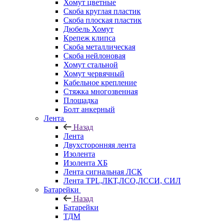
Хомут цветные
Скоба круглая пластик
Скоба плоская пластик
Дюбель Хомут
Крепеж клипса
Скоба металлическая
Скоба нейлоновая
Хомут стальной
Хомут червячный
Кабельное крепление
Стяжка многозвенная
Площадка
Болт анкерный
Лента
Назад
Лента
Двухсторонняя лента
Изолента
Изолента ХБ
Лента сигнальная ЛСК
Лента TPL,ЛКТ,ЛСО,ЛССИ, СИЛ
Батарейки
Назад
Батарейки
ТДМ