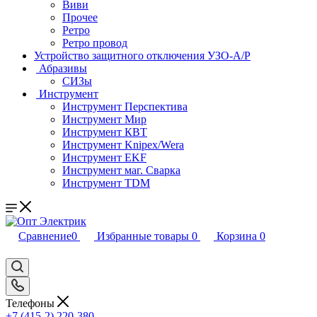
Виви
Прочее
Ретро
Ретро провод
Устройство защитного отключения УЗО-А/Р
Абразивы
СИЗы
Инструмент
Инструмент Перспектива
Инструмент Мир
Инструмент КВТ
Инструмент Knipex/Wera
Инструмент EKF
Инструмент маг. Сварка
Инструмент TDM
Сравнение
0
Избранные товары
0
Корзина
0
Телефоны
+7 (415-2) 220-380