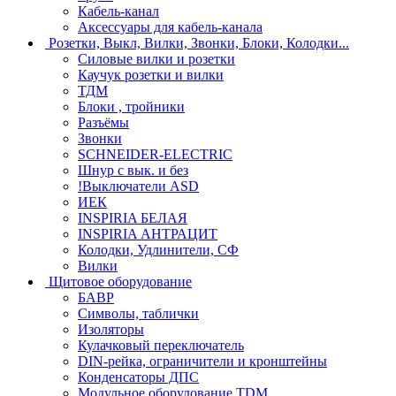
Кабель-канал
Аксессуары для кабель-канала
Розетки, Выкл, Вилки, Звонки, Блоки, Колодки...
Силовые вилки и розетки
Каучук розетки и вилки
ТДМ
Блоки , тройники
Разъёмы
Звонки
SCHNEIDER-ELECTRIC
Шнур с вык. и без
!Выключатели ASD
ИЕК
INSPIRIA БЕЛАЯ
INSPIRIA АНТРАЦИТ
Колодки, Удлинители, СФ
Вилки
Щитовое оборудование
БАВР
Символы, таблички
Изоляторы
Кулачковый переключатель
DIN-рейка, ограничители и кронштейны
Конденсаторы ДПС
Модульное оборудование TDM