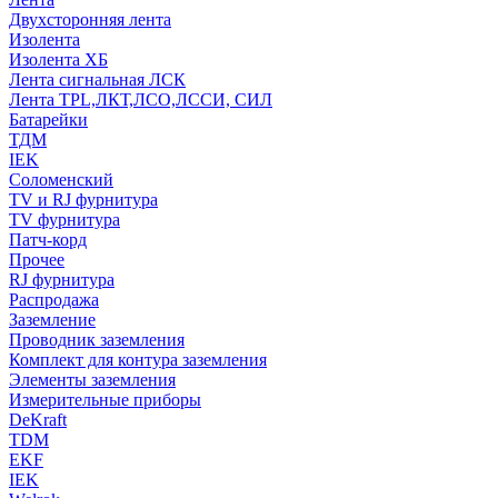
Двухсторонняя лента
Изолента
Изолента ХБ
Лента сигнальная ЛСК
Лента TPL,ЛКТ,ЛСО,ЛССИ, СИЛ
Батарейки
ТДМ
IEK
Соломенский
TV и RJ фурнитура
TV фурнитура
Патч-корд
Прочее
RJ фурнитура
Распродажа
Заземление
Проводник заземления
Комплект для контура заземления
Элементы заземления
Измерительные приборы
DeKraft
TDM
EKF
IEK