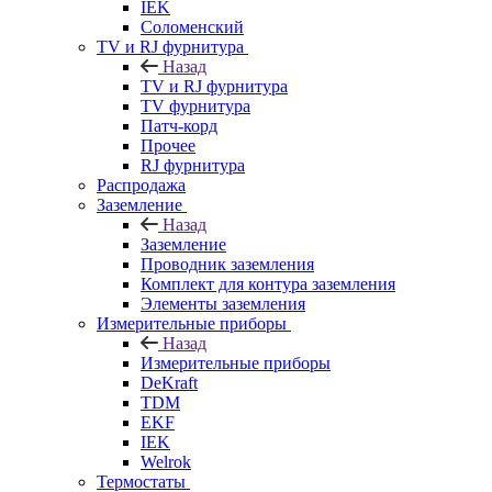
IEK
Соломенский
TV и RJ фурнитура
Назад
TV и RJ фурнитура
TV фурнитура
Патч-корд
Прочее
RJ фурнитура
Распродажа
Заземление
Назад
Заземление
Проводник заземления
Комплект для контура заземления
Элементы заземления
Измерительные приборы
Назад
Измерительные приборы
DeKraft
TDM
EKF
IEK
Welrok
Термостаты