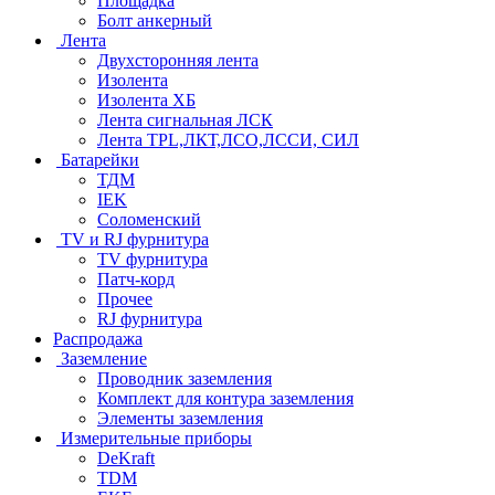
Площадка
Болт анкерный
Лента
Двухсторонняя лента
Изолента
Изолента ХБ
Лента сигнальная ЛСК
Лента TPL,ЛКТ,ЛСО,ЛССИ, СИЛ
Батарейки
ТДМ
IEK
Соломенский
TV и RJ фурнитура
TV фурнитура
Патч-корд
Прочее
RJ фурнитура
Распродажа
Заземление
Проводник заземления
Комплект для контура заземления
Элементы заземления
Измерительные приборы
DeKraft
TDM