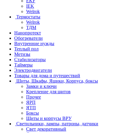
EKF
IEK
Welrok
Термостаты
Welrok
ТДМ
Нанопротект
Обогреватели
Внутренние нужды
Теплый пол
Метизы
Стабилизаторы
Таймеры
Электродвигатели
Товары для дома и путешествий
Щиты, Шкафы, Ящики, Корпуса, боксы
Замки и ключи
Крепление для щитов
Прочее
ЯРП
ЯТП
Боксы
Щиты и корпусы ВРУ
Светильники, лампы, патроны, датчики
Свет декоративный