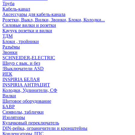
Труба
Кабель-канал
Аксессуары для кабель-канала
Розетки, Выкл, Вилки, Звонки, Блоки, Колодки...
Силовые вилки и розетки
Каучук розетки и вилки
ТДМ
Блоки , тройники
Разъёмы
Звонки
SCHNEIDER-ELECTRIC
Шнур с вык. и без
!Выключатели ASD
ИЕК
INSPIRIA БЕЛАЯ
INSPIRIA АНТРАЦИТ
Колодки, Удлинители, СФ
Вилки
Щитовое оборудование
БАВР
Символы, таблички
Изоляторы
Кулачковый переключатель
DIN-рейка, ограничители и кронштейны
Конденсаторы ДПС