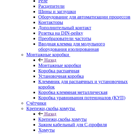
Реле
Расцепители
Шины и заглушки
Оборудование для автоматизации процессов
Контакторы
Дополнительный контакт
Розетка на DIN-рейку
Преобразователи частоты
Вводная клемма для модульного
оборудования изолированная
Монтажные коробки
Назад
Монтажные коробки
Коробка распаячная
Установочная коробка
Клеммник для распаячных и установочных
коробок
Коробка клеммная металлическая
Коробка уравнивания потенциалов (КУП)
Счётчики
Крепежи,скобы,хомуты
Назад
Крепежи,скобы,хомуты
Зажим кабельный для С-профиля
Хомуты