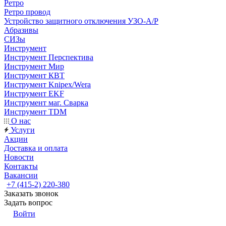
Ретро
Ретро провод
Устройство защитного отключения УЗО-А/Р
Абразивы
СИЗы
Инструмент
Инструмент Перспектива
Инструмент Мир
Инструмент КВТ
Инструмент Knipex/Wera
Инструмент EKF
Инструмент маг. Сварка
Инструмент TDM
О нас
Услуги
Акции
Доставка и оплата
Новости
Контакты
Вакансии
+7 (415-2) 220-380
Заказать звонок
Задать вопрос
Войти