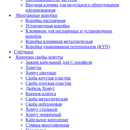
Вводная клемма для модульного оборудования
изолированная
Монтажные коробки
Коробка распаячная
Установочная коробка
Клеммник для распаячных и установочных
коробок
Коробка клеммная металлическая
Коробка уравнивания потенциалов (КУП)
Счётчики
Крепежи,скобы,хомуты
Зажим кабельный для С-профиля
Хомуты
Хомут цветные
Скоба круглая пластик
Скоба плоская пластик
Дюбель Хомут
Крепеж клипса
Скоба металлическая
Скоба нейлоновая
Хомут стальной
Хомут червячный
Кабельное крепление
Стяжка многозвенная