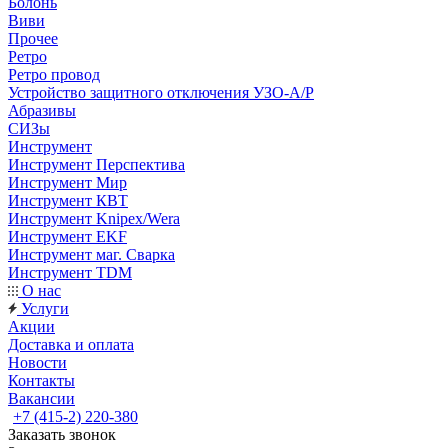
Болонь
Виви
Прочее
Ретро
Ретро провод
Устройство защитного отключения УЗО-А/Р
Абразивы
СИЗы
Инструмент
Инструмент Перспектива
Инструмент Мир
Инструмент КВТ
Инструмент Knipex/Wera
Инструмент EKF
Инструмент маг. Сварка
Инструмент TDM
О нас
Услуги
Акции
Доставка и оплата
Новости
Контакты
Вакансии
+7 (415-2) 220-380
Заказать звонок