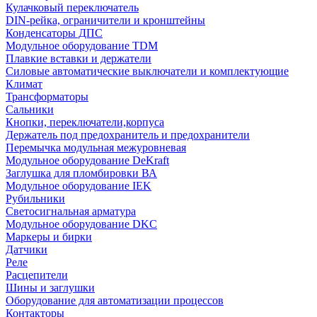
Кулачковый переключатель
DIN-рейка, ограничители и кронштейны
Конденсаторы ДПС
Модульное оборудование TDM
Плавкие вставки и держатели
Силовые автоматические выключатели и комплектующие
Климат
Трансформаторы
Сальники
Кнопки, переключатели,корпуса
Держатель под предохранитель и предохранители
Перемычка модульная межуровневая
Модульное оборудование DeKraft
Заглушка для пломбировки ВА
Модульное оборудование IEK
Рубильники
Светосигнальная арматура
Модульное оборудование DKC
Маркеры и бирки
Датчики
Реле
Расцепители
Шины и заглушки
Оборудование для автоматизации процессов
Контакторы