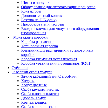
Шины и заглушки
Оборудование для автоматизации процессов
Контакторы
Дополнительный контакт
Розетка на DIN-рейку
Преобразователи частоты
Вводная клемма для модульного оборудования
изолированная
Монтажные коробки
Коробка распаячная
Установочная коробка
Клеммник для распаячных и установочных
коробок
Коробка клеммная металлическая
Коробка уравнивания потенциалов (КУП)
Счётчики
Крепежи,скобы,хомуты
Зажим кабельный для С-профиля
Хомуты
Хомут цветные
Скоба круглая пластик
Скоба плоская пластик
Дюбель Хомут
Крепеж клипса
Скоба металлическая