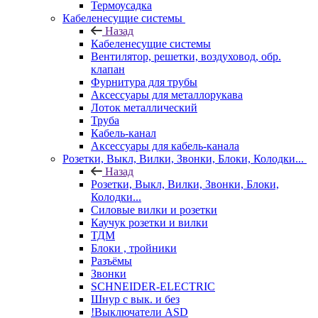
Термоусадка
Кабеленесущие системы
Назад
Кабеленесущие системы
Вентилятор, решетки, воздуховод, обр.
клапан
Фурнитура для трубы
Аксессуары для металлорукава
Лоток металлический
Труба
Кабель-канал
Аксессуары для кабель-канала
Розетки, Выкл, Вилки, Звонки, Блоки, Колодки...
Назад
Розетки, Выкл, Вилки, Звонки, Блоки,
Колодки...
Силовые вилки и розетки
Каучук розетки и вилки
ТДМ
Блоки , тройники
Разъёмы
Звонки
SCHNEIDER-ELECTRIC
Шнур с вык. и без
!Выключатели ASD