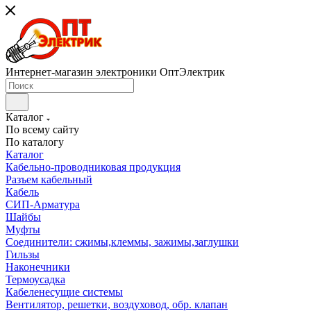
Интернет-магазин электроники ОптЭлектрик
Каталог
По всему сайту
По каталогу
Каталог
Кабельно-проводниковая продукция
Разъем кабельный
Кабель
СИП-Арматура
Шайбы
Муфты
Соединители: сжимы,клеммы, зажимы,заглушки
Гильзы
Наконечники
Термоусадка
Кабеленесущие системы
Вентилятор, решетки, воздуховод, обр. клапан