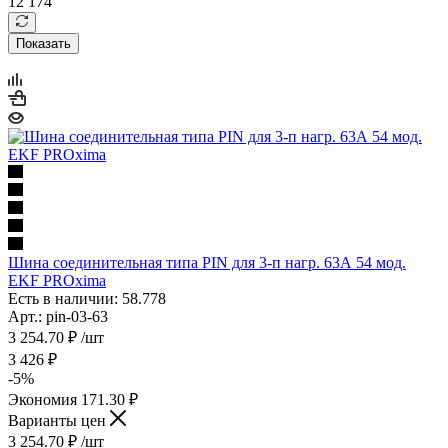
12 174
Показать
Шина соединительная типа PIN для 3-п нагр. 63А 54 мод.
EKF PROxima
Есть в наличии: 58.778
Арт.: pin-03-63
3 254.70
₽
/шт
3 426
₽
-
5
%
Экономия
171.30
₽
Варианты цен
3 254.70
₽
/шт