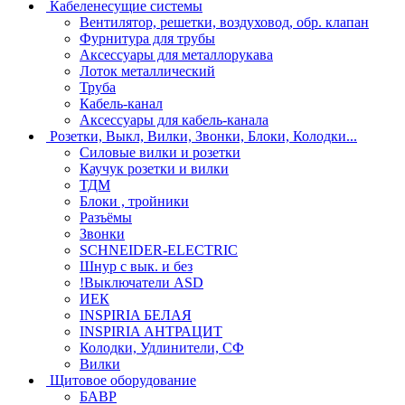
Кабеленесущие системы
Вентилятор, решетки, воздуховод, обр. клапан
Фурнитура для трубы
Аксессуары для металлорукава
Лоток металлический
Труба
Кабель-канал
Аксессуары для кабель-канала
Розетки, Выкл, Вилки, Звонки, Блоки, Колодки...
Силовые вилки и розетки
Каучук розетки и вилки
ТДМ
Блоки , тройники
Разъёмы
Звонки
SCHNEIDER-ELECTRIC
Шнур с вык. и без
!Выключатели ASD
ИЕК
INSPIRIA БЕЛАЯ
INSPIRIA АНТРАЦИТ
Колодки, Удлинители, СФ
Вилки
Щитовое оборудование
БАВР