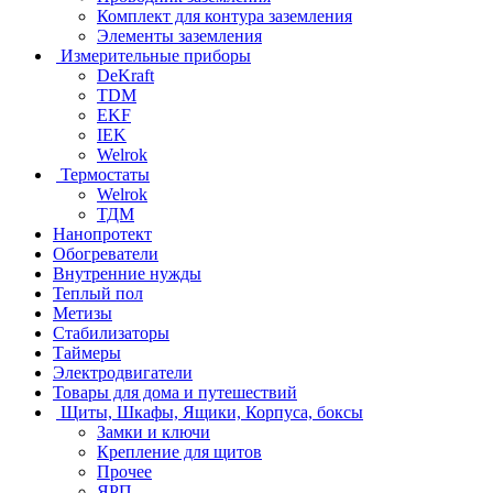
Комплект для контура заземления
Элементы заземления
Измерительные приборы
DeKraft
TDM
EKF
IEK
Welrok
Термостаты
Welrok
ТДМ
Нанопротект
Обогреватели
Внутренние нужды
Теплый пол
Метизы
Стабилизаторы
Таймеры
Электродвигатели
Товары для дома и путешествий
Щиты, Шкафы, Ящики, Корпуса, боксы
Замки и ключи
Крепление для щитов
Прочее
ЯРП