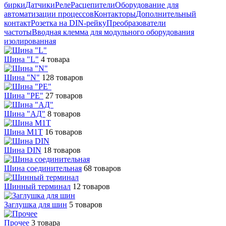
бирки
Датчики
Реле
Расцепители
Оборудование для
автоматизации процессов
Контакторы
Дополнительный
контакт
Розетка на DIN-рейку
Преобразователи
частоты
Вводная клемма для модульного оборудования
изолированная
Шина "L"
4 товара
Шина "N"
128 товаров
Шина "PE"
27 товаров
Шина "АД"
8 товаров
Шина М1Т
16 товаров
Шина DIN
18 товаров
Шина соединительная
68 товаров
Шинный терминал
12 товаров
Заглушка для шин
5 товаров
Прочее
3 товара