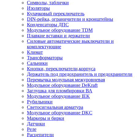
Символы, таблички
Изоляторы
Кулачковый переключатель
DIN-рейка, ограничители и кронштейны
Конденсаторы ДПС
Модульное оборудование TDM
Плавкие вставки и держатели
Силовые автоматические выключатели и
комплектующие
Климат
Трансформаторы
Сальники
Кнопки, переключатели,корпуса
Держатель под предохранитель и предохранители
Перемычка модульная межуровневая
Модульное оборудование DeKraft
Заглушка для пломбировки ВА
Модульное оборудование IEK
Рубильники
Светосигнальная арматура
Модульное оборудование DKC
Маркеры и бирки
Датчики
Реле
Расцепители