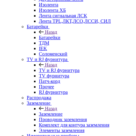
Изолента
Изолента ХБ
Лента сигнальная ЛСК
Лента TPL,ЛКТ,ЛСО,ЛССИ, СИЛ
Батарейки
Назад
Батарейки
ТДМ
IEK
Соломенский
TV и RJ фурнитура
Назад
TV и RJ фурнитура
TV фурнитура
Патч-корд
Прочее
RJ фурнитура
Распродажа
Заземление
Назад
Заземление
Проводник заземления
Комплект для контура заземления
Элементы заземления
Измерительные приборы