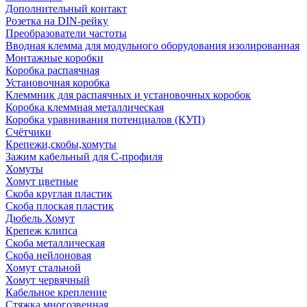
Дополнительный контакт
Розетка на DIN-рейку
Преобразователи частоты
Вводная клемма для модульного оборудования изолированная
Монтажные коробки
Коробка распаячная
Установочная коробка
Клеммник для распаячных и установочных коробок
Коробка клеммная металлическая
Коробка уравнивания потенциалов (КУП)
Счётчики
Крепежи,скобы,хомуты
Зажим кабельный для С-профиля
Хомуты
Хомут цветные
Скоба круглая пластик
Скоба плоская пластик
Дюбель Хомут
Крепеж клипса
Скоба металлическая
Скоба нейлоновая
Хомут стальной
Хомут червячный
Кабельное крепление
Стяжка многозвенная