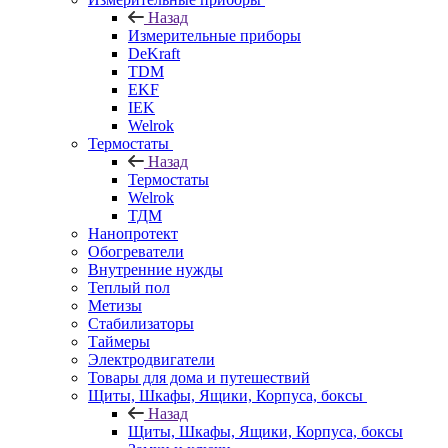
Назад
Измерительные приборы
DeKraft
TDM
EKF
IEK
Welrok
Термостаты
Назад
Термостаты
Welrok
ТДМ
Нанопротект
Обогреватели
Внутренние нужды
Теплый пол
Метизы
Стабилизаторы
Таймеры
Электродвигатели
Товары для дома и путешествий
Щиты, Шкафы, Ящики, Корпуса, боксы
Назад
Щиты, Шкафы, Ящики, Корпуса, боксы