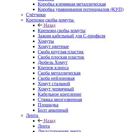
Коробка клеммная металлическая
Коробка уравнивания потенциалов (КУП)
Счётчики
Крепежи,скобы,хомуты
Назад
Крепежи,скобы,хомуты
Зажим кабельный для С-профиля
Хомуты
Хомут цветные
Скоба круглая пластик
Скоба плоская пластик
Дюбель Хомут
Крепеж клипса
Скоба металлическая
Скоба нейлоновая
Хомут стальной
Хомут червячный
Кабельное крепление
Стяжка многозвенная
Площадка
Болт анкерный
Лента
Назад
Лента
Двухсторонняя лента