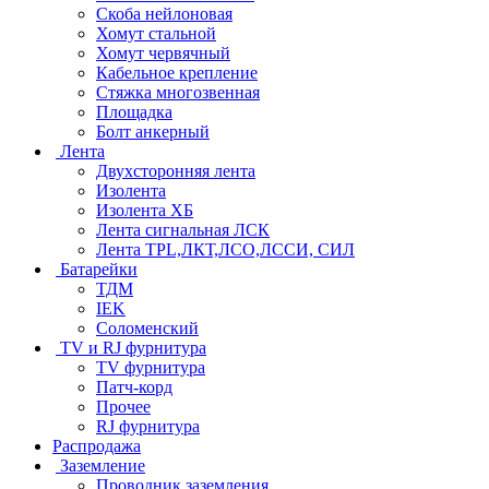
Скоба нейлоновая
Хомут стальной
Хомут червячный
Кабельное крепление
Стяжка многозвенная
Площадка
Болт анкерный
Лента
Двухсторонняя лента
Изолента
Изолента ХБ
Лента сигнальная ЛСК
Лента TPL,ЛКТ,ЛСО,ЛССИ, СИЛ
Батарейки
ТДМ
IEK
Соломенский
TV и RJ фурнитура
TV фурнитура
Патч-корд
Прочее
RJ фурнитура
Распродажа
Заземление
Проводник заземления