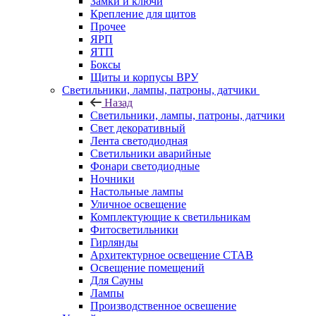
Замки и ключи
Крепление для щитов
Прочее
ЯРП
ЯТП
Боксы
Щиты и корпусы ВРУ
Светильники, лампы, патроны, датчики
Назад
Светильники, лампы, патроны, датчики
Свет декоративный
Лента светодиодная
Светильники аварийные
Фонари светодиодные
Ночники
Настольные лампы
Уличное освещение
Комплектующие к светильникам
Фитосветильники
Гирлянды
Архитектурное освещение СТАВ
Освещение помещений
Для Сауны
Лампы
Производственное освешение