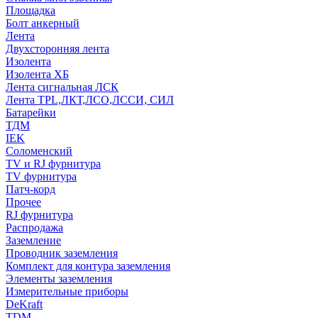
Площадка
Болт анкерный
Лента
Двухсторонняя лента
Изолента
Изолента ХБ
Лента сигнальная ЛСК
Лента TPL,ЛКТ,ЛСО,ЛССИ, СИЛ
Батарейки
ТДМ
IEK
Соломенский
TV и RJ фурнитура
TV фурнитура
Патч-корд
Прочее
RJ фурнитура
Распродажа
Заземление
Проводник заземления
Комплект для контура заземления
Элементы заземления
Измерительные приборы
DeKraft
TDM