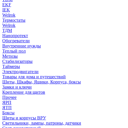
EKF
IEK
Welrok
Термостаты
Welrok
ТДМ
Нанопротект
Обогреватели
Внутренние нужды
Теплый пол
Метизы
Стабилизаторы
Таймеры
Электродвигатели
Товары для дома и путешествий
Щиты, Шкафы, Ящики, Корпуса, боксы
Замки и ключи
Крепление для щитов
Прочее
ЯРП
ЯТП
Боксы
Щиты и корпусы ВРУ
Светильники, лампы, патроны, датчики