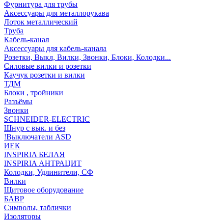
Фурнитура для трубы
Аксессуары для металлорукава
Лоток металлический
Труба
Кабель-канал
Аксессуары для кабель-канала
Розетки, Выкл, Вилки, Звонки, Блоки, Колодки...
Силовые вилки и розетки
Каучук розетки и вилки
ТДМ
Блоки , тройники
Разъёмы
Звонки
SCHNEIDER-ELECTRIC
Шнур с вык. и без
!Выключатели ASD
ИЕК
INSPIRIA БЕЛАЯ
INSPIRIA АНТРАЦИТ
Колодки, Удлинители, СФ
Вилки
Щитовое оборудование
БАВР
Символы, таблички
Изоляторы