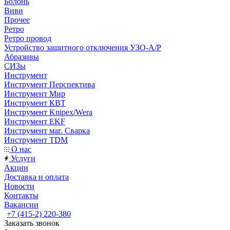
Болонь
Виви
Прочее
Ретро
Ретро провод
Устройство защитного отключения УЗО-А/Р
Абразивы
СИЗы
Инструмент
Инструмент Перспектива
Инструмент Мир
Инструмент КВТ
Инструмент Knipex/Wera
Инструмент EKF
Инструмент маг. Сварка
Инструмент TDM
О нас
Услуги
Акции
Доставка и оплата
Новости
Контакты
Вакансии
+7 (415-2) 220-380
Заказать звонок