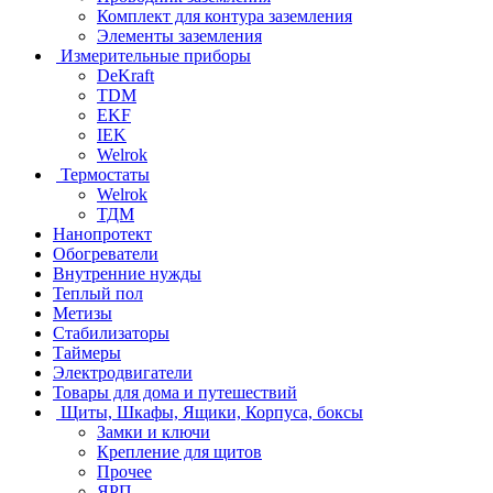
Комплект для контура заземления
Элементы заземления
Измерительные приборы
DeKraft
TDM
EKF
IEK
Welrok
Термостаты
Welrok
ТДМ
Нанопротект
Обогреватели
Внутренние нужды
Теплый пол
Метизы
Стабилизаторы
Таймеры
Электродвигатели
Товары для дома и путешествий
Щиты, Шкафы, Ящики, Корпуса, боксы
Замки и ключи
Крепление для щитов
Прочее
ЯРП