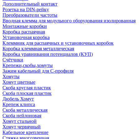
Дополнительный контакт
Розетка на DIN-рейку
Преобразователи частоты
Вводная клемма для модульного оборудования изолированная
Монтажные коробки
Коробка распаячная
Установочная коробка
Клеммник для распаячных и установочных коробок
Коробка клеммная металлическая
Коробка уравнивания потенциалов (КУП)
Счётчики
Крепежи,скобы,хомуты
Зажим кабельный для С-профиля
Хомуты
Хомут цветные
Скоба круглая пластик
Скоба плоская пластик
Дюбель Хомут
Крепеж клипса
Скоба металлическая
Скоба нейлоновая
Хомут стальной
Хомут червячный
Кабельное крепление
Стяжка многозвенная