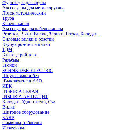
Фурнитура для трубы
Аксессуары для металлорукава
Лоток металлический
Труба
Кабель-канал
Аксессуары для кабель-канала
Розетки, Выкл, Вилки, Звонки, Блоки, Колодки...
Силовые вилки и розетки
Каучук розетки и вилки
ТДМ
Блоки , тройники
Разъёмы
Звонки
SCHNEIDER-ELECTRIC
Шнур с вык. и без
!Выключатели ASD
ИЕК
INSPIRIA БЕЛАЯ
INSPIRIA АНТРАЦИТ
Колодки, Удлинители, СФ
Вилки
Щитовое оборудование
БАВР
Символы, таблички
Изоляторы