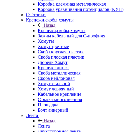
Коробка клеммная металлическая
Коробка уравнивания потенциалов (КУП)
Счётчики
Крепежи,скобы,хомуты
Назад
Крепежи,скобы,хомуты
Зажим кабельный для С-профиля
Хомуты
Хомут цветные
Скоба круглая пластик
Скоба плоская пластик
Дюбель Хомут
Крепеж клипса
Скоба металлическая
Скоба нейлоновая
Хомут стальной
Хомут червячный
Кабельное крепление
Стяжка многозвенная
Площадка
Болт анкерный
Лента
Назад
Лента
Двухсторонняя лента