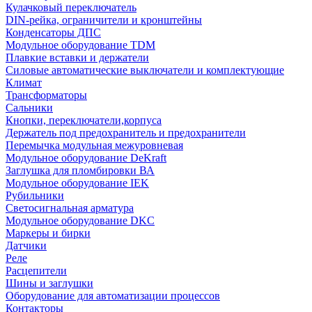
Кулачковый переключатель
DIN-рейка, ограничители и кронштейны
Конденсаторы ДПС
Модульное оборудование TDM
Плавкие вставки и держатели
Силовые автоматические выключатели и комплектующие
Климат
Трансформаторы
Сальники
Кнопки, переключатели,корпуса
Держатель под предохранитель и предохранители
Перемычка модульная межуровневая
Модульное оборудование DeKraft
Заглушка для пломбировки ВА
Модульное оборудование IEK
Рубильники
Светосигнальная арматура
Модульное оборудование DKC
Маркеры и бирки
Датчики
Реле
Расцепители
Шины и заглушки
Оборудование для автоматизации процессов
Контакторы