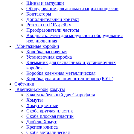
Шины и заглушки
Оборудование для автоматизации процессов
Контакторы
Дополнительный контакт
Розетка на DIN-рейку
Преобразователи частоты
Вводная клемма для модульного оборудования
изолированная
Монтажные коробки
Коробка распаячная
Установочная коробка
Клеммник для распаячных и установочных
коробок
Коробка клеммная металлическая
Коробка уравнивания потенциалов (КУП)
Счётчики
Крепежи,скобы,хомуты
Зажим кабельный для С-профиля
Хомуты
Хомут цветные
Скоба круглая пластик
Скоба плоская пластик
Дюбель Хомут
Крепеж клипса
Скоба металлическая