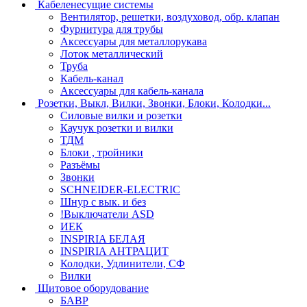
Кабеленесущие системы
Вентилятор, решетки, воздуховод, обр. клапан
Фурнитура для трубы
Аксессуары для металлорукава
Лоток металлический
Труба
Кабель-канал
Аксессуары для кабель-канала
Розетки, Выкл, Вилки, Звонки, Блоки, Колодки...
Силовые вилки и розетки
Каучук розетки и вилки
ТДМ
Блоки , тройники
Разъёмы
Звонки
SCHNEIDER-ELECTRIC
Шнур с вык. и без
!Выключатели ASD
ИЕК
INSPIRIA БЕЛАЯ
INSPIRIA АНТРАЦИТ
Колодки, Удлинители, СФ
Вилки
Щитовое оборудование
БАВР