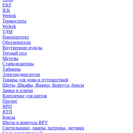
EKF
IEK
Welrok
Термостаты
Welrok
ТДМ
Нанопротект
Обогреватели
Внутренние нужды
Теплый пол
Метизы
Стабилизаторы
Таймеры
Электродвигатели
Товары для дома и путешествий
Щиты, Шкафы, Ящики, Корпуса, боксы
Замки и ключи
Крепление для щитов
Прочее
ЯРП
ЯТП
Боксы
Щиты и корпусы ВРУ
Светильники, лампы, патроны, датчики