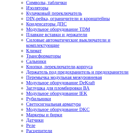
Символы, таблички
Изоляторы
Кулачковый переключатель
DIN-рейка, ограничители и кронштейны
Конденсаторы ДПС
Модульное оборудование TDM
Плавкие вставки и держатели
Силовые автоматические выключатели и
комплектующие
Климат
Трансформаторы
Сальники
Кнопки, переключатели,корпуса
Держатель под предохранитель и предохранители
Перемычка модульная межуровневая
Модульное оборудование DeKraft
Заглушка для пломбировки ВА
Модульное оборудование IEK
Рубильники
Светосигнальная арматура
Модульное оборудование DKC
Маркеры и бирки
Датчики
Реле
Расцепители