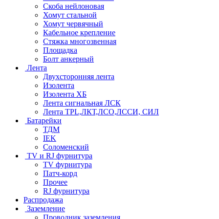
Скоба нейлоновая
Хомут стальной
Хомут червячный
Кабельное крепление
Стяжка многозвенная
Площадка
Болт анкерный
Лента
Двухсторонняя лента
Изолента
Изолента ХБ
Лента сигнальная ЛСК
Лента TPL,ЛКТ,ЛСО,ЛССИ, СИЛ
Батарейки
ТДМ
IEK
Соломенский
TV и RJ фурнитура
TV фурнитура
Патч-корд
Прочее
RJ фурнитура
Распродажа
Заземление
Проводник заземления