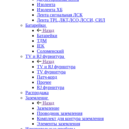
Изолента
Изолента ХБ
Лента сигнальная ЛСК
Лента TPL,ЛКТ,ЛСО,ЛССИ, СИЛ
Батарейки
Назад
Батарейки
ТДМ
IEK
Соломенский
TV и RJ фурнитура
Назад
TV и RJ фурнитура
TV фурнитура
Патч-корд
Прочее
RJ фурнитура
Распродажа
Заземление
Назад
Заземление
Проводник заземления
Комплект для контура заземления
Элементы заземления
Измерительные приборы