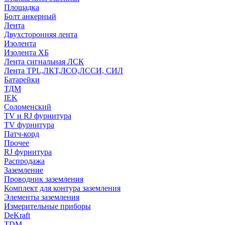
Площадка
Болт анкерный
Лента
Двухсторонняя лента
Изолента
Изолента ХБ
Лента сигнальная ЛСК
Лента TPL,ЛКТ,ЛСО,ЛССИ, СИЛ
Батарейки
ТДМ
IEK
Соломенский
TV и RJ фурнитура
TV фурнитура
Патч-корд
Прочее
RJ фурнитура
Распродажа
Заземление
Проводник заземления
Комплект для контура заземления
Элементы заземления
Измерительные приборы
DeKraft
TDM