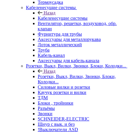
Термоусадка
Кабеленесущие системы
Назад
Кабеленесущие системы
Вентилятор, решетки, воздуховод, обр.
клапан
Фурнитура для трубы
Аксессуары для металлорукава
Лоток металлический
Труба
Кабель-канал
Аксессуары для кабель-канала
Розетки, Выкл, Вилки, Звонки, Блоки, Колодки...
Назад
Розетки, Выкл, Вилки, Звонки, Блоки,
Колодки...
Силовые вилки и розетки
Каучук розетки и вилки
ТДМ
Блоки , тройники
Разъёмы
Звонки
SCHNEIDER-ELECTRIC
Шнур с вык. и без
!Выключатели ASD