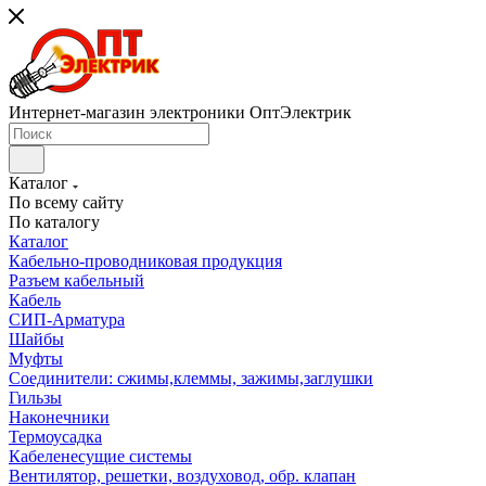
Интернет-магазин электроники ОптЭлектрик
Каталог
По всему сайту
По каталогу
Каталог
Кабельно-проводниковая продукция
Разъем кабельный
Кабель
СИП-Арматура
Шайбы
Муфты
Соединители: сжимы,клеммы, зажимы,заглушки
Гильзы
Наконечники
Термоусадка
Кабеленесущие системы
Вентилятор, решетки, воздуховод, обр. клапан