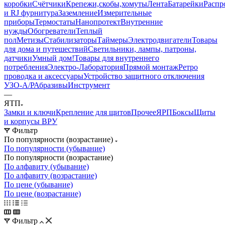
коробки
Счётчики
Крепежи,скобы,хомуты
Лента
Батарейки
Распр
и RJ фурнитура
Заземление
Измерительные
приборы
Термостаты
Нанопротект
Внутренние
нужды
Обогреватели
Теплый
пол
Метизы
Стабилизаторы
Таймеры
Электродвигатели
Товары
для дома и путешествий
Светильники, лампы, патроны,
датчики
Умный дом
!Товары для внутреннего
потребления
Электро-Лаборатория
Прямой монтаж
Ретро
проводка и аксессуары
Устройство защитного отключения
УЗО-А/Р
Абразивы
Инструмент
—
ЯТП
Замки и ключи
Крепление для щитов
Прочее
ЯРП
Боксы
Щиты
и корпусы ВРУ
Фильтр
По популярности (возрастание)
По популярности (убывание)
По популярности (возрастание)
По алфавиту (убывание)
По алфавиту (возрастание)
По цене (убывание)
По цене (возрастание)
Фильтр