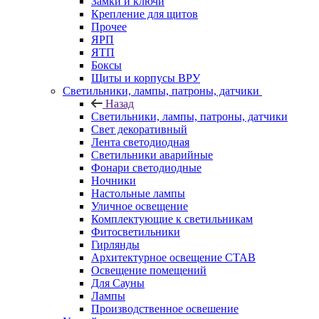
Замки и ключи
Крепление для щитов
Прочее
ЯРП
ЯТП
Боксы
Щиты и корпусы ВРУ
Светильники, лампы, патроны, датчики
Назад
Светильники, лампы, патроны, датчики
Свет декоративный
Лента светодиодная
Светильники аварийные
Фонари светодиодные
Ночники
Настольные лампы
Уличное освещение
Комплектующие к светильникам
Фитосветильники
Гирлянды
Архитектурное освещение СТАВ
Освещение помещений
Для Сауны
Лампы
Производственное освешение