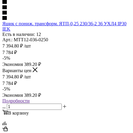
Ящик с пониж. трансформ. ЯТП-0,25 230/36-2 36 УХЛ4 IP30
IEK
Есть в наличии: 12
Арт.: MTT12-036-0250
7 394.80
₽
/шт
7 784
₽
-
5
%
Экономия
389.20
₽
Варианты цен
7 394.80
₽
/шт
7 784
₽
-
5
%
Экономия
389.20
₽
Подробности
В корзину