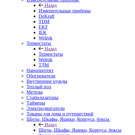
Назад
Измерительные приборы
DeKraft
TDM
EKF
IEK
Welrok
Термостаты
Назад
Термостаты
Welrok
ТДМ
Нанопротект
Обогреватели
Внутренние нужды
Теплый пол
Метизы
Стабилизаторы
Таймеры
Электродвигатели
Товары для дома и путешествий
Щиты, Шкафы, Ящики, Корпуса, боксы
Назад
Щиты, Шкафы, Ящики, Корпуса, боксы