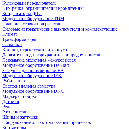
Кулачковый переключатель
DIN-рейка, ограничители и кронштейны
Конденсаторы ДПС
Модульное оборудование TDM
Плавкие вставки и держатели
Силовые автоматические выключатели и комплектующие
Климат
Трансформаторы
Сальники
Кнопки, переключатели,корпуса
Держатель под предохранитель и предохранители
Перемычка модульная межуровневая
Модульное оборудование DeKraft
Заглушка для пломбировки ВА
Модульное оборудование IEK
Рубильники
Светосигнальная арматура
Модульное оборудование DKC
Маркеры и бирки
Датчики
Реле
Расцепители
Шины и заглушки
Оборудование для автоматизации процессов
Контакторы