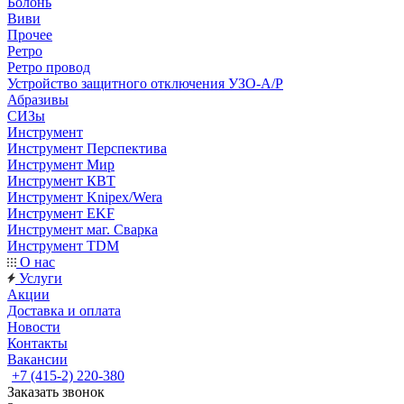
Болонь
Виви
Прочее
Ретро
Ретро провод
Устройство защитного отключения УЗО-А/Р
Абразивы
СИЗы
Инструмент
Инструмент Перспектива
Инструмент Мир
Инструмент КВТ
Инструмент Knipex/Wera
Инструмент EKF
Инструмент маг. Сварка
Инструмент TDM
О нас
Услуги
Акции
Доставка и оплата
Новости
Контакты
Вакансии
+7 (415-2) 220-380
Заказать звонок