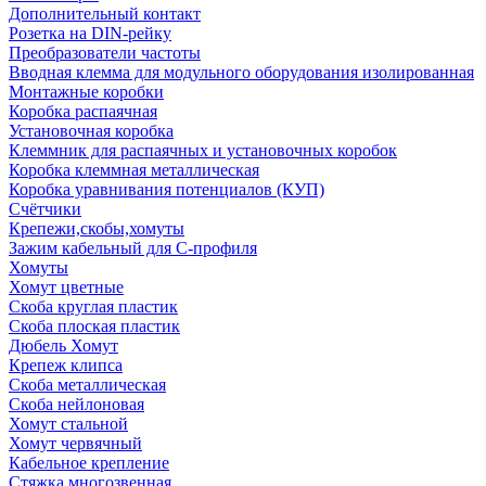
Дополнительный контакт
Розетка на DIN-рейку
Преобразователи частоты
Вводная клемма для модульного оборудования изолированная
Монтажные коробки
Коробка распаячная
Установочная коробка
Клеммник для распаячных и установочных коробок
Коробка клеммная металлическая
Коробка уравнивания потенциалов (КУП)
Счётчики
Крепежи,скобы,хомуты
Зажим кабельный для С-профиля
Хомуты
Хомут цветные
Скоба круглая пластик
Скоба плоская пластик
Дюбель Хомут
Крепеж клипса
Скоба металлическая
Скоба нейлоновая
Хомут стальной
Хомут червячный
Кабельное крепление
Стяжка многозвенная