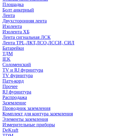
Площадка
Болт анкерный
Лента
Двухсторонняя лента
Изолента
Изолента ХБ
Лента сигнальная ЛСК
Лента TPL,ЛКТ,ЛСО,ЛССИ, СИЛ
Батарейки
ТДМ
IEK
Соломенский
TV и RJ фурнитура
TV фурнитура
Патч-корд
Прочее
RJ фурнитура
Распродажа
Заземление
Проводник заземления
Комплект для контура заземления
Элементы заземления
Измерительные приборы
DeKraft
TDM