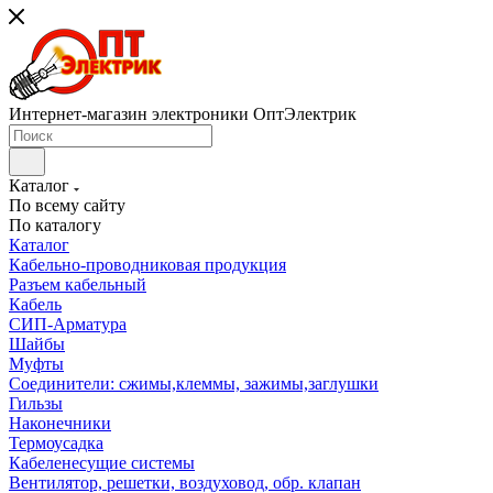
Интернет-магазин электроники ОптЭлектрик
Каталог
По всему сайту
По каталогу
Каталог
Кабельно-проводниковая продукция
Разъем кабельный
Кабель
СИП-Арматура
Шайбы
Муфты
Соединители: сжимы,клеммы, зажимы,заглушки
Гильзы
Наконечники
Термоусадка
Кабеленесущие системы
Вентилятор, решетки, воздуховод, обр. клапан