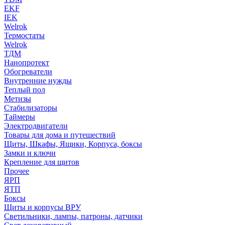
EKF
IEK
Welrok
Термостаты
Welrok
ТДМ
Нанопротект
Обогреватели
Внутренние нужды
Теплый пол
Метизы
Стабилизаторы
Таймеры
Электродвигатели
Товары для дома и путешествий
Щиты, Шкафы, Ящики, Корпуса, боксы
Замки и ключи
Крепление для щитов
Прочее
ЯРП
ЯТП
Боксы
Щиты и корпусы ВРУ
Светильники, лампы, патроны, датчики