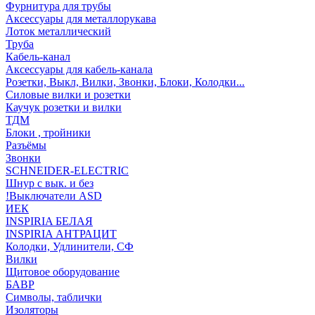
Фурнитура для трубы
Аксессуары для металлорукава
Лоток металлический
Труба
Кабель-канал
Аксессуары для кабель-канала
Розетки, Выкл, Вилки, Звонки, Блоки, Колодки...
Силовые вилки и розетки
Каучук розетки и вилки
ТДМ
Блоки , тройники
Разъёмы
Звонки
SCHNEIDER-ELECTRIC
Шнур с вык. и без
!Выключатели ASD
ИЕК
INSPIRIA БЕЛАЯ
INSPIRIA АНТРАЦИТ
Колодки, Удлинители, СФ
Вилки
Щитовое оборудование
БАВР
Символы, таблички
Изоляторы