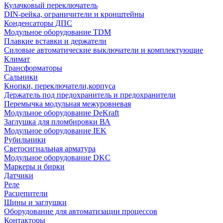
Кулачковый переключатель
DIN-рейка, ограничители и кронштейны
Конденсаторы ДПС
Модульное оборудование TDM
Плавкие вставки и держатели
Силовые автоматические выключатели и комплектующие
Климат
Трансформаторы
Сальники
Кнопки, переключатели,корпуса
Держатель под предохранитель и предохранители
Перемычка модульная межуровневая
Модульное оборудование DeKraft
Заглушка для пломбировки ВА
Модульное оборудование IEK
Рубильники
Светосигнальная арматура
Модульное оборудование DKC
Маркеры и бирки
Датчики
Реле
Расцепители
Шины и заглушки
Оборудование для автоматизации процессов
Контакторы