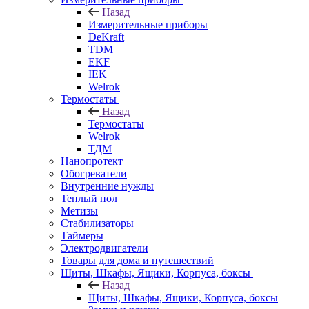
Назад
Измерительные приборы
DeKraft
TDM
EKF
IEK
Welrok
Термостаты
Назад
Термостаты
Welrok
ТДМ
Нанопротект
Обогреватели
Внутренние нужды
Теплый пол
Метизы
Стабилизаторы
Таймеры
Электродвигатели
Товары для дома и путешествий
Щиты, Шкафы, Ящики, Корпуса, боксы
Назад
Щиты, Шкафы, Ящики, Корпуса, боксы