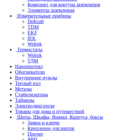
Комплект для контура заземления
Элементы заземления
Измерительные приборы
DeKraft
TDM
EKF
IEK
Welrok
Термостаты
Welrok
ТДМ
Нанопротект
Обогреватели
Внутренние нужды
Теплый пол
Метизы
Стабилизаторы
Таймеры
Электродвигатели
Товары для дома и путешествий
Щиты, Шкафы, Ящики, Корпуса, боксы
Замки и ключи
Крепление для щитов
Прочее
ЯРП