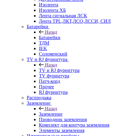
Изолента
Изолента ХБ
Лента сигнальная ЛСК
Лента TPL,ЛКТ,ЛСО,ЛССИ, СИЛ
Батарейки
Назад
Батарейки
ТДМ
IEK
Соломенский
TV и RJ фурнитура
Назад
TV и RJ фурнитура
TV фурнитура
Патч-корд
Прочее
RJ фурнитура
Распродажа
Заземление
Назад
Заземление
Проводник заземления
Комплект для контура заземления
Элементы заземления
Измерительные приборы