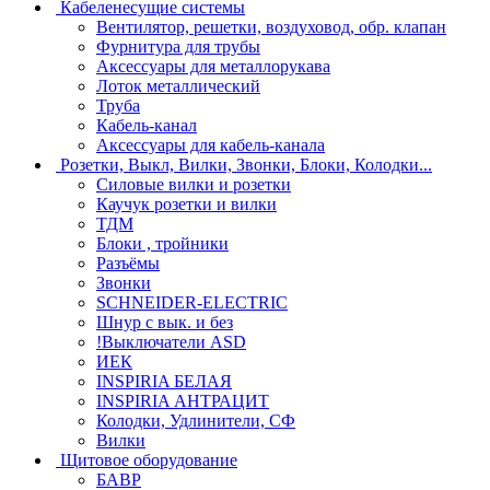
Кабеленесущие системы
Вентилятор, решетки, воздуховод, обр. клапан
Фурнитура для трубы
Аксессуары для металлорукава
Лоток металлический
Труба
Кабель-канал
Аксессуары для кабель-канала
Розетки, Выкл, Вилки, Звонки, Блоки, Колодки...
Силовые вилки и розетки
Каучук розетки и вилки
ТДМ
Блоки , тройники
Разъёмы
Звонки
SCHNEIDER-ELECTRIC
Шнур с вык. и без
!Выключатели ASD
ИЕК
INSPIRIA БЕЛАЯ
INSPIRIA АНТРАЦИТ
Колодки, Удлинители, СФ
Вилки
Щитовое оборудование
БАВР