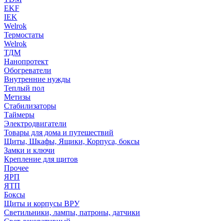
EKF
IEK
Welrok
Термостаты
Welrok
ТДМ
Нанопротект
Обогреватели
Внутренние нужды
Теплый пол
Метизы
Стабилизаторы
Таймеры
Электродвигатели
Товары для дома и путешествий
Щиты, Шкафы, Ящики, Корпуса, боксы
Замки и ключи
Крепление для щитов
Прочее
ЯРП
ЯТП
Боксы
Щиты и корпусы ВРУ
Светильники, лампы, патроны, датчики