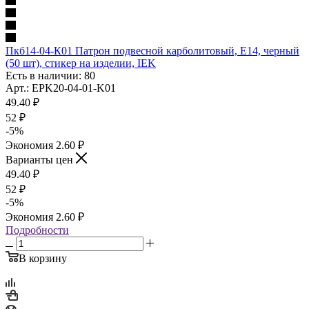
Пкб14-04-К01 Патрон подвесной карболитовый, Е14, черный
(50 шт), стикер на изделии, IEK
Есть в наличии: 80
Арт.: EPK20-04-01-K01
49.40
₽
52
₽
-
5
%
Экономия
2.60
₽
Варианты цен
49.40
₽
52
₽
-
5
%
Экономия
2.60
₽
Подробности
В корзину