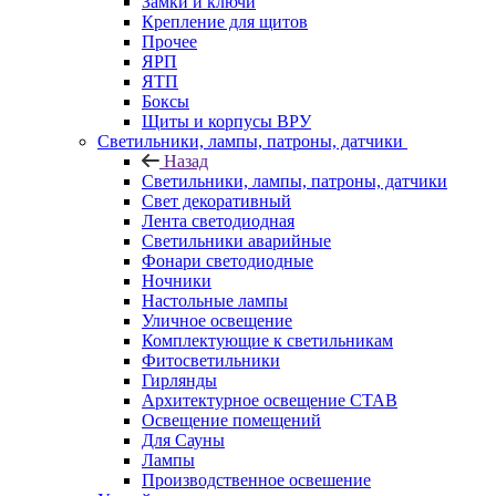
Замки и ключи
Крепление для щитов
Прочее
ЯРП
ЯТП
Боксы
Щиты и корпусы ВРУ
Светильники, лампы, патроны, датчики
Назад
Светильники, лампы, патроны, датчики
Свет декоративный
Лента светодиодная
Светильники аварийные
Фонари светодиодные
Ночники
Настольные лампы
Уличное освещение
Комплектующие к светильникам
Фитосветильники
Гирлянды
Архитектурное освещение СТАВ
Освещение помещений
Для Сауны
Лампы
Производственное освешение