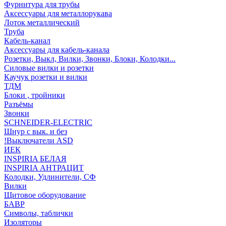
Фурнитура для трубы
Аксессуары для металлорукава
Лоток металлический
Труба
Кабель-канал
Аксессуары для кабель-канала
Розетки, Выкл, Вилки, Звонки, Блоки, Колодки...
Силовые вилки и розетки
Каучук розетки и вилки
ТДМ
Блоки , тройники
Разъёмы
Звонки
SCHNEIDER-ELECTRIC
Шнур с вык. и без
!Выключатели ASD
ИЕК
INSPIRIA БЕЛАЯ
INSPIRIA АНТРАЦИТ
Колодки, Удлинители, СФ
Вилки
Щитовое оборудование
БАВР
Символы, таблички
Изоляторы