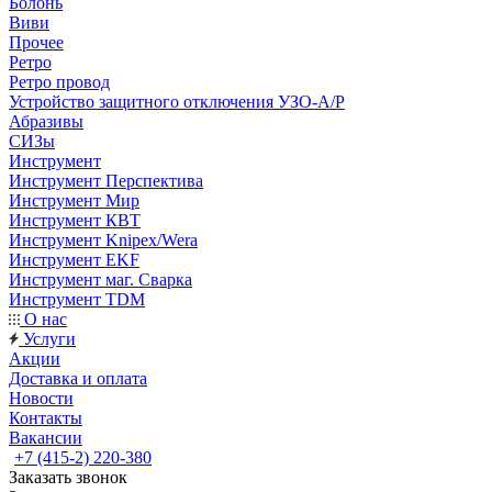
Болонь
Виви
Прочее
Ретро
Ретро провод
Устройство защитного отключения УЗО-А/Р
Абразивы
СИЗы
Инструмент
Инструмент Перспектива
Инструмент Мир
Инструмент КВТ
Инструмент Knipex/Wera
Инструмент EKF
Инструмент маг. Сварка
Инструмент TDM
О нас
Услуги
Акции
Доставка и оплата
Новости
Контакты
Вакансии
+7 (415-2) 220-380
Заказать звонок