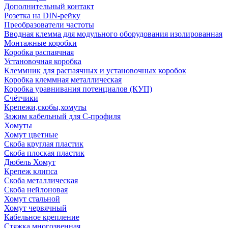
Дополнительный контакт
Розетка на DIN-рейку
Преобразователи частоты
Вводная клемма для модульного оборудования изолированная
Монтажные коробки
Коробка распаячная
Установочная коробка
Клеммник для распаячных и установочных коробок
Коробка клеммная металлическая
Коробка уравнивания потенциалов (КУП)
Счётчики
Крепежи,скобы,хомуты
Зажим кабельный для С-профиля
Хомуты
Хомут цветные
Скоба круглая пластик
Скоба плоская пластик
Дюбель Хомут
Крепеж клипса
Скоба металлическая
Скоба нейлоновая
Хомут стальной
Хомут червячный
Кабельное крепление
Стяжка многозвенная