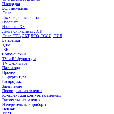
Площадка
Болт анкерный
Лента
Двухсторонняя лента
Изолента
Изолента ХБ
Лента сигнальная ЛСК
Лента TPL,ЛКТ,ЛСО,ЛССИ, СИЛ
Батарейки
ТДМ
IEK
Соломенский
TV и RJ фурнитура
TV фурнитура
Патч-корд
Прочее
RJ фурнитура
Распродажа
Заземление
Проводник заземления
Комплект для контура заземления
Элементы заземления
Измерительные приборы
DeKraft
TDM