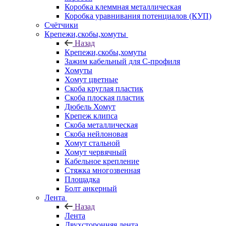
Коробка клеммная металлическая
Коробка уравнивания потенциалов (КУП)
Счётчики
Крепежи,скобы,хомуты
Назад
Крепежи,скобы,хомуты
Зажим кабельный для С-профиля
Хомуты
Хомут цветные
Скоба круглая пластик
Скоба плоская пластик
Дюбель Хомут
Крепеж клипса
Скоба металлическая
Скоба нейлоновая
Хомут стальной
Хомут червячный
Кабельное крепление
Стяжка многозвенная
Площадка
Болт анкерный
Лента
Назад
Лента
Двухсторонняя лента