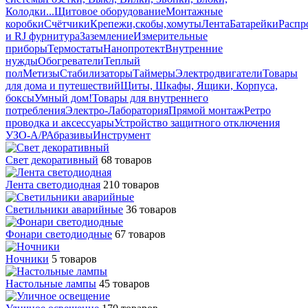
Колодки...
Щитовое оборудование
Монтажные
коробки
Счётчики
Крепежи,скобы,хомуты
Лента
Батарейки
Распр
и RJ фурнитура
Заземление
Измерительные
приборы
Термостаты
Нанопротект
Внутренние
нужды
Обогреватели
Теплый
пол
Метизы
Стабилизаторы
Таймеры
Электродвигатели
Товары
для дома и путешествий
Щиты, Шкафы, Ящики, Корпуса,
боксы
Умный дом
!Товары для внутреннего
потребления
Электро-Лаборатория
Прямой монтаж
Ретро
проводка и аксессуары
Устройство защитного отключения
УЗО-А/Р
Абразивы
Инструмент
Свет декоративный
68 товаров
Лента светодиодная
210 товаров
Светильники аварийные
36 товаров
Фонари светодиодные
67 товаров
Ночники
5 товаров
Настольные лампы
45 товаров