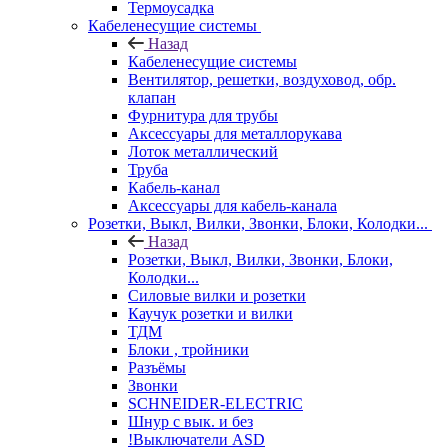
Термоусадка
Кабеленесущие системы
Назад
Кабеленесущие системы
Вентилятор, решетки, воздуховод, обр.
клапан
Фурнитура для трубы
Аксессуары для металлорукава
Лоток металлический
Труба
Кабель-канал
Аксессуары для кабель-канала
Розетки, Выкл, Вилки, Звонки, Блоки, Колодки...
Назад
Розетки, Выкл, Вилки, Звонки, Блоки,
Колодки...
Силовые вилки и розетки
Каучук розетки и вилки
ТДМ
Блоки , тройники
Разъёмы
Звонки
SCHNEIDER-ELECTRIC
Шнур с вык. и без
!Выключатели ASD