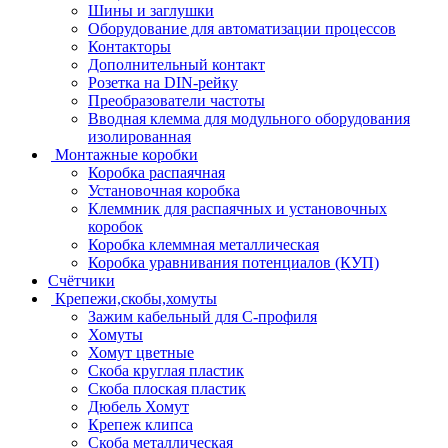
Шины и заглушки
Оборудование для автоматизации процессов
Контакторы
Дополнительный контакт
Розетка на DIN-рейку
Преобразователи частоты
Вводная клемма для модульного оборудования
изолированная
Монтажные коробки
Коробка распаячная
Установочная коробка
Клеммник для распаячных и установочных
коробок
Коробка клеммная металлическая
Коробка уравнивания потенциалов (КУП)
Счётчики
Крепежи,скобы,хомуты
Зажим кабельный для С-профиля
Хомуты
Хомут цветные
Скоба круглая пластик
Скоба плоская пластик
Дюбель Хомут
Крепеж клипса
Скоба металлическая