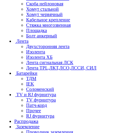
Скоба нейлоновая
Хомут стальной
Хомут червячный
Кабельное крепление
Стяжка многозвенная
Площадка
Болт анкерный
Лента
Двухсторонняя лента
Изолента
Изолента ХБ
Лента сигнальная ЛСК
Лента TPL,ЛКТ,ЛСО,ЛССИ, СИЛ
Батарейки
ТДМ
IEK
Соломенский
TV и RJ фурнитура
TV фурнитура
Патч-корд
Прочее
RJ фурнитура
Распродажа
Заземление
Проводник заземления