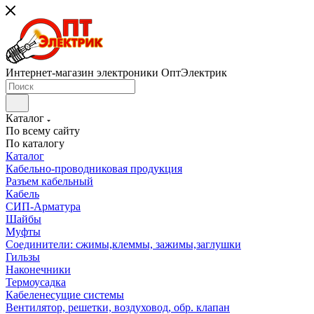
Интернет-магазин электроники ОптЭлектрик
Каталог
По всему сайту
По каталогу
Каталог
Кабельно-проводниковая продукция
Разъем кабельный
Кабель
СИП-Арматура
Шайбы
Муфты
Соединители: сжимы,клеммы, зажимы,заглушки
Гильзы
Наконечники
Термоусадка
Кабеленесущие системы
Вентилятор, решетки, воздуховод, обр. клапан