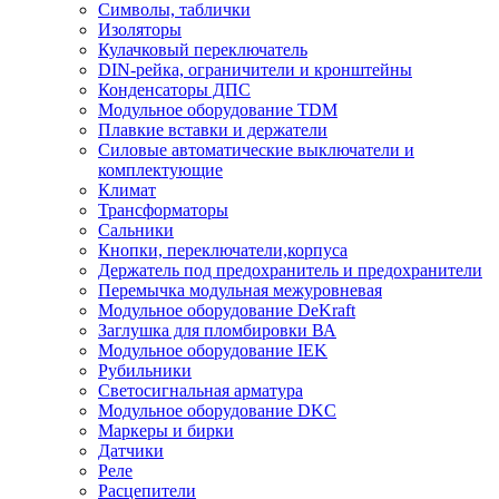
Символы, таблички
Изоляторы
Кулачковый переключатель
DIN-рейка, ограничители и кронштейны
Конденсаторы ДПС
Модульное оборудование TDM
Плавкие вставки и держатели
Силовые автоматические выключатели и
комплектующие
Климат
Трансформаторы
Сальники
Кнопки, переключатели,корпуса
Держатель под предохранитель и предохранители
Перемычка модульная межуровневая
Модульное оборудование DeKraft
Заглушка для пломбировки ВА
Модульное оборудование IEK
Рубильники
Светосигнальная арматура
Модульное оборудование DKC
Маркеры и бирки
Датчики
Реле
Расцепители