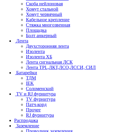
Скоба нейлоновая
Хомут стальной
Хомут червячный
Кабельное крепление
Стяжка многозвенная
Площадка
Болт анкерный
Лента
Двухсторонняя лента
Изолента
Изолента ХБ
Лента сигнальная ЛСК
Лента TPL,ЛКТ,ЛСО,ЛССИ, СИЛ
Батарейки
ТДМ
IEK
Соломенский
TV и RJ фурнитура
TV фурнитура
Патч-корд
Прочее
RJ фурнитура
Распродажа
Заземление
Проводник заземления