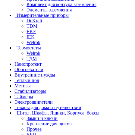
Комплект для контура заземления
Элементы заземления
Измерительные приборы
DeKraft
TDM
EKF
IEK
Welrok
Термостаты
Welrok
ТДМ
Нанопротект
Обогреватели
Внутренние нужды
Теплый пол
Метизы
Стабилизаторы
Таймеры
Электродвигатели
Товары для дома и путешествий
Щиты, Шкафы, Ящики, Корпуса, боксы
Замки и ключи
Крепление для щитов
Прочее
ЯРП