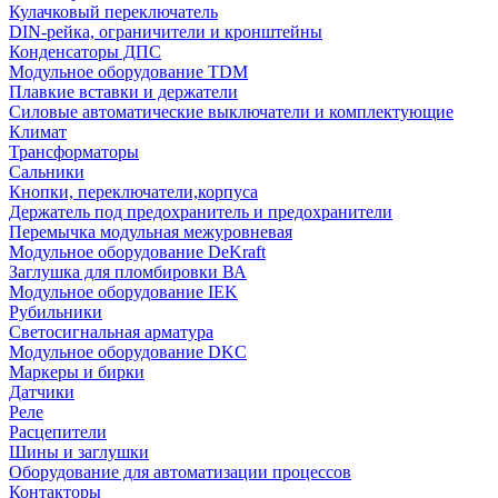
Кулачковый переключатель
DIN-рейка, ограничители и кронштейны
Конденсаторы ДПС
Модульное оборудование TDM
Плавкие вставки и держатели
Силовые автоматические выключатели и комплектующие
Климат
Трансформаторы
Сальники
Кнопки, переключатели,корпуса
Держатель под предохранитель и предохранители
Перемычка модульная межуровневая
Модульное оборудование DeKraft
Заглушка для пломбировки ВА
Модульное оборудование IEK
Рубильники
Светосигнальная арматура
Модульное оборудование DKC
Маркеры и бирки
Датчики
Реле
Расцепители
Шины и заглушки
Оборудование для автоматизации процессов
Контакторы