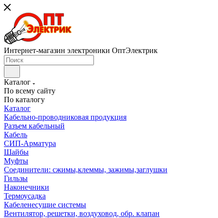
Интернет-магазин электроники ОптЭлектрик
Каталог
По всему сайту
По каталогу
Каталог
Кабельно-проводниковая продукция
Разъем кабельный
Кабель
СИП-Арматура
Шайбы
Муфты
Соединители: сжимы,клеммы, зажимы,заглушки
Гильзы
Наконечники
Термоусадка
Кабеленесущие системы
Вентилятор, решетки, воздуховод, обр. клапан