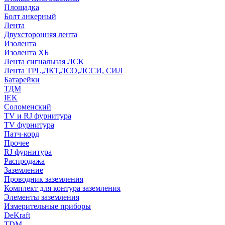
Площадка
Болт анкерный
Лента
Двухсторонняя лента
Изолента
Изолента ХБ
Лента сигнальная ЛСК
Лента TPL,ЛКТ,ЛСО,ЛССИ, СИЛ
Батарейки
ТДМ
IEK
Соломенский
TV и RJ фурнитура
TV фурнитура
Патч-корд
Прочее
RJ фурнитура
Распродажа
Заземление
Проводник заземления
Комплект для контура заземления
Элементы заземления
Измерительные приборы
DeKraft
TDM