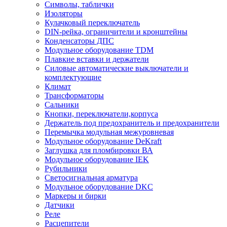
Символы, таблички
Изоляторы
Кулачковый переключатель
DIN-рейка, ограничители и кронштейны
Конденсаторы ДПС
Модульное оборудование TDM
Плавкие вставки и держатели
Силовые автоматические выключатели и
комплектующие
Климат
Трансформаторы
Сальники
Кнопки, переключатели,корпуса
Держатель под предохранитель и предохранители
Перемычка модульная межуровневая
Модульное оборудование DeKraft
Заглушка для пломбировки ВА
Модульное оборудование IEK
Рубильники
Светосигнальная арматура
Модульное оборудование DKC
Маркеры и бирки
Датчики
Реле
Расцепители