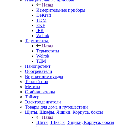
Назад
Измерительные приборы
DeKraft
TDM
EKF
IEK
Welrok
Термостаты
Назад
Термостаты
Welrok
ТДМ
Нанопротект
Обогреватели
Внутренние нужды
Теплый пол
Метизы
Стабилизаторы
Таймеры
Электродвигатели
Товары для дома и путешествий
Щиты, Шкафы, Ящики, Корпуса, боксы
Назад
Щиты, Шкафы, Ящики, Корпуса, боксы