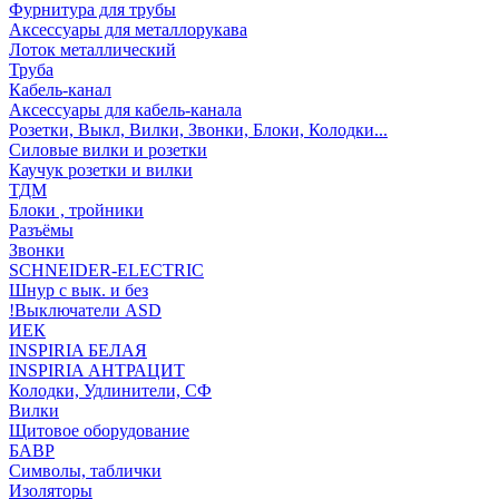
Фурнитура для трубы
Аксессуары для металлорукава
Лоток металлический
Труба
Кабель-канал
Аксессуары для кабель-канала
Розетки, Выкл, Вилки, Звонки, Блоки, Колодки...
Силовые вилки и розетки
Каучук розетки и вилки
ТДМ
Блоки , тройники
Разъёмы
Звонки
SCHNEIDER-ELECTRIC
Шнур с вык. и без
!Выключатели ASD
ИЕК
INSPIRIA БЕЛАЯ
INSPIRIA АНТРАЦИТ
Колодки, Удлинители, СФ
Вилки
Щитовое оборудование
БАВР
Символы, таблички
Изоляторы