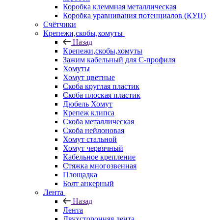
Коробка клеммная металлическая
Коробка уравнивания потенциалов (КУП)
Счётчики
Крепежи,скобы,хомуты
Назад
Крепежи,скобы,хомуты
Зажим кабельный для С-профиля
Хомуты
Хомут цветные
Скоба круглая пластик
Скоба плоская пластик
Дюбель Хомут
Крепеж клипса
Скоба металлическая
Скоба нейлоновая
Хомут стальной
Хомут червячный
Кабельное крепление
Стяжка многозвенная
Площадка
Болт анкерный
Лента
Назад
Лента
Двухсторонняя лента