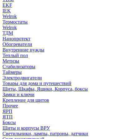
EKF
IEK
Welrok
Термостаты
Welrok
ТДМ
Нанопротект
Обогреватели
Внутренние нужды
Теплый пол
Метизы
Стабилизаторы
Таймеры
Электродвигатели
Товары для дома и путешествий
Щиты, Шкафы, Ящики, Корпуса, боксы
Замки и ключи
Крепление для щитов
Прочее
ЯРП
ЯТП
Боксы
Щиты и корпусы ВРУ
Светильники, лампы, патроны, датчики