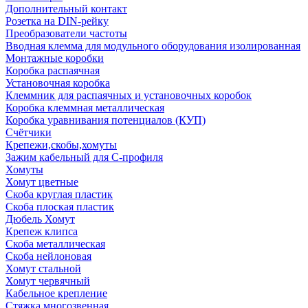
Дополнительный контакт
Розетка на DIN-рейку
Преобразователи частоты
Вводная клемма для модульного оборудования изолированная
Монтажные коробки
Коробка распаячная
Установочная коробка
Клеммник для распаячных и установочных коробок
Коробка клеммная металлическая
Коробка уравнивания потенциалов (КУП)
Счётчики
Крепежи,скобы,хомуты
Зажим кабельный для С-профиля
Хомуты
Хомут цветные
Скоба круглая пластик
Скоба плоская пластик
Дюбель Хомут
Крепеж клипса
Скоба металлическая
Скоба нейлоновая
Хомут стальной
Хомут червячный
Кабельное крепление
Стяжка многозвенная