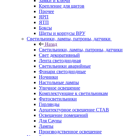
Замки и ключи
Крепление для щитов
Прочее
ЯРП
ЯТП
Боксы
Щиты и корпусы ВРУ
Светильники, лампы, патроны, датчики
Назад
Светильники, лампы, патроны, датчики
Свет декоративный
Лента светодиодная
Светильники аварийные
Фонари светодиодные
Ночники
Настольные лампы
Уличное освещение
Комплектующие к светильникам
Фитосветильники
Гирлянды
Архитектурное освещение СТАВ
Освещение помещений
Для Сауны
Лампы
Производственное освешение