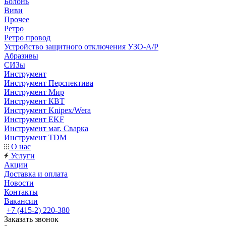
Болонь
Виви
Прочее
Ретро
Ретро провод
Устройство защитного отключения УЗО-А/Р
Абразивы
СИЗы
Инструмент
Инструмент Перспектива
Инструмент Мир
Инструмент КВТ
Инструмент Knipex/Wera
Инструмент EKF
Инструмент маг. Сварка
Инструмент TDM
О нас
Услуги
Акции
Доставка и оплата
Новости
Контакты
Вакансии
+7 (415-2) 220-380
Заказать звонок