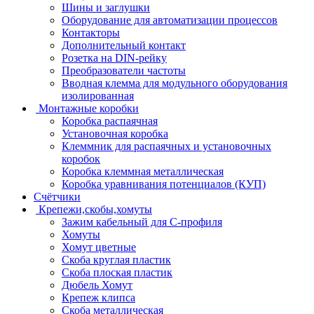
Шины и заглушки
Оборудование для автоматизации процессов
Контакторы
Дополнительный контакт
Розетка на DIN-рейку
Преобразователи частоты
Вводная клемма для модульного оборудования
изолированная
Монтажные коробки
Коробка распаячная
Установочная коробка
Клеммник для распаячных и установочных
коробок
Коробка клеммная металлическая
Коробка уравнивания потенциалов (КУП)
Счётчики
Крепежи,скобы,хомуты
Зажим кабельный для С-профиля
Хомуты
Хомут цветные
Скоба круглая пластик
Скоба плоская пластик
Дюбель Хомут
Крепеж клипса
Скоба металлическая