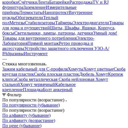
коробки
Счётчики
Лента
Батарейки
Распродажа
TV и RJ
фурнитура
Заземление
Измерительные
приборы
Термостаты
Нанопротект
Внутренние
нужды
Обогреватели
Теплый
пол
Метизы
Стабилизаторы
Таймеры
Электродвигатели
Товары
для дома и путешествий
Щиты, Шкафы, Ящики, Корпуса,
боксы
Светильники, лампы, патроны, датчики
Умный дом
!
Товары для внутреннего потребления
Электро-
Лаборатория
Прямой монтаж
Ретро проводка и
аксессуары
Устройство защитного отключения УЗО-А/
Р
Абразивы
Инструмент
—
Стяжка многозвенная
Зажим кабельный для С-профиля
Хомуты
Хомут цветные
Скоба
круглая пластик
Скоба плоская пластик
Дюбель Хомут
Крепеж
клипса
Скоба металлическая
Скоба нейлоновая
Хомут
стальной
Хомут червячный
Кабельное
крепление
Площадка
Болт анкерный
Фильтр
По популярности (возрастание)
По популярности (убывание)
По популярности (возрастание)
По алфавиту (убывание)
По алфавиту (возрастание)
По цене (убывание)