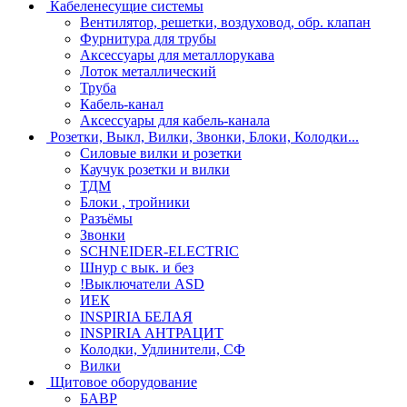
Кабеленесущие системы
Вентилятор, решетки, воздуховод, обр. клапан
Фурнитура для трубы
Аксессуары для металлорукава
Лоток металлический
Труба
Кабель-канал
Аксессуары для кабель-канала
Розетки, Выкл, Вилки, Звонки, Блоки, Колодки...
Силовые вилки и розетки
Каучук розетки и вилки
ТДМ
Блоки , тройники
Разъёмы
Звонки
SCHNEIDER-ELECTRIC
Шнур с вык. и без
!Выключатели ASD
ИЕК
INSPIRIA БЕЛАЯ
INSPIRIA АНТРАЦИТ
Колодки, Удлинители, СФ
Вилки
Щитовое оборудование
БАВР