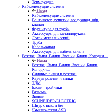
Термоусадка
Кабеленесущие системы
Назад
Кабеленесущие системы
Вентилятор, решетки, воздуховод, обр.
клапан
Фурнитура для трубы
Аксессуары для металлорукава
Лоток металлический
Труба
Кабель-канал
Аксессуары для кабель-канала
Розетки, Выкл, Вилки, Звонки, Блоки, Колодки...
Назад
Розетки, Выкл, Вилки, Звонки, Блоки,
Колодки...
Силовые вилки и розетки
Каучук розетки и вилки
ТДМ
Блоки , тройники
Разъёмы
Звонки
SCHNEIDER-ELECTRIC
Шнур с вык. и без
!Выключатели ASD