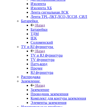
Изолента
Изолента ХБ
Лента сигнальная ЛСК
Лента TPL,ЛКТ,ЛСО,ЛССИ, СИЛ
Батарейки
Назад
Батарейки
ТДМ
IEK
Соломенский
TV и RJ фурнитура
Назад
TV и RJ фурнитура
TV фурнитура
Патч-корд
Прочее
RJ фурнитура
Распродажа
Заземление
Назад
Заземление
Проводник заземления
Комплект для контура заземления
Элементы заземления
Измерительные приборы