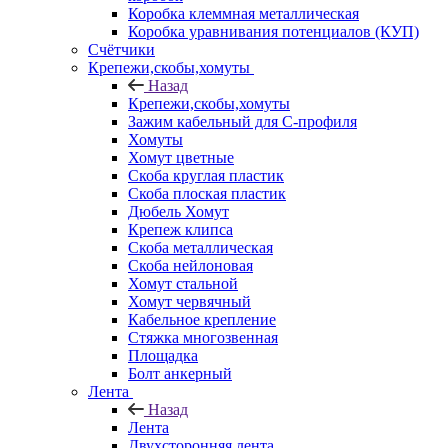
Коробка клеммная металлическая
Коробка уравнивания потенциалов (КУП)
Счётчики
Крепежи,скобы,хомуты
Назад
Крепежи,скобы,хомуты
Зажим кабельный для С-профиля
Хомуты
Хомут цветные
Скоба круглая пластик
Скоба плоская пластик
Дюбель Хомут
Крепеж клипса
Скоба металлическая
Скоба нейлоновая
Хомут стальной
Хомут червячный
Кабельное крепление
Стяжка многозвенная
Площадка
Болт анкерный
Лента
Назад
Лента
Двухсторонняя лента