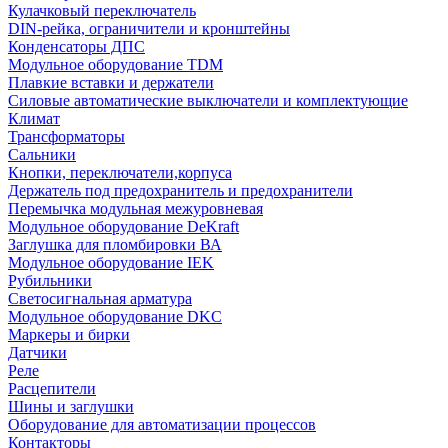
Кулачковый переключатель
DIN-рейка, ограничители и кронштейны
Конденсаторы ДПС
Модульное оборудование TDM
Плавкие вставки и держатели
Силовые автоматические выключатели и комплектующие
Климат
Трансформаторы
Сальники
Кнопки, переключатели,корпуса
Держатель под предохранитель и предохранители
Перемычка модульная межуровневая
Модульное оборудование DeKraft
Заглушка для пломбировки ВА
Модульное оборудование IEK
Рубильники
Светосигнальная арматура
Модульное оборудование DKC
Маркеры и бирки
Датчики
Реле
Расцепители
Шины и заглушки
Оборудование для автоматизации процессов
Контакторы