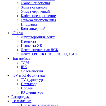
Скоба нейлоновая
Хомут стальной
Хомут червячный
Кабельное крепление
Стяжка многозвенная
Площадка
Болт анкерный
Лента
Двухсторонняя лента
Изолента
Изолента ХБ
Лента сигнальная ЛСК
Лента TPL,ЛКТ,ЛСО,ЛССИ, СИЛ
Батарейки
ТДМ
IEK
Соломенский
TV и RJ фурнитура
TV фурнитура
Патч-корд
Прочее
RJ фурнитура
Распродажа
Заземление
Проводник заземления