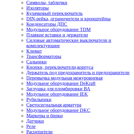
Символы, таблички
Изоляторы
Кулачковый переключатель
DIN-рейка, ограничители и кронштейны
Конденсаторы ДПС
Модульное оборудование TDM
Плавкие вставки и держатели
Силовые автоматические выключатели и
комплектующие
Климат
Трансформаторы
Сальники
Кнопки, переключатели,корпуса
Держатель под предохранитель и предохранители
Перемычка модульная межуровневая
Модульное оборудование DeKraft
Заглушка для пломбировки ВА
Модульное оборудование IEK
Рубильники
Светосигнальная арматура
Модульное оборудование DKC
Маркеры и бирки
Датчики
Реле
Расцепители