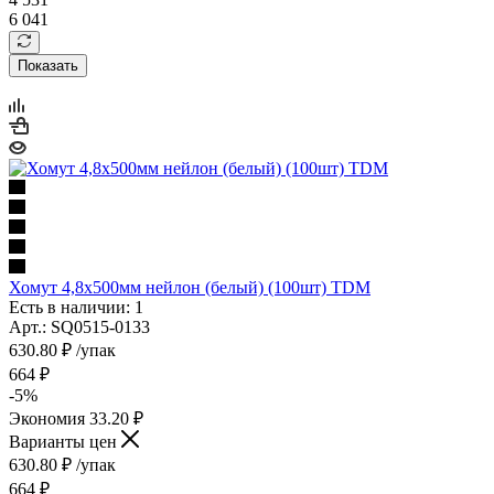
6 041
Показать
Хомут 4,8х500мм нейлон (белый) (100шт) TDM
Есть в наличии: 1
Арт.: SQ0515-0133
630.80
₽
/упак
664
₽
-
5
%
Экономия
33.20
₽
Варианты цен
630.80
₽
/упак
664
₽