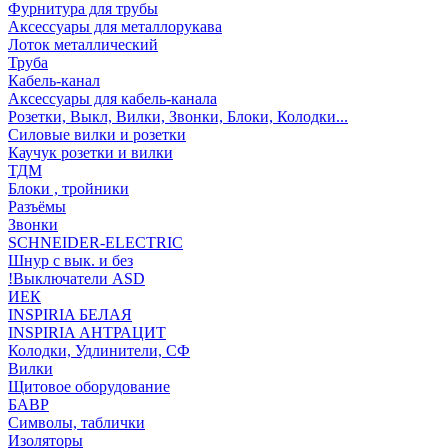
Фурнитура для трубы
Аксессуары для металлорукава
Лоток металлический
Труба
Кабель-канал
Аксессуары для кабель-канала
Розетки, Выкл, Вилки, Звонки, Блоки, Колодки...
Силовые вилки и розетки
Каучук розетки и вилки
ТДМ
Блоки , тройники
Разъёмы
Звонки
SCHNEIDER-ELECTRIC
Шнур с вык. и без
!Выключатели ASD
ИЕК
INSPIRIA БЕЛАЯ
INSPIRIA АНТРАЦИТ
Колодки, Удлинители, СФ
Вилки
Щитовое оборудование
БАВР
Символы, таблички
Изоляторы