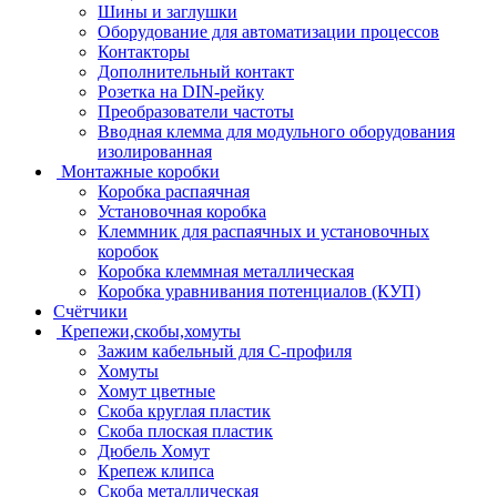
Шины и заглушки
Оборудование для автоматизации процессов
Контакторы
Дополнительный контакт
Розетка на DIN-рейку
Преобразователи частоты
Вводная клемма для модульного оборудования
изолированная
Монтажные коробки
Коробка распаячная
Установочная коробка
Клеммник для распаячных и установочных
коробок
Коробка клеммная металлическая
Коробка уравнивания потенциалов (КУП)
Счётчики
Крепежи,скобы,хомуты
Зажим кабельный для С-профиля
Хомуты
Хомут цветные
Скоба круглая пластик
Скоба плоская пластик
Дюбель Хомут
Крепеж клипса
Скоба металлическая