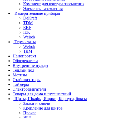
Комплект для контура заземления
Элементы заземления
Измерительные приборы
DeKraft
TDM
EKF
IEK
Welrok
Термостаты
Welrok
ТДМ
Нанопротект
Обогреватели
Внутренние нужды
Теплый пол
Метизы
Стабилизаторы
Таймеры
Электродвигатели
Товары для дома и путешествий
Щиты, Шкафы, Ящики, Корпуса, боксы
Замки и ключи
Крепление для щитов
Прочее
ЯРП