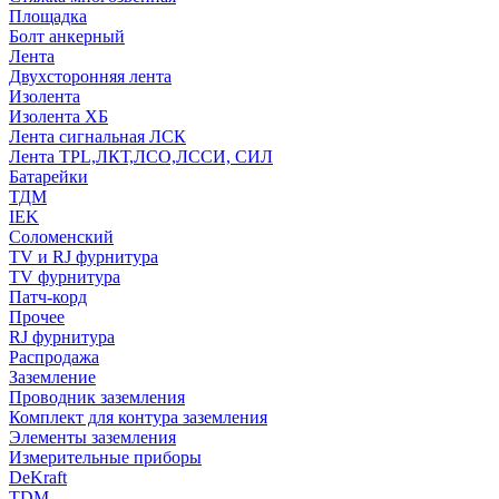
Площадка
Болт анкерный
Лента
Двухсторонняя лента
Изолента
Изолента ХБ
Лента сигнальная ЛСК
Лента TPL,ЛКТ,ЛСО,ЛССИ, СИЛ
Батарейки
ТДМ
IEK
Соломенский
TV и RJ фурнитура
TV фурнитура
Патч-корд
Прочее
RJ фурнитура
Распродажа
Заземление
Проводник заземления
Комплект для контура заземления
Элементы заземления
Измерительные приборы
DeKraft
TDM