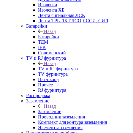
Изолента
Изолента ХБ
Лента сигнальная ЛСК
Лента TPL,ЛКТ,ЛСО,ЛССИ, СИЛ
Батарейки
Назад
Батарейки
ТДМ
IEK
Соломенский
TV и RJ фурнитура
Назад
TV и RJ фурнитура
TV фурнитура
Патч-корд
Прочее
RJ фурнитура
Распродажа
Заземление
Назад
Заземление
Проводник заземления
Комплект для контура заземления
Элементы заземления
Измерительные приборы