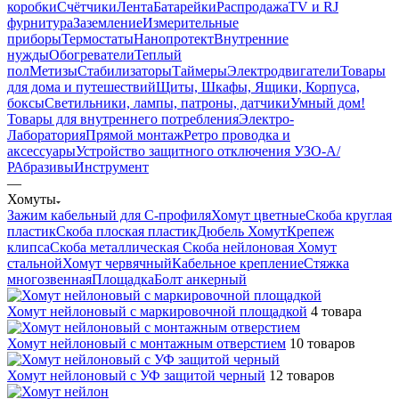
коробки
Счётчики
Лента
Батарейки
Распродажа
TV и RJ
фурнитура
Заземление
Измерительные
приборы
Термостаты
Нанопротект
Внутренние
нужды
Обогреватели
Теплый
пол
Метизы
Стабилизаторы
Таймеры
Электродвигатели
Товары
для дома и путешествий
Щиты, Шкафы, Ящики, Корпуса,
боксы
Светильники, лампы, патроны, датчики
Умный дом
!
Товары для внутреннего потребления
Электро-
Лаборатория
Прямой монтаж
Ретро проводка и
аксессуары
Устройство защитного отключения УЗО-А/
Р
Абразивы
Инструмент
—
Хомуты
Зажим кабельный для С-профиля
Хомут цветные
Скоба круглая
пластик
Скоба плоская пластик
Дюбель Хомут
Крепеж
клипса
Скоба металлическая
Скоба нейлоновая
Хомут
стальной
Хомут червячный
Кабельное крепление
Стяжка
многозвенная
Площадка
Болт анкерный
Хомут нейлоновый с маркировочной площадкой
4 товара
Хомут нейлоновый с монтажным отверстием
10 товаров
Хомут нейлоновый с УФ защитой черный
12 товаров