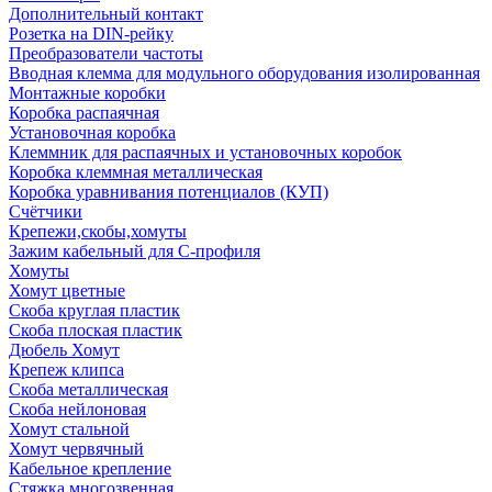
Дополнительный контакт
Розетка на DIN-рейку
Преобразователи частоты
Вводная клемма для модульного оборудования изолированная
Монтажные коробки
Коробка распаячная
Установочная коробка
Клеммник для распаячных и установочных коробок
Коробка клеммная металлическая
Коробка уравнивания потенциалов (КУП)
Счётчики
Крепежи,скобы,хомуты
Зажим кабельный для С-профиля
Хомуты
Хомут цветные
Скоба круглая пластик
Скоба плоская пластик
Дюбель Хомут
Крепеж клипса
Скоба металлическая
Скоба нейлоновая
Хомут стальной
Хомут червячный
Кабельное крепление
Стяжка многозвенная