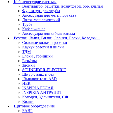
Кабеленесущие системы
Вентилятор, решетки, воздуховод, обр. клапан
Фурнитура для трубы
Аксессуары для металлорукава
Лоток металлический
Труба
Кабель-канал
Аксессуары для кабель-канала
Розетки, Выкл, Вилки, Звонки, Блоки, Колодки...
Силовые вилки и розетки
Каучук розетки и вилки
ТДМ
Блоки , тройники
Разъёмы
Звонки
SCHNEIDER-ELECTRIC
Шнур с вык. и без
!Выключатели ASD
ИЕК
INSPIRIA БЕЛАЯ
INSPIRIA АНТРАЦИТ
Колодки, Удлинители, СФ
Вилки
Щитовое оборудование
БАВР