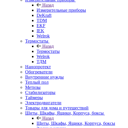
Назад
Измерительные приборы
DeKraft
TDM
EKF
IEK
Welrok
Термостаты
Назад
Термостаты
Welrok
ТДМ
Нанопротект
Обогреватели
Внутренние нужды
Теплый пол
Метизы
Стабилизаторы
Таймеры
Электродвигатели
Товары для дома и путешествий
Щиты, Шкафы, Ящики, Корпуса, боксы
Назад
Щиты, Шкафы, Ящики, Корпуса, боксы