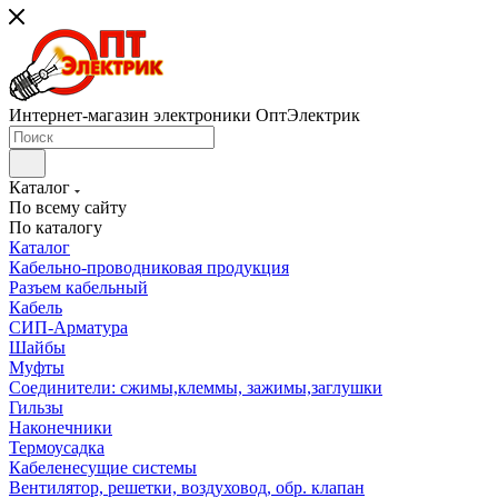
Интернет-магазин электроники ОптЭлектрик
Каталог
По всему сайту
По каталогу
Каталог
Кабельно-проводниковая продукция
Разъем кабельный
Кабель
СИП-Арматура
Шайбы
Муфты
Соединители: сжимы,клеммы, зажимы,заглушки
Гильзы
Наконечники
Термоусадка
Кабеленесущие системы
Вентилятор, решетки, воздуховод, обр. клапан