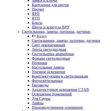
Замки и ключи
Крепление для щитов
Прочее
ЯРП
ЯТП
Боксы
Щиты и корпусы ВРУ
Светильники, лампы, патроны, датчики
Назад
Светильники, лампы, патроны, датчики
Свет декоративный
Лента светодиодная
Светильники аварийные
Фонари светодиодные
Ночники
Настольные лампы
Уличное освещение
Комплектующие к светильникам
Фитосветильники
Гирлянды
Архитектурное освещение СТАВ
Освещение помещений
Для Сауны
Лампы
Производственное освешение