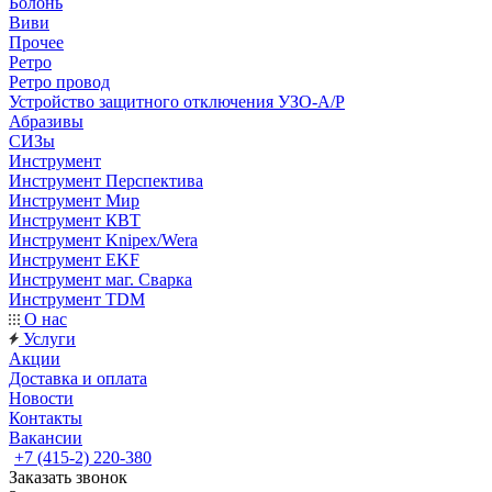
Болонь
Виви
Прочее
Ретро
Ретро провод
Устройство защитного отключения УЗО-А/Р
Абразивы
СИЗы
Инструмент
Инструмент Перспектива
Инструмент Мир
Инструмент КВТ
Инструмент Knipex/Wera
Инструмент EKF
Инструмент маг. Сварка
Инструмент TDM
О нас
Услуги
Акции
Доставка и оплата
Новости
Контакты
Вакансии
+7 (415-2) 220-380
Заказать звонок