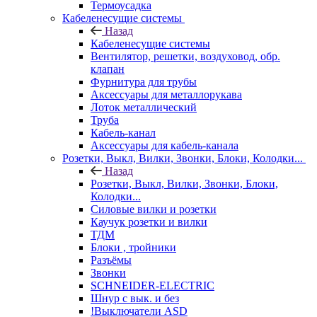
Термоусадка
Кабеленесущие системы
Назад
Кабеленесущие системы
Вентилятор, решетки, воздуховод, обр.
клапан
Фурнитура для трубы
Аксессуары для металлорукава
Лоток металлический
Труба
Кабель-канал
Аксессуары для кабель-канала
Розетки, Выкл, Вилки, Звонки, Блоки, Колодки...
Назад
Розетки, Выкл, Вилки, Звонки, Блоки,
Колодки...
Силовые вилки и розетки
Каучук розетки и вилки
ТДМ
Блоки , тройники
Разъёмы
Звонки
SCHNEIDER-ELECTRIC
Шнур с вык. и без
!Выключатели ASD