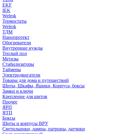
EKF
IEK
Welrok
Термостаты
Welrok
ТДМ
Нанопротект
Обогреватели
Внутренние нужды
Теплый пол
Метизы
Стабилизаторы
Таймеры
Электродвигатели
Товары для дома и путешествий
Щиты, Шкафы, Ящики, Корпуса, боксы
Замки и ключи
Крепление для щитов
Прочее
ЯРП
ЯТП
Боксы
Щиты и корпусы ВРУ
Светильники, лампы, патроны, датчики