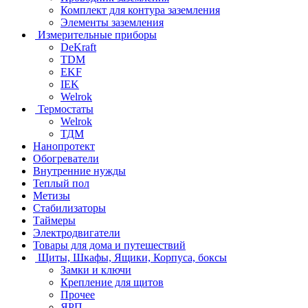
Комплект для контура заземления
Элементы заземления
Измерительные приборы
DeKraft
TDM
EKF
IEK
Welrok
Термостаты
Welrok
ТДМ
Нанопротект
Обогреватели
Внутренние нужды
Теплый пол
Метизы
Стабилизаторы
Таймеры
Электродвигатели
Товары для дома и путешествий
Щиты, Шкафы, Ящики, Корпуса, боксы
Замки и ключи
Крепление для щитов
Прочее
ЯРП