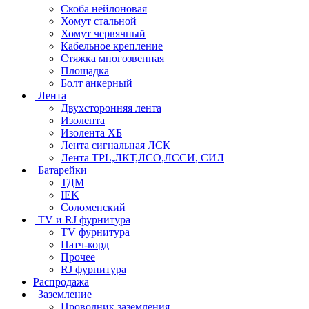
Скоба нейлоновая
Хомут стальной
Хомут червячный
Кабельное крепление
Стяжка многозвенная
Площадка
Болт анкерный
Лента
Двухсторонняя лента
Изолента
Изолента ХБ
Лента сигнальная ЛСК
Лента TPL,ЛКТ,ЛСО,ЛССИ, СИЛ
Батарейки
ТДМ
IEK
Соломенский
TV и RJ фурнитура
TV фурнитура
Патч-корд
Прочее
RJ фурнитура
Распродажа
Заземление
Проводник заземления