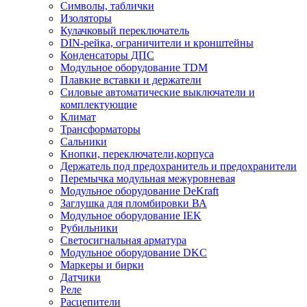
Символы, таблички
Изоляторы
Кулачковый переключатель
DIN-рейка, ограничители и кронштейны
Конденсаторы ДПС
Модульное оборудование TDM
Плавкие вставки и держатели
Силовые автоматические выключатели и
комплектующие
Климат
Трансформаторы
Сальники
Кнопки, переключатели,корпуса
Держатель под предохранитель и предохранители
Перемычка модульная межуровневая
Модульное оборудование DeKraft
Заглушка для пломбировки ВА
Модульное оборудование IEK
Рубильники
Светосигнальная арматура
Модульное оборудование DKC
Маркеры и бирки
Датчики
Реле
Расцепители