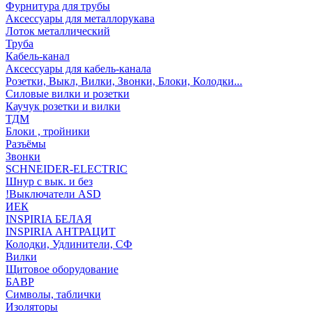
Фурнитура для трубы
Аксессуары для металлорукава
Лоток металлический
Труба
Кабель-канал
Аксессуары для кабель-канала
Розетки, Выкл, Вилки, Звонки, Блоки, Колодки...
Силовые вилки и розетки
Каучук розетки и вилки
ТДМ
Блоки , тройники
Разъёмы
Звонки
SCHNEIDER-ELECTRIC
Шнур с вык. и без
!Выключатели ASD
ИЕК
INSPIRIA БЕЛАЯ
INSPIRIA АНТРАЦИТ
Колодки, Удлинители, СФ
Вилки
Щитовое оборудование
БАВР
Символы, таблички
Изоляторы