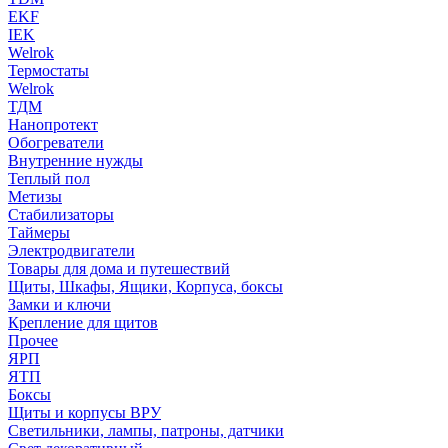
EKF
IEK
Welrok
Термостаты
Welrok
ТДМ
Нанопротект
Обогреватели
Внутренние нужды
Теплый пол
Метизы
Стабилизаторы
Таймеры
Электродвигатели
Товары для дома и путешествий
Щиты, Шкафы, Ящики, Корпуса, боксы
Замки и ключи
Крепление для щитов
Прочее
ЯРП
ЯТП
Боксы
Щиты и корпусы ВРУ
Светильники, лампы, патроны, датчики