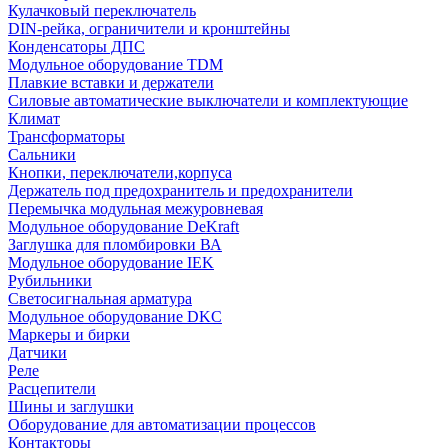
Кулачковый переключатель
DIN-рейка, ограничители и кронштейны
Конденсаторы ДПС
Модульное оборудование TDM
Плавкие вставки и держатели
Силовые автоматические выключатели и комплектующие
Климат
Трансформаторы
Сальники
Кнопки, переключатели,корпуса
Держатель под предохранитель и предохранители
Перемычка модульная межуровневая
Модульное оборудование DeKraft
Заглушка для пломбировки ВА
Модульное оборудование IEK
Рубильники
Светосигнальная арматура
Модульное оборудование DKC
Маркеры и бирки
Датчики
Реле
Расцепители
Шины и заглушки
Оборудование для автоматизации процессов
Контакторы