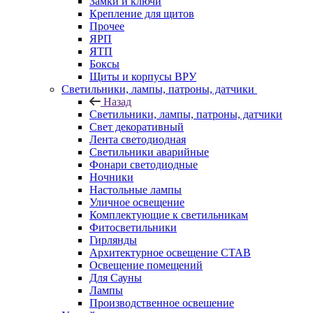
Замки и ключи
Крепление для щитов
Прочее
ЯРП
ЯТП
Боксы
Щиты и корпусы ВРУ
Светильники, лампы, патроны, датчики
Назад
Светильники, лампы, патроны, датчики
Свет декоративный
Лента светодиодная
Светильники аварийные
Фонари светодиодные
Ночники
Настольные лампы
Уличное освещение
Комплектующие к светильникам
Фитосветильники
Гирлянды
Архитектурное освещение СТАВ
Освещение помещений
Для Сауны
Лампы
Производственное освешение