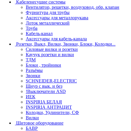
Кабеленесущие системы
Вентилятор, решетки, воздуховод, обр. клапан
Фурнитура для трубы
Аксессуары для металлорукава
Лоток металлический
Труба
Кабель-канал
Аксессуары для кабель-канала
Розетки, Выкл, Вилки, Звонки, Блоки, Колодки...
Силовые вилки и розетки
Каучук розетки и вилки
ТДМ
Блоки , тройники
Разъёмы
Звонки
SCHNEIDER-ELECTRIC
Шнур с вык. и без
!Выключатели ASD
ИЕК
INSPIRIA БЕЛАЯ
INSPIRIA АНТРАЦИТ
Колодки, Удлинители, СФ
Вилки
Щитовое оборудование
БАВР