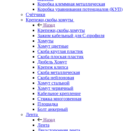
Коробка клеммная металлическая
Коробка уравнивания потенциалов (КУП)
Счётчики
Крепежи,скобы,хомуты
Назад
Крепежи,скобы,хомуты
Зажим кабельный для С-профиля
Хомуты
Хомут цветные
Скоба круглая пластик
Скоба плоская пластик
Дюбель Хомут
Крепеж клипса
Скоба металлическая
Скоба нейлоновая
Хомут стальной
Хомут червячный
Кабельное крепление
Стяжка многозвенная
Площадка
Болт анкерный
Лента
Назад
Лента
Двухсторонняя лента