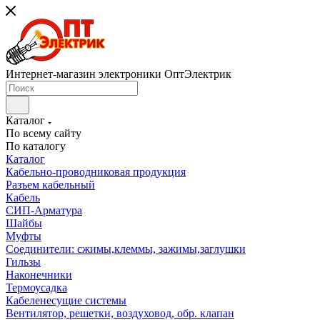
Интернет-магазин электроники ОптЭлектрик
Каталог
По всему сайту
По каталогу
Каталог
Кабельно-проводниковая продукция
Разъем кабельный
Кабель
СИП-Арматура
Шайбы
Муфты
Соединители: сжимы,клеммы, зажимы,заглушки
Гильзы
Наконечники
Термоусадка
Кабеленесущие системы
Вентилятор, решетки, воздуховод, обр. клапан