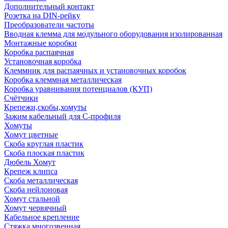
Дополнительный контакт
Розетка на DIN-рейку
Преобразователи частоты
Вводная клемма для модульного оборудования изолированная
Монтажные коробки
Коробка распаячная
Установочная коробка
Клеммник для распаячных и установочных коробок
Коробка клеммная металлическая
Коробка уравнивания потенциалов (КУП)
Счётчики
Крепежи,скобы,хомуты
Зажим кабельный для С-профиля
Хомуты
Хомут цветные
Скоба круглая пластик
Скоба плоская пластик
Дюбель Хомут
Крепеж клипса
Скоба металлическая
Скоба нейлоновая
Хомут стальной
Хомут червячный
Кабельное крепление
Стяжка многозвенная