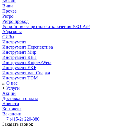
Болонь
Виви
Прочее
Ретро
Ретро провод
Устройство защитного отключения УЗО-А/Р
Абразивы
СИЗы
Инструмент
Инструмент Перспектива
Инструмент Мир
Инструмент КВТ
Инструмент Knipex/Wera
Инструмент EKF
Инструмент маг. Сварка
Инструмент TDM
О нас
Услуги
Акции
Доставка и оплата
Новости
Контакты
Вакансии
+7 (415-2) 220-380
Заказать звонок