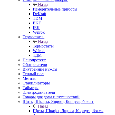
Назад
Измерительные приборы
DeKraft
TDM
EKF
IEK
Welrok
Термостаты
Назад
Термостаты
Welrok
ТДМ
Нанопротект
Обогреватели
Внутренние нужды
Теплый пол
Метизы
Стабилизаторы
Таймеры
Электродвигатели
Товары для дома и путешествий
Щиты, Шкафы, Ящики, Корпуса, боксы
Назад
Щиты, Шкафы, Ящики, Корпуса, боксы