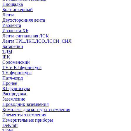
Площадка
Болт анкерный
Лента
Двухсторонняя лента
Изолента
Изолента ХБ
Лента сигнальная ЛСК
Лента TPL,ЛКТ,ЛСО,ЛССИ, СИЛ
Батарейки
ТДМ
IEK
Соломенский
TV и RJ фурнитура
TV фурнитура
Патч-корд
Прочее
RJ фурнитура
Распродажа
Заземление
Проводник заземления
Комплект для контура заземления
Элементы заземления
Измерительные приборы
DeKraft
TDM