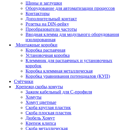
Шины и заглушки
Оборудование для автоматизации процессов
Контакторы
Дополнительный контакт
Розетка на DIN-рейку
Преобразователи частоты
Вводная клемма для модульного оборудования
изолированная
Монтажные коробки
Коробка распаячная
Установочная коробка
Клеммник для распаячных и установочных
коробок
Коробка клеммная металлическая
Коробка уравнивания потенциалов (КУП)
Счётчики
Крепежи,скобы,хомуты
Зажим кабельный для С-профиля
Хомуты
Хомут цветные
Скоба круглая пластик
Скоба плоская пластик
Дюбель Хомут
Крепеж клипса
Скоба металлическая