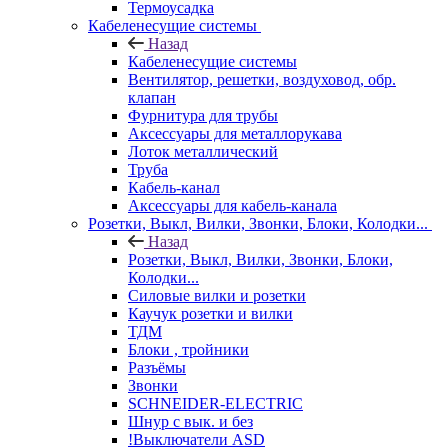
Термоусадка
Кабеленесущие системы
Назад
Кабеленесущие системы
Вентилятор, решетки, воздуховод, обр.
клапан
Фурнитура для трубы
Аксессуары для металлорукава
Лоток металлический
Труба
Кабель-канал
Аксессуары для кабель-канала
Розетки, Выкл, Вилки, Звонки, Блоки, Колодки...
Назад
Розетки, Выкл, Вилки, Звонки, Блоки,
Колодки...
Силовые вилки и розетки
Каучук розетки и вилки
ТДМ
Блоки , тройники
Разъёмы
Звонки
SCHNEIDER-ELECTRIC
Шнур с вык. и без
!Выключатели ASD