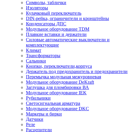
Символы, таблички
Изоляторы
Кулачковый переключатель
DIN-рейка, ограничители и кронштейны
Конденсаторы ДПС
Модульное оборудование TDM
Плавкие вставки и держатели
Силовые автоматические выключатели и
комплектующие
Климат
Трансформаторы
Сальники
Кнопки, переключатели,корпуса
Держатель под предохранитель и предохранители
Перемычка модульная межуровневая
Модульное оборудование DeKraft
Заглушка для пломбировки ВА
Модульное оборудование IEK
Рубильники
Светосигнальная арматура
Модульное оборудование DKC
Маркеры и бирки
Датчики
Реле
Расцепители