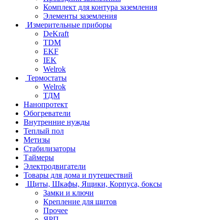
Комплект для контура заземления
Элементы заземления
Измерительные приборы
DeKraft
TDM
EKF
IEK
Welrok
Термостаты
Welrok
ТДМ
Нанопротект
Обогреватели
Внутренние нужды
Теплый пол
Метизы
Стабилизаторы
Таймеры
Электродвигатели
Товары для дома и путешествий
Щиты, Шкафы, Ящики, Корпуса, боксы
Замки и ключи
Крепление для щитов
Прочее
ЯРП