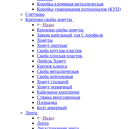
Коробка клеммная металлическая
Коробка уравнивания потенциалов (КУП)
Счётчики
Крепежи,скобы,хомуты
Назад
Крепежи,скобы,хомуты
Зажим кабельный для С-профиля
Хомуты
Хомут цветные
Скоба круглая пластик
Скоба плоская пластик
Дюбель Хомут
Крепеж клипса
Скоба металлическая
Скоба нейлоновая
Хомут стальной
Хомут червячный
Кабельное крепление
Стяжка многозвенная
Площадка
Болт анкерный
Лента
Назад
Лента
Двухсторонняя лента