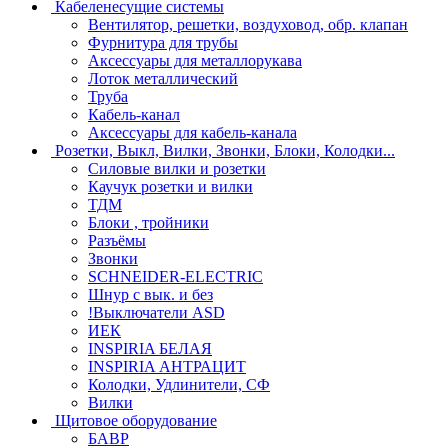
Кабеленесущие системы
Вентилятор, решетки, воздуховод, обр. клапан
Фурнитура для трубы
Аксессуары для металлорукава
Лоток металлический
Труба
Кабель-канал
Аксессуары для кабель-канала
Розетки, Выкл, Вилки, Звонки, Блоки, Колодки...
Силовые вилки и розетки
Каучук розетки и вилки
ТДМ
Блоки , тройники
Разъёмы
Звонки
SCHNEIDER-ELECTRIC
Шнур с вык. и без
!Выключатели ASD
ИЕК
INSPIRIA БЕЛАЯ
INSPIRIA АНТРАЦИТ
Колодки, Удлинители, СФ
Вилки
Щитовое оборудование
БАВР