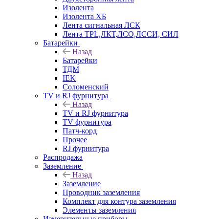
Изолента
Изолента ХБ
Лента сигнальная ЛСК
Лента TPL,ЛКТ,ЛСО,ЛССИ, СИЛ
Батарейки
Назад
Батарейки
ТДМ
IEK
Соломенский
TV и RJ фурнитура
Назад
TV и RJ фурнитура
TV фурнитура
Патч-корд
Прочее
RJ фурнитура
Распродажа
Заземление
Назад
Заземление
Проводник заземления
Комплект для контура заземления
Элементы заземления
Измерительные приборы