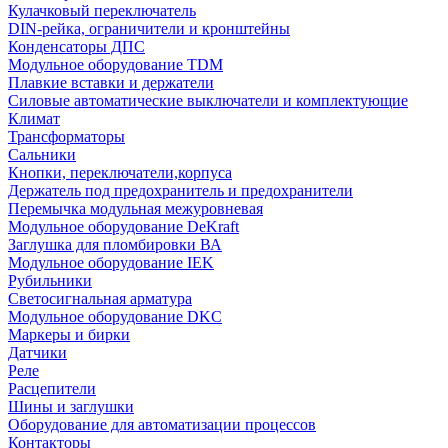
Кулачковый переключатель
DIN-рейка, ограничители и кронштейны
Конденсаторы ДПС
Модульное оборудование TDM
Плавкие вставки и держатели
Силовые автоматические выключатели и комплектующие
Климат
Трансформаторы
Сальники
Кнопки, переключатели,корпуса
Держатель под предохранитель и предохранители
Перемычка модульная межуровневая
Модульное оборудование DeKraft
Заглушка для пломбировки ВА
Модульное оборудование IEK
Рубильники
Светосигнальная арматура
Модульное оборудование DKC
Маркеры и бирки
Датчики
Реле
Расцепители
Шины и заглушки
Оборудование для автоматизации процессов
Контакторы