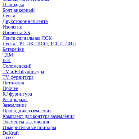
Площадка
Болт анкерный
Лента
Двухсторонняя лента
Изолента
Изолента ХБ
Лента сигнальная ЛСК
Лента TPL,ЛКТ,ЛСО,ЛССИ, СИЛ
Батарейки
ТДМ
IEK
Соломенский
TV и RJ фурнитура
TV фурнитура
Патч-корд
Прочее
RJ фурнитура
Распродажа
Заземление
Проводник заземления
Комплект для контура заземления
Элементы заземления
Измерительные приборы
DeKraft
TDM