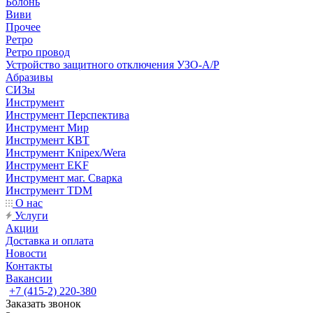
Болонь
Виви
Прочее
Ретро
Ретро провод
Устройство защитного отключения УЗО-А/Р
Абразивы
СИЗы
Инструмент
Инструмент Перспектива
Инструмент Мир
Инструмент КВТ
Инструмент Knipex/Wera
Инструмент EKF
Инструмент маг. Сварка
Инструмент TDM
О нас
Услуги
Акции
Доставка и оплата
Новости
Контакты
Вакансии
+7 (415-2) 220-380
Заказать звонок