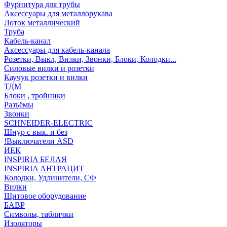
Фурнитура для трубы
Аксессуары для металлорукава
Лоток металлический
Труба
Кабель-канал
Аксессуары для кабель-канала
Розетки, Выкл, Вилки, Звонки, Блоки, Колодки...
Силовые вилки и розетки
Каучук розетки и вилки
ТДМ
Блоки , тройники
Разъёмы
Звонки
SCHNEIDER-ELECTRIC
Шнур с вык. и без
!Выключатели ASD
ИЕК
INSPIRIA БЕЛАЯ
INSPIRIA АНТРАЦИТ
Колодки, Удлинители, СФ
Вилки
Щитовое оборудование
БАВР
Символы, таблички
Изоляторы