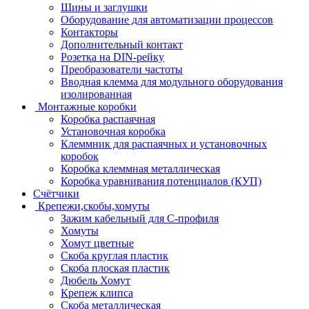
Шины и заглушки
Оборудование для автоматизации процессов
Контакторы
Дополнительный контакт
Розетка на DIN-рейку
Преобразователи частоты
Вводная клемма для модульного оборудования
изолированная
Монтажные коробки
Коробка распаячная
Установочная коробка
Клеммник для распаячных и установочных
коробок
Коробка клеммная металлическая
Коробка уравнивания потенциалов (КУП)
Счётчики
Крепежи,скобы,хомуты
Зажим кабельный для С-профиля
Хомуты
Хомут цветные
Скоба круглая пластик
Скоба плоская пластик
Дюбель Хомут
Крепеж клипса
Скоба металлическая