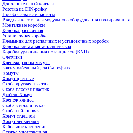
Дополнительный контакт
Розетка на DIN-рейку
Преобразователи частоты
Вводная клемма для модульного оборудования изолированная
Монтажные коробки
Коробка распаячная
Установочная коробка
Клеммник для распаячных и установочных коробок
Коробка клеммная металлическая
Коробка уравнивания потенциалов (КУП)
Счётчики
Крепежи,скобы,хомуты
Зажим кабельный для С-профиля
Хомуты
Хомут цветные
Скоба круглая пластик
Скоба плоская пластик
Дюбель Хомут
Крепеж клипса
Скоба металлическая
Скоба нейлоновая
Хомут стальной
Хомут червячный
Кабельное крепление
Стяжка многозвенная