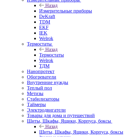
Назад
Измерительные приборы
DeKraft
TDM
EKF
IEK
Welrok
Термостаты
Назад
Термостаты
Welrok
ТДМ
Нанопротект
Обогреватели
Внутренние нужды
Теплый пол
Метизы
Стабилизаторы
Таймеры
Электродвигатели
Товары для дома и путешествий
Щиты, Шкафы, Ящики, Корпуса, боксы
Назад
Щиты, Шкафы, Ящики, Корпуса, боксы