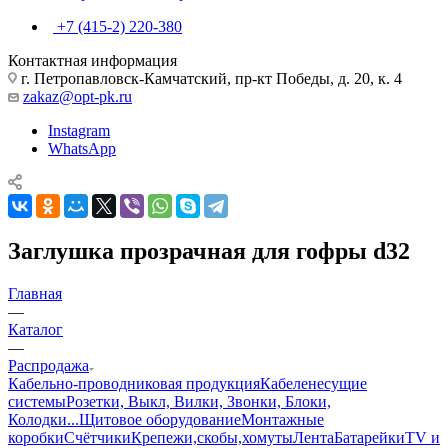
+7 (415-2) 220-380
Контактная информация
г. Петропавловск-Камчатский, пр-кт Победы, д. 20, к. 4
zakaz@opt-pk.ru
Instagram
WhatsApp
Заглушка прозрачная для гофры d32
Главная
—
Каталог
—
Распродажа
Кабельно-проводниковая продукция
Кабеленесущие
системы
Розетки, Выкл, Вилки, Звонки, Блоки,
Колодки...
Щитовое оборудование
Монтажные
коробки
Счётчики
Крепежи,скобы,хомуты
Лента
Батарейки
TV и