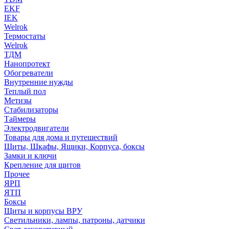
EKF
IEK
Welrok
Термостаты
Welrok
ТДМ
Нанопротект
Обогреватели
Внутренние нужды
Теплый пол
Метизы
Стабилизаторы
Таймеры
Электродвигатели
Товары для дома и путешествий
Щиты, Шкафы, Ящики, Корпуса, боксы
Замки и ключи
Крепление для щитов
Прочее
ЯРП
ЯТП
Боксы
Щиты и корпусы ВРУ
Светильники, лампы, патроны, датчики