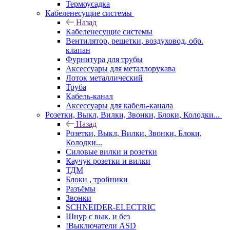
Термоусадка
Кабеленесущие системы
Назад
Кабеленесущие системы
Вентилятор, решетки, воздуховод, обр.
клапан
Фурнитура для трубы
Аксессуары для металлорукава
Лоток металлический
Труба
Кабель-канал
Аксессуары для кабель-канала
Розетки, Выкл, Вилки, Звонки, Блоки, Колодки...
Назад
Розетки, Выкл, Вилки, Звонки, Блоки,
Колодки...
Силовые вилки и розетки
Каучук розетки и вилки
ТДМ
Блоки , тройники
Разъёмы
Звонки
SCHNEIDER-ELECTRIC
Шнур с вык. и без
!Выключатели ASD