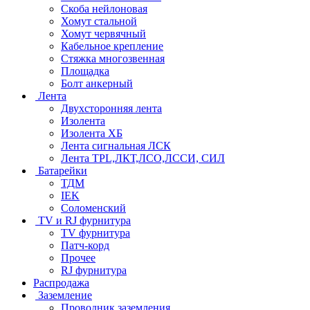
Скоба нейлоновая
Хомут стальной
Хомут червячный
Кабельное крепление
Стяжка многозвенная
Площадка
Болт анкерный
Лента
Двухсторонняя лента
Изолента
Изолента ХБ
Лента сигнальная ЛСК
Лента TPL,ЛКТ,ЛСО,ЛССИ, СИЛ
Батарейки
ТДМ
IEK
Соломенский
TV и RJ фурнитура
TV фурнитура
Патч-корд
Прочее
RJ фурнитура
Распродажа
Заземление
Проводник заземления