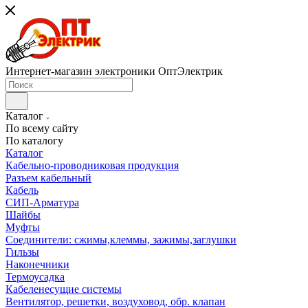
Интернет-магазин электроники ОптЭлектрик
Каталог
По всему сайту
По каталогу
Каталог
Кабельно-проводниковая продукция
Разъем кабельный
Кабель
СИП-Арматура
Шайбы
Муфты
Соединители: сжимы,клеммы, зажимы,заглушки
Гильзы
Наконечники
Термоусадка
Кабеленесущие системы
Вентилятор, решетки, воздуховод, обр. клапан