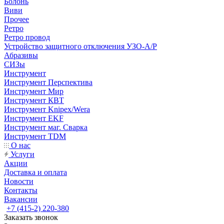
Болонь
Виви
Прочее
Ретро
Ретро провод
Устройство защитного отключения УЗО-А/Р
Абразивы
СИЗы
Инструмент
Инструмент Перспектива
Инструмент Мир
Инструмент КВТ
Инструмент Knipex/Wera
Инструмент EKF
Инструмент маг. Сварка
Инструмент TDM
О нас
Услуги
Акции
Доставка и оплата
Новости
Контакты
Вакансии
+7 (415-2) 220-380
Заказать звонок