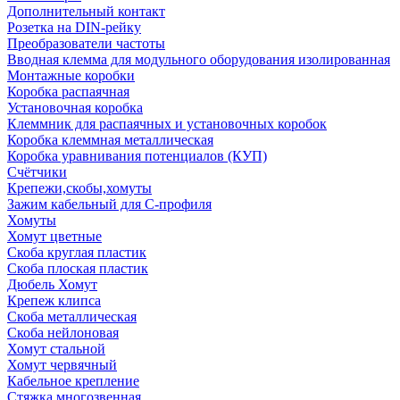
Дополнительный контакт
Розетка на DIN-рейку
Преобразователи частоты
Вводная клемма для модульного оборудования изолированная
Монтажные коробки
Коробка распаячная
Установочная коробка
Клеммник для распаячных и установочных коробок
Коробка клеммная металлическая
Коробка уравнивания потенциалов (КУП)
Счётчики
Крепежи,скобы,хомуты
Зажим кабельный для С-профиля
Хомуты
Хомут цветные
Скоба круглая пластик
Скоба плоская пластик
Дюбель Хомут
Крепеж клипса
Скоба металлическая
Скоба нейлоновая
Хомут стальной
Хомут червячный
Кабельное крепление
Стяжка многозвенная