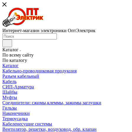
Интернет-магазин электроники ОптЭлектрик
Каталог
По всему сайту
По каталогу
Каталог
Кабельно-проводниковая продукция
Разъем кабельный
Кабель
СИП-Арматура
Шайбы
Муфты
Соединители: сжимы,клеммы, зажимы,заглушки
Гильзы
Наконечники
Термоусадка
Кабеленесущие системы
Вентилятор, решетки, воздуховод, обр. клапан