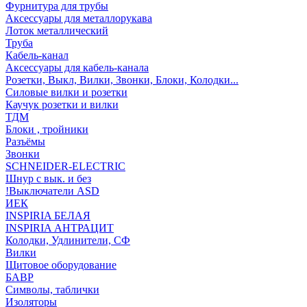
Фурнитура для трубы
Аксессуары для металлорукава
Лоток металлический
Труба
Кабель-канал
Аксессуары для кабель-канала
Розетки, Выкл, Вилки, Звонки, Блоки, Колодки...
Силовые вилки и розетки
Каучук розетки и вилки
ТДМ
Блоки , тройники
Разъёмы
Звонки
SCHNEIDER-ELECTRIC
Шнур с вык. и без
!Выключатели ASD
ИЕК
INSPIRIA БЕЛАЯ
INSPIRIA АНТРАЦИТ
Колодки, Удлинители, СФ
Вилки
Щитовое оборудование
БАВР
Символы, таблички
Изоляторы