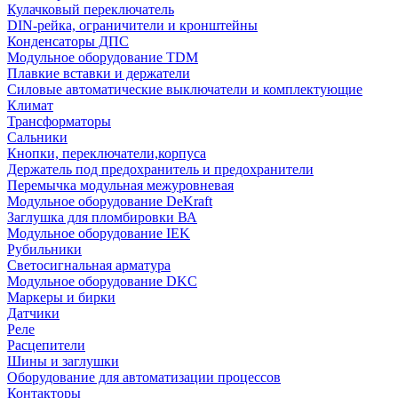
Кулачковый переключатель
DIN-рейка, ограничители и кронштейны
Конденсаторы ДПС
Модульное оборудование TDM
Плавкие вставки и держатели
Силовые автоматические выключатели и комплектующие
Климат
Трансформаторы
Сальники
Кнопки, переключатели,корпуса
Держатель под предохранитель и предохранители
Перемычка модульная межуровневая
Модульное оборудование DeKraft
Заглушка для пломбировки ВА
Модульное оборудование IEK
Рубильники
Светосигнальная арматура
Модульное оборудование DKC
Маркеры и бирки
Датчики
Реле
Расцепители
Шины и заглушки
Оборудование для автоматизации процессов
Контакторы