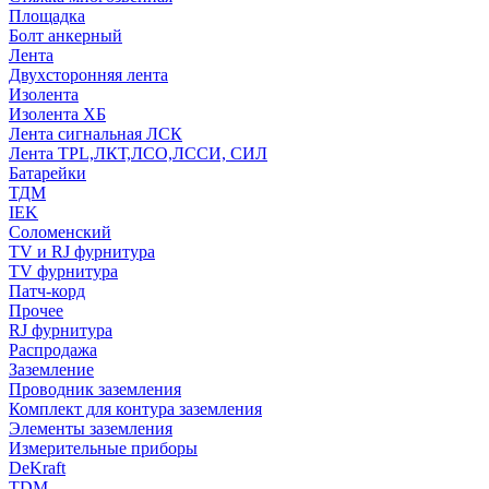
Площадка
Болт анкерный
Лента
Двухсторонняя лента
Изолента
Изолента ХБ
Лента сигнальная ЛСК
Лента TPL,ЛКТ,ЛСО,ЛССИ, СИЛ
Батарейки
ТДМ
IEK
Соломенский
TV и RJ фурнитура
TV фурнитура
Патч-корд
Прочее
RJ фурнитура
Распродажа
Заземление
Проводник заземления
Комплект для контура заземления
Элементы заземления
Измерительные приборы
DeKraft
TDM