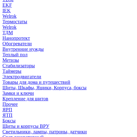
EKF
IEK
Welrok
Термостаты
Welrok
ТДМ
Нанопротект
Обогреватели
Внутренние нужды
Теплый пол
Метизы
Стабилизаторы
Таймеры
Электродвигатели
Товары для дома и путешествий
Щиты, Шкафы, Ящики, Корпуса, боксы
Замки и ключи
Крепление для щитов
Прочее
ЯРП
ЯТП
Боксы
Щиты и корпусы ВРУ
Светильники, лампы, патроны, датчики