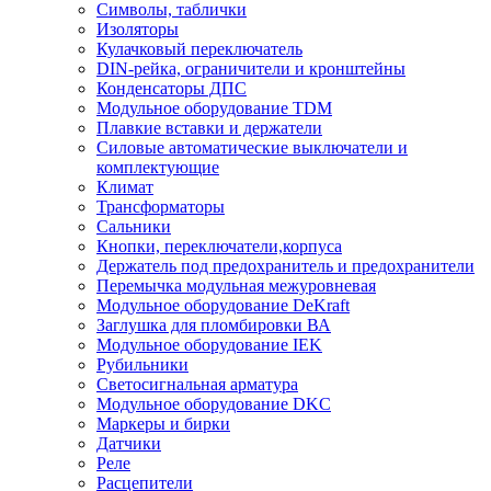
Символы, таблички
Изоляторы
Кулачковый переключатель
DIN-рейка, ограничители и кронштейны
Конденсаторы ДПС
Модульное оборудование TDM
Плавкие вставки и держатели
Силовые автоматические выключатели и
комплектующие
Климат
Трансформаторы
Сальники
Кнопки, переключатели,корпуса
Держатель под предохранитель и предохранители
Перемычка модульная межуровневая
Модульное оборудование DeKraft
Заглушка для пломбировки ВА
Модульное оборудование IEK
Рубильники
Светосигнальная арматура
Модульное оборудование DKC
Маркеры и бирки
Датчики
Реле
Расцепители