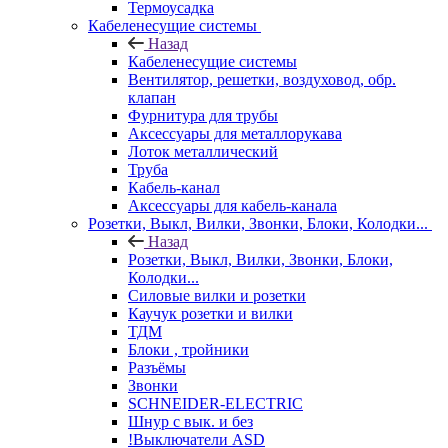
Термоусадка
Кабеленесущие системы
Назад
Кабеленесущие системы
Вентилятор, решетки, воздуховод, обр.
клапан
Фурнитура для трубы
Аксессуары для металлорукава
Лоток металлический
Труба
Кабель-канал
Аксессуары для кабель-канала
Розетки, Выкл, Вилки, Звонки, Блоки, Колодки...
Назад
Розетки, Выкл, Вилки, Звонки, Блоки,
Колодки...
Силовые вилки и розетки
Каучук розетки и вилки
ТДМ
Блоки , тройники
Разъёмы
Звонки
SCHNEIDER-ELECTRIC
Шнур с вык. и без
!Выключатели ASD