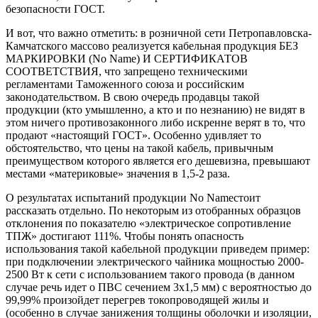
безопасности ГОСТ.
И вот, что важно отметить: в розничной сети Петропавловска-
Камчатского массово реализуется кабельная продукция БЕЗ
МАРКИРОВКИ (No Name) И СЕРТИФИКАТОВ
СООТВЕТСТВИЯ, что запрещено техническими
регламентами Таможенного союза и российским
законодательством. В свою очередь продавцы такой
продукции (кто умышленно, а кто и по незнанию) не видят в
этом ничего противозаконного либо искренне верят в то, что
продают «настоящий ГОСТ». Особенно удивляет то
обстоятельство, что цены на такой кабель, привычным
преимуществом которого является его дешевизна, превышают
местами «материковые» значения в 1,5-2 раза.
О результатах испытаний продукции No Nameстоит
рассказать отдельно. По некоторым из отобранных образцов
отклонения по показателю «электрическое сопротивление
ТПЖ» достигают 111%. Чтобы понять опасность
использования такой кабельной продукции приведем пример:
при подключении электрического чайника мощностью 2000-
2500 Вт к сети с использованием такого провода (в данном
случае речь идет о ПВС сечением 3х1,5 мм) с вероятностью до
99,99% произойдет перегрев токопроводящей жилы и
(особенно в случае занижения толщины оболочки и изоляции,