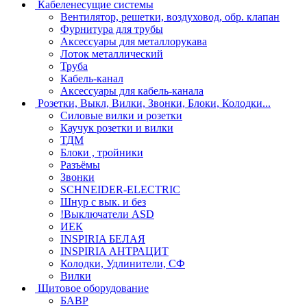
Кабеленесущие системы
Вентилятор, решетки, воздуховод, обр. клапан
Фурнитура для трубы
Аксессуары для металлорукава
Лоток металлический
Труба
Кабель-канал
Аксессуары для кабель-канала
Розетки, Выкл, Вилки, Звонки, Блоки, Колодки...
Силовые вилки и розетки
Каучук розетки и вилки
ТДМ
Блоки , тройники
Разъёмы
Звонки
SCHNEIDER-ELECTRIC
Шнур с вык. и без
!Выключатели ASD
ИЕК
INSPIRIA БЕЛАЯ
INSPIRIA АНТРАЦИТ
Колодки, Удлинители, СФ
Вилки
Щитовое оборудование
БАВР