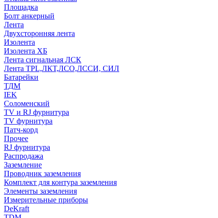
Площадка
Болт анкерный
Лента
Двухсторонняя лента
Изолента
Изолента ХБ
Лента сигнальная ЛСК
Лента TPL,ЛКТ,ЛСО,ЛССИ, СИЛ
Батарейки
ТДМ
IEK
Соломенский
TV и RJ фурнитура
TV фурнитура
Патч-корд
Прочее
RJ фурнитура
Распродажа
Заземление
Проводник заземления
Комплект для контура заземления
Элементы заземления
Измерительные приборы
DeKraft
TDM