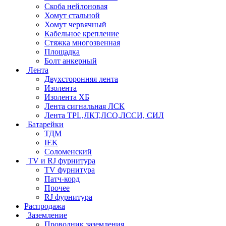
Скоба нейлоновая
Хомут стальной
Хомут червячный
Кабельное крепление
Стяжка многозвенная
Площадка
Болт анкерный
Лента
Двухсторонняя лента
Изолента
Изолента ХБ
Лента сигнальная ЛСК
Лента TPL,ЛКТ,ЛСО,ЛССИ, СИЛ
Батарейки
ТДМ
IEK
Соломенский
TV и RJ фурнитура
TV фурнитура
Патч-корд
Прочее
RJ фурнитура
Распродажа
Заземление
Проводник заземления