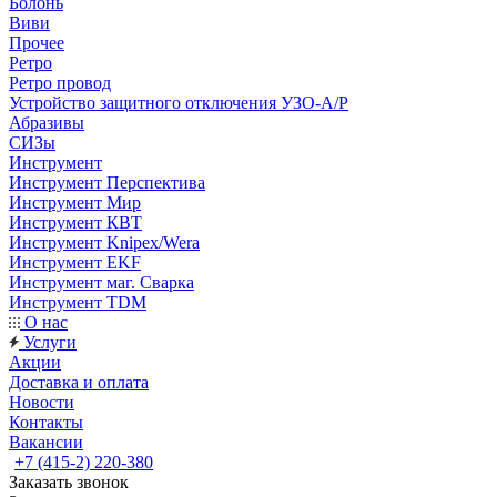
Болонь
Виви
Прочее
Ретро
Ретро провод
Устройство защитного отключения УЗО-А/Р
Абразивы
СИЗы
Инструмент
Инструмент Перспектива
Инструмент Мир
Инструмент КВТ
Инструмент Knipex/Wera
Инструмент EKF
Инструмент маг. Сварка
Инструмент TDM
О нас
Услуги
Акции
Доставка и оплата
Новости
Контакты
Вакансии
+7 (415-2) 220-380
Заказать звонок