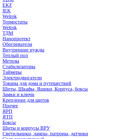
EKF
IEK
Welrok
Термостаты
Welrok
ТДМ
Нанопротект
Обогреватели
Внутренние нужды
Теплый пол
Метизы
Стабилизаторы
Таймеры
Электродвигатели
Товары для дома и путешествий
Щиты, Шкафы, Ящики, Корпуса, боксы
Замки и ключи
Крепление для щитов
Прочее
ЯРП
ЯТП
Боксы
Щиты и корпусы ВРУ
Светильники, лампы, патроны, датчики