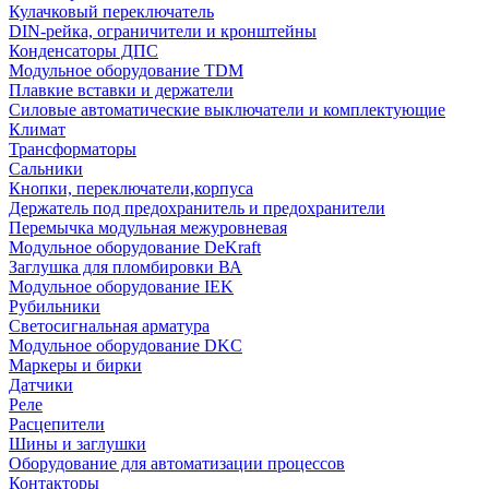
Кулачковый переключатель
DIN-рейка, ограничители и кронштейны
Конденсаторы ДПС
Модульное оборудование TDM
Плавкие вставки и держатели
Силовые автоматические выключатели и комплектующие
Климат
Трансформаторы
Сальники
Кнопки, переключатели,корпуса
Держатель под предохранитель и предохранители
Перемычка модульная межуровневая
Модульное оборудование DeKraft
Заглушка для пломбировки ВА
Модульное оборудование IEK
Рубильники
Светосигнальная арматура
Модульное оборудование DKC
Маркеры и бирки
Датчики
Реле
Расцепители
Шины и заглушки
Оборудование для автоматизации процессов
Контакторы