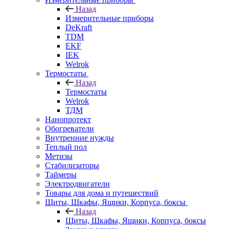
Назад
Измерительные приборы
DeKraft
TDM
EKF
IEK
Welrok
Термостаты
Назад
Термостаты
Welrok
ТДМ
Нанопротект
Обогреватели
Внутренние нужды
Теплый пол
Метизы
Стабилизаторы
Таймеры
Электродвигатели
Товары для дома и путешествий
Щиты, Шкафы, Ящики, Корпуса, боксы
Назад
Щиты, Шкафы, Ящики, Корпуса, боксы