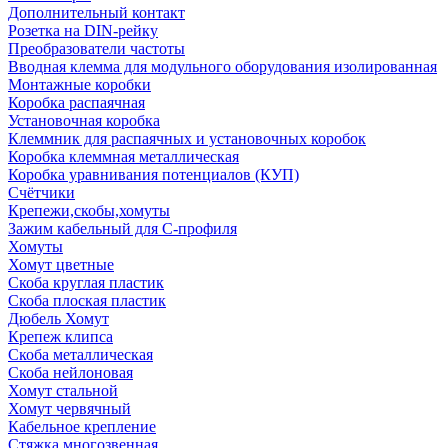
Дополнительный контакт
Розетка на DIN-рейку
Преобразователи частоты
Вводная клемма для модульного оборудования изолированная
Монтажные коробки
Коробка распаячная
Установочная коробка
Клеммник для распаячных и установочных коробок
Коробка клеммная металлическая
Коробка уравнивания потенциалов (КУП)
Счётчики
Крепежи,скобы,хомуты
Зажим кабельный для С-профиля
Хомуты
Хомут цветные
Скоба круглая пластик
Скоба плоская пластик
Дюбель Хомут
Крепеж клипса
Скоба металлическая
Скоба нейлоновая
Хомут стальной
Хомут червячный
Кабельное крепление
Стяжка многозвенная