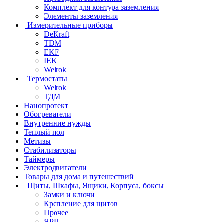
Комплект для контура заземления
Элементы заземления
Измерительные приборы
DeKraft
TDM
EKF
IEK
Welrok
Термостаты
Welrok
ТДМ
Нанопротект
Обогреватели
Внутренние нужды
Теплый пол
Метизы
Стабилизаторы
Таймеры
Электродвигатели
Товары для дома и путешествий
Щиты, Шкафы, Ящики, Корпуса, боксы
Замки и ключи
Крепление для щитов
Прочее
ЯРП