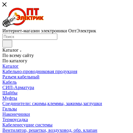
Интернет-магазин электроники ОптЭлектрик
Каталог
По всему сайту
По каталогу
Каталог
Кабельно-проводниковая продукция
Разъем кабельный
Кабель
СИП-Арматура
Шайбы
Муфты
Соединители: сжимы,клеммы, зажимы,заглушки
Гильзы
Наконечники
Термоусадка
Кабеленесущие системы
Вентилятор, решетки, воздуховод, обр. клапан