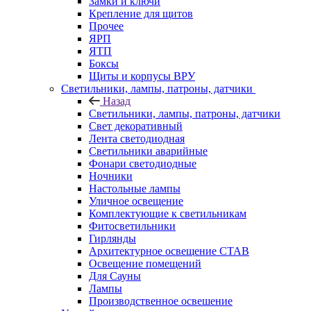
Замки и ключи
Крепление для щитов
Прочее
ЯРП
ЯТП
Боксы
Щиты и корпусы ВРУ
Светильники, лампы, патроны, датчики
Назад
Светильники, лампы, патроны, датчики
Свет декоративный
Лента светодиодная
Светильники аварийные
Фонари светодиодные
Ночники
Настольные лампы
Уличное освещение
Комплектующие к светильникам
Фитосветильники
Гирлянды
Архитектурное освещение СТАВ
Освещение помещений
Для Сауны
Лампы
Производственное освешение