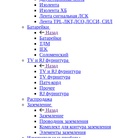
Изолента
Изолента ХБ
Лента сигнальная ЛСК
Лента TPL,ЛКТ,ЛСО,ЛССИ, СИЛ
Батарейки
Назад
Батарейки
ТДМ
IEK
Соломенский
TV и RJ фурнитура
Назад
TV и RJ фурнитура
TV фурнитура
Патч-корд
Прочее
RJ фурнитура
Распродажа
Заземление
Назад
Заземление
Проводник заземления
Комплект для контура заземления
Элементы заземления
Измерительные приборы