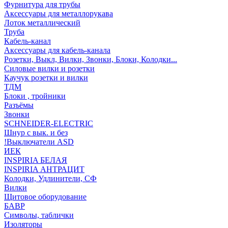
Фурнитура для трубы
Аксессуары для металлорукава
Лоток металлический
Труба
Кабель-канал
Аксессуары для кабель-канала
Розетки, Выкл, Вилки, Звонки, Блоки, Колодки...
Силовые вилки и розетки
Каучук розетки и вилки
ТДМ
Блоки , тройники
Разъёмы
Звонки
SCHNEIDER-ELECTRIC
Шнур с вык. и без
!Выключатели ASD
ИЕК
INSPIRIA БЕЛАЯ
INSPIRIA АНТРАЦИТ
Колодки, Удлинители, СФ
Вилки
Щитовое оборудование
БАВР
Символы, таблички
Изоляторы