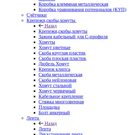
Коробка клеммная металлическая
Коробка уравнивания потенциалов (КУП)
Счётчики
Крепежи,скобы,хомуты
Назад
Крепежи,скобы,хомуты
Зажим кабельный для С-профиля
Хомуты
Хомут цветные
Скоба круглая пластик
Скоба плоская пластик
Дюбель Хомут
Крепеж клипса
Скоба металлическая
Скоба нейлоновая
Хомут стальной
Хомут червячный
Кабельное крепление
Стяжка многозвенная
Площадка
Болт анкерный
Лента
Назад
Лента
Двухсторонняя лента