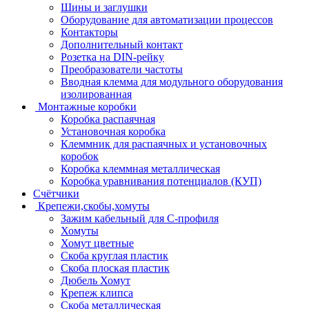
Шины и заглушки
Оборудование для автоматизации процессов
Контакторы
Дополнительный контакт
Розетка на DIN-рейку
Преобразователи частоты
Вводная клемма для модульного оборудования
изолированная
Монтажные коробки
Коробка распаячная
Установочная коробка
Клеммник для распаячных и установочных
коробок
Коробка клеммная металлическая
Коробка уравнивания потенциалов (КУП)
Счётчики
Крепежи,скобы,хомуты
Зажим кабельный для С-профиля
Хомуты
Хомут цветные
Скоба круглая пластик
Скоба плоская пластик
Дюбель Хомут
Крепеж клипса
Скоба металлическая