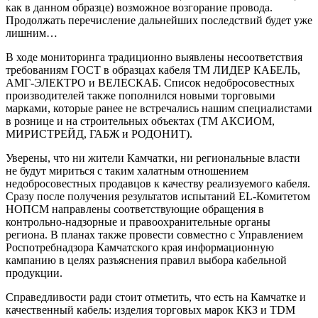
как в данном образце) возможное возгорание провода.
Продолжать перечисление дальнейших последствий будет уже
лишним…
В ходе мониторинга традиционно выявлены несоответствия
требованиям ГОСТ в образцах кабеля ТМ ЛИДЕР КАБЕЛЬ,
АМГ-ЭЛЕКТРО и ВЕЛЕСКАБ. Список недобросовестных
производителей также пополнился новыми торговыми
марками, которые ранее не встречались нашим специалистами
в рознице и на строительных объектах (ТМ АКСИОМ,
МИРИСТРЕЙД, ГАБЖ и РОДОНИТ).
Уверены, что ни жители Камчатки, ни региональные власти
не будут мириться с таким халатным отношением
недобросовестных продавцов к качеству реализуемого кабеля.
Сразу после получения результатов испытаний EL-Комитетом
НОПСМ направлены соответствующие обращения в
контрольно-надзорные и правоохранительные органы
региона. В планах также провести совместно с Управлением
Роспотребнадзора Камчатского края информационную
кампанию в целях разъяснения правил выбора кабельной
продукции.
Справедливости ради стоит отметить, что есть на Камчатке и
качественный кабель: изделия торговых марок ККЗ и TDM