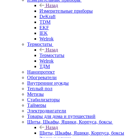
Назад
Измерительные приборы
DeKraft
TDM
EKF
IEK
Welrok
Термостаты
Назад
Термостаты
Welrok
ТДМ
Нанопротект
Обогреватели
Внутренние нужды
Теплый пол
Метизы
Стабилизаторы
Таймеры
Электродвигатели
Товары для дома и путешествий
Щиты, Шкафы, Ящики, Корпуса, боксы
Назад
Щиты, Шкафы, Ящики, Корпуса, боксы