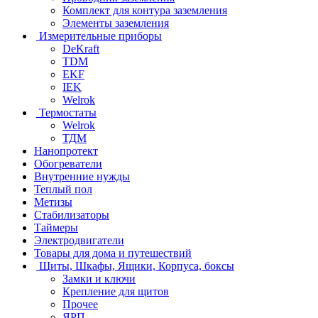
Комплект для контура заземления
Элементы заземления
Измерительные приборы
DeKraft
TDM
EKF
IEK
Welrok
Термостаты
Welrok
ТДМ
Нанопротект
Обогреватели
Внутренние нужды
Теплый пол
Метизы
Стабилизаторы
Таймеры
Электродвигатели
Товары для дома и путешествий
Щиты, Шкафы, Ящики, Корпуса, боксы
Замки и ключи
Крепление для щитов
Прочее
ЯРП