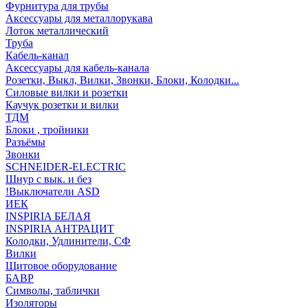
Фурнитура для трубы
Аксессуары для металлорукава
Лоток металлический
Труба
Кабель-канал
Аксессуары для кабель-канала
Розетки, Выкл, Вилки, Звонки, Блоки, Колодки...
Силовые вилки и розетки
Каучук розетки и вилки
ТДМ
Блоки , тройники
Разъёмы
Звонки
SCHNEIDER-ELECTRIC
Шнур с вык. и без
!Выключатели ASD
ИЕК
INSPIRIA БЕЛАЯ
INSPIRIA АНТРАЦИТ
Колодки, Удлинители, СФ
Вилки
Щитовое оборудование
БАВР
Символы, таблички
Изоляторы