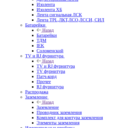
Изолента
Изолента ХБ
Лента сигнальная ЛСК
Лента TPL,ЛКТ,ЛСО,ЛССИ, СИЛ
Батарейки
Назад
Батарейки
ТДМ
IEK
Соломенский
TV и RJ фурнитура
Назад
TV и RJ фурнитура
TV фурнитура
Патч-корд
Прочее
RJ фурнитура
Распродажа
Заземление
Назад
Заземление
Проводник заземления
Комплект для контура заземления
Элементы заземления
Измерительные приборы