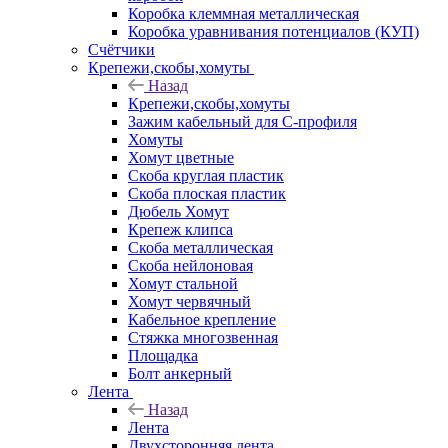
Коробка клеммная металлическая
Коробка уравнивания потенциалов (КУП)
Счётчики
Крепежи,скобы,хомуты
Назад
Крепежи,скобы,хомуты
Зажим кабельный для С-профиля
Хомуты
Хомут цветные
Скоба круглая пластик
Скоба плоская пластик
Дюбель Хомут
Крепеж клипса
Скоба металлическая
Скоба нейлоновая
Хомут стальной
Хомут червячный
Кабельное крепление
Стяжка многозвенная
Площадка
Болт анкерный
Лента
Назад
Лента
Двухсторонняя лента