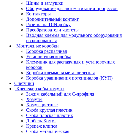
Шины и заглушки
Оборудование для автоматизации процессов
Контакторы
Дополнительный контакт
Розетка на DIN-рейку
Преобразователи частоты
Вводная клемма для модульного оборудования
изолированная
Монтажные коробки
Коробка распаячная
Установочная коробка
Клеммник для распаячных и установочных
коробок
Коробка клеммная металлическая
Коробка уравнивания потенциалов (КУП)
Счётчики
Крепежи,скобы,хомуты
Зажим кабельный для С-профиля
Хомуты
Хомут цветные
Скоба круглая пластик
Скоба плоская пластик
Дюбель Хомут
Крепеж клипса
Скоба металлическая