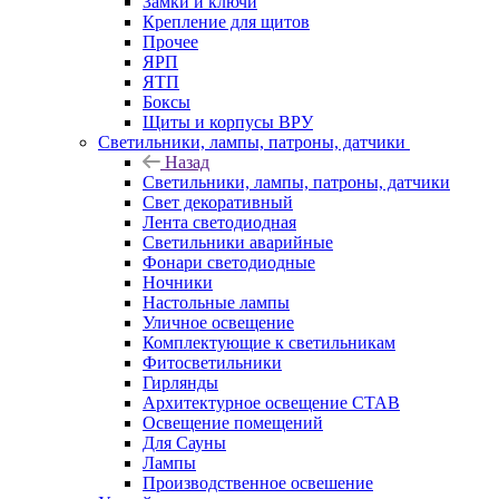
Замки и ключи
Крепление для щитов
Прочее
ЯРП
ЯТП
Боксы
Щиты и корпусы ВРУ
Светильники, лампы, патроны, датчики
Назад
Светильники, лампы, патроны, датчики
Свет декоративный
Лента светодиодная
Светильники аварийные
Фонари светодиодные
Ночники
Настольные лампы
Уличное освещение
Комплектующие к светильникам
Фитосветильники
Гирлянды
Архитектурное освещение СТАВ
Освещение помещений
Для Сауны
Лампы
Производственное освешение