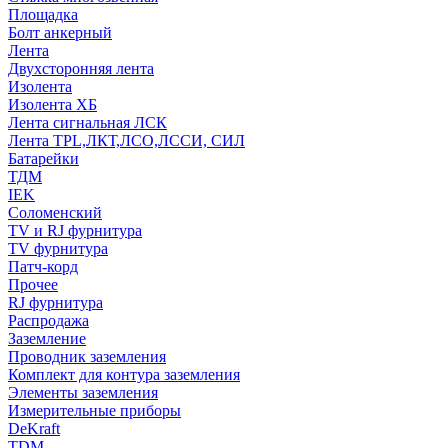
Площадка
Болт анкерный
Лента
Двухсторонняя лента
Изолента
Изолента ХБ
Лента сигнальная ЛСК
Лента TPL,ЛКТ,ЛСО,ЛССИ, СИЛ
Батарейки
ТДМ
IEK
Соломенский
TV и RJ фурнитура
TV фурнитура
Патч-корд
Прочее
RJ фурнитура
Распродажа
Заземление
Проводник заземления
Комплект для контура заземления
Элементы заземления
Измерительные приборы
DeKraft
TDM