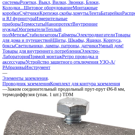
системы
Розетки, Выкл, Вилки, Звонки, Блоки,
Колодки...
Щитовое оборудование
Монтажные
коробки
Счётчики
Крепежи,скобы,хомуты
Лента
Батарейки
Распр
и RJ фурнитура
Измерительные
приборы
Термостаты
Нанопротект
Внутренние
нужды
Обогреватели
Теплый
пол
Метизы
Стабилизаторы
Таймеры
Электродвигатели
Товары
для дома и путешествий
Щиты, Шкафы, Ящики, Корпуса,
боксы
Светильники, лампы, патроны, датчики
Умный дом
!
Товары для внутреннего потребления
Электро-
Лаборатория
Прямой монтаж
Ретро проводка и
аксессуары
Устройство защитного отключения УЗО-А/
Р
Абразивы
Инструмент
—
Элементы заземления
Проводник заземления
Комплект для контура заземления
—
Зажим соединительный продольный прут-прут Ø6-8 мм,
термодиффузия (упак. 1 шт.) TDM