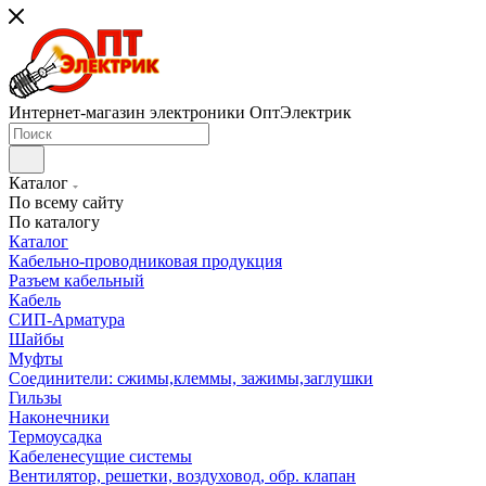
Интернет-магазин электроники ОптЭлектрик
Каталог
По всему сайту
По каталогу
Каталог
Кабельно-проводниковая продукция
Разъем кабельный
Кабель
СИП-Арматура
Шайбы
Муфты
Соединители: сжимы,клеммы, зажимы,заглушки
Гильзы
Наконечники
Термоусадка
Кабеленесущие системы
Вентилятор, решетки, воздуховод, обр. клапан