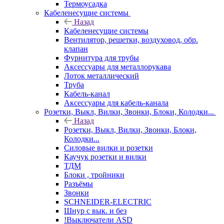
Термоусадка
Кабеленесущие системы
Назад
Кабеленесущие системы
Вентилятор, решетки, воздуховод, обр.
клапан
Фурнитура для трубы
Аксессуары для металлорукава
Лоток металлический
Труба
Кабель-канал
Аксессуары для кабель-канала
Розетки, Выкл, Вилки, Звонки, Блоки, Колодки...
Назад
Розетки, Выкл, Вилки, Звонки, Блоки,
Колодки...
Силовые вилки и розетки
Каучук розетки и вилки
ТДМ
Блоки , тройники
Разъёмы
Звонки
SCHNEIDER-ELECTRIC
Шнур с вык. и без
!Выключатели ASD