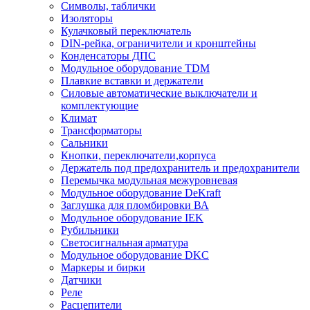
Символы, таблички
Изоляторы
Кулачковый переключатель
DIN-рейка, ограничители и кронштейны
Конденсаторы ДПС
Модульное оборудование TDM
Плавкие вставки и держатели
Силовые автоматические выключатели и
комплектующие
Климат
Трансформаторы
Сальники
Кнопки, переключатели,корпуса
Держатель под предохранитель и предохранители
Перемычка модульная межуровневая
Модульное оборудование DeKraft
Заглушка для пломбировки ВА
Модульное оборудование IEK
Рубильники
Светосигнальная арматура
Модульное оборудование DKC
Маркеры и бирки
Датчики
Реле
Расцепители