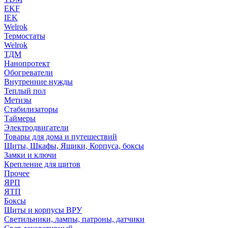
EKF
IEK
Welrok
Термостаты
Welrok
ТДМ
Нанопротект
Обогреватели
Внутренние нужды
Теплый пол
Метизы
Стабилизаторы
Таймеры
Электродвигатели
Товары для дома и путешествий
Щиты, Шкафы, Ящики, Корпуса, боксы
Замки и ключи
Крепление для щитов
Прочее
ЯРП
ЯТП
Боксы
Щиты и корпусы ВРУ
Светильники, лампы, патроны, датчики