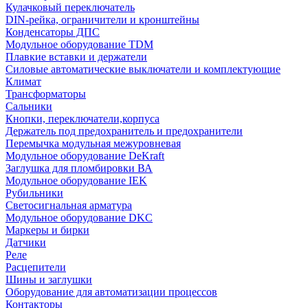
Кулачковый переключатель
DIN-рейка, ограничители и кронштейны
Конденсаторы ДПС
Модульное оборудование TDM
Плавкие вставки и держатели
Силовые автоматические выключатели и комплектующие
Климат
Трансформаторы
Сальники
Кнопки, переключатели,корпуса
Держатель под предохранитель и предохранители
Перемычка модульная межуровневая
Модульное оборудование DeKraft
Заглушка для пломбировки ВА
Модульное оборудование IEK
Рубильники
Светосигнальная арматура
Модульное оборудование DKC
Маркеры и бирки
Датчики
Реле
Расцепители
Шины и заглушки
Оборудование для автоматизации процессов
Контакторы