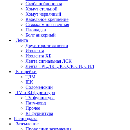
Скоба нейлоновая
Хомут стальной
Хомут червячный
Кабельное крепление
Стяжка многозвенная
Площадка
Болт анкерный
Лента
Двухсторонняя лента
Изолента
Изолента ХБ
Лента сигнальная ЛСК
Лента TPL,ЛКТ,ЛСО,ЛССИ, СИЛ
Батарейки
ТДМ
IEK
Соломенский
TV и RJ фурнитура
TV фурнитура
Патч-корд
Прочее
RJ фурнитура
Распродажа
Заземление
Проводник заземления