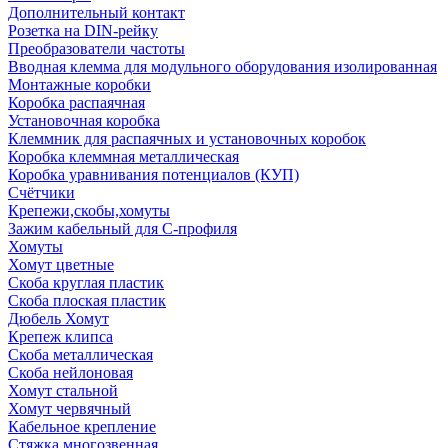
Дополнительный контакт
Розетка на DIN-рейку
Преобразователи частоты
Вводная клемма для модульного оборудования изолированная
Монтажные коробки
Коробка распаячная
Установочная коробка
Клеммник для распаячных и установочных коробок
Коробка клеммная металлическая
Коробка уравнивания потенциалов (КУП)
Счётчики
Крепежи,скобы,хомуты
Зажим кабельный для С-профиля
Хомуты
Хомут цветные
Скоба круглая пластик
Скоба плоская пластик
Дюбель Хомут
Крепеж клипса
Скоба металлическая
Скоба нейлоновая
Хомут стальной
Хомут червячный
Кабельное крепление
Стяжка многозвенная