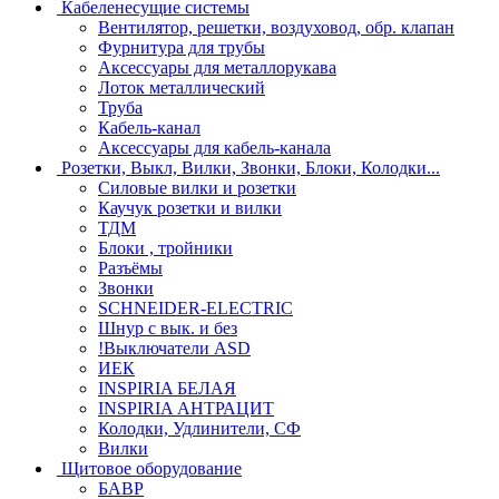
Кабеленесущие системы
Вентилятор, решетки, воздуховод, обр. клапан
Фурнитура для трубы
Аксессуары для металлорукава
Лоток металлический
Труба
Кабель-канал
Аксессуары для кабель-канала
Розетки, Выкл, Вилки, Звонки, Блоки, Колодки...
Силовые вилки и розетки
Каучук розетки и вилки
ТДМ
Блоки , тройники
Разъёмы
Звонки
SCHNEIDER-ELECTRIC
Шнур с вык. и без
!Выключатели ASD
ИЕК
INSPIRIA БЕЛАЯ
INSPIRIA АНТРАЦИТ
Колодки, Удлинители, СФ
Вилки
Щитовое оборудование
БАВР