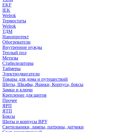
EKF
IEK
Welrok
Термостаты
Welrok
ТДМ
Нанопротект
Обогреватели
Внутренние нужды
Теплый пол
Метизы
Стабилизаторы
Таймеры
Электродвигатели
Товары для дома и путешествий
Щиты, Шкафы, Ящики, Корпуса, боксы
Замки и ключи
Крепление для щитов
Прочее
ЯРП
ЯТП
Боксы
Щиты и корпусы ВРУ
Светильники, лампы, патроны, датчики