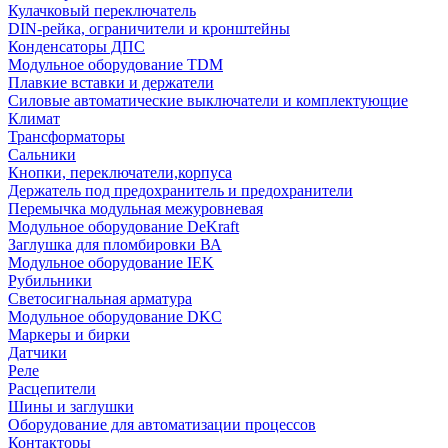
Кулачковый переключатель
DIN-рейка, ограничители и кронштейны
Конденсаторы ДПС
Модульное оборудование TDM
Плавкие вставки и держатели
Силовые автоматические выключатели и комплектующие
Климат
Трансформаторы
Сальники
Кнопки, переключатели,корпуса
Держатель под предохранитель и предохранители
Перемычка модульная межуровневая
Модульное оборудование DeKraft
Заглушка для пломбировки ВА
Модульное оборудование IEK
Рубильники
Светосигнальная арматура
Модульное оборудование DKC
Маркеры и бирки
Датчики
Реле
Расцепители
Шины и заглушки
Оборудование для автоматизации процессов
Контакторы