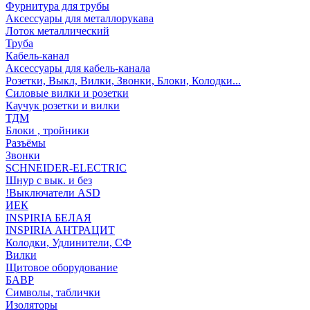
Фурнитура для трубы
Аксессуары для металлорукава
Лоток металлический
Труба
Кабель-канал
Аксессуары для кабель-канала
Розетки, Выкл, Вилки, Звонки, Блоки, Колодки...
Силовые вилки и розетки
Каучук розетки и вилки
ТДМ
Блоки , тройники
Разъёмы
Звонки
SCHNEIDER-ELECTRIC
Шнур с вык. и без
!Выключатели ASD
ИЕК
INSPIRIA БЕЛАЯ
INSPIRIA АНТРАЦИТ
Колодки, Удлинители, СФ
Вилки
Щитовое оборудование
БАВР
Символы, таблички
Изоляторы