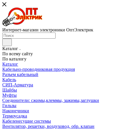
Интернет-магазин электроники ОптЭлектрик
Каталог
По всему сайту
По каталогу
Каталог
Кабельно-проводниковая продукция
Разъем кабельный
Кабель
СИП-Арматура
Шайбы
Муфты
Соединители: сжимы,клеммы, зажимы,заглушки
Гильзы
Наконечники
Термоусадка
Кабеленесущие системы
Вентилятор, решетки, воздуховод, обр. клапан