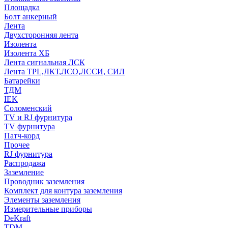
Площадка
Болт анкерный
Лента
Двухсторонняя лента
Изолента
Изолента ХБ
Лента сигнальная ЛСК
Лента TPL,ЛКТ,ЛСО,ЛССИ, СИЛ
Батарейки
ТДМ
IEK
Соломенский
TV и RJ фурнитура
TV фурнитура
Патч-корд
Прочее
RJ фурнитура
Распродажа
Заземление
Проводник заземления
Комплект для контура заземления
Элементы заземления
Измерительные приборы
DeKraft
TDM