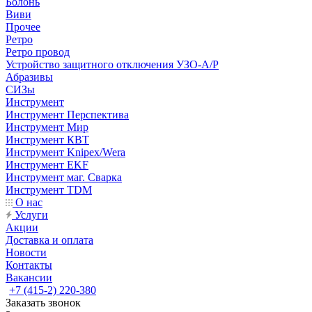
Болонь
Виви
Прочее
Ретро
Ретро провод
Устройство защитного отключения УЗО-А/Р
Абразивы
СИЗы
Инструмент
Инструмент Перспектива
Инструмент Мир
Инструмент КВТ
Инструмент Knipex/Wera
Инструмент EKF
Инструмент маг. Сварка
Инструмент TDM
О нас
Услуги
Акции
Доставка и оплата
Новости
Контакты
Вакансии
+7 (415-2) 220-380
Заказать звонок