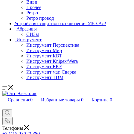
Виви
Прочее
Ретро
Ретро провод
Устройство защитного отключения УЗО-А/Р
Абразивы
СИЗы
Инструмент
Инструмент Перспектива
Инструмент Мир
Инструмент КВТ
Инструмент Knipex/Wera
Инструмент EKF
Инструмент маг. Сварка
Инструмент TDM
Сравнение
0
Избранные товары
0
Корзина
0
Телефоны
+7 (415-2) 220-380