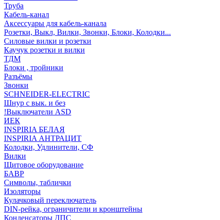
Труба
Кабель-канал
Аксессуары для кабель-канала
Розетки, Выкл, Вилки, Звонки, Блоки, Колодки...
Силовые вилки и розетки
Каучук розетки и вилки
ТДМ
Блоки , тройники
Разъёмы
Звонки
SCHNEIDER-ELECTRIC
Шнур с вык. и без
!Выключатели ASD
ИЕК
INSPIRIA БЕЛАЯ
INSPIRIA АНТРАЦИТ
Колодки, Удлинители, СФ
Вилки
Щитовое оборудование
БАВР
Символы, таблички
Изоляторы
Кулачковый переключатель
DIN-рейка, ограничители и кронштейны
Конденсаторы ДПС