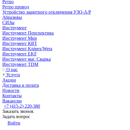
Ретро
Ретро провод
Устройство защитного отключения УЗО-А/Р
Абразивы
СИЗы
Инструмент
Инструмент Перспектива
Инструмент Мир
Инструмент КВТ
Инструмент Knipex/Wera
Инструмент EKF
Инструмент маг. Сварка
Инструмент TDM
О нас
Услуги
Акции
Доставка и оплата
Новости
Контакты
Вакансии
+7 (415-2) 220-380
Заказать звонок
Задать вопрос
Войти