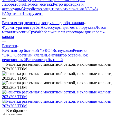
Лаборатория
Прямой монтаж
Ретро проводка и
аксессуары
Устройство защитного отключения УЗО-А/
Р
Абразивы
Инструмент
—
Вентилятор, решетки, воздуховод, обр. клапан
Фурнитура для трубы
Аксессуары для металлорукава
Лоток
металлический
Труба
Кабель-канал
Аксессуары для кабель-
канала
—
Решетки
Вентилятор бытовой "ЭКО"
Воздуховод
Решетка
"ЭКО"
Обратный клапан
Вентилятор осевой
Люк
ревизионный
Вентилятор бытовой
—
Решетка разъемная с москитной сеткой, наклонные жалюзи,
203х203 TDM
В избранное