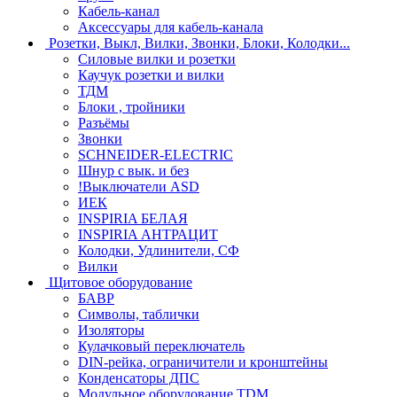
Кабель-канал
Аксессуары для кабель-канала
Розетки, Выкл, Вилки, Звонки, Блоки, Колодки...
Силовые вилки и розетки
Каучук розетки и вилки
ТДМ
Блоки , тройники
Разъёмы
Звонки
SCHNEIDER-ELECTRIC
Шнур с вык. и без
!Выключатели ASD
ИЕК
INSPIRIA БЕЛАЯ
INSPIRIA АНТРАЦИТ
Колодки, Удлинители, СФ
Вилки
Щитовое оборудование
БАВР
Символы, таблички
Изоляторы
Кулачковый переключатель
DIN-рейка, ограничители и кронштейны
Конденсаторы ДПС
Модульное оборудование TDM