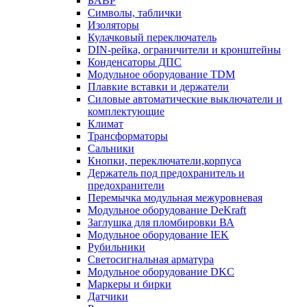
БАВР
Символы, таблички
Изоляторы
Кулачковый переключатель
DIN-рейка, ограничители и кронштейны
Конденсаторы ДПС
Модульное оборудование TDM
Плавкие вставки и держатели
Силовые автоматические выключатели и
комплектующие
Климат
Трансформаторы
Сальники
Кнопки, переключатели,корпуса
Держатель под предохранитель и
предохранители
Перемычка модульная межуровневая
Модульное оборудование DeKraft
Заглушка для пломбировки ВА
Модульное оборудование IEK
Рубильники
Светосигнальная арматура
Модульное оборудование DKC
Маркеры и бирки
Датчики