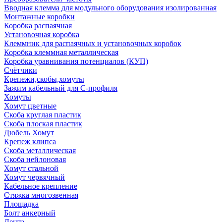
Вводная клемма для модульного оборудования изолированная
Монтажные коробки
Коробка распаячная
Установочная коробка
Клеммник для распаячных и установочных коробок
Коробка клеммная металлическая
Коробка уравнивания потенциалов (КУП)
Счётчики
Крепежи,скобы,хомуты
Зажим кабельный для С-профиля
Хомуты
Хомут цветные
Скоба круглая пластик
Скоба плоская пластик
Дюбель Хомут
Крепеж клипса
Скоба металлическая
Скоба нейлоновая
Хомут стальной
Хомут червячный
Кабельное крепление
Стяжка многозвенная
Площадка
Болт анкерный
Лента