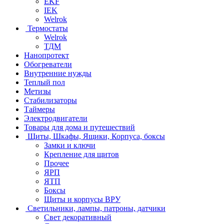
EKF
IEK
Welrok
Термостаты
Welrok
ТДМ
Нанопротект
Обогреватели
Внутренние нужды
Теплый пол
Метизы
Стабилизаторы
Таймеры
Электродвигатели
Товары для дома и путешествий
Щиты, Шкафы, Ящики, Корпуса, боксы
Замки и ключи
Крепление для щитов
Прочее
ЯРП
ЯТП
Боксы
Щиты и корпусы ВРУ
Светильники, лампы, патроны, датчики
Свет декоративный