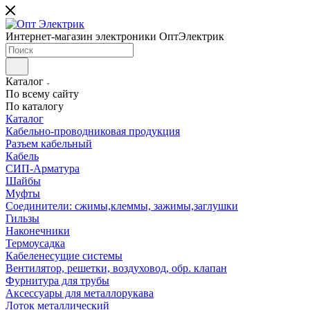
Интернет-магазин электроники ОптЭлектрик
Каталог
По всему сайту
По каталогу
Каталог
Кабельно-проводниковая продукция
Разъем кабельный
Кабель
СИП-Арматура
Шайбы
Муфты
Соединители: сжимы,клеммы, зажимы,заглушки
Гильзы
Наконечники
Термоусадка
Кабеленесущие системы
Вентилятор, решетки, воздуховод, обр. клапан
Фурнитура для трубы
Аксессуары для металлорукава
Лоток металлический