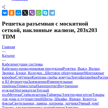
Решетка разъемная с москитной
сеткой, наклонные жалюзи, 203х203
TDM
Главная
—
Каталог
—
Кабеленесущие системы
Кабельно-проводниковая продукция
Розетки, Выкл, Вилки,
Звонки, Блоки, Колодки...
Щитовое оборудование
Монтажные
коробки
Счётчики
Крепежи,скобы,хомуты
Лента
Батарейки
Распр
и RJ фурнитура
Заземление
Измерительные
приборы
Термостаты
Нанопротект
Внутренние
нужды
Обогреватели
Теплый
пол
Метизы
Стабилизаторы
Таймеры
Электродвигатели
Товары
для дома и путешествий
Щиты, Шкафы, Ящики, Корпуса,
боксы
Светильники, лампы, патроны, датчики
Умный дом
!
Товары для внутреннего потребления
Электро-