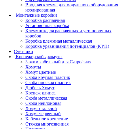
Вводная клемма для модульного оборудования
изолированная
Монтажные коробки
Коробка распаячная
Установочная коробка
Клеммник для распаячных и установочных
коробок
Коробка клеммная металлическая
Коробка уравнивания потенциалов (КУП)
Счётчики
Крепежи,скобы,хомуты
Зажим кабельный для С-профиля
Хомуты
Хомут цветные
Скоба круглая пластик
Скоба плоская пластик
Дюбель Хомут
Крепеж клипса
Скоба металлическая
Скоба нейлоновая
Хомут стальной
Хомут червячный
Кабельное крепление
Стяжка многозвенная