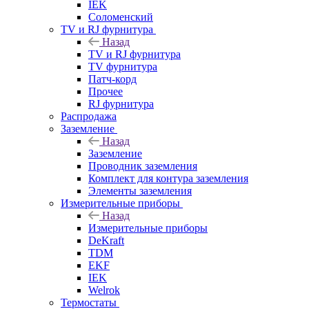
IEK
Соломенский
TV и RJ фурнитура
Назад
TV и RJ фурнитура
TV фурнитура
Патч-корд
Прочее
RJ фурнитура
Распродажа
Заземление
Назад
Заземление
Проводник заземления
Комплект для контура заземления
Элементы заземления
Измерительные приборы
Назад
Измерительные приборы
DeKraft
TDM
EKF
IEK
Welrok
Термостаты