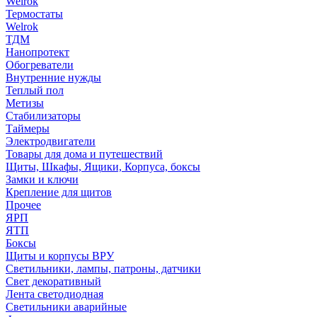
Welrok
Термостаты
Welrok
ТДМ
Нанопротект
Обогреватели
Внутренние нужды
Теплый пол
Метизы
Стабилизаторы
Таймеры
Электродвигатели
Товары для дома и путешествий
Щиты, Шкафы, Ящики, Корпуса, боксы
Замки и ключи
Крепление для щитов
Прочее
ЯРП
ЯТП
Боксы
Щиты и корпусы ВРУ
Светильники, лампы, патроны, датчики
Свет декоративный
Лента светодиодная
Светильники аварийные