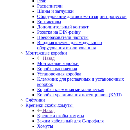
Реле
Расцепители
Шины и заглушки
Оборудование для автоматизации процессов
Контакторы
Дополнительный контакт
Розетка на DIN-рейку
Преобразователи частоты
Вводная клемма для модульного
оборудования изолированная
Монтажные коробки
Назад
Монтажные коробки
Коробка распаячная
Установочная коробка
Клеммник для распаячных и установочных
коробок
Коробка клеммная металлическая
Коробка уравнивания потенциалов (КУП)
Счётчики
Крепежи,скобы,хомуты
Назад
Крепежи,скобы,хомуты
Зажим кабельный для С-профиля
Хомуты