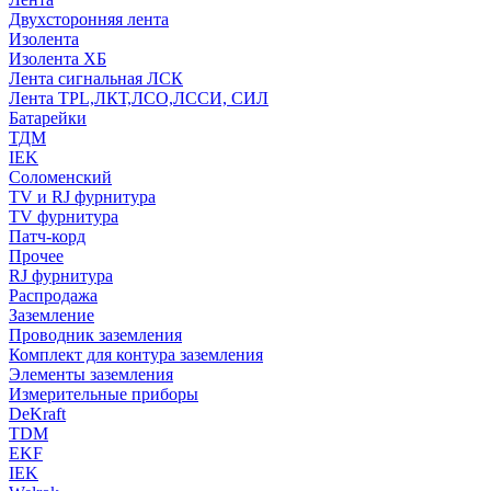
Двухсторонняя лента
Изолента
Изолента ХБ
Лента сигнальная ЛСК
Лента TPL,ЛКТ,ЛСО,ЛССИ, СИЛ
Батарейки
ТДМ
IEK
Соломенский
TV и RJ фурнитура
TV фурнитура
Патч-корд
Прочее
RJ фурнитура
Распродажа
Заземление
Проводник заземления
Комплект для контура заземления
Элементы заземления
Измерительные приборы
DeKraft
TDM
EKF
IEK