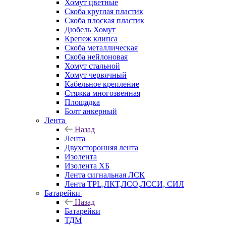
Хомут цветные
Скоба круглая пластик
Скоба плоская пластик
Дюбель Хомут
Крепеж клипса
Скоба металлическая
Скоба нейлоновая
Хомут стальной
Хомут червячный
Кабельное крепление
Стяжка многозвенная
Площадка
Болт анкерный
Лента
Назад
Лента
Двухсторонняя лента
Изолента
Изолента ХБ
Лента сигнальная ЛСК
Лента TPL,ЛКТ,ЛСО,ЛССИ, СИЛ
Батарейки
Назад
Батарейки
ТДМ