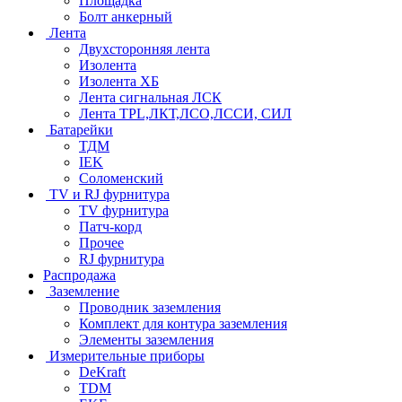
Площадка
Болт анкерный
Лента
Двухсторонняя лента
Изолента
Изолента ХБ
Лента сигнальная ЛСК
Лента TPL,ЛКТ,ЛСО,ЛССИ, СИЛ
Батарейки
ТДМ
IEK
Соломенский
TV и RJ фурнитура
TV фурнитура
Патч-корд
Прочее
RJ фурнитура
Распродажа
Заземление
Проводник заземления
Комплект для контура заземления
Элементы заземления
Измерительные приборы
DeKraft
TDM