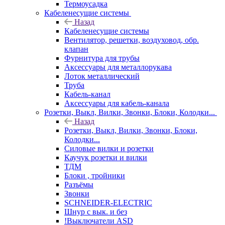
Термоусадка
Кабеленесущие системы
Назад
Кабеленесущие системы
Вентилятор, решетки, воздуховод, обр.
клапан
Фурнитура для трубы
Аксессуары для металлорукава
Лоток металлический
Труба
Кабель-канал
Аксессуары для кабель-канала
Розетки, Выкл, Вилки, Звонки, Блоки, Колодки...
Назад
Розетки, Выкл, Вилки, Звонки, Блоки,
Колодки...
Силовые вилки и розетки
Каучук розетки и вилки
ТДМ
Блоки , тройники
Разъёмы
Звонки
SCHNEIDER-ELECTRIC
Шнур с вык. и без
!Выключатели ASD