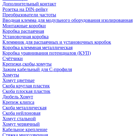
Дополнительный контакт
Розетка на DIN-рейку
Преобразователи частоты
Вводная клемма для модульного оборудования изолированная
Монтажные коробки
Коробка распаячная
Установочная коробка
Клеммник для распаячных и установочных коробок
Коробка клеммная металлическая
Коробка уравнивания потенциалов (КУП)
Счётчики
Крепежи,скобы,хомуты
Зажим кабельный для С-профиля
Хомуты
Хомут цветные
Скоба круглая пластик
Скоба плоская пластик
Дюбель Хомут
Крепеж клипса
Скоба металлическая
Скоба нейлоновая
Хомут стальной
Хомут червячный
Кабельное крепление
Стяжка многозвенная