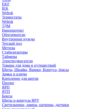
EKF
IEK
Welrok
Термостаты
Welrok
ТДМ
Нанопротект
Обогреватели
Внутренние нужды
Теплый пол
Метизы
Стабилизаторы
Таймеры
Электродвигатели
Товары для дома и путешествий
Щиты, Шкафы, Ящики, Корпуса, боксы
Замки и ключи
Крепление для щитов
Прочее
ЯРП
ЯТП
Боксы
Щиты и корпусы ВРУ
Светильники, лампы, патроны, датчики