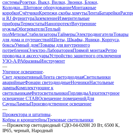
системы
Розетки, Выкл, Вилки, Звонки, Блоки,
Колодки...
Щитовое оборудование
Монтажные
коробки
Счётчики
Крепежи,скобы,хомуты
Лента
Батарейки
Распр
и RJ фурнитура
Заземление
Измерительные
приборы
Термостаты
Нанопротект
Внутренние
нужды
Обогреватели
Теплый
пол
Метизы
Стабилизаторы
Таймеры
Электродвигатели
Товары
для дома и путешествий
Щиты, Шкафы, Ящики, Корпуса,
боксы
Умный дом
!Товары для внутреннего
потребления
Электро-Лаборатория
Прямой монтаж
Ретро
проводка и аксессуары
Устройство защитного отключения
УЗО-А/Р
Абразивы
Инструмент
—
Уличное освещение
Свет декоративный
Лента светодиодная
Светильники
аварийные
Фонари светодиодные
Ночники
Настольные
лампы
Комплектующие к
светильникам
Фитосветильники
Гирлянды
Архитектурное
освещение СТАВ
Освещение помещений
Для
Сауны
Лампы
Производственное освешение
—
Прожектора и штативы
Кобры и кронштейны
Трековые светильники
—
Прожектор светодиодный СДО-04-020Н 20 Вт, 6500 К,
IP65, черный, Народный