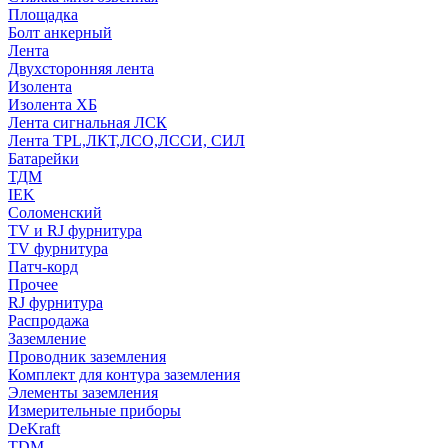
Площадка
Болт анкерный
Лента
Двухсторонняя лента
Изолента
Изолента ХБ
Лента сигнальная ЛСК
Лента TPL,ЛКТ,ЛСО,ЛССИ, СИЛ
Батарейки
ТДМ
IEK
Соломенский
TV и RJ фурнитура
TV фурнитура
Патч-корд
Прочее
RJ фурнитура
Распродажа
Заземление
Проводник заземления
Комплект для контура заземления
Элементы заземления
Измерительные приборы
DeKraft
TDM