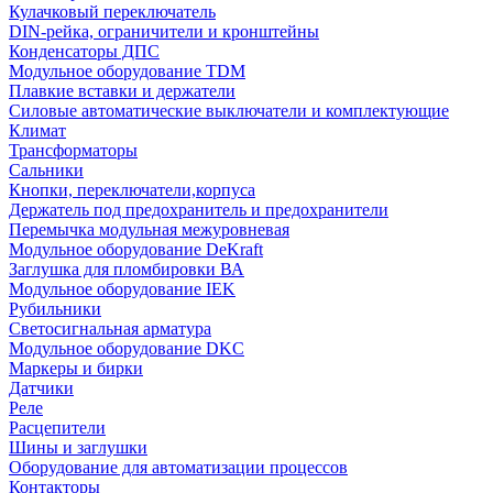
Кулачковый переключатель
DIN-рейка, ограничители и кронштейны
Конденсаторы ДПС
Модульное оборудование TDM
Плавкие вставки и держатели
Силовые автоматические выключатели и комплектующие
Климат
Трансформаторы
Сальники
Кнопки, переключатели,корпуса
Держатель под предохранитель и предохранители
Перемычка модульная межуровневая
Модульное оборудование DeKraft
Заглушка для пломбировки ВА
Модульное оборудование IEK
Рубильники
Светосигнальная арматура
Модульное оборудование DKC
Маркеры и бирки
Датчики
Реле
Расцепители
Шины и заглушки
Оборудование для автоматизации процессов
Контакторы