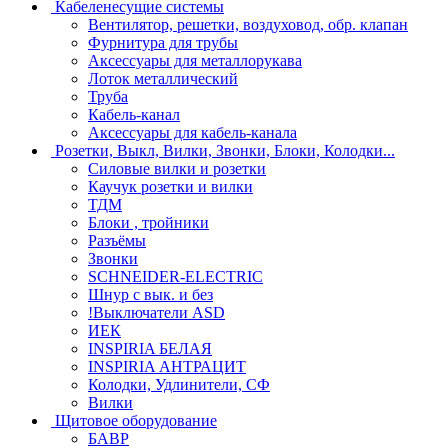
Кабеленесущие системы
Вентилятор, решетки, воздуховод, обр. клапан
Фурнитура для трубы
Аксессуары для металлорукава
Лоток металлический
Труба
Кабель-канал
Аксессуары для кабель-канала
Розетки, Выкл, Вилки, Звонки, Блоки, Колодки...
Силовые вилки и розетки
Каучук розетки и вилки
ТДМ
Блоки , тройники
Разъёмы
Звонки
SCHNEIDER-ELECTRIC
Шнур с вык. и без
!Выключатели ASD
ИЕК
INSPIRIA БЕЛАЯ
INSPIRIA АНТРАЦИТ
Колодки, Удлинители, СФ
Вилки
Щитовое оборудование
БАВР