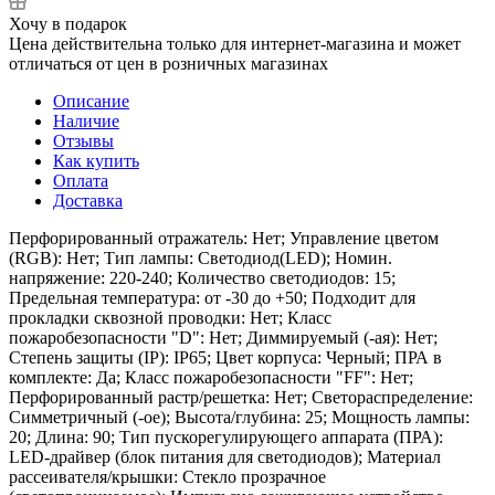
Хочу в подарок
Цена действительна только для интернет-магазина и может
отличаться от цен в розничных магазинах
Описание
Наличие
Отзывы
Как купить
Оплата
Доставка
Перфорированный отражатель: Нет; Управление цветом
(RGB): Нет; Тип лампы: Светодиод(LED); Номин.
напряжение: 220-240; Количество светодиодов: 15;
Предельная температура: от -30 до +50; Подходит для
прокладки сквозной проводки: Нет; Класс
пожаробезопасности "D": Нет; Диммируемый (-ая): Нет;
Степень защиты (IP): IP65; Цвет корпуса: Черный; ПРА в
комплекте: Да; Класс пожаробезопасности "FF": Нет;
Перфорированный растр/решетка: Нет; Светораспределение:
Симметричный (-ое); Высота/глубина: 25; Мощность лампы:
20; Длина: 90; Тип пускорегулирующего аппарата (ПРА):
LED-драйвер (блок питания для светодиодов); Материал
рассеивателя/крышки: Стекло прозрачное