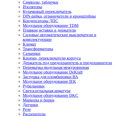
Символы, таблички
Изоляторы
Кулачковый переключатель
DIN-рейка, ограничители и кронштейны
Конденсаторы ДПС
Модульное оборудование TDM
Плавкие вставки и держатели
Силовые автоматические выключатели и
комплектующие
Климат
Трансформаторы
Сальники
Кнопки, переключатели,корпуса
Держатель под предохранитель и предохранители
Перемычка модульная межуровневая
Модульное оборудование DeKraft
Заглушка для пломбировки ВА
Модульное оборудование IEK
Рубильники
Светосигнальная арматура
Модульное оборудование DKC
Маркеры и бирки
Датчики
Реле
Расцепители