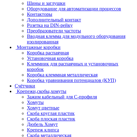
Шины и заглушки
Оборудование для автоматизации процессов
Контакторы
Дополнительный контакт
Розетка на DIN-рейку
Преобразователи частоты
Вводная клемма для модульного оборудования
изолированная
Монтажные коробки
Коробка распаячная
Установочная коробка
Клеммник для распаячных и установочных
коробок
Коробка клеммная металлическая
Коробка уравнивания потенциалов (КУП)
Счётчики
Крепежи,скобы,хомуты
Зажим кабельный для С-профиля
Хомуты
Хомут цветные
Скоба круглая пластик
Скоба плоская пластик
Дюбель Хомут
Крепеж клипса
Скоба металлическая