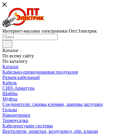
Интернет-магазин электроники ОптЭлектрик
Каталог
По всему сайту
По каталогу
Каталог
Кабельно-проводниковая продукция
Разъем кабельный
Кабель
СИП-Арматура
Шайбы
Муфты
Соединители: сжимы,клеммы, зажимы,заглушки
Гильзы
Наконечники
Термоусадка
Кабеленесущие системы
Вентилятор, решетки, воздуховод, обр. клапан