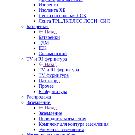
Изолента
Изолента ХБ
Лента сигнальная ЛСК
Лента TPL,ЛКТ,ЛСО,ЛССИ, СИЛ
Батарейки
Назад
Батарейки
ТДМ
IEK
Соломенский
TV и RJ фурнитура
Назад
TV и RJ фурнитура
TV фурнитура
Патч-корд
Прочее
RJ фурнитура
Распродажа
Заземление
Назад
Заземление
Проводник заземления
Комплект для контура заземления
Элементы заземления
Измерительные приборы