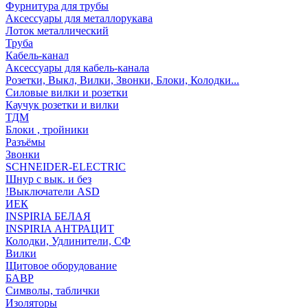
Фурнитура для трубы
Аксессуары для металлорукава
Лоток металлический
Труба
Кабель-канал
Аксессуары для кабель-канала
Розетки, Выкл, Вилки, Звонки, Блоки, Колодки...
Силовые вилки и розетки
Каучук розетки и вилки
ТДМ
Блоки , тройники
Разъёмы
Звонки
SCHNEIDER-ELECTRIC
Шнур с вык. и без
!Выключатели ASD
ИЕК
INSPIRIA БЕЛАЯ
INSPIRIA АНТРАЦИТ
Колодки, Удлинители, СФ
Вилки
Щитовое оборудование
БАВР
Символы, таблички
Изоляторы