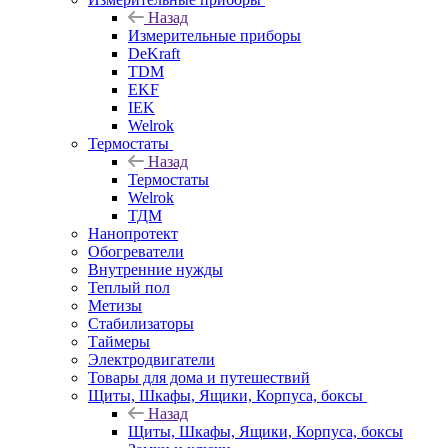
Назад
Измерительные приборы
DeKraft
TDM
EKF
IEK
Welrok
Термостаты
Назад
Термостаты
Welrok
ТДМ
Нанопротект
Обогреватели
Внутренние нужды
Теплый пол
Метизы
Стабилизаторы
Таймеры
Электродвигатели
Товары для дома и путешествий
Щиты, Шкафы, Ящики, Корпуса, боксы
Назад
Щиты, Шкафы, Ящики, Корпуса, боксы