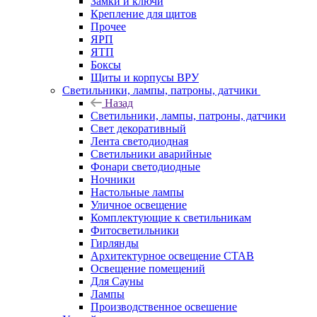
Замки и ключи
Крепление для щитов
Прочее
ЯРП
ЯТП
Боксы
Щиты и корпусы ВРУ
Светильники, лампы, патроны, датчики
Назад
Светильники, лампы, патроны, датчики
Свет декоративный
Лента светодиодная
Светильники аварийные
Фонари светодиодные
Ночники
Настольные лампы
Уличное освещение
Комплектующие к светильникам
Фитосветильники
Гирлянды
Архитектурное освещение СТАВ
Освещение помещений
Для Сауны
Лампы
Производственное освешение