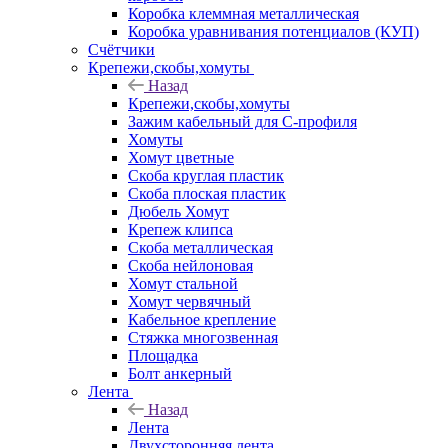
Коробка клеммная металлическая
Коробка уравнивания потенциалов (КУП)
Счётчики
Крепежи,скобы,хомуты
Назад
Крепежи,скобы,хомуты
Зажим кабельный для С-профиля
Хомуты
Хомут цветные
Скоба круглая пластик
Скоба плоская пластик
Дюбель Хомут
Крепеж клипса
Скоба металлическая
Скоба нейлоновая
Хомут стальной
Хомут червячный
Кабельное крепление
Стяжка многозвенная
Площадка
Болт анкерный
Лента
Назад
Лента
Двухсторонняя лента