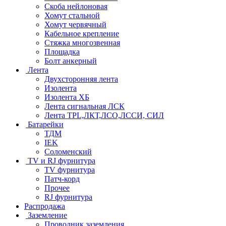
Скоба нейлоновая
Хомут стальной
Хомут червячный
Кабельное крепление
Стяжка многозвенная
Площадка
Болт анкерный
Лента
Двухсторонняя лента
Изолента
Изолента ХБ
Лента сигнальная ЛСК
Лента TPL,ЛКТ,ЛСО,ЛССИ, СИЛ
Батарейки
ТДМ
IEK
Соломенский
TV и RJ фурнитура
TV фурнитура
Патч-корд
Прочее
RJ фурнитура
Распродажа
Заземление
Проводник заземления