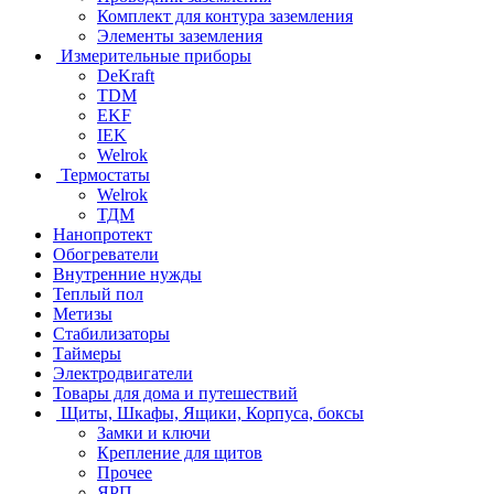
Комплект для контура заземления
Элементы заземления
Измерительные приборы
DeKraft
TDM
EKF
IEK
Welrok
Термостаты
Welrok
ТДМ
Нанопротект
Обогреватели
Внутренние нужды
Теплый пол
Метизы
Стабилизаторы
Таймеры
Электродвигатели
Товары для дома и путешествий
Щиты, Шкафы, Ящики, Корпуса, боксы
Замки и ключи
Крепление для щитов
Прочее
ЯРП