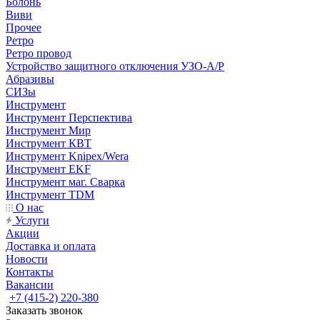
Болонь
Виви
Прочее
Ретро
Ретро провод
Устройство защитного отключения УЗО-А/Р
Абразивы
СИЗы
Инструмент
Инструмент Перспектива
Инструмент Мир
Инструмент КВТ
Инструмент Knipex/Wera
Инструмент EKF
Инструмент маг. Сварка
Инструмент TDM
О нас
Услуги
Акции
Доставка и оплата
Новости
Контакты
Вакансии
+7 (415-2) 220-380
Заказать звонок