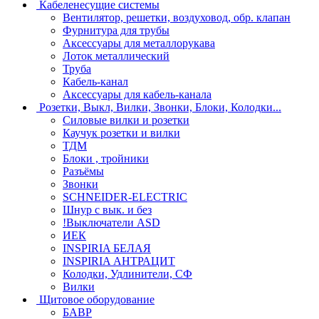
Кабеленесущие системы
Вентилятор, решетки, воздуховод, обр. клапан
Фурнитура для трубы
Аксессуары для металлорукава
Лоток металлический
Труба
Кабель-канал
Аксессуары для кабель-канала
Розетки, Выкл, Вилки, Звонки, Блоки, Колодки...
Силовые вилки и розетки
Каучук розетки и вилки
ТДМ
Блоки , тройники
Разъёмы
Звонки
SCHNEIDER-ELECTRIC
Шнур с вык. и без
!Выключатели ASD
ИЕК
INSPIRIA БЕЛАЯ
INSPIRIA АНТРАЦИТ
Колодки, Удлинители, СФ
Вилки
Щитовое оборудование
БАВР