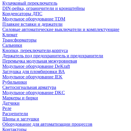
Кулачковый переключатель
DIN-рейка, ограничители и кронштейны
Конденсаторы ДПС
Модульное оборудование TDM
Плавкие вставки и держатели
Силовые автоматические выключатели и комплектующие
Климат
Трансформаторы
Сальники
Кнопки, переключатели,корпуса
Держатель под предохранитель и предохранители
Перемычка модульная межуровневая
Модульное оборудование DeKraft
Заглушка для пломбировки ВА
Модульное оборудование IEK
Рубильники
Светосигнальная арматура
Модульное оборудование DKC
Маркеры и бирки
Датчики
Реле
Расцепители
Шины и заглушки
Оборудование для автоматизации процессов
Контакторы