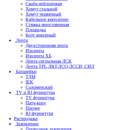
Скоба нейлоновая
Хомут стальной
Хомут червячный
Кабельное крепление
Стяжка многозвенная
Площадка
Болт анкерный
Лента
Двухсторонняя лента
Изолента
Изолента ХБ
Лента сигнальная ЛСК
Лента TPL,ЛКТ,ЛСО,ЛССИ, СИЛ
Батарейки
ТДМ
IEK
Соломенский
TV и RJ фурнитура
TV фурнитура
Патч-корд
Прочее
RJ фурнитура
Распродажа
Заземление
Проводник заземления