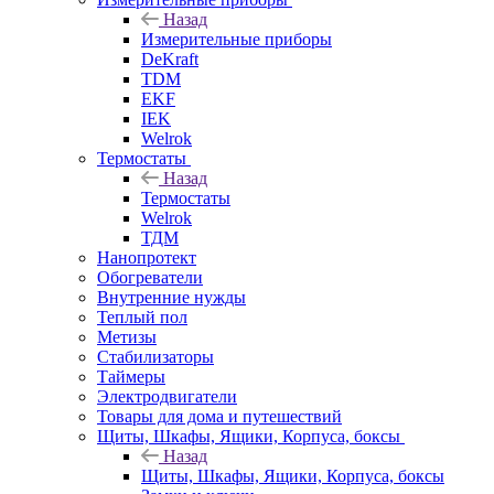
Назад
Измерительные приборы
DeKraft
TDM
EKF
IEK
Welrok
Термостаты
Назад
Термостаты
Welrok
ТДМ
Нанопротект
Обогреватели
Внутренние нужды
Теплый пол
Метизы
Стабилизаторы
Таймеры
Электродвигатели
Товары для дома и путешествий
Щиты, Шкафы, Ящики, Корпуса, боксы
Назад
Щиты, Шкафы, Ящики, Корпуса, боксы