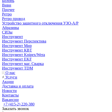
Болонь
Виви
Прочее
Ретро
Ретро провод
Устройство защитного отключения УЗО-А/Р
Абразивы
СИЗы
Инструмент
Инструмент Перспектива
Инструмент Мир
Инструмент КВТ
Инструмент Knipex/Wera
Инструмент EKF
Инструмент маг. Сварка
Инструмент TDM
О нас
Услуги
Акции
Доставка и оплата
Новости
Контакты
Вакансии
+7 (415-2) 220-380
Заказать звонок