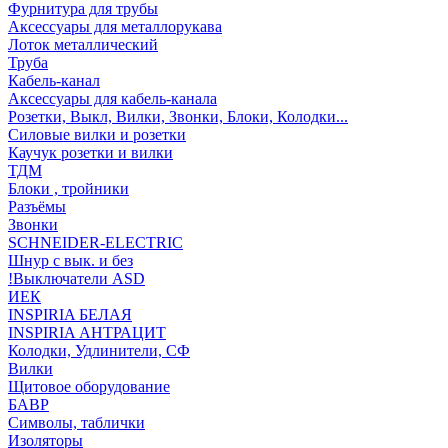
Фурнитура для трубы
Аксессуары для металлорукава
Лоток металлический
Труба
Кабель-канал
Аксессуары для кабель-канала
Розетки, Выкл, Вилки, Звонки, Блоки, Колодки...
Силовые вилки и розетки
Каучук розетки и вилки
ТДМ
Блоки , тройники
Разъёмы
Звонки
SCHNEIDER-ELECTRIC
Шнур с вык. и без
!Выключатели ASD
ИЕК
INSPIRIA БЕЛАЯ
INSPIRIA АНТРАЦИТ
Колодки, Удлинители, СФ
Вилки
Щитовое оборудование
БАВР
Символы, таблички
Изоляторы