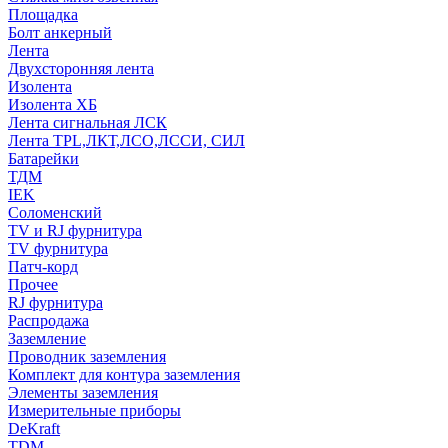
Площадка
Болт анкерный
Лента
Двухсторонняя лента
Изолента
Изолента ХБ
Лента сигнальная ЛСК
Лента TPL,ЛКТ,ЛСО,ЛССИ, СИЛ
Батарейки
ТДМ
IEK
Соломенский
TV и RJ фурнитура
TV фурнитура
Патч-корд
Прочее
RJ фурнитура
Распродажа
Заземление
Проводник заземления
Комплект для контура заземления
Элементы заземления
Измерительные приборы
DeKraft
TDM