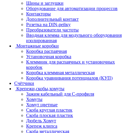
Шины и заглушки
Оборудование для автоматизации процессов
Контакторы
Дополнительный контакт
Розетка на DIN-рейку
Преобразователи частоты
Вводная клемма для модульного оборудования
изолированная
Монтажные коробки
Коробка распаячная
Установочная коробка
Клеммник для распаячных и установочных
коробок
Коробка клеммная металлическая
Коробка уравнивания потенциалов (КУП)
Счётчики
Крепежи,скобы,хомуты
Зажим кабельный для С-профиля
Хомуты
Хомут цветные
Скоба круглая пластик
Скоба плоская пластик
Дюбель Хомут
Крепеж клипса
Скоба металлическая