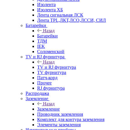
Изолента
Изолента ХБ
Лента сигнальная ЛСК
Лента TPL,ЛКТ,ЛСО,ЛССИ, СИЛ
Батарейки
Назад
Батарейки
ТДМ
IEK
Соломенский
TV и RJ фурнитура
Назад
TV и RJ фурнитура
TV фурнитура
Патч-корд
Прочее
RJ фурнитура
Распродажа
Заземление
Назад
Заземление
Проводник заземления
Комплект для контура заземления
Элементы заземления
Измерительные приборы