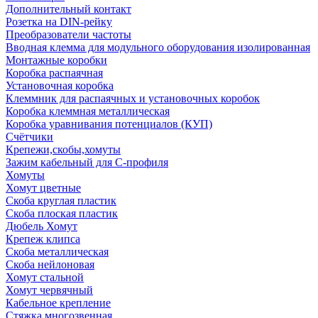
Дополнительный контакт
Розетка на DIN-рейку
Преобразователи частоты
Вводная клемма для модульного оборудования изолированная
Монтажные коробки
Коробка распаячная
Установочная коробка
Клеммник для распаячных и установочных коробок
Коробка клеммная металлическая
Коробка уравнивания потенциалов (КУП)
Счётчики
Крепежи,скобы,хомуты
Зажим кабельный для С-профиля
Хомуты
Хомут цветные
Скоба круглая пластик
Скоба плоская пластик
Дюбель Хомут
Крепеж клипса
Скоба металлическая
Скоба нейлоновая
Хомут стальной
Хомут червячный
Кабельное крепление
Стяжка многозвенная