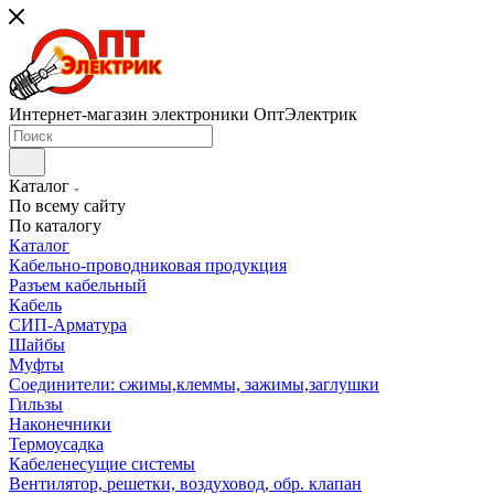
Интернет-магазин электроники ОптЭлектрик
Каталог
По всему сайту
По каталогу
Каталог
Кабельно-проводниковая продукция
Разъем кабельный
Кабель
СИП-Арматура
Шайбы
Муфты
Соединители: сжимы,клеммы, зажимы,заглушки
Гильзы
Наконечники
Термоусадка
Кабеленесущие системы
Вентилятор, решетки, воздуховод, обр. клапан