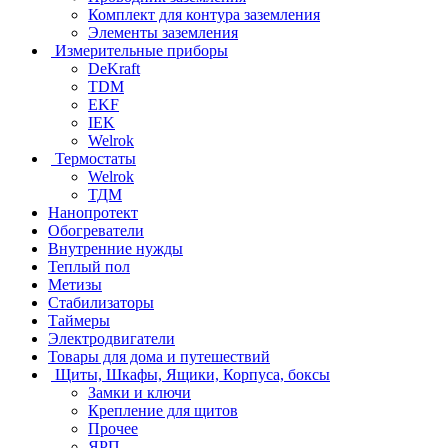
Комплект для контура заземления
Элементы заземления
Измерительные приборы
DeKraft
TDM
EKF
IEK
Welrok
Термостаты
Welrok
ТДМ
Нанопротект
Обогреватели
Внутренние нужды
Теплый пол
Метизы
Стабилизаторы
Таймеры
Электродвигатели
Товары для дома и путешествий
Щиты, Шкафы, Ящики, Корпуса, боксы
Замки и ключи
Крепление для щитов
Прочее
ЯРП