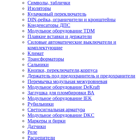
Символы, таблички
Изоляторы
Кулачковый переключатель
DIN-рейка, ограничители и кронштейны
Конденсаторы ДПС
Модульное оборудование TDM
Плавкие вставки и держатели
Силовые автоматические выключатели и
комплектующие
Климат
Трансформаторы
Сальники
Кнопки, переключатели,корпуса
Держатель под предохранитель и предохранители
Перемычка модульная межуровневая
Модульное оборудование DeKraft
Заглушка для пломбировки ВА
Модульное оборудование IEK
Рубильники
Светосигнальная арматура
Модульное оборудование DKC
Маркеры и бирки
Датчики
Реле
Расцепители