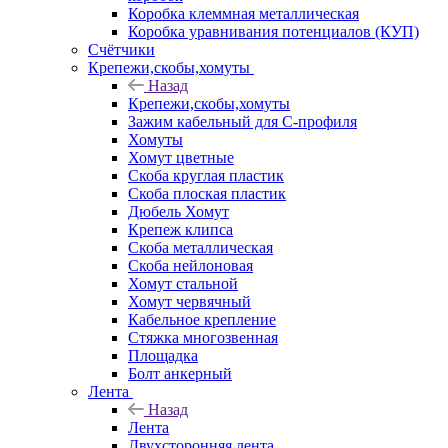
Коробка клеммная металлическая
Коробка уравнивания потенциалов (КУП)
Счётчики
Крепежи,скобы,хомуты
Назад
Крепежи,скобы,хомуты
Зажим кабельный для С-профиля
Хомуты
Хомут цветные
Скоба круглая пластик
Скоба плоская пластик
Дюбель Хомут
Крепеж клипса
Скоба металлическая
Скоба нейлоновая
Хомут стальной
Хомут червячный
Кабельное крепление
Стяжка многозвенная
Площадка
Болт анкерный
Лента
Назад
Лента
Двухсторонняя лента