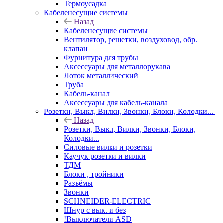
Термоусадка
Кабеленесущие системы
Назад
Кабеленесущие системы
Вентилятор, решетки, воздуховод, обр.
клапан
Фурнитура для трубы
Аксессуары для металлорукава
Лоток металлический
Труба
Кабель-канал
Аксессуары для кабель-канала
Розетки, Выкл, Вилки, Звонки, Блоки, Колодки...
Назад
Розетки, Выкл, Вилки, Звонки, Блоки,
Колодки...
Силовые вилки и розетки
Каучук розетки и вилки
ТДМ
Блоки , тройники
Разъёмы
Звонки
SCHNEIDER-ELECTRIC
Шнур с вык. и без
!Выключатели ASD