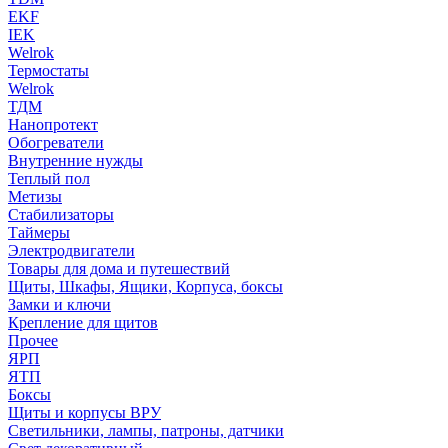
EKF
IEK
Welrok
Термостаты
Welrok
ТДМ
Нанопротект
Обогреватели
Внутренние нужды
Теплый пол
Метизы
Стабилизаторы
Таймеры
Электродвигатели
Товары для дома и путешествий
Щиты, Шкафы, Ящики, Корпуса, боксы
Замки и ключи
Крепление для щитов
Прочее
ЯРП
ЯТП
Боксы
Щиты и корпусы ВРУ
Светильники, лампы, патроны, датчики