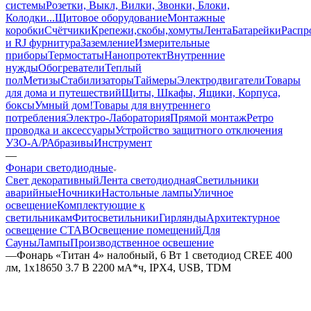
системы
Розетки, Выкл, Вилки, Звонки, Блоки,
Колодки...
Щитовое оборудование
Монтажные
коробки
Счётчики
Крепежи,скобы,хомуты
Лента
Батарейки
Распр
и RJ фурнитура
Заземление
Измерительные
приборы
Термостаты
Нанопротект
Внутренние
нужды
Обогреватели
Теплый
пол
Метизы
Стабилизаторы
Таймеры
Электродвигатели
Товары
для дома и путешествий
Щиты, Шкафы, Ящики, Корпуса,
боксы
Умный дом
!Товары для внутреннего
потребления
Электро-Лаборатория
Прямой монтаж
Ретро
проводка и аксессуары
Устройство защитного отключения
УЗО-А/Р
Абразивы
Инструмент
—
Фонари светодиодные
Свет декоративный
Лента светодиодная
Светильники
аварийные
Ночники
Настольные лампы
Уличное
освещение
Комплектующие к
светильникам
Фитосветильники
Гирлянды
Архитектурное
освещение СТАВ
Освещение помещений
Для
Сауны
Лампы
Производственное освешение
—
Фонарь «Титан 4» налобный, 6 Вт 1 светодиод CREE 400
лм, 1х18650 3.7 В 2200 мА*ч, IPX4, USB, TDM