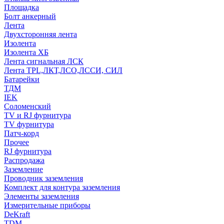
Площадка
Болт анкерный
Лента
Двухсторонняя лента
Изолента
Изолента ХБ
Лента сигнальная ЛСК
Лента TPL,ЛКТ,ЛСО,ЛССИ, СИЛ
Батарейки
ТДМ
IEK
Соломенский
TV и RJ фурнитура
TV фурнитура
Патч-корд
Прочее
RJ фурнитура
Распродажа
Заземление
Проводник заземления
Комплект для контура заземления
Элементы заземления
Измерительные приборы
DeKraft
TDM