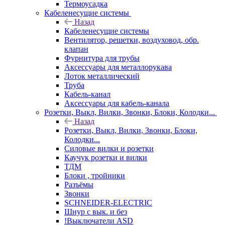
Термоусадка
Кабеленесущие системы
Назад
Кабеленесущие системы
Вентилятор, решетки, воздуховод, обр.
клапан
Фурнитура для трубы
Аксессуары для металлорукава
Лоток металлический
Труба
Кабель-канал
Аксессуары для кабель-канала
Розетки, Выкл, Вилки, Звонки, Блоки, Колодки...
Назад
Розетки, Выкл, Вилки, Звонки, Блоки,
Колодки...
Силовые вилки и розетки
Каучук розетки и вилки
ТДМ
Блоки , тройники
Разъёмы
Звонки
SCHNEIDER-ELECTRIC
Шнур с вык. и без
!Выключатели ASD