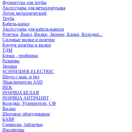
Фурнитура для трубы
Аксессуары для металлорукава
Лоток металлический
Труба
Кабель-канал
Аксессуары для кабель-канала
Розетки, Выкл, Вилки, Звонки, Блоки, Колодки...
Силовые вилки и розетки
Каучук розетки и вилки
ТДМ
Блоки , тройники
Разъёмы
Звонки
SCHNEIDER-ELECTRIC
Шнур с вык. и без
!Выключатели ASD
ИЕК
INSPIRIA БЕЛАЯ
INSPIRIA АНТРАЦИТ
Колодки, Удлинители, СФ
Вилки
Щитовое оборудование
БАВР
Символы, таблички
Изоляторы