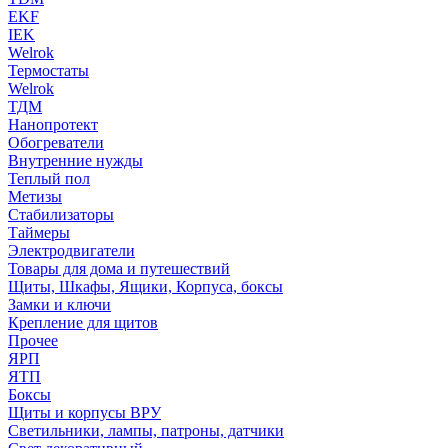
EKF
IEK
Welrok
Термостаты
Welrok
ТДМ
Нанопротект
Обогреватели
Внутренние нужды
Теплый пол
Метизы
Стабилизаторы
Таймеры
Электродвигатели
Товары для дома и путешествий
Щиты, Шкафы, Ящики, Корпуса, боксы
Замки и ключи
Крепление для щитов
Прочее
ЯРП
ЯТП
Боксы
Щиты и корпусы ВРУ
Светильники, лампы, патроны, датчики