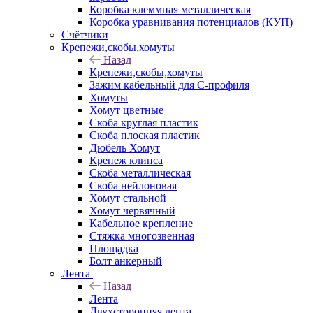
Коробка клеммная металлическая
Коробка уравнивания потенциалов (КУП)
Счётчики
Крепежи,скобы,хомуты
Назад
Крепежи,скобы,хомуты
Зажим кабельный для С-профиля
Хомуты
Хомут цветные
Скоба круглая пластик
Скоба плоская пластик
Дюбель Хомут
Крепеж клипса
Скоба металлическая
Скоба нейлоновая
Хомут стальной
Хомут червячный
Кабельное крепление
Стяжка многозвенная
Площадка
Болт анкерный
Лента
Назад
Лента
Двухсторонняя лента