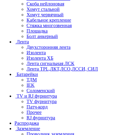
Скоба нейлоновая
Хомут стальной
Хомут червячный
Кабельное крепление
Стяжка многозвенная
Площадка
Болт анкерный
Лента
Двухсторонняя лента
Изолента
Изолента ХБ
Лента сигнальная ЛСК
Лента TPL,ЛКТ,ЛСО,ЛССИ, СИЛ
Батарейки
ТДМ
IEK
Соломенский
TV и RJ фурнитура
TV фурнитура
Патч-корд
Прочее
RJ фурнитура
Распродажа
Заземление
Проводник заземления