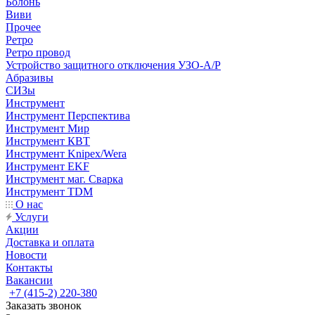
Болонь
Виви
Прочее
Ретро
Ретро провод
Устройство защитного отключения УЗО-А/Р
Абразивы
СИЗы
Инструмент
Инструмент Перспектива
Инструмент Мир
Инструмент КВТ
Инструмент Knipex/Wera
Инструмент EKF
Инструмент маг. Сварка
Инструмент TDM
О нас
Услуги
Акции
Доставка и оплата
Новости
Контакты
Вакансии
+7 (415-2) 220-380
Заказать звонок