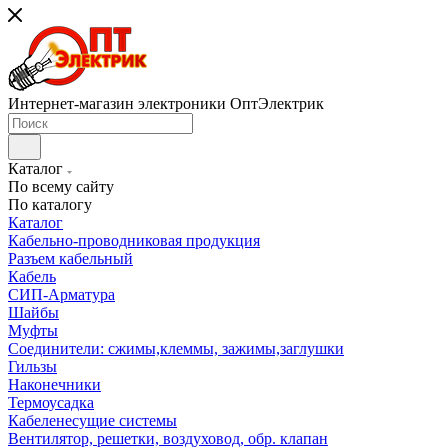
Интернет-магазин электроники ОптЭлектрик
Каталог
По всему сайту
По каталогу
Каталог
Кабельно-проводниковая продукция
Разъем кабельный
Кабель
СИП-Арматура
Шайбы
Муфты
Соединители: сжимы,клеммы, зажимы,заглушки
Гильзы
Наконечники
Термоусадка
Кабеленесущие системы
Вентилятор, решетки, воздуховод, обр. клапан