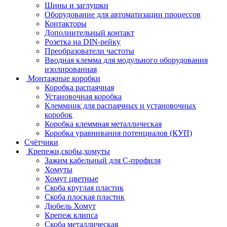
Шины и заглушки
Оборудование для автоматизации процессов
Контакторы
Дополнительный контакт
Розетка на DIN-рейку
Преобразователи частоты
Вводная клемма для модульного оборудования
изолированная
Монтажные коробки
Коробка распаячная
Установочная коробка
Клеммник для распаячных и установочных
коробок
Коробка клеммная металлическая
Коробка уравнивания потенциалов (КУП)
Счётчики
Крепежи,скобы,хомуты
Зажим кабельный для С-профиля
Хомуты
Хомут цветные
Скоба круглая пластик
Скоба плоская пластик
Дюбель Хомут
Крепеж клипса
Скоба металлическая