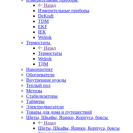
Назад
Измерительные приборы
DeKraft
TDM
EKF
IEK
Welrok
Термостаты
Назад
Термостаты
Welrok
ТДМ
Нанопротект
Обогреватели
Внутренние нужды
Теплый пол
Метизы
Стабилизаторы
Таймеры
Электродвигатели
Товары для дома и путешествий
Щиты, Шкафы, Ящики, Корпуса, боксы
Назад
Щиты, Шкафы, Ящики, Корпуса, боксы