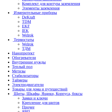
Комплект для контура заземления
Элементы заземления
Измерительные приборы
DeKraft
TDM
EKF
IEK
Welrok
Термостаты
Welrok
ТДМ
Нанопротект
Обогреватели
Внутренние нужды
Теплый пол
Метизы
Стабилизаторы
Таймеры
Электродвигатели
Товары для дома и путешествий
Щиты, Шкафы, Ящики, Корпуса, боксы
Замки и ключи
Крепление для щитов
Прочее
ЯРП