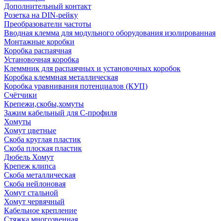
Дополнительный контакт
Розетка на DIN-рейку
Преобразователи частоты
Вводная клемма для модульного оборудования изолированная
Монтажные коробки
Коробка распаячная
Установочная коробка
Клеммник для распаячных и установочных коробок
Коробка клеммная металлическая
Коробка уравнивания потенциалов (КУП)
Счётчики
Крепежи,скобы,хомуты
Зажим кабельный для С-профиля
Хомуты
Хомут цветные
Скоба круглая пластик
Скоба плоская пластик
Дюбель Хомут
Крепеж клипса
Скоба металлическая
Скоба нейлоновая
Хомут стальной
Хомут червячный
Кабельное крепление
Стяжка многозвенная