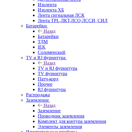
Изолента
Изолента ХБ
Лента сигнальная ЛСК
Лента TPL,ЛКТ,ЛСО,ЛССИ, СИЛ
Батарейки
Назад
Батарейки
ТДМ
IEK
Соломенский
TV и RJ фурнитура
Назад
TV и RJ фурнитура
TV фурнитура
Патч-корд
Прочее
RJ фурнитура
Распродажа
Заземление
Назад
Заземление
Проводник заземления
Комплект для контура заземления
Элементы заземления
Измерительные приборы