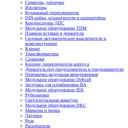
Символы, таблички
Изоляторы
Кулачковый переключатель
DIN-рейка, ограничители и кронштейны
Конденсаторы ДПС
Модульное оборудование TDM
Плавкие вставки и держатели
Силовые автоматические выключатели и
комплектующие
Климат
Трансформаторы
Сальники
Кнопки, переключатели,корпуса
Держатель под предохранитель и предохранители
Перемычка модульная межуровневая
Модульное оборудование DeKraft
Заглушка для пломбировки ВА
Модульное оборудование IEK
Рубильники
Светосигнальная арматура
Модульное оборудование DKC
Маркеры и бирки
Датчики
Реле
Расцепители