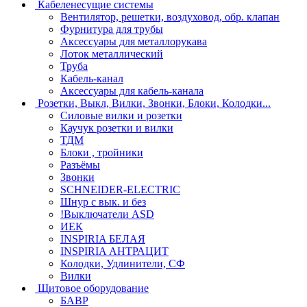
Кабеленесущие системы
Вентилятор, решетки, воздуховод, обр. клапан
Фурнитура для трубы
Аксессуары для металлорукава
Лоток металлический
Труба
Кабель-канал
Аксессуары для кабель-канала
Розетки, Выкл, Вилки, Звонки, Блоки, Колодки...
Силовые вилки и розетки
Каучук розетки и вилки
ТДМ
Блоки , тройники
Разъёмы
Звонки
SCHNEIDER-ELECTRIC
Шнур с вык. и без
!Выключатели ASD
ИЕК
INSPIRIA БЕЛАЯ
INSPIRIA АНТРАЦИТ
Колодки, Удлинители, СФ
Вилки
Щитовое оборудование
БАВР