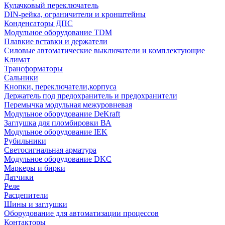
Кулачковый переключатель
DIN-рейка, ограничители и кронштейны
Конденсаторы ДПС
Модульное оборудование TDM
Плавкие вставки и держатели
Силовые автоматические выключатели и комплектующие
Климат
Трансформаторы
Сальники
Кнопки, переключатели,корпуса
Держатель под предохранитель и предохранители
Перемычка модульная межуровневая
Модульное оборудование DeKraft
Заглушка для пломбировки ВА
Модульное оборудование IEK
Рубильники
Светосигнальная арматура
Модульное оборудование DKC
Маркеры и бирки
Датчики
Реле
Расцепители
Шины и заглушки
Оборудование для автоматизации процессов
Контакторы