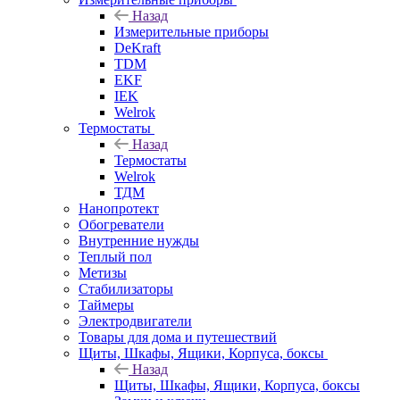
Назад
Измерительные приборы
DeKraft
TDM
EKF
IEK
Welrok
Термостаты
Назад
Термостаты
Welrok
ТДМ
Нанопротект
Обогреватели
Внутренние нужды
Теплый пол
Метизы
Стабилизаторы
Таймеры
Электродвигатели
Товары для дома и путешествий
Щиты, Шкафы, Ящики, Корпуса, боксы
Назад
Щиты, Шкафы, Ящики, Корпуса, боксы