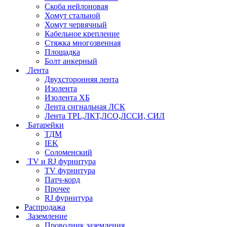
Скоба нейлоновая
Хомут стальной
Хомут червячный
Кабельное крепление
Стяжка многозвенная
Площадка
Болт анкерный
Лента
Двухсторонняя лента
Изолента
Изолента ХБ
Лента сигнальная ЛСК
Лента TPL,ЛКТ,ЛСО,ЛССИ, СИЛ
Батарейки
ТДМ
IEK
Соломенский
TV и RJ фурнитура
TV фурнитура
Патч-корд
Прочее
RJ фурнитура
Распродажа
Заземление
Проводник заземления