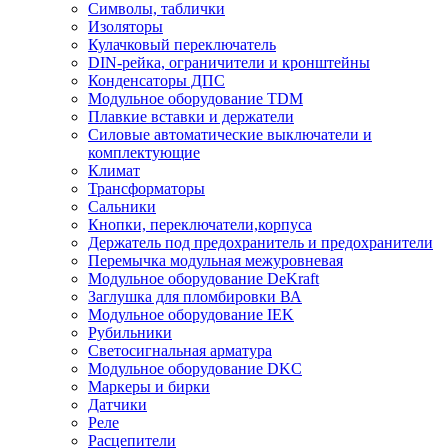
Символы, таблички
Изоляторы
Кулачковый переключатель
DIN-рейка, ограничители и кронштейны
Конденсаторы ДПС
Модульное оборудование TDM
Плавкие вставки и держатели
Силовые автоматические выключатели и
комплектующие
Климат
Трансформаторы
Сальники
Кнопки, переключатели,корпуса
Держатель под предохранитель и предохранители
Перемычка модульная межуровневая
Модульное оборудование DeKraft
Заглушка для пломбировки ВА
Модульное оборудование IEK
Рубильники
Светосигнальная арматура
Модульное оборудование DKC
Маркеры и бирки
Датчики
Реле
Расцепители