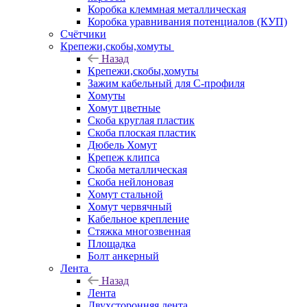
Коробка клеммная металлическая
Коробка уравнивания потенциалов (КУП)
Счётчики
Крепежи,скобы,хомуты
Назад
Крепежи,скобы,хомуты
Зажим кабельный для С-профиля
Хомуты
Хомут цветные
Скоба круглая пластик
Скоба плоская пластик
Дюбель Хомут
Крепеж клипса
Скоба металлическая
Скоба нейлоновая
Хомут стальной
Хомут червячный
Кабельное крепление
Стяжка многозвенная
Площадка
Болт анкерный
Лента
Назад
Лента
Двухсторонняя лента