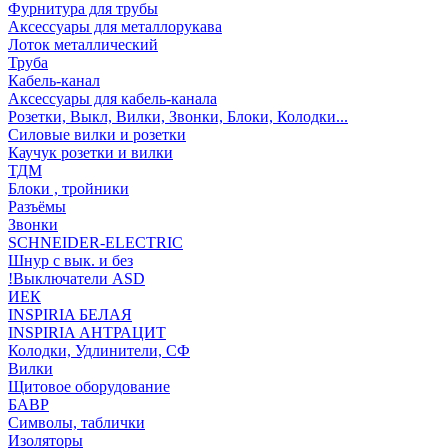
Фурнитура для трубы
Аксессуары для металлорукава
Лоток металлический
Труба
Кабель-канал
Аксессуары для кабель-канала
Розетки, Выкл, Вилки, Звонки, Блоки, Колодки...
Силовые вилки и розетки
Каучук розетки и вилки
ТДМ
Блоки , тройники
Разъёмы
Звонки
SCHNEIDER-ELECTRIC
Шнур с вык. и без
!Выключатели ASD
ИЕК
INSPIRIA БЕЛАЯ
INSPIRIA АНТРАЦИТ
Колодки, Удлинители, СФ
Вилки
Щитовое оборудование
БАВР
Символы, таблички
Изоляторы