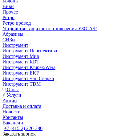
Болонь
Виви
Прочее
Ретро
Ретро провод
Устройство защитного отключения УЗО-А/Р
Абразивы
СИЗы
Инструмент
Инструмент Перспектива
Инструмент Мир
Инструмент КВТ
Инструмент Knipex/Wera
Инструмент EKF
Инструмент маг. Сварка
Инструмент TDM
О нас
Услуги
Акции
Доставка и оплата
Новости
Контакты
Вакансии
+7 (415-2) 220-380
Заказать звонок