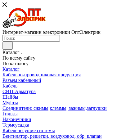
Интернет-магазин электроники ОптЭлектрик
Каталог
По всему сайту
По каталогу
Каталог
Кабельно-проводниковая продукция
Разъем кабельный
Кабель
СИП-Арматура
Шайбы
Муфты
Соединители: сжимы,клеммы, зажимы,заглушки
Гильзы
Наконечники
Термоусадка
Кабеленесущие системы
Вентилятор, решетки, воздуховод, обр. клапан