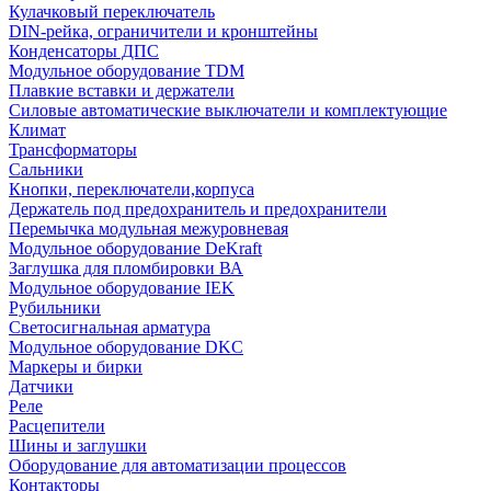
Кулачковый переключатель
DIN-рейка, ограничители и кронштейны
Конденсаторы ДПС
Модульное оборудование TDM
Плавкие вставки и держатели
Силовые автоматические выключатели и комплектующие
Климат
Трансформаторы
Сальники
Кнопки, переключатели,корпуса
Держатель под предохранитель и предохранители
Перемычка модульная межуровневая
Модульное оборудование DeKraft
Заглушка для пломбировки ВА
Модульное оборудование IEK
Рубильники
Светосигнальная арматура
Модульное оборудование DKC
Маркеры и бирки
Датчики
Реле
Расцепители
Шины и заглушки
Оборудование для автоматизации процессов
Контакторы