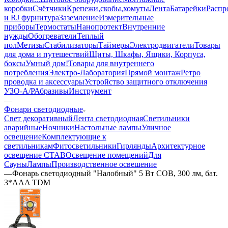
коробки
Счётчики
Крепежи,скобы,хомуты
Лента
Батарейки
Распр
и RJ фурнитура
Заземление
Измерительные
приборы
Термостаты
Нанопротект
Внутренние
нужды
Обогреватели
Теплый
пол
Метизы
Стабилизаторы
Таймеры
Электродвигатели
Товары
для дома и путешествий
Щиты, Шкафы, Ящики, Корпуса,
боксы
Умный дом
!Товары для внутреннего
потребления
Электро-Лаборатория
Прямой монтаж
Ретро
проводка и аксессуары
Устройство защитного отключения
УЗО-А/Р
Абразивы
Инструмент
—
Фонари светодиодные
Свет декоративный
Лента светодиодная
Светильники
аварийные
Ночники
Настольные лампы
Уличное
освещение
Комплектующие к
светильникам
Фитосветильники
Гирлянды
Архитектурное
освещение СТАВ
Освещение помещений
Для
Сауны
Лампы
Производственное освешение
—
Фонарь светодиодный "Налобный" 5 Вт COB, 300 лм, бат.
3*AAA TDM