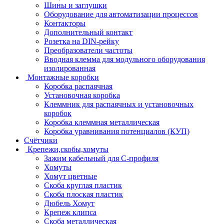
Шины и заглушки
Оборудование для автоматизации процессов
Контакторы
Дополнительный контакт
Розетка на DIN-рейку
Преобразователи частоты
Вводная клемма для модульного оборудования
изолированная
Монтажные коробки
Коробка распаячная
Установочная коробка
Клеммник для распаячных и установочных
коробок
Коробка клеммная металлическая
Коробка уравнивания потенциалов (КУП)
Счётчики
Крепежи,скобы,хомуты
Зажим кабельный для С-профиля
Хомуты
Хомут цветные
Скоба круглая пластик
Скоба плоская пластик
Дюбель Хомут
Крепеж клипса
Скоба металлическая