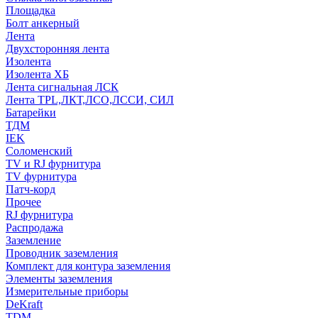
Площадка
Болт анкерный
Лента
Двухсторонняя лента
Изолента
Изолента ХБ
Лента сигнальная ЛСК
Лента TPL,ЛКТ,ЛСО,ЛССИ, СИЛ
Батарейки
ТДМ
IEK
Соломенский
TV и RJ фурнитура
TV фурнитура
Патч-корд
Прочее
RJ фурнитура
Распродажа
Заземление
Проводник заземления
Комплект для контура заземления
Элементы заземления
Измерительные приборы
DeKraft
TDM