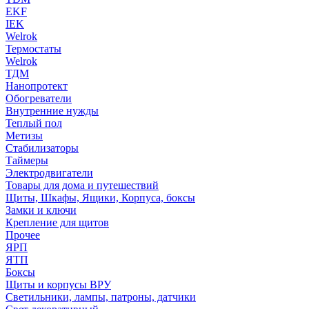
EKF
IEK
Welrok
Термостаты
Welrok
ТДМ
Нанопротект
Обогреватели
Внутренние нужды
Теплый пол
Метизы
Стабилизаторы
Таймеры
Электродвигатели
Товары для дома и путешествий
Щиты, Шкафы, Ящики, Корпуса, боксы
Замки и ключи
Крепление для щитов
Прочее
ЯРП
ЯТП
Боксы
Щиты и корпусы ВРУ
Светильники, лампы, патроны, датчики