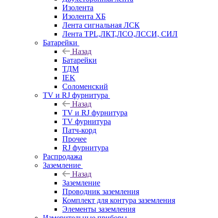
Изолента
Изолента ХБ
Лента сигнальная ЛСК
Лента TPL,ЛКТ,ЛСО,ЛССИ, СИЛ
Батарейки
Назад
Батарейки
ТДМ
IEK
Соломенский
TV и RJ фурнитура
Назад
TV и RJ фурнитура
TV фурнитура
Патч-корд
Прочее
RJ фурнитура
Распродажа
Заземление
Назад
Заземление
Проводник заземления
Комплект для контура заземления
Элементы заземления
Измерительные приборы