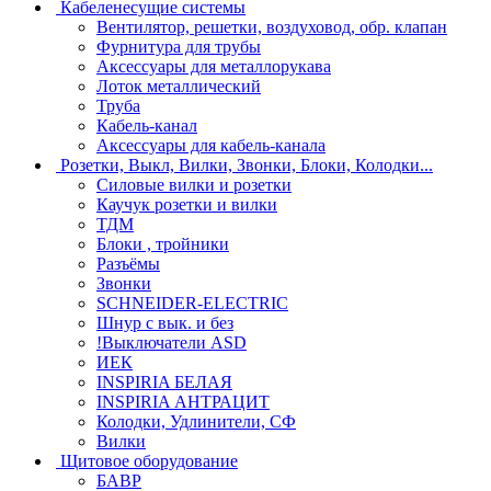
Кабеленесущие системы
Вентилятор, решетки, воздуховод, обр. клапан
Фурнитура для трубы
Аксессуары для металлорукава
Лоток металлический
Труба
Кабель-канал
Аксессуары для кабель-канала
Розетки, Выкл, Вилки, Звонки, Блоки, Колодки...
Силовые вилки и розетки
Каучук розетки и вилки
ТДМ
Блоки , тройники
Разъёмы
Звонки
SCHNEIDER-ELECTRIC
Шнур с вык. и без
!Выключатели ASD
ИЕК
INSPIRIA БЕЛАЯ
INSPIRIA АНТРАЦИТ
Колодки, Удлинители, СФ
Вилки
Щитовое оборудование
БАВР