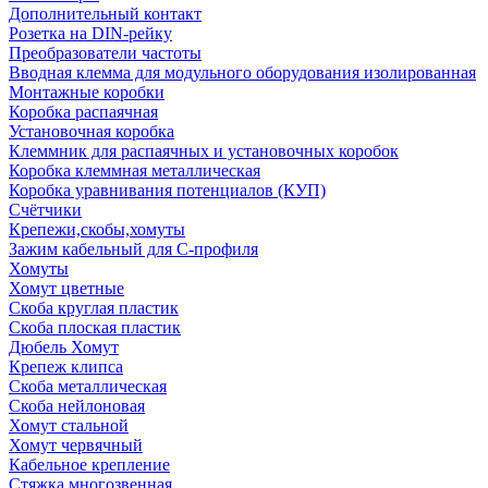
Дополнительный контакт
Розетка на DIN-рейку
Преобразователи частоты
Вводная клемма для модульного оборудования изолированная
Монтажные коробки
Коробка распаячная
Установочная коробка
Клеммник для распаячных и установочных коробок
Коробка клеммная металлическая
Коробка уравнивания потенциалов (КУП)
Счётчики
Крепежи,скобы,хомуты
Зажим кабельный для С-профиля
Хомуты
Хомут цветные
Скоба круглая пластик
Скоба плоская пластик
Дюбель Хомут
Крепеж клипса
Скоба металлическая
Скоба нейлоновая
Хомут стальной
Хомут червячный
Кабельное крепление
Стяжка многозвенная