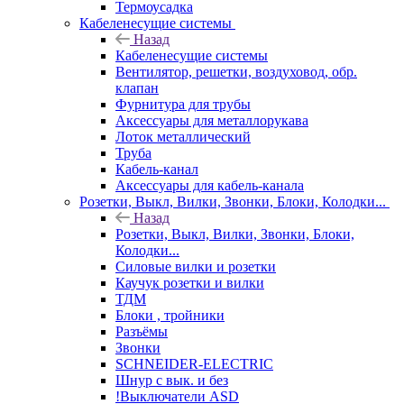
Термоусадка
Кабеленесущие системы
Назад
Кабеленесущие системы
Вентилятор, решетки, воздуховод, обр.
клапан
Фурнитура для трубы
Аксессуары для металлорукава
Лоток металлический
Труба
Кабель-канал
Аксессуары для кабель-канала
Розетки, Выкл, Вилки, Звонки, Блоки, Колодки...
Назад
Розетки, Выкл, Вилки, Звонки, Блоки,
Колодки...
Силовые вилки и розетки
Каучук розетки и вилки
ТДМ
Блоки , тройники
Разъёмы
Звонки
SCHNEIDER-ELECTRIC
Шнур с вык. и без
!Выключатели ASD