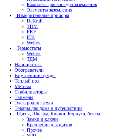
Комплект для контура заземления
Элементы заземления
Измерительные приборы
DeKraft
TDM
EKF
IEK
Welrok
Термостаты
Welrok
ТДМ
Нанопротект
Обогреватели
Внутренние нужды
Теплый пол
Метизы
Стабилизаторы
Таймеры
Электродвигатели
Товары для дома и путешествий
Щиты, Шкафы, Ящики, Корпуса, боксы
Замки и ключи
Крепление для щитов
Прочее
ЯРП