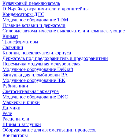
Кулачковый переключатель
DIN-рейка, ограничители и кронштейны
Конденсаторы ДПС
Модульное оборудование TDM
Плавкие вставки и держатели
Силовые автоматические выключатели и комплектующие
Климат
Трансформаторы
Сальники
Кнопки, переключатели,корпуса
Держатель под предохранитель и предохранители
Перемычка модульная межуровневая
Модульное оборудование DeKraft
Заглушка для пломбировки ВА
Модульное оборудование IEK
Рубильники
Светосигнальная арматура
Модульное оборудование DKC
Маркеры и бирки
Датчики
Реле
Расцепители
Шины и заглушки
Оборудование для автоматизации процессов
Контакторы