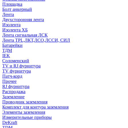
Площадка
Болт анкерный
Лента
Двухсторонняя лента
Изолента
Изолента ХБ
Лента сигнальная ЛСК
Лента TPL,ЛКТ,ЛСО,ЛССИ, СИЛ
Батарейки
ТДМ
IEK
Соломенский
TV и RJ фурнитура
TV фурнитура
Патч-корд
Прочее
RJ фурнитура
Распродажа
Заземление
Проводник заземления
Комплект для контура заземления
Элементы заземления
Измерительные приборы
DeKraft
TDM