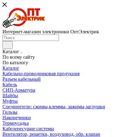
Интернет-магазин электроники ОптЭлектрик
Каталог
По всему сайту
По каталогу
Каталог
Кабельно-проводниковая продукция
Разъем кабельный
Кабель
СИП-Арматура
Шайбы
Муфты
Соединители: сжимы,клеммы, зажимы,заглушки
Гильзы
Наконечники
Термоусадка
Кабеленесущие системы
Вентилятор, решетки, воздуховод, обр. клапан