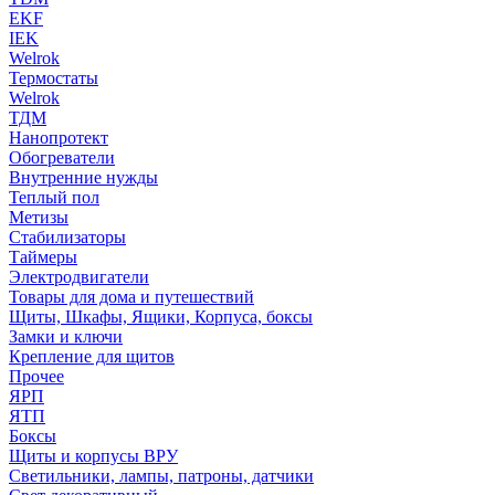
EKF
IEK
Welrok
Термостаты
Welrok
ТДМ
Нанопротект
Обогреватели
Внутренние нужды
Теплый пол
Метизы
Стабилизаторы
Таймеры
Электродвигатели
Товары для дома и путешествий
Щиты, Шкафы, Ящики, Корпуса, боксы
Замки и ключи
Крепление для щитов
Прочее
ЯРП
ЯТП
Боксы
Щиты и корпусы ВРУ
Светильники, лампы, патроны, датчики