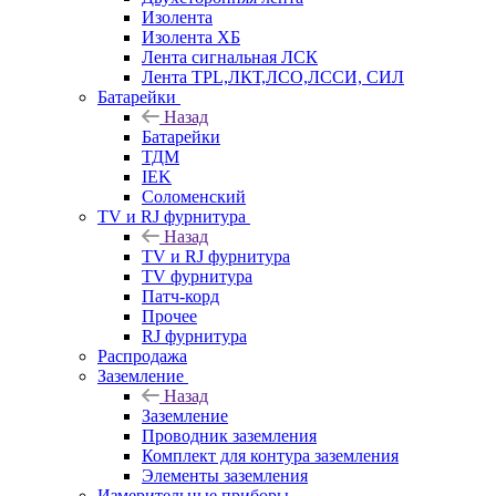
Изолента
Изолента ХБ
Лента сигнальная ЛСК
Лента TPL,ЛКТ,ЛСО,ЛССИ, СИЛ
Батарейки
Назад
Батарейки
ТДМ
IEK
Соломенский
TV и RJ фурнитура
Назад
TV и RJ фурнитура
TV фурнитура
Патч-корд
Прочее
RJ фурнитура
Распродажа
Заземление
Назад
Заземление
Проводник заземления
Комплект для контура заземления
Элементы заземления
Измерительные приборы