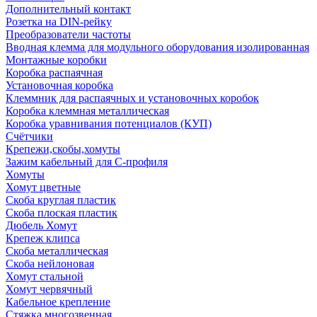
Дополнительный контакт
Розетка на DIN-рейку
Преобразователи частоты
Вводная клемма для модульного оборудования изолированная
Монтажные коробки
Коробка распаячная
Установочная коробка
Клеммник для распаячных и установочных коробок
Коробка клеммная металлическая
Коробка уравнивания потенциалов (КУП)
Счётчики
Крепежи,скобы,хомуты
Зажим кабельный для С-профиля
Хомуты
Хомут цветные
Скоба круглая пластик
Скоба плоская пластик
Дюбель Хомут
Крепеж клипса
Скоба металлическая
Скоба нейлоновая
Хомут стальной
Хомут червячный
Кабельное крепление
Стяжка многозвенная