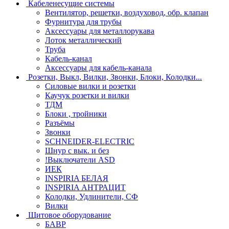
Кабеленесущие системы
Вентилятор, решетки, воздуховод, обр. клапан
Фурнитура для трубы
Аксессуары для металлорукава
Лоток металлический
Труба
Кабель-канал
Аксессуары для кабель-канала
Розетки, Выкл, Вилки, Звонки, Блоки, Колодки...
Силовые вилки и розетки
Каучук розетки и вилки
ТДМ
Блоки , тройники
Разъёмы
Звонки
SCHNEIDER-ELECTRIC
Шнур с вык. и без
!Выключатели ASD
ИЕК
INSPIRIA БЕЛАЯ
INSPIRIA АНТРАЦИТ
Колодки, Удлинители, СФ
Вилки
Щитовое оборудование
БАВР