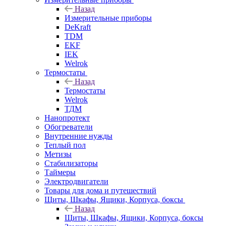
Назад
Измерительные приборы
DeKraft
TDM
EKF
IEK
Welrok
Термостаты
Назад
Термостаты
Welrok
ТДМ
Нанопротект
Обогреватели
Внутренние нужды
Теплый пол
Метизы
Стабилизаторы
Таймеры
Электродвигатели
Товары для дома и путешествий
Щиты, Шкафы, Ящики, Корпуса, боксы
Назад
Щиты, Шкафы, Ящики, Корпуса, боксы