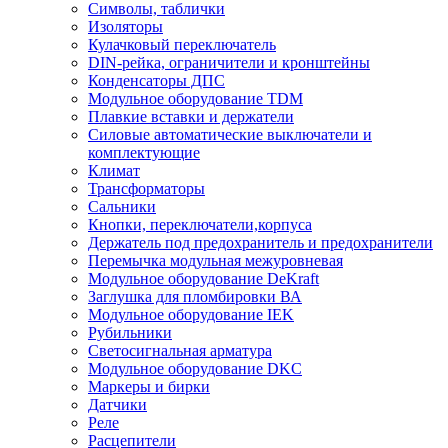
Символы, таблички
Изоляторы
Кулачковый переключатель
DIN-рейка, ограничители и кронштейны
Конденсаторы ДПС
Модульное оборудование TDM
Плавкие вставки и держатели
Силовые автоматические выключатели и
комплектующие
Климат
Трансформаторы
Сальники
Кнопки, переключатели,корпуса
Держатель под предохранитель и предохранители
Перемычка модульная межуровневая
Модульное оборудование DeKraft
Заглушка для пломбировки ВА
Модульное оборудование IEK
Рубильники
Светосигнальная арматура
Модульное оборудование DKC
Маркеры и бирки
Датчики
Реле
Расцепители