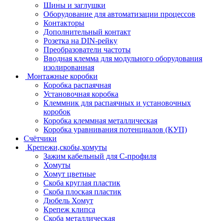
Шины и заглушки
Оборудование для автоматизации процессов
Контакторы
Дополнительный контакт
Розетка на DIN-рейку
Преобразователи частоты
Вводная клемма для модульного оборудования
изолированная
Монтажные коробки
Коробка распаячная
Установочная коробка
Клеммник для распаячных и установочных
коробок
Коробка клеммная металлическая
Коробка уравнивания потенциалов (КУП)
Счётчики
Крепежи,скобы,хомуты
Зажим кабельный для С-профиля
Хомуты
Хомут цветные
Скоба круглая пластик
Скоба плоская пластик
Дюбель Хомут
Крепеж клипса
Скоба металлическая