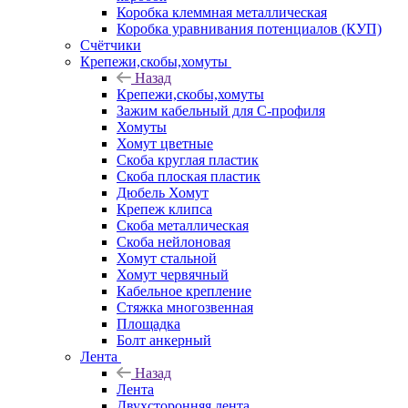
Коробка клеммная металлическая
Коробка уравнивания потенциалов (КУП)
Счётчики
Крепежи,скобы,хомуты
Назад
Крепежи,скобы,хомуты
Зажим кабельный для С-профиля
Хомуты
Хомут цветные
Скоба круглая пластик
Скоба плоская пластик
Дюбель Хомут
Крепеж клипса
Скоба металлическая
Скоба нейлоновая
Хомут стальной
Хомут червячный
Кабельное крепление
Стяжка многозвенная
Площадка
Болт анкерный
Лента
Назад
Лента
Двухсторонняя лента