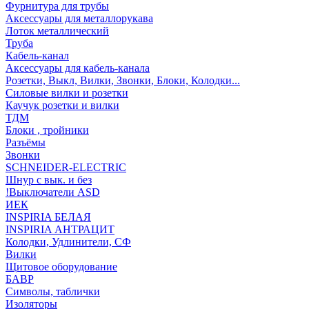
Фурнитура для трубы
Аксессуары для металлорукава
Лоток металлический
Труба
Кабель-канал
Аксессуары для кабель-канала
Розетки, Выкл, Вилки, Звонки, Блоки, Колодки...
Силовые вилки и розетки
Каучук розетки и вилки
ТДМ
Блоки , тройники
Разъёмы
Звонки
SCHNEIDER-ELECTRIC
Шнур с вык. и без
!Выключатели ASD
ИЕК
INSPIRIA БЕЛАЯ
INSPIRIA АНТРАЦИТ
Колодки, Удлинители, СФ
Вилки
Щитовое оборудование
БАВР
Символы, таблички
Изоляторы