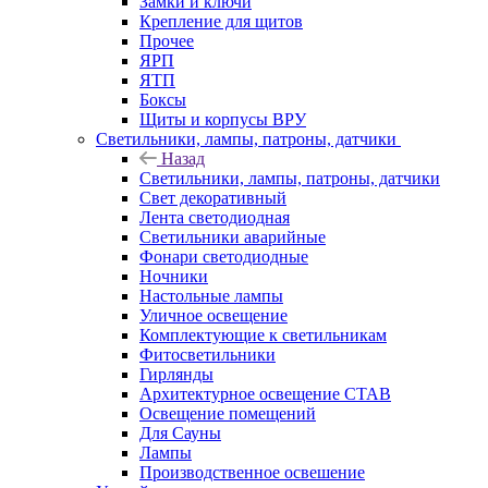
Замки и ключи
Крепление для щитов
Прочее
ЯРП
ЯТП
Боксы
Щиты и корпусы ВРУ
Светильники, лампы, патроны, датчики
Назад
Светильники, лампы, патроны, датчики
Свет декоративный
Лента светодиодная
Светильники аварийные
Фонари светодиодные
Ночники
Настольные лампы
Уличное освещение
Комплектующие к светильникам
Фитосветильники
Гирлянды
Архитектурное освещение СТАВ
Освещение помещений
Для Сауны
Лампы
Производственное освешение