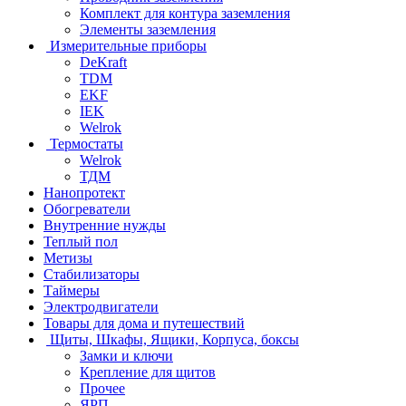
Комплект для контура заземления
Элементы заземления
Измерительные приборы
DeKraft
TDM
EKF
IEK
Welrok
Термостаты
Welrok
ТДМ
Нанопротект
Обогреватели
Внутренние нужды
Теплый пол
Метизы
Стабилизаторы
Таймеры
Электродвигатели
Товары для дома и путешествий
Щиты, Шкафы, Ящики, Корпуса, боксы
Замки и ключи
Крепление для щитов
Прочее
ЯРП