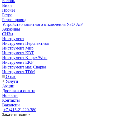
Болонь
Виви
Прочее
Ретро
Ретро провод
Устройство защитного отключения УЗО-А/Р
Абразивы
СИЗы
Инструмент
Инструмент Перспектива
Инструмент Мир
Инструмент КВТ
Инструмент Knipex/Wera
Инструмент EKF
Инструмент маг. Сварка
Инструмент TDM
О нас
Услуги
Акции
Доставка и оплата
Новости
Контакты
Вакансии
+7 (415-2) 220-380
Заказать звонок