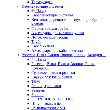
Термоусадка
Кабеленесущие системы
Назад
Кабеленесущие системы
Вентилятор, решетки, воздуховод, обр.
клапан
Фурнитура для трубы
Аксессуары для металлорукава
Лоток металлический
Труба
Кабель-канал
Аксессуары для кабель-канала
Розетки, Выкл, Вилки, Звонки, Блоки, Колодки...
Назад
Розетки, Выкл, Вилки, Звонки, Блоки,
Колодки...
Силовые вилки и розетки
Каучук розетки и вилки
ТДМ
Блоки , тройники
Разъёмы
Звонки
SCHNEIDER-ELECTRIC
Шнур с вык. и без
!Выключатели ASD