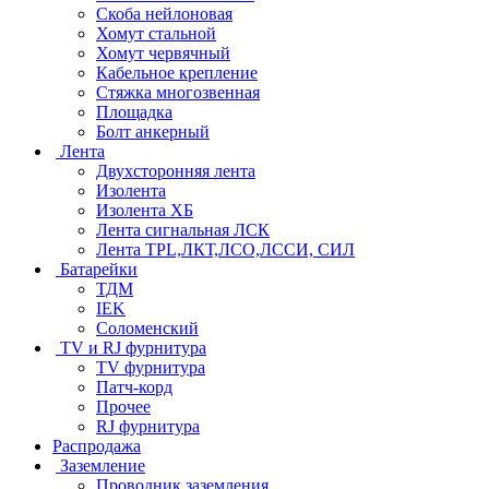
Скоба нейлоновая
Хомут стальной
Хомут червячный
Кабельное крепление
Стяжка многозвенная
Площадка
Болт анкерный
Лента
Двухсторонняя лента
Изолента
Изолента ХБ
Лента сигнальная ЛСК
Лента TPL,ЛКТ,ЛСО,ЛССИ, СИЛ
Батарейки
ТДМ
IEK
Соломенский
TV и RJ фурнитура
TV фурнитура
Патч-корд
Прочее
RJ фурнитура
Распродажа
Заземление
Проводник заземления