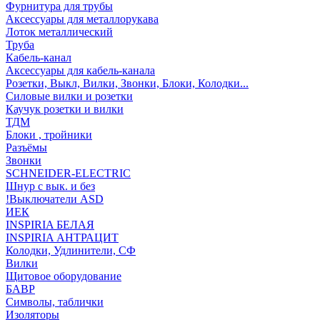
Фурнитура для трубы
Аксессуары для металлорукава
Лоток металлический
Труба
Кабель-канал
Аксессуары для кабель-канала
Розетки, Выкл, Вилки, Звонки, Блоки, Колодки...
Силовые вилки и розетки
Каучук розетки и вилки
ТДМ
Блоки , тройники
Разъёмы
Звонки
SCHNEIDER-ELECTRIC
Шнур с вык. и без
!Выключатели ASD
ИЕК
INSPIRIA БЕЛАЯ
INSPIRIA АНТРАЦИТ
Колодки, Удлинители, СФ
Вилки
Щитовое оборудование
БАВР
Символы, таблички
Изоляторы