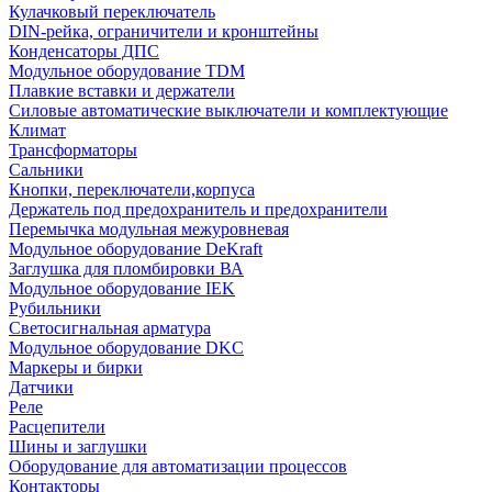
Кулачковый переключатель
DIN-рейка, ограничители и кронштейны
Конденсаторы ДПС
Модульное оборудование TDM
Плавкие вставки и держатели
Силовые автоматические выключатели и комплектующие
Климат
Трансформаторы
Сальники
Кнопки, переключатели,корпуса
Держатель под предохранитель и предохранители
Перемычка модульная межуровневая
Модульное оборудование DeKraft
Заглушка для пломбировки ВА
Модульное оборудование IEK
Рубильники
Светосигнальная арматура
Модульное оборудование DKC
Маркеры и бирки
Датчики
Реле
Расцепители
Шины и заглушки
Оборудование для автоматизации процессов
Контакторы