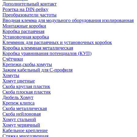
Дополнительный контакт
Розетка на DIN-рейку
Преобразователи частоты
Вводная клемма для модульного оборудования изолированная
Монтажные коробки
Коробка распаячная
Установочная коробка
Клеммник для распаячных и установочных коробок
Коробка клеммная металлическая
Коробка уравнивания потенциалов (КУП)
Счётчики
Крепежи,скобы,хомуты
Зажим кабельный для С-профиля
Хомуты
Хомут цветные
Скоба круглая пластик
Скоба плоская пластик
Дюбель Хомут
Крепеж клипса
Скоба металлическая
Скоба нейлоновая
Хомут стальной
Хомут червячный
Кабельное крепление
Стяжка многозвенная