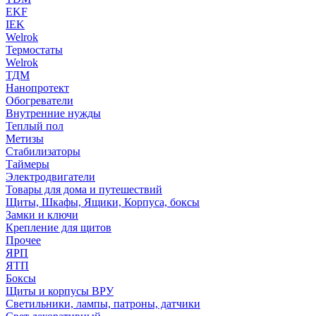
EKF
IEK
Welrok
Термостаты
Welrok
ТДМ
Нанопротект
Обогреватели
Внутренние нужды
Теплый пол
Метизы
Стабилизаторы
Таймеры
Электродвигатели
Товары для дома и путешествий
Щиты, Шкафы, Ящики, Корпуса, боксы
Замки и ключи
Крепление для щитов
Прочее
ЯРП
ЯТП
Боксы
Щиты и корпусы ВРУ
Светильники, лампы, патроны, датчики