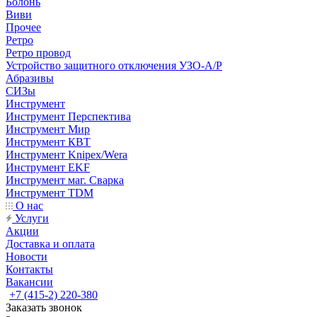
Болонь
Виви
Прочее
Ретро
Ретро провод
Устройство защитного отключения УЗО-А/Р
Абразивы
СИЗы
Инструмент
Инструмент Перспектива
Инструмент Мир
Инструмент КВТ
Инструмент Knipex/Wera
Инструмент EKF
Инструмент маг. Сварка
Инструмент TDM
О нас
Услуги
Акции
Доставка и оплата
Новости
Контакты
Вакансии
+7 (415-2) 220-380
Заказать звонок