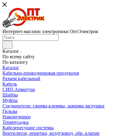
Интернет-магазин электроники ОптЭлектрик
Каталог
По всему сайту
По каталогу
Каталог
Кабельно-проводниковая продукция
Разъем кабельный
Кабель
СИП-Арматура
Шайбы
Муфты
Соединители: сжимы,клеммы, зажимы,заглушки
Гильзы
Наконечники
Термоусадка
Кабеленесущие системы
Вентилятор, решетки, воздуховод, обр. клапан