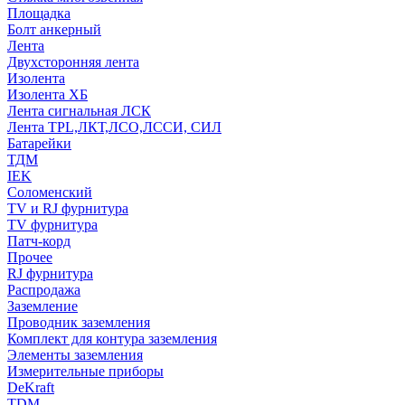
Площадка
Болт анкерный
Лента
Двухсторонняя лента
Изолента
Изолента ХБ
Лента сигнальная ЛСК
Лента TPL,ЛКТ,ЛСО,ЛССИ, СИЛ
Батарейки
ТДМ
IEK
Соломенский
TV и RJ фурнитура
TV фурнитура
Патч-корд
Прочее
RJ фурнитура
Распродажа
Заземление
Проводник заземления
Комплект для контура заземления
Элементы заземления
Измерительные приборы
DeKraft
TDM