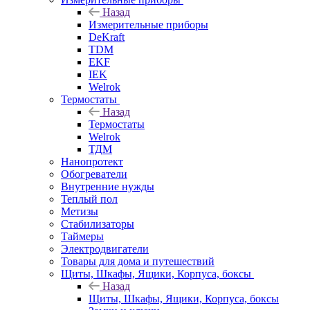
Назад
Измерительные приборы
DeKraft
TDM
EKF
IEK
Welrok
Термостаты
Назад
Термостаты
Welrok
ТДМ
Нанопротект
Обогреватели
Внутренние нужды
Теплый пол
Метизы
Стабилизаторы
Таймеры
Электродвигатели
Товары для дома и путешествий
Щиты, Шкафы, Ящики, Корпуса, боксы
Назад
Щиты, Шкафы, Ящики, Корпуса, боксы