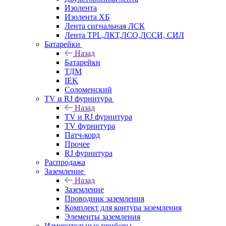
Изолента
Изолента ХБ
Лента сигнальная ЛСК
Лента TPL,ЛКТ,ЛСО,ЛССИ, СИЛ
Батарейки
Назад
Батарейки
ТДМ
IEK
Соломенский
TV и RJ фурнитура
Назад
TV и RJ фурнитура
TV фурнитура
Патч-корд
Прочее
RJ фурнитура
Распродажа
Заземление
Назад
Заземление
Проводник заземления
Комплект для контура заземления
Элементы заземления
Измерительные приборы