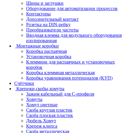
Шины и заглушки
Оборудование для автоматизации процессов
Контакторы
Дополнительный контакт
Розетка на DIN-рейку
Преобразователи частоты
Вводная клемма для модульного оборудования
изолированная
Монтажные коробки
Коробка распаячная
Установочная коробка
Клеммник для распаячных и установочных
коробок
Коробка клеммная металлическая
Коробка уравнивания потенциалов (КУП)
Счётчики
Крепежи,скобы,хомуты
Зажим кабельный для С-профиля
Хомуты
Хомут цветные
Скоба круглая пластик
Скоба плоская пластик
Дюбель Хомут
Крепеж клипса
Скоба металлическая