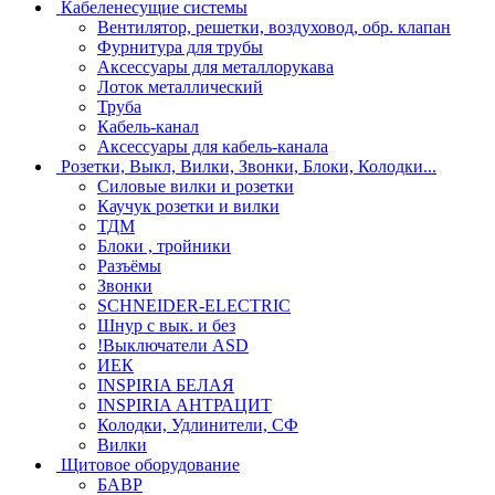
Кабеленесущие системы
Вентилятор, решетки, воздуховод, обр. клапан
Фурнитура для трубы
Аксессуары для металлорукава
Лоток металлический
Труба
Кабель-канал
Аксессуары для кабель-канала
Розетки, Выкл, Вилки, Звонки, Блоки, Колодки...
Силовые вилки и розетки
Каучук розетки и вилки
ТДМ
Блоки , тройники
Разъёмы
Звонки
SCHNEIDER-ELECTRIC
Шнур с вык. и без
!Выключатели ASD
ИЕК
INSPIRIA БЕЛАЯ
INSPIRIA АНТРАЦИТ
Колодки, Удлинители, СФ
Вилки
Щитовое оборудование
БАВР