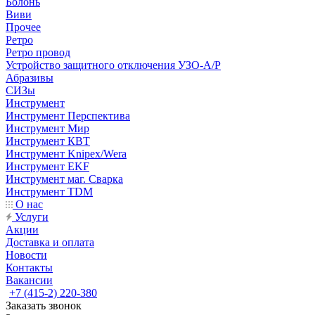
Болонь
Виви
Прочее
Ретро
Ретро провод
Устройство защитного отключения УЗО-А/Р
Абразивы
СИЗы
Инструмент
Инструмент Перспектива
Инструмент Мир
Инструмент КВТ
Инструмент Knipex/Wera
Инструмент EKF
Инструмент маг. Сварка
Инструмент TDM
О нас
Услуги
Акции
Доставка и оплата
Новости
Контакты
Вакансии
+7 (415-2) 220-380
Заказать звонок