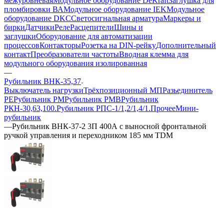
межуровневая
Модульное оборудование DeKraft
Заглушка для
пломбировки ВА
Модульное оборудование IEK
Модульное
оборудование DKC
Светосигнальная арматура
Маркеры и
бирки
Датчики
Реле
Расцепители
Шины и
заглушки
Оборудование для автоматизации
процессов
Контакторы
Розетка на DIN-рейку
Дополнительный
контакт
Преобразователи частоты
Вводная клемма для
модульного оборудования изолированная
—
Рубильник ВНК-35,37
Выключатель нагрузки
Трёхпозиционный МП
Разьединитель
РЕ
Рубильник РМ
Рубильник РМВ
Рубильник
РКН-30,63,100.
Рубильник РПС-1/1,2/1,4/1.
Прочее
Мини-
рубильник
—
Рубильник ВНК-37-2 3П 400А с выносной фронтальной
ручкой управления и переходником 185 мм TDM