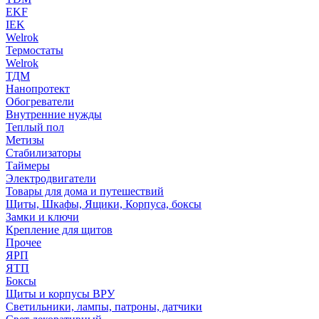
EKF
IEK
Welrok
Термостаты
Welrok
ТДМ
Нанопротект
Обогреватели
Внутренние нужды
Теплый пол
Метизы
Стабилизаторы
Таймеры
Электродвигатели
Товары для дома и путешествий
Щиты, Шкафы, Ящики, Корпуса, боксы
Замки и ключи
Крепление для щитов
Прочее
ЯРП
ЯТП
Боксы
Щиты и корпусы ВРУ
Светильники, лампы, патроны, датчики