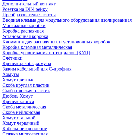
Дополнительный контакт
Розетка на DIN-рейку
Преобразователи частоты
Вводная клемма для модульного оборудования изолированная
Монтажные коробки
Коробка распаячная
Установочная коробка
Клеммник для распаячных и установочных коробок
Коробка клеммная металлическая
Коробка уравнивания потенциалов (КУП)
Счётчики
Крепежи,скобы,хомуты
Зажим кабельный для С-профиля
Хомуты
Хомут цветные
Скоба круглая пластик
Скоба плоская пластик
Дюбель Хомут
Крепеж клипса
Скоба металлическая
Скоба нейлоновая
Хомут стальной
Хомут червячный
Кабельное крепление
Стяжка многозвенная