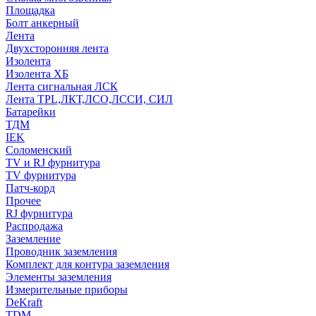
Площадка
Болт анкерный
Лента
Двухсторонняя лента
Изолента
Изолента ХБ
Лента сигнальная ЛСК
Лента TPL,ЛКТ,ЛСО,ЛССИ, СИЛ
Батарейки
ТДМ
IEK
Соломенский
TV и RJ фурнитура
TV фурнитура
Патч-корд
Прочее
RJ фурнитура
Распродажа
Заземление
Проводник заземления
Комплект для контура заземления
Элементы заземления
Измерительные приборы
DeKraft
TDM