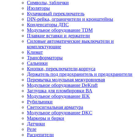
Символы, таблички
Изоляторы
Кулачковый переключатель
DIN-рейка, ограничители и кронштейны
Конденсаторы ДПС
Модульное оборудование TDM
Плавкие вставки и держатели
Силовые автоматические выключатели и
комплектующие
Климат
Трансформаторы
Сальники
Кнопки, переключатели,корпуса
Держатель под предохранитель и предохранители
Перемычка модульная межуровневая
Модульное оборудование DeKraft
Заглушка для пломбировки ВА
Модульное оборудование IEK
Рубильники
Светосигнальная арматура
Модульное оборудование DKC
Маркеры и бирки
Датчики
Реле
Расцепители