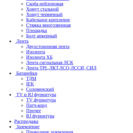
Скоба нейлоновая
Хомут стальной
Хомут червячный
Кабельное крепление
Стяжка многозвенная
Площадка
Болт анкерный
Лента
Двухсторонняя лента
Изолента
Изолента ХБ
Лента сигнальная ЛСК
Лента TPL,ЛКТ,ЛСО,ЛССИ, СИЛ
Батарейки
ТДМ
IEK
Соломенский
TV и RJ фурнитура
TV фурнитура
Патч-корд
Прочее
RJ фурнитура
Распродажа
Заземление
Проводник заземления