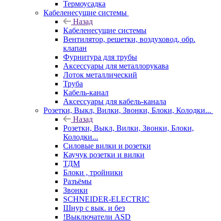
Термоусадка
Кабеленесущие системы
Назад
Кабеленесущие системы
Вентилятор, решетки, воздуховод, обр.
клапан
Фурнитура для трубы
Аксессуары для металлорукава
Лоток металлический
Труба
Кабель-канал
Аксессуары для кабель-канала
Розетки, Выкл, Вилки, Звонки, Блоки, Колодки...
Назад
Розетки, Выкл, Вилки, Звонки, Блоки,
Колодки...
Силовые вилки и розетки
Каучук розетки и вилки
ТДМ
Блоки , тройники
Разъёмы
Звонки
SCHNEIDER-ELECTRIC
Шнур с вык. и без
!Выключатели ASD