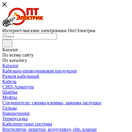
Интернет-магазин электроники ОптЭлектрик
Каталог
По всему сайту
По каталогу
Каталог
Кабельно-проводниковая продукция
Разъем кабельный
Кабель
СИП-Арматура
Шайбы
Муфты
Соединители: сжимы,клеммы, зажимы,заглушки
Гильзы
Наконечники
Термоусадка
Кабеленесущие системы
Вентилятор, решетки, воздуховод, обр. клапан