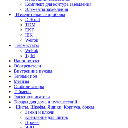
Комплект для контура заземления
Элементы заземления
Измерительные приборы
DeKraft
TDM
EKF
IEK
Welrok
Термостаты
Welrok
ТДМ
Нанопротект
Обогреватели
Внутренние нужды
Теплый пол
Метизы
Стабилизаторы
Таймеры
Электродвигатели
Товары для дома и путешествий
Щиты, Шкафы, Ящики, Корпуса, боксы
Замки и ключи
Крепление для щитов
Прочее
ЯРП