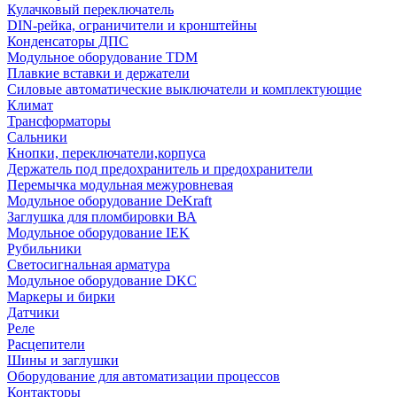
Кулачковый переключатель
DIN-рейка, ограничители и кронштейны
Конденсаторы ДПС
Модульное оборудование TDM
Плавкие вставки и держатели
Силовые автоматические выключатели и комплектующие
Климат
Трансформаторы
Сальники
Кнопки, переключатели,корпуса
Держатель под предохранитель и предохранители
Перемычка модульная межуровневая
Модульное оборудование DeKraft
Заглушка для пломбировки ВА
Модульное оборудование IEK
Рубильники
Светосигнальная арматура
Модульное оборудование DKC
Маркеры и бирки
Датчики
Реле
Расцепители
Шины и заглушки
Оборудование для автоматизации процессов
Контакторы