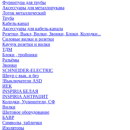
Фурнитура для трубы
Аксессуары для металлорукава
Лоток металлический
Труба
Кабель-канал
Аксессуары для кабель-канала
Розетки, Выкл, Вилки, Звонки, Блоки, Колодки...
Силовые вилки и розетки
Каучук розетки и вилки
ТДМ
Блоки , тройники
Разъёмы
Звонки
SCHNEIDER-ELECTRIC
Шнур с вык. и без
!Выключатели ASD
ИЕК
INSPIRIA БЕЛАЯ
INSPIRIA АНТРАЦИТ
Колодки, Удлинители, СФ
Вилки
Щитовое оборудование
БАВР
Символы, таблички
Изоляторы