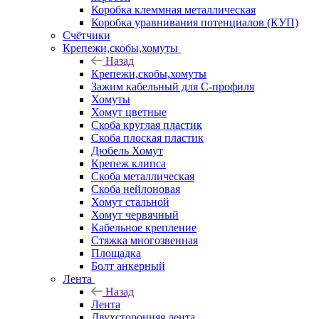
Коробка клеммная металлическая
Коробка уравнивания потенциалов (КУП)
Счётчики
Крепежи,скобы,хомуты
Назад
Крепежи,скобы,хомуты
Зажим кабельный для С-профиля
Хомуты
Хомут цветные
Скоба круглая пластик
Скоба плоская пластик
Дюбель Хомут
Крепеж клипса
Скоба металлическая
Скоба нейлоновая
Хомут стальной
Хомут червячный
Кабельное крепление
Стяжка многозвенная
Площадка
Болт анкерный
Лента
Назад
Лента
Двухсторонняя лента