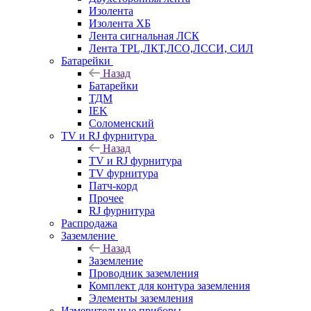
Изолента
Изолента ХБ
Лента сигнальная ЛСК
Лента TPL,ЛКТ,ЛСО,ЛССИ, СИЛ
Батарейки
Назад
Батарейки
ТДМ
IEK
Соломенский
TV и RJ фурнитура
Назад
TV и RJ фурнитура
TV фурнитура
Патч-корд
Прочее
RJ фурнитура
Распродажа
Заземление
Назад
Заземление
Проводник заземления
Комплект для контура заземления
Элементы заземления
Измерительные приборы