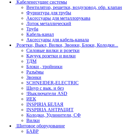
Кабеленесущие системы
Вентилятор, решетки, воздуховод, обр. клапан
Фурнитура для трубы
Аксессуары для металлорукава
Лоток металлический
Труба
Кабель-канал
Аксессуары для кабель-канала
Розетки, Выкл, Вилки, Звонки, Блоки, Колодки...
Силовые вилки и розетки
Каучук розетки и вилки
ТДМ
Блоки , тройники
Разъёмы
Звонки
SCHNEIDER-ELECTRIC
Шнур с вык. и без
!Выключатели ASD
ИЕК
INSPIRIA БЕЛАЯ
INSPIRIA АНТРАЦИТ
Колодки, Удлинители, СФ
Вилки
Щитовое оборудование
БАВР