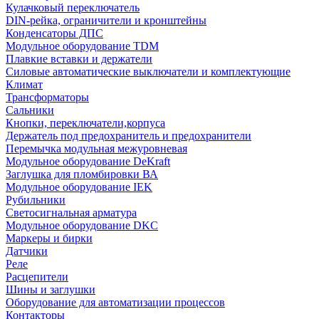
Кулачковый переключатель
DIN-рейка, ограничители и кронштейны
Конденсаторы ДПС
Модульное оборудование TDM
Плавкие вставки и держатели
Силовые автоматические выключатели и комплектующие
Климат
Трансформаторы
Сальники
Кнопки, переключатели,корпуса
Держатель под предохранитель и предохранители
Перемычка модульная межуровневая
Модульное оборудование DeKraft
Заглушка для пломбировки ВА
Модульное оборудование IEK
Рубильники
Светосигнальная арматура
Модульное оборудование DKC
Маркеры и бирки
Датчики
Реле
Расцепители
Шины и заглушки
Оборудование для автоматизации процессов
Контакторы