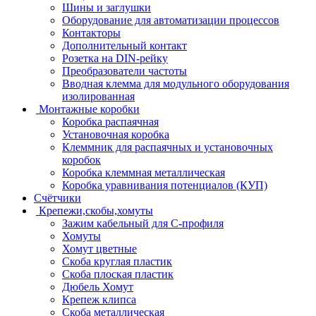
Шины и заглушки
Оборудование для автоматизации процессов
Контакторы
Дополнительный контакт
Розетка на DIN-рейку
Преобразователи частоты
Вводная клемма для модульного оборудования
изолированная
Монтажные коробки
Коробка распаячная
Установочная коробка
Клеммник для распаячных и установочных
коробок
Коробка клеммная металлическая
Коробка уравнивания потенциалов (КУП)
Счётчики
Крепежи,скобы,хомуты
Зажим кабельный для С-профиля
Хомуты
Хомут цветные
Скоба круглая пластик
Скоба плоская пластик
Дюбель Хомут
Крепеж клипса
Скоба металлическая