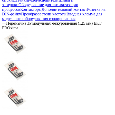
бирки
Датчики
Реле
Расцепители
Шины и
заглушки
Оборудование для автоматизации
процессов
Контакторы
Дополнительный контакт
Розетка на
DIN-рейку
Преобразователи частоты
Вводная клемма для
модульного оборудования изолированная
—
Перемычка 3P модульная межуровневая (125 мм) EKF
PROxima