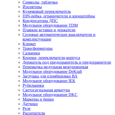
Символы, таблички
Изоляторы
Кулачковый переключатель
DIN-рейка, ограничители и кронштейны
Конденсаторы ДПС
Модульное оборудование TDM
Плавкие вставки и держатели
Силовые автоматические выключатели и
комплектующие
Климат
Трансформаторы
Сальники
Кнопки, переключатели,корпуса
Держатель под предохранитель и предохранители
Перемычка модульная межуровневая
Модульное оборудование DeKraft
Заглушка для пломбировки ВА
Модульное оборудование IEK
Рубильники
Светосигнальная арматура
Модульное оборудование DKC
Маркеры и бирки
Датчики
Реле
Расцепители