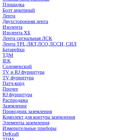
Площадка
Болт анкерный
Лента
Двухсторонняя лента
Изолента
Изолента ХБ
Лента сигнальная ЛСК
Лента TPL,ЛКТ,ЛСО,ЛССИ, СИЛ
Батарейки
ТДМ
IEK
Соломенский
TV и RJ фурнитура
TV фурнитура
Патч-корд
Прочее
RJ фурнитура
Распродажа
Заземление
Проводник заземления
Комплект для контура заземления
Элементы заземления
Измерительные приборы
DeKraft
TDM