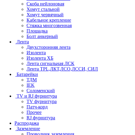
Скоба нейлоновая
Хомут стальной
Хомут червячный
Кабельное крепление
Стяжка многозвенная
Площадка
Болт анкерный
Лента
Двухсторонняя лента
Изолента
Изолента ХБ
Лента сигнальная ЛСК
Лента TPL,ЛКТ,ЛСО,ЛССИ, СИЛ
Батарейки
ТДМ
IEK
Соломенский
TV и RJ фурнитура
TV фурнитура
Патч-корд
Прочее
RJ фурнитура
Распродажа
Заземление
Проводник заземления