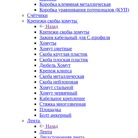
Коробка клеммная металлическая
Коробка уравнивания потенциалов (КУП)
Счётчики
Крепежи,скобы,хомуты
Назад
Крепежи,скобы,хомуты
Зажим кабельный для С-профиля
Хомуты
Хомут цветные
Скоба круглая пластик
Скоба плоская пластик
Дюбель Хомут
Крепеж клипса
Скоба металлическая
Скоба нейлоновая
Хомут стальной
Хомут червячный
Кабельное крепление
Стяжка многозвенная
Площадка
Болт анкерный
Лента
Назад
Лента
Двухсторонняя лента