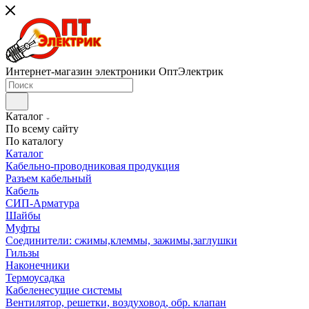
Интернет-магазин электроники ОптЭлектрик
Каталог
По всему сайту
По каталогу
Каталог
Кабельно-проводниковая продукция
Разъем кабельный
Кабель
СИП-Арматура
Шайбы
Муфты
Соединители: сжимы,клеммы, зажимы,заглушки
Гильзы
Наконечники
Термоусадка
Кабеленесущие системы
Вентилятор, решетки, воздуховод, обр. клапан