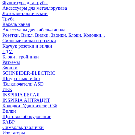
Фурнитура для трубы
Аксессуары для металлорукава
Лоток металлический
Труба
Кабель-канал
Аксессуары для кабель-канала
Розетки, Выкл, Вилки, Звонки, Блоки, Колодки...
Силовые вилки и розетки
Каучук розетки и вилки
ТДМ
Блоки , тройники
Разъёмы
Звонки
SCHNEIDER-ELECTRIC
Шнур с вык. и без
!Выключатели ASD
ИЕК
INSPIRIA БЕЛАЯ
INSPIRIA АНТРАЦИТ
Колодки, Удлинители, СФ
Вилки
Щитовое оборудование
БАВР
Символы, таблички
Изоляторы