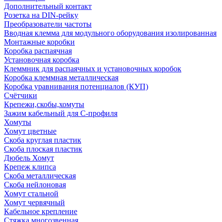
Дополнительный контакт
Розетка на DIN-рейку
Преобразователи частоты
Вводная клемма для модульного оборудования изолированная
Монтажные коробки
Коробка распаячная
Установочная коробка
Клеммник для распаячных и установочных коробок
Коробка клеммная металлическая
Коробка уравнивания потенциалов (КУП)
Счётчики
Крепежи,скобы,хомуты
Зажим кабельный для С-профиля
Хомуты
Хомут цветные
Скоба круглая пластик
Скоба плоская пластик
Дюбель Хомут
Крепеж клипса
Скоба металлическая
Скоба нейлоновая
Хомут стальной
Хомут червячный
Кабельное крепление
Стяжка многозвенная