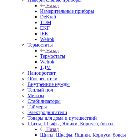
Назад
Измерительные приборы
DeKraft
TDM
EKF
IEK
Welrok
Термостаты
Назад
Термостаты
Welrok
ТДМ
Нанопротект
Обогреватели
Внутренние нужды
Теплый пол
Метизы
Стабилизаторы
Таймеры
Электродвигатели
Товары для дома и путешествий
Щиты, Шкафы, Ящики, Корпуса, боксы
Назад
Щиты, Шкафы, Ящики, Корпуса, боксы