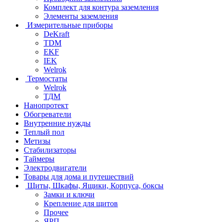
Комплект для контура заземления
Элементы заземления
Измерительные приборы
DeKraft
TDM
EKF
IEK
Welrok
Термостаты
Welrok
ТДМ
Нанопротект
Обогреватели
Внутренние нужды
Теплый пол
Метизы
Стабилизаторы
Таймеры
Электродвигатели
Товары для дома и путешествий
Щиты, Шкафы, Ящики, Корпуса, боксы
Замки и ключи
Крепление для щитов
Прочее
ЯРП