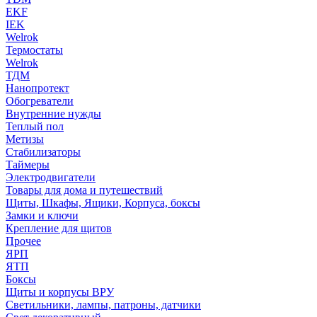
EKF
IEK
Welrok
Термостаты
Welrok
ТДМ
Нанопротект
Обогреватели
Внутренние нужды
Теплый пол
Метизы
Стабилизаторы
Таймеры
Электродвигатели
Товары для дома и путешествий
Щиты, Шкафы, Ящики, Корпуса, боксы
Замки и ключи
Крепление для щитов
Прочее
ЯРП
ЯТП
Боксы
Щиты и корпусы ВРУ
Светильники, лампы, патроны, датчики