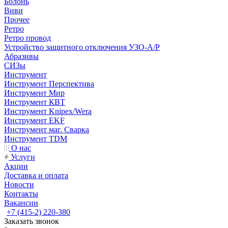
Болонь
Виви
Прочее
Ретро
Ретро провод
Устройство защитного отключения УЗО-А/Р
Абразивы
СИЗы
Инструмент
Инструмент Перспектива
Инструмент Мир
Инструмент КВТ
Инструмент Knipex/Wera
Инструмент EKF
Инструмент маг. Сварка
Инструмент TDM
О нас
Услуги
Акции
Доставка и оплата
Новости
Контакты
Вакансии
+7 (415-2) 220-380
Заказать звонок