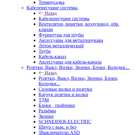
Термоусадка
Кабеленесущие системы
Назад
Кабеленесущие системы
Вентилятор, решетки, воздуховод, обр.
клапан
Фурнитура для трубы
Аксессуары для металлорукава
Лоток металлический
Труба
Кабель-канал
Аксессуары для кабель-канала
Розетки, Выкл, Вилки, Звонки, Блоки, Колодки...
Назад
Розетки, Выкл, Вилки, Звонки, Блоки,
Колодки...
Силовые вилки и розетки
Каучук розетки и вилки
ТДМ
Блоки , тройники
Разъёмы
Звонки
SCHNEIDER-ELECTRIC
Шнур с вык. и без
!Выключатели ASD