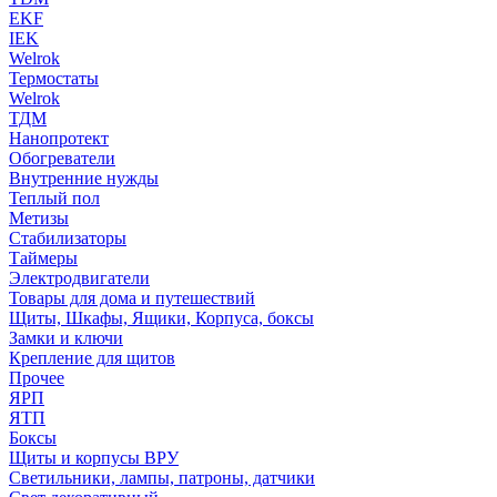
EKF
IEK
Welrok
Термостаты
Welrok
ТДМ
Нанопротект
Обогреватели
Внутренние нужды
Теплый пол
Метизы
Стабилизаторы
Таймеры
Электродвигатели
Товары для дома и путешествий
Щиты, Шкафы, Ящики, Корпуса, боксы
Замки и ключи
Крепление для щитов
Прочее
ЯРП
ЯТП
Боксы
Щиты и корпусы ВРУ
Светильники, лампы, патроны, датчики