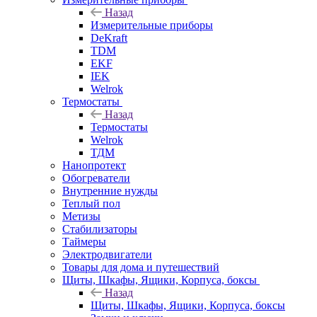
Назад
Измерительные приборы
DeKraft
TDM
EKF
IEK
Welrok
Термостаты
Назад
Термостаты
Welrok
ТДМ
Нанопротект
Обогреватели
Внутренние нужды
Теплый пол
Метизы
Стабилизаторы
Таймеры
Электродвигатели
Товары для дома и путешествий
Щиты, Шкафы, Ящики, Корпуса, боксы
Назад
Щиты, Шкафы, Ящики, Корпуса, боксы