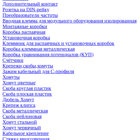
Дополнительный контакт
Розетка на DIN-рейку
Преобразователи частоты
Вводная клемма для модульного оборудования изолированная
Монтажные коробки
Коробка распаячная
Установочная коробка
Клеммник для распаячных и установочных коробок
Коробка клеммная металлическая
Коробка уравнивания потенциалов (КУП)
Счётчики
Крепежи,скобы,хомуты
Зажим кабельный для С-профиля
Хомуты
Хомут цветные
Скоба круглая пластик
Скоба плоская пластик
Дюбель Хомут
Крепеж клипса
Скоба металлическая
Скоба нейлоновая
Хомут стальной
Хомут червячный
Кабельное крепление
Стяжка многозвенная