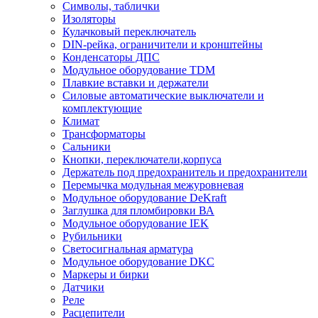
Символы, таблички
Изоляторы
Кулачковый переключатель
DIN-рейка, ограничители и кронштейны
Конденсаторы ДПС
Модульное оборудование TDM
Плавкие вставки и держатели
Силовые автоматические выключатели и
комплектующие
Климат
Трансформаторы
Сальники
Кнопки, переключатели,корпуса
Держатель под предохранитель и предохранители
Перемычка модульная межуровневая
Модульное оборудование DeKraft
Заглушка для пломбировки ВА
Модульное оборудование IEK
Рубильники
Светосигнальная арматура
Модульное оборудование DKC
Маркеры и бирки
Датчики
Реле
Расцепители