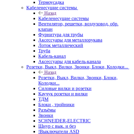
Термоусадка
Кабеленесущие системы
Назад
Кабеленесущие системы
Вентилятор, решетки, воздуховод, обр.
клапан
Фурнитура для трубы
Аксессуары для металлорукава
Лоток металлический
Труба
Кабель-канал
Аксессуары для кабель-канала
Розетки, Выкл, Вилки, Звонки, Блоки, Колодки...
Назад
Розетки, Выкл, Вилки, Звонки, Блоки,
Колодки...
Силовые вилки и розетки
Каучук розетки и вилки
ТДМ
Блоки , тройники
Разъёмы
Звонки
SCHNEIDER-ELECTRIC
Шнур с вык. и без
!Выключатели ASD