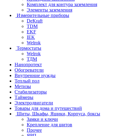
Комплект для контура заземления
Элементы заземления
Измерительные приборы
DeKraft
TDM
EKF
IEK
Welrok
Термостаты
Welrok
ТДМ
Нанопротект
Обогреватели
Внутренние нужды
Теплый пол
Метизы
Стабилизаторы
Таймеры
Электродвигатели
Товары для дома и путешествий
Щиты, Шкафы, Ящики, Корпуса, боксы
Замки и ключи
Крепление для щитов
Прочее
ЯРП