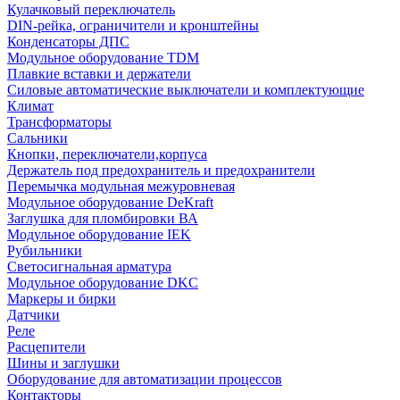
Кулачковый переключатель
DIN-рейка, ограничители и кронштейны
Конденсаторы ДПС
Модульное оборудование TDM
Плавкие вставки и держатели
Силовые автоматические выключатели и комплектующие
Климат
Трансформаторы
Сальники
Кнопки, переключатели,корпуса
Держатель под предохранитель и предохранители
Перемычка модульная межуровневая
Модульное оборудование DeKraft
Заглушка для пломбировки ВА
Модульное оборудование IEK
Рубильники
Светосигнальная арматура
Модульное оборудование DKC
Маркеры и бирки
Датчики
Реле
Расцепители
Шины и заглушки
Оборудование для автоматизации процессов
Контакторы