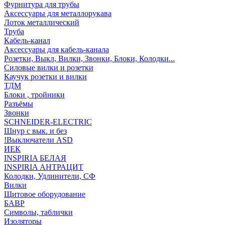
Фурнитура для трубы
Аксессуары для металлорукава
Лоток металлический
Труба
Кабель-канал
Аксессуары для кабель-канала
Розетки, Выкл, Вилки, Звонки, Блоки, Колодки...
Силовые вилки и розетки
Каучук розетки и вилки
ТДМ
Блоки , тройники
Разъёмы
Звонки
SCHNEIDER-ELECTRIC
Шнур с вык. и без
!Выключатели ASD
ИЕК
INSPIRIA БЕЛАЯ
INSPIRIA АНТРАЦИТ
Колодки, Удлинители, СФ
Вилки
Щитовое оборудование
БАВР
Символы, таблички
Изоляторы