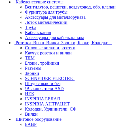
Кабеленесущие системы
Вентилятор, решетки, воздуховод, обр. клапан
Фурнитура для трубы
Аксессуары для металлорукава
Лоток металлический
Труба
Кабель-канал
Аксессуары для кабель-канала
Розетки, Выкл, Вилки, Звонки, Блоки, Колодки...
Силовые вилки и розетки
Каучук розетки и вилки
ТДМ
Блоки , тройники
Разъёмы
Звонки
SCHNEIDER-ELECTRIC
Шнур с вык. и без
!Выключатели ASD
ИЕК
INSPIRIA БЕЛАЯ
INSPIRIA АНТРАЦИТ
Колодки, Удлинители, СФ
Вилки
Щитовое оборудование
БАВР