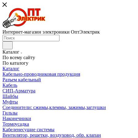
Интернет-магазин электроники ОптЭлектрик
Каталог
По всему сайту
По каталогу
Каталог
Кабельно-проводниковая продукция
Разъем кабельный
Кабель
СИП-Арматура
Шайбы
Муфты
Соединители: сжимы,клеммы, зажимы,заглушки
Гильзы
Наконечники
Термоусадка
Кабеленесущие системы
Вентилятор, решетки, воздуховод, обр. клапан