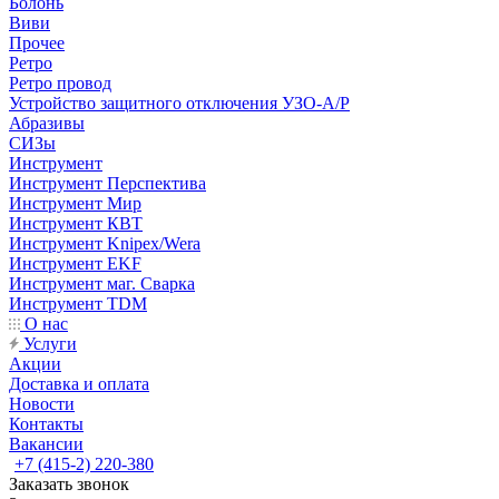
Болонь
Виви
Прочее
Ретро
Ретро провод
Устройство защитного отключения УЗО-А/Р
Абразивы
СИЗы
Инструмент
Инструмент Перспектива
Инструмент Мир
Инструмент КВТ
Инструмент Knipex/Wera
Инструмент EKF
Инструмент маг. Сварка
Инструмент TDM
О нас
Услуги
Акции
Доставка и оплата
Новости
Контакты
Вакансии
+7 (415-2) 220-380
Заказать звонок