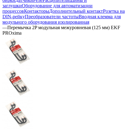
бирки
Датчики
Реле
Расцепители
Шины и
заглушки
Оборудование для автоматизации
процессов
Контакторы
Дополнительный контакт
Розетка на
DIN-рейку
Преобразователи частоты
Вводная клемма для
модульного оборудования изолированная
—
Перемычка 2P модульная межуровневая (125 мм) EKF
PROxima