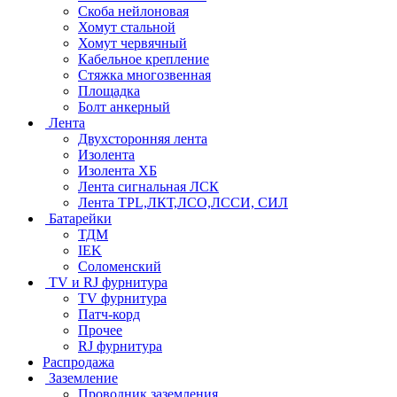
Скоба нейлоновая
Хомут стальной
Хомут червячный
Кабельное крепление
Стяжка многозвенная
Площадка
Болт анкерный
Лента
Двухсторонняя лента
Изолента
Изолента ХБ
Лента сигнальная ЛСК
Лента TPL,ЛКТ,ЛСО,ЛССИ, СИЛ
Батарейки
ТДМ
IEK
Соломенский
TV и RJ фурнитура
TV фурнитура
Патч-корд
Прочее
RJ фурнитура
Распродажа
Заземление
Проводник заземления