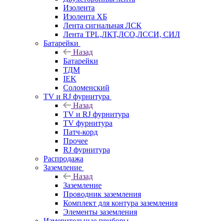
Изолента
Изолента ХБ
Лента сигнальная ЛСК
Лента TPL,ЛКТ,ЛСО,ЛССИ, СИЛ
Батарейки
Назад
Батарейки
ТДМ
IEK
Соломенский
TV и RJ фурнитура
Назад
TV и RJ фурнитура
TV фурнитура
Патч-корд
Прочее
RJ фурнитура
Распродажа
Заземление
Назад
Заземление
Проводник заземления
Комплект для контура заземления
Элементы заземления
Измерительные приборы