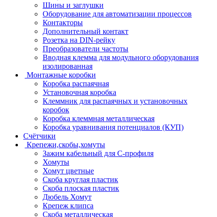
Шины и заглушки
Оборудование для автоматизации процессов
Контакторы
Дополнительный контакт
Розетка на DIN-рейку
Преобразователи частоты
Вводная клемма для модульного оборудования
изолированная
Монтажные коробки
Коробка распаячная
Установочная коробка
Клеммник для распаячных и установочных
коробок
Коробка клеммная металлическая
Коробка уравнивания потенциалов (КУП)
Счётчики
Крепежи,скобы,хомуты
Зажим кабельный для С-профиля
Хомуты
Хомут цветные
Скоба круглая пластик
Скоба плоская пластик
Дюбель Хомут
Крепеж клипса
Скоба металлическая