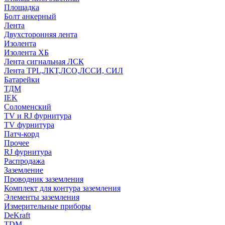
Площадка
Болт анкерный
Лента
Двухсторонняя лента
Изолента
Изолента ХБ
Лента сигнальная ЛСК
Лента TPL,ЛКТ,ЛСО,ЛССИ, СИЛ
Батарейки
ТДМ
IEK
Соломенский
TV и RJ фурнитура
TV фурнитура
Патч-корд
Прочее
RJ фурнитура
Распродажа
Заземление
Проводник заземления
Комплект для контура заземления
Элементы заземления
Измерительные приборы
DeKraft
TDM