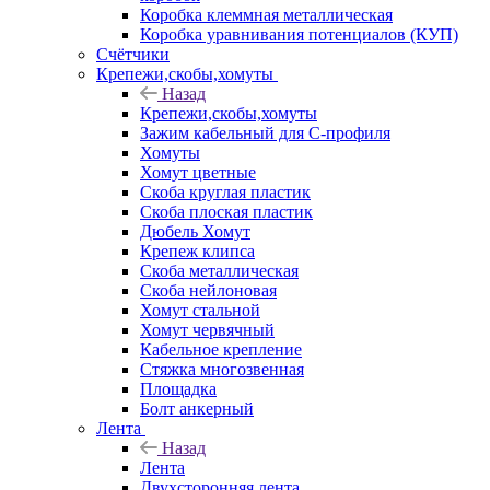
Коробка клеммная металлическая
Коробка уравнивания потенциалов (КУП)
Счётчики
Крепежи,скобы,хомуты
Назад
Крепежи,скобы,хомуты
Зажим кабельный для С-профиля
Хомуты
Хомут цветные
Скоба круглая пластик
Скоба плоская пластик
Дюбель Хомут
Крепеж клипса
Скоба металлическая
Скоба нейлоновая
Хомут стальной
Хомут червячный
Кабельное крепление
Стяжка многозвенная
Площадка
Болт анкерный
Лента
Назад
Лента
Двухсторонняя лента