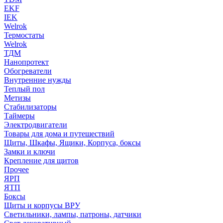
EKF
IEK
Welrok
Термостаты
Welrok
ТДМ
Нанопротект
Обогреватели
Внутренние нужды
Теплый пол
Метизы
Стабилизаторы
Таймеры
Электродвигатели
Товары для дома и путешествий
Щиты, Шкафы, Ящики, Корпуса, боксы
Замки и ключи
Крепление для щитов
Прочее
ЯРП
ЯТП
Боксы
Щиты и корпусы ВРУ
Светильники, лампы, патроны, датчики