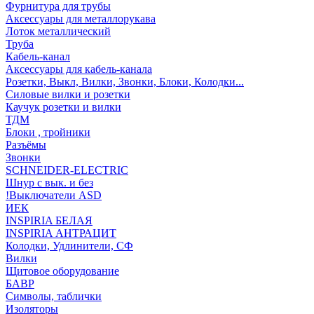
Фурнитура для трубы
Аксессуары для металлорукава
Лоток металлический
Труба
Кабель-канал
Аксессуары для кабель-канала
Розетки, Выкл, Вилки, Звонки, Блоки, Колодки...
Силовые вилки и розетки
Каучук розетки и вилки
ТДМ
Блоки , тройники
Разъёмы
Звонки
SCHNEIDER-ELECTRIC
Шнур с вык. и без
!Выключатели ASD
ИЕК
INSPIRIA БЕЛАЯ
INSPIRIA АНТРАЦИТ
Колодки, Удлинители, СФ
Вилки
Щитовое оборудование
БАВР
Символы, таблички
Изоляторы