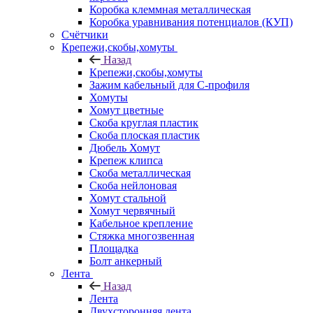
Коробка клеммная металлическая
Коробка уравнивания потенциалов (КУП)
Счётчики
Крепежи,скобы,хомуты
Назад
Крепежи,скобы,хомуты
Зажим кабельный для С-профиля
Хомуты
Хомут цветные
Скоба круглая пластик
Скоба плоская пластик
Дюбель Хомут
Крепеж клипса
Скоба металлическая
Скоба нейлоновая
Хомут стальной
Хомут червячный
Кабельное крепление
Стяжка многозвенная
Площадка
Болт анкерный
Лента
Назад
Лента
Двухсторонняя лента