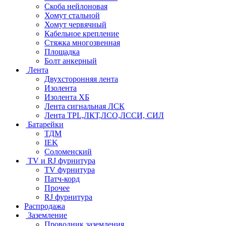
Скоба нейлоновая
Хомут стальной
Хомут червячный
Кабельное крепление
Стяжка многозвенная
Площадка
Болт анкерный
Лента
Двухсторонняя лента
Изолента
Изолента ХБ
Лента сигнальная ЛСК
Лента TPL,ЛКТ,ЛСО,ЛССИ, СИЛ
Батарейки
ТДМ
IEK
Соломенский
TV и RJ фурнитура
TV фурнитура
Патч-корд
Прочее
RJ фурнитура
Распродажа
Заземление
Проводник заземления