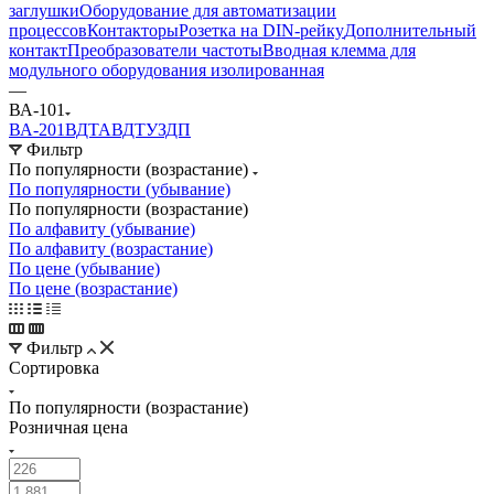
заглушки
Оборудование для автоматизации
процессов
Контакторы
Розетка на DIN-рейку
Дополнительный
контакт
Преобразователи частоты
Вводная клемма для
модульного оборудования изолированная
—
ВА-101
ВА-201
ВДТ
АВДТ
УЗДП
Фильтр
По популярности (возрастание)
По популярности (убывание)
По популярности (возрастание)
По алфавиту (убывание)
По алфавиту (возрастание)
По цене (убывание)
По цене (возрастание)
Фильтр
Сортировка
По популярности (возрастание)
Розничная цена