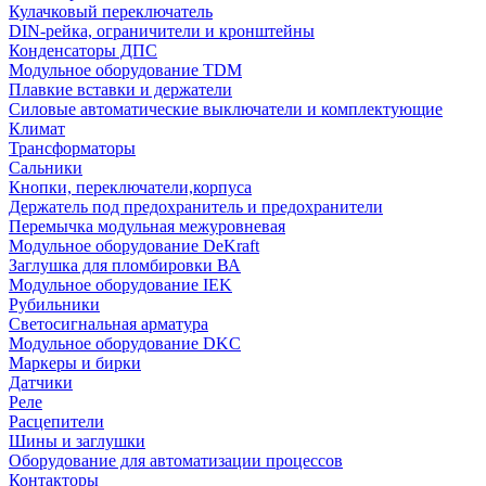
Кулачковый переключатель
DIN-рейка, ограничители и кронштейны
Конденсаторы ДПС
Модульное оборудование TDM
Плавкие вставки и держатели
Силовые автоматические выключатели и комплектующие
Климат
Трансформаторы
Сальники
Кнопки, переключатели,корпуса
Держатель под предохранитель и предохранители
Перемычка модульная межуровневая
Модульное оборудование DeKraft
Заглушка для пломбировки ВА
Модульное оборудование IEK
Рубильники
Светосигнальная арматура
Модульное оборудование DKC
Маркеры и бирки
Датчики
Реле
Расцепители
Шины и заглушки
Оборудование для автоматизации процессов
Контакторы