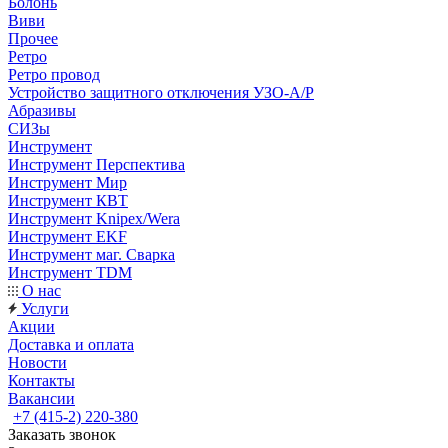
Болонь
Виви
Прочее
Ретро
Ретро провод
Устройство защитного отключения УЗО-А/Р
Абразивы
СИЗы
Инструмент
Инструмент Перспектива
Инструмент Мир
Инструмент КВТ
Инструмент Knipex/Wera
Инструмент EKF
Инструмент маг. Сварка
Инструмент TDM
О нас
Услуги
Акции
Доставка и оплата
Новости
Контакты
Вакансии
+7 (415-2) 220-380
Заказать звонок