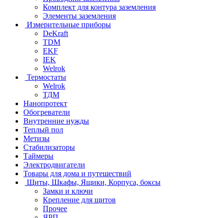
Комплект для контура заземления
Элементы заземления
Измерительные приборы
DeKraft
TDM
EKF
IEK
Welrok
Термостаты
Welrok
ТДМ
Нанопротект
Обогреватели
Внутренние нужды
Теплый пол
Метизы
Стабилизаторы
Таймеры
Электродвигатели
Товары для дома и путешествий
Щиты, Шкафы, Ящики, Корпуса, боксы
Замки и ключи
Крепление для щитов
Прочее
ЯРП