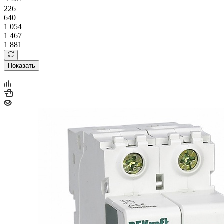
226
640
1 054
1 467
1 881
Показать