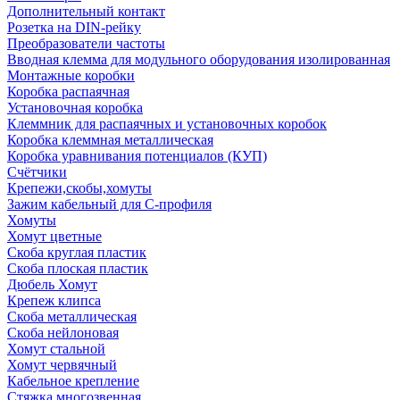
Дополнительный контакт
Розетка на DIN-рейку
Преобразователи частоты
Вводная клемма для модульного оборудования изолированная
Монтажные коробки
Коробка распаячная
Установочная коробка
Клеммник для распаячных и установочных коробок
Коробка клеммная металлическая
Коробка уравнивания потенциалов (КУП)
Счётчики
Крепежи,скобы,хомуты
Зажим кабельный для С-профиля
Хомуты
Хомут цветные
Скоба круглая пластик
Скоба плоская пластик
Дюбель Хомут
Крепеж клипса
Скоба металлическая
Скоба нейлоновая
Хомут стальной
Хомут червячный
Кабельное крепление
Стяжка многозвенная