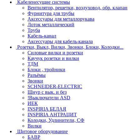
Кабеленесущие системы
Вентилятор, решетки, воздуховод, обр. клапан
Фурнитура для трубы
Аксессуары для металлорукава
Лоток металлический
Труба
Кабель-канал
Аксессуары для кабель-канала
Розетки, Выкл, Вилки, Звонки, Блоки, Колодки...
Силовые вилки и розетки
Каучук розетки и вилки
ТДМ
Блоки , тройники
Разъёмы
Звонки
SCHNEIDER-ELECTRIC
Шнур с вык. и без
!Выключатели ASD
ИЕК
INSPIRIA БЕЛАЯ
INSPIRIA АНТРАЦИТ
Колодки, Удлинители, СФ
Вилки
Щитовое оборудование
БАВР