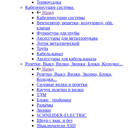
Термоусадка
Кабеленесущие системы
Назад
Кабеленесущие системы
Вентилятор, решетки, воздуховод, обр.
клапан
Фурнитура для трубы
Аксессуары для металлорукава
Лоток металлический
Труба
Кабель-канал
Аксессуары для кабель-канала
Розетки, Выкл, Вилки, Звонки, Блоки, Колодки...
Назад
Розетки, Выкл, Вилки, Звонки, Блоки,
Колодки...
Силовые вилки и розетки
Каучук розетки и вилки
ТДМ
Блоки , тройники
Разъёмы
Звонки
SCHNEIDER-ELECTRIC
Шнур с вык. и без
!Выключатели ASD