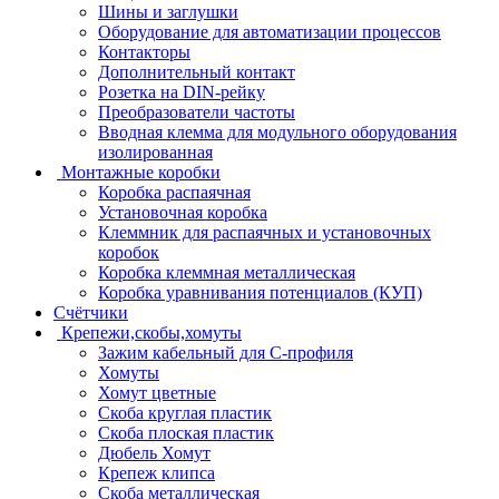
Шины и заглушки
Оборудование для автоматизации процессов
Контакторы
Дополнительный контакт
Розетка на DIN-рейку
Преобразователи частоты
Вводная клемма для модульного оборудования
изолированная
Монтажные коробки
Коробка распаячная
Установочная коробка
Клеммник для распаячных и установочных
коробок
Коробка клеммная металлическая
Коробка уравнивания потенциалов (КУП)
Счётчики
Крепежи,скобы,хомуты
Зажим кабельный для С-профиля
Хомуты
Хомут цветные
Скоба круглая пластик
Скоба плоская пластик
Дюбель Хомут
Крепеж клипса
Скоба металлическая