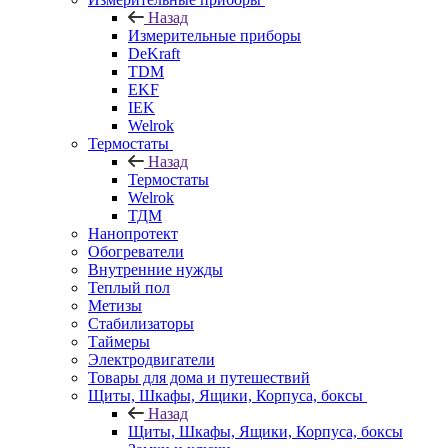
Назад
Измерительные приборы
DeKraft
TDM
EKF
IEK
Welrok
Термостаты
Назад
Термостаты
Welrok
ТДМ
Нанопротект
Обогреватели
Внутренние нужды
Теплый пол
Метизы
Стабилизаторы
Таймеры
Электродвигатели
Товары для дома и путешествий
Щиты, Шкафы, Ящики, Корпуса, боксы
Назад
Щиты, Шкафы, Ящики, Корпуса, боксы