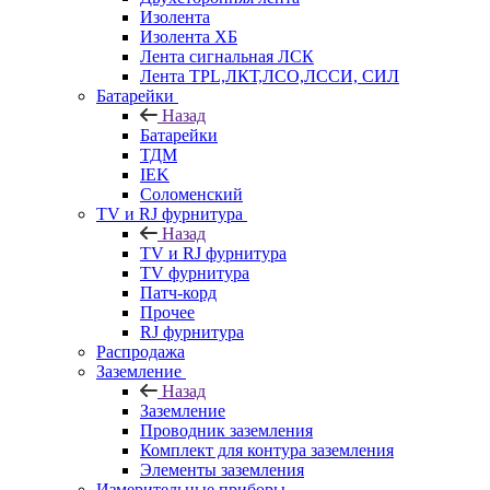
Изолента
Изолента ХБ
Лента сигнальная ЛСК
Лента TPL,ЛКТ,ЛСО,ЛССИ, СИЛ
Батарейки
Назад
Батарейки
ТДМ
IEK
Соломенский
TV и RJ фурнитура
Назад
TV и RJ фурнитура
TV фурнитура
Патч-корд
Прочее
RJ фурнитура
Распродажа
Заземление
Назад
Заземление
Проводник заземления
Комплект для контура заземления
Элементы заземления
Измерительные приборы