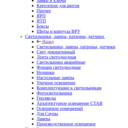
Замки и ключи
Крепление для щитов
Прочее
ЯРП
ЯТП
Боксы
Щиты и корпусы ВРУ
Светильники, лампы, патроны, датчики
Назад
Светильники, лампы, патроны, датчики
Свет декоративный
Лента светодиодная
Светильники аварийные
Фонари светодиодные
Ночники
Настольные лампы
Уличное освещение
Комплектующие к светильникам
Фитосветильники
Гирлянды
Архитектурное освещение СТАВ
Освещение помещений
Для Сауны
Лампы
Производственное освешение