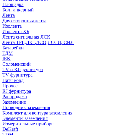
Площадка
Болт анкерный
Лента
Двухсторонняя лента
Изолента
Изолента ХБ
Лента сигнальная ЛСК
Лента TPL,ЛКТ,ЛСО,ЛССИ, СИЛ
Батарейки
ТДМ
IEK
Соломенский
TV и RJ фурнитура
TV фурнитура
Патч-корд
Прочее
RJ фурнитура
Распродажа
Заземление
Проводник заземления
Комплект для контура заземления
Элементы заземления
Измерительные приборы
DeKraft
TDM