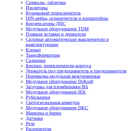
Символы, таблички
Изоляторы
Кулачковый переключатель
DIN-рейка, ограничители и кронштейны
Конденсаторы ДПС
Модульное оборудование TDM
Плавкие вставки и держатели
Силовые автоматические выключатели и
комплектующие
Климат
Трансформаторы
Сальники
Кнопки, переключатели,корпуса
Держатель под предохранитель и предохранители
Перемычка модульная межуровневая
Модульное оборудование DeKraft
Заглушка для пломбировки ВА
Модульное оборудование IEK
Рубильники
Светосигнальная арматура
Модульное оборудование DKC
Маркеры и бирки
Датчики
Реле
Расцепители