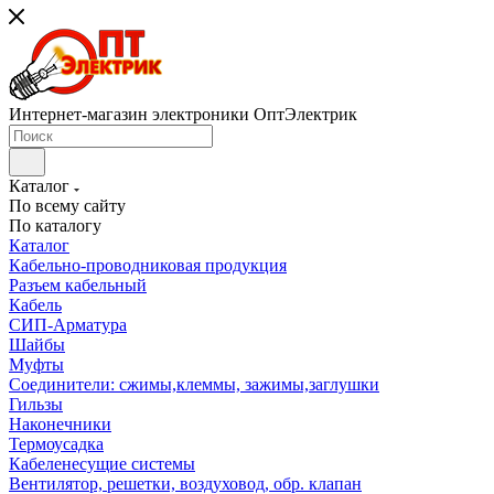
Интернет-магазин электроники ОптЭлектрик
Каталог
По всему сайту
По каталогу
Каталог
Кабельно-проводниковая продукция
Разъем кабельный
Кабель
СИП-Арматура
Шайбы
Муфты
Соединители: сжимы,клеммы, зажимы,заглушки
Гильзы
Наконечники
Термоусадка
Кабеленесущие системы
Вентилятор, решетки, воздуховод, обр. клапан