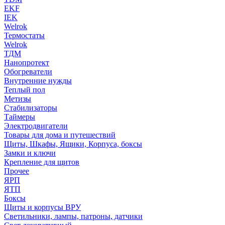
EKF
IEK
Welrok
Термостаты
Welrok
ТДМ
Нанопротект
Обогреватели
Внутренние нужды
Теплый пол
Метизы
Стабилизаторы
Таймеры
Электродвигатели
Товары для дома и путешествий
Щиты, Шкафы, Ящики, Корпуса, боксы
Замки и ключи
Крепление для щитов
Прочее
ЯРП
ЯТП
Боксы
Щиты и корпусы ВРУ
Светильники, лампы, патроны, датчики