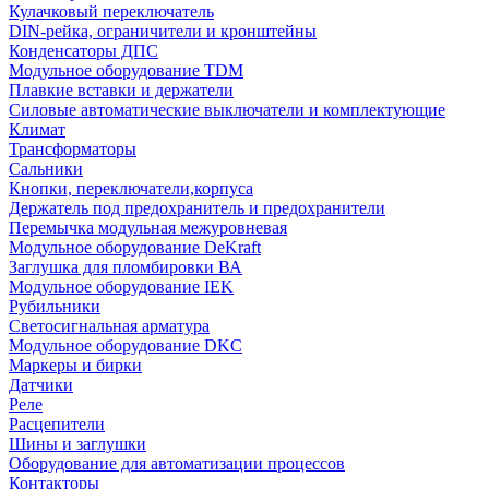
Кулачковый переключатель
DIN-рейка, ограничители и кронштейны
Конденсаторы ДПС
Модульное оборудование TDM
Плавкие вставки и держатели
Силовые автоматические выключатели и комплектующие
Климат
Трансформаторы
Сальники
Кнопки, переключатели,корпуса
Держатель под предохранитель и предохранители
Перемычка модульная межуровневая
Модульное оборудование DeKraft
Заглушка для пломбировки ВА
Модульное оборудование IEK
Рубильники
Светосигнальная арматура
Модульное оборудование DKC
Маркеры и бирки
Датчики
Реле
Расцепители
Шины и заглушки
Оборудование для автоматизации процессов
Контакторы