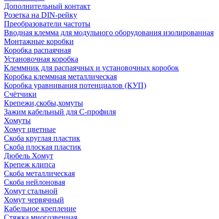
Дополнительный контакт
Розетка на DIN-рейку
Преобразователи частоты
Вводная клемма для модульного оборудования изолированная
Монтажные коробки
Коробка распаячная
Установочная коробка
Клеммник для распаячных и установочных коробок
Коробка клеммная металлическая
Коробка уравнивания потенциалов (КУП)
Счётчики
Крепежи,скобы,хомуты
Зажим кабельный для С-профиля
Хомуты
Хомут цветные
Скоба круглая пластик
Скоба плоская пластик
Дюбель Хомут
Крепеж клипса
Скоба металлическая
Скоба нейлоновая
Хомут стальной
Хомут червячный
Кабельное крепление
Стяжка многозвенная