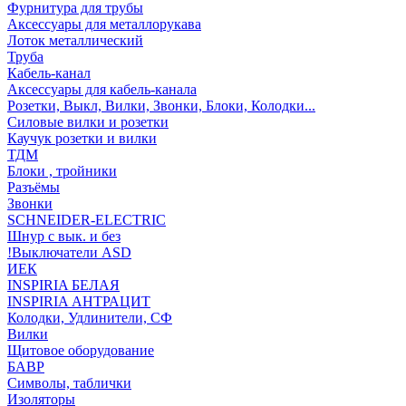
Фурнитура для трубы
Аксессуары для металлорукава
Лоток металлический
Труба
Кабель-канал
Аксессуары для кабель-канала
Розетки, Выкл, Вилки, Звонки, Блоки, Колодки...
Силовые вилки и розетки
Каучук розетки и вилки
ТДМ
Блоки , тройники
Разъёмы
Звонки
SCHNEIDER-ELECTRIC
Шнур с вык. и без
!Выключатели ASD
ИЕК
INSPIRIA БЕЛАЯ
INSPIRIA АНТРАЦИТ
Колодки, Удлинители, СФ
Вилки
Щитовое оборудование
БАВР
Символы, таблички
Изоляторы