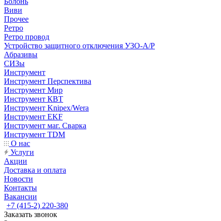
Болонь
Виви
Прочее
Ретро
Ретро провод
Устройство защитного отключения УЗО-А/Р
Абразивы
СИЗы
Инструмент
Инструмент Перспектива
Инструмент Мир
Инструмент КВТ
Инструмент Knipex/Wera
Инструмент EKF
Инструмент маг. Сварка
Инструмент TDM
О нас
Услуги
Акции
Доставка и оплата
Новости
Контакты
Вакансии
+7 (415-2) 220-380
Заказать звонок