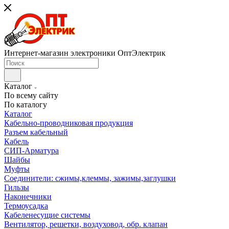
Интернет-магазин электроники ОптЭлектрик
Каталог
По всему сайту
По каталогу
Каталог
Кабельно-проводниковая продукция
Разъем кабельный
Кабель
СИП-Арматура
Шайбы
Муфты
Соединители: сжимы,клеммы, зажимы,заглушки
Гильзы
Наконечники
Термоусадка
Кабеленесущие системы
Вентилятор, решетки, воздуховод, обр. клапан