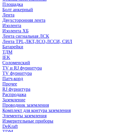
Площадка
Болт анкерный
Лента
Двухсторонняя лента
Изолента
Изолента ХБ
Лента сигнальная ЛСК
Лента TPL,ЛКТ,ЛСО,ЛССИ, СИЛ
Батарейки
ТДМ
IEK
Соломенский
TV и RJ фурнитура
TV фурнитура
Патч-корд
Прочее
RJ фурнитура
Распродажа
Заземление
Проводник заземления
Комплект для контура заземления
Элементы заземления
Измерительные приборы
DeKraft
TDM