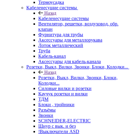
Термоусадка
Кабеленесущие системы
Назад
Кабеленесущие системы
Вентилятор, решетки, воздуховод, обр.
клапан
Фурнитура для трубы
Аксессуары для металлорукава
Лоток металлический
Труба
Кабель-канал
Аксессуары для кабель-канала
Розетки, Выкл, Вилки, Звонки, Блоки, Колодки...
Назад
Розетки, Выкл, Вилки, Звонки, Блоки,
Колодки...
Силовые вилки и розетки
Каучук розетки и вилки
ТДМ
Блоки , тройники
Разъёмы
Звонки
SCHNEIDER-ELECTRIC
Шнур с вык. и без
!Выключатели ASD