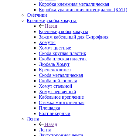
Коробка клеммная металлическая
Коробка уравнивания потенциалов (КУП)
Счётчики
Крепежи,скобы,хомуты
Назад
Крепежи,скобы,хомуты
Зажим кабельный для С-профиля
Хомуты
Хомут цветные
Скоба круглая пластик
Скоба плоская пластик
Дюбель Хомут
Крепеж клипса
Скоба металлическая
Скоба нейлоновая
Хомут стальной
Хомут червячный
Кабельное крепление
Стяжка многозвенная
Площадка
Болт анкерный
Лента
Назад
Лента
Двухсторонняя лента