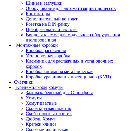
Шины и заглушки
Оборудование для автоматизации процессов
Контакторы
Дополнительный контакт
Розетка на DIN-рейку
Преобразователи частоты
Вводная клемма для модульного оборудования
изолированная
Монтажные коробки
Коробка распаячная
Установочная коробка
Клеммник для распаячных и установочных
коробок
Коробка клеммная металлическая
Коробка уравнивания потенциалов (КУП)
Счётчики
Крепежи,скобы,хомуты
Зажим кабельный для С-профиля
Хомуты
Хомут цветные
Скоба круглая пластик
Скоба плоская пластик
Дюбель Хомут
Крепеж клипса
Скоба металлическая