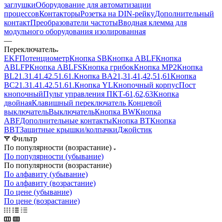
заглушки
Оборудование для автоматизации
процессов
Контакторы
Розетка на DIN-рейку
Дополнительный
контакт
Преобразователи частоты
Вводная клемма для
модульного оборудования изолированная
—
Переключатель
EKF
Потенциометр
Кнопка SB
Кнопка ABLF
Кнопка
ABLFP
Кнопка ABLFS
Кнопка грибок
Кнопка MP2
Кнопка
BL21.31.41.42.51.61.
Кнопка BA21,31,41,42,51,61
Кнопка
BC21.31.41.42.51.61.
Кнопка YL
Кнопочный корпус
Пост
кнопочный
Пульт управления ПКТ-61,62,63
Кнопка
двойная
Клавишный переключатель
Концевой
выключатель
Выключатель
Кнопка BW
Кнопка
ABF
Дополнительные контакты
Кнопка BT
Кнопка
BBT
Защитные крышки/колпачки
Джойстик
Фильтр
По популярности (возрастание)
По популярности (убывание)
По популярности (возрастание)
По алфавиту (убывание)
По алфавиту (возрастание)
По цене (убывание)
По цене (возрастание)