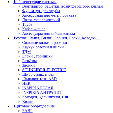
Кабеленесущие системы
Вентилятор, решетки, воздуховод, обр. клапан
Фурнитура для трубы
Аксессуары для металлорукава
Лоток металлический
Труба
Кабель-канал
Аксессуары для кабель-канала
Розетки, Выкл, Вилки, Звонки, Блоки, Колодки...
Силовые вилки и розетки
Каучук розетки и вилки
ТДМ
Блоки , тройники
Разъёмы
Звонки
SCHNEIDER-ELECTRIC
Шнур с вык. и без
!Выключатели ASD
ИЕК
INSPIRIA БЕЛАЯ
INSPIRIA АНТРАЦИТ
Колодки, Удлинители, СФ
Вилки
Щитовое оборудование
БАВР