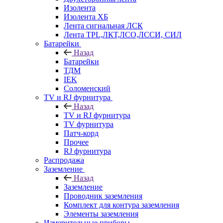
Изолента
Изолента ХБ
Лента сигнальная ЛСК
Лента TPL,ЛКТ,ЛСО,ЛССИ, СИЛ
Батарейки
Назад
Батарейки
ТДМ
IEK
Соломенский
TV и RJ фурнитура
Назад
TV и RJ фурнитура
TV фурнитура
Патч-корд
Прочее
RJ фурнитура
Распродажа
Заземление
Назад
Заземление
Проводник заземления
Комплект для контура заземления
Элементы заземления
Измерительные приборы