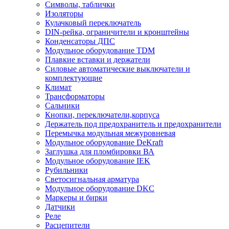
Символы, таблички
Изоляторы
Кулачковый переключатель
DIN-рейка, ограничители и кронштейны
Конденсаторы ДПС
Модульное оборудование TDM
Плавкие вставки и держатели
Силовые автоматические выключатели и
комплектующие
Климат
Трансформаторы
Сальники
Кнопки, переключатели,корпуса
Держатель под предохранитель и предохранители
Перемычка модульная межуровневая
Модульное оборудование DeKraft
Заглушка для пломбировки ВА
Модульное оборудование IEK
Рубильники
Светосигнальная арматура
Модульное оборудование DKC
Маркеры и бирки
Датчики
Реле
Расцепители