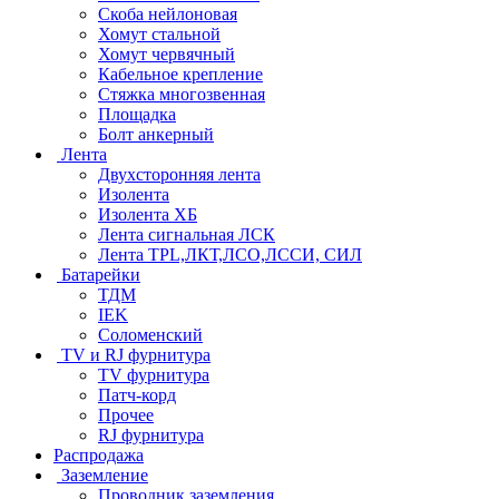
Скоба нейлоновая
Хомут стальной
Хомут червячный
Кабельное крепление
Стяжка многозвенная
Площадка
Болт анкерный
Лента
Двухсторонняя лента
Изолента
Изолента ХБ
Лента сигнальная ЛСК
Лента TPL,ЛКТ,ЛСО,ЛССИ, СИЛ
Батарейки
ТДМ
IEK
Соломенский
TV и RJ фурнитура
TV фурнитура
Патч-корд
Прочее
RJ фурнитура
Распродажа
Заземление
Проводник заземления