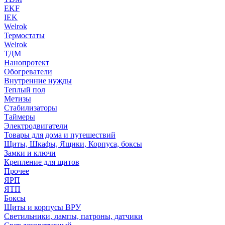
EKF
IEK
Welrok
Термостаты
Welrok
ТДМ
Нанопротект
Обогреватели
Внутренние нужды
Теплый пол
Метизы
Стабилизаторы
Таймеры
Электродвигатели
Товары для дома и путешествий
Щиты, Шкафы, Ящики, Корпуса, боксы
Замки и ключи
Крепление для щитов
Прочее
ЯРП
ЯТП
Боксы
Щиты и корпусы ВРУ
Светильники, лампы, патроны, датчики