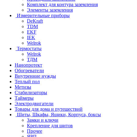
Комплект для контура заземления
Элементы заземления
Измерительные приборы
DeKraft
TDM
EKF
IEK
Welrok
Термостаты
Welrok
ТДМ
Нанопротект
Обогреватели
Внутренние нужды
Теплый пол
Метизы
Стабилизаторы
Таймеры
Электродвигатели
Товары для дома и путешествий
Щиты, Шкафы, Ящики, Корпуса, боксы
Замки и ключи
Крепление для щитов
Прочее
ЯРП