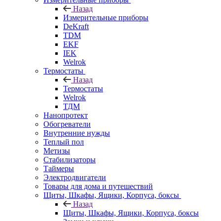
Назад
Измерительные приборы
DeKraft
TDM
EKF
IEK
Welrok
Термостаты
Назад
Термостаты
Welrok
ТДМ
Нанопротект
Обогреватели
Внутренние нужды
Теплый пол
Метизы
Стабилизаторы
Таймеры
Электродвигатели
Товары для дома и путешествий
Щиты, Шкафы, Ящики, Корпуса, боксы
Назад
Щиты, Шкафы, Ящики, Корпуса, боксы