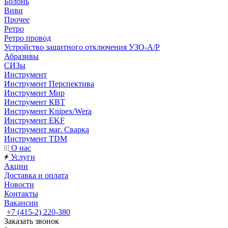
Болонь
Виви
Прочее
Ретро
Ретро провод
Устройство защитного отключения УЗО-А/Р
Абразивы
СИЗы
Инструмент
Инструмент Перспектива
Инструмент Мир
Инструмент КВТ
Инструмент Knipex/Wera
Инструмент EKF
Инструмент маг. Сварка
Инструмент TDM
О нас
Услуги
Акции
Доставка и оплата
Новости
Контакты
Вакансии
+7 (415-2) 220-380
Заказать звонок