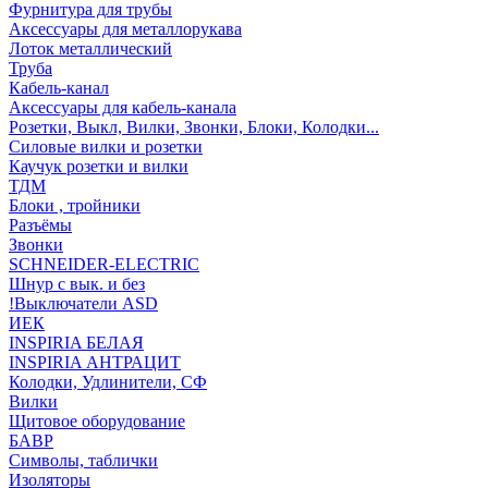
Фурнитура для трубы
Аксессуары для металлорукава
Лоток металлический
Труба
Кабель-канал
Аксессуары для кабель-канала
Розетки, Выкл, Вилки, Звонки, Блоки, Колодки...
Силовые вилки и розетки
Каучук розетки и вилки
ТДМ
Блоки , тройники
Разъёмы
Звонки
SCHNEIDER-ELECTRIC
Шнур с вык. и без
!Выключатели ASD
ИЕК
INSPIRIA БЕЛАЯ
INSPIRIA АНТРАЦИТ
Колодки, Удлинители, СФ
Вилки
Щитовое оборудование
БАВР
Символы, таблички
Изоляторы