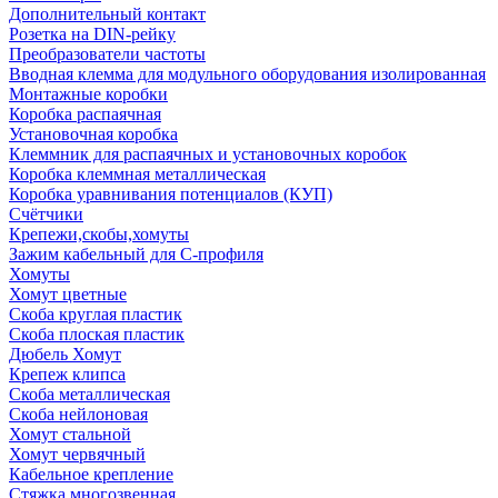
Дополнительный контакт
Розетка на DIN-рейку
Преобразователи частоты
Вводная клемма для модульного оборудования изолированная
Монтажные коробки
Коробка распаячная
Установочная коробка
Клеммник для распаячных и установочных коробок
Коробка клеммная металлическая
Коробка уравнивания потенциалов (КУП)
Счётчики
Крепежи,скобы,хомуты
Зажим кабельный для С-профиля
Хомуты
Хомут цветные
Скоба круглая пластик
Скоба плоская пластик
Дюбель Хомут
Крепеж клипса
Скоба металлическая
Скоба нейлоновая
Хомут стальной
Хомут червячный
Кабельное крепление
Стяжка многозвенная