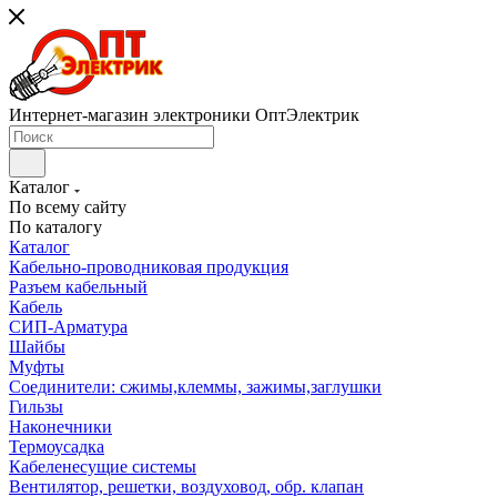
Интернет-магазин электроники ОптЭлектрик
Каталог
По всему сайту
По каталогу
Каталог
Кабельно-проводниковая продукция
Разъем кабельный
Кабель
СИП-Арматура
Шайбы
Муфты
Соединители: сжимы,клеммы, зажимы,заглушки
Гильзы
Наконечники
Термоусадка
Кабеленесущие системы
Вентилятор, решетки, воздуховод, обр. клапан