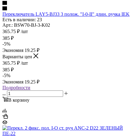
Переключатель LAY5-BJ33 3 полож. "I-0-II" длин. ручка IEK
Есть в наличии: 23
Арт.: BSW70-BJ-3-K02
365.75
₽
/шт
385
₽
-
5
%
Экономия
19.25
₽
Варианты цен
365.75
₽
/шт
385
₽
-
5
%
Экономия
19.25
₽
Подробности
В корзину