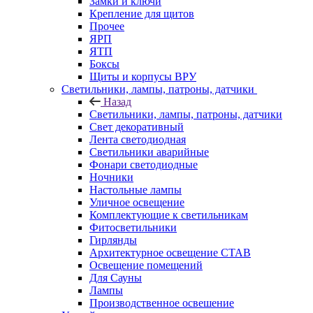
Замки и ключи
Крепление для щитов
Прочее
ЯРП
ЯТП
Боксы
Щиты и корпусы ВРУ
Светильники, лампы, патроны, датчики
Назад
Светильники, лампы, патроны, датчики
Свет декоративный
Лента светодиодная
Светильники аварийные
Фонари светодиодные
Ночники
Настольные лампы
Уличное освещение
Комплектующие к светильникам
Фитосветильники
Гирлянды
Архитектурное освещение СТАВ
Освещение помещений
Для Сауны
Лампы
Производственное освешение