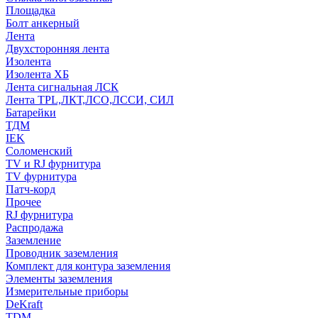
Площадка
Болт анкерный
Лента
Двухсторонняя лента
Изолента
Изолента ХБ
Лента сигнальная ЛСК
Лента TPL,ЛКТ,ЛСО,ЛССИ, СИЛ
Батарейки
ТДМ
IEK
Соломенский
TV и RJ фурнитура
TV фурнитура
Патч-корд
Прочее
RJ фурнитура
Распродажа
Заземление
Проводник заземления
Комплект для контура заземления
Элементы заземления
Измерительные приборы
DeKraft
TDM