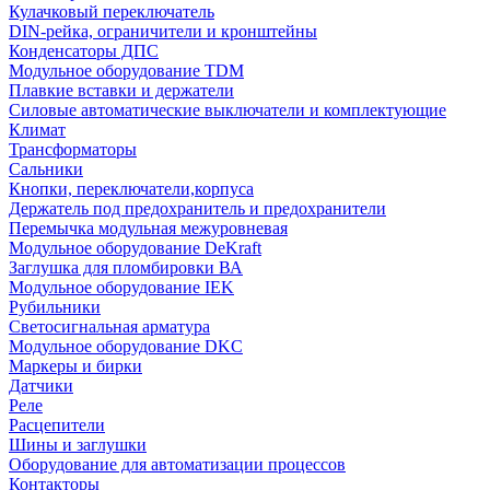
Кулачковый переключатель
DIN-рейка, ограничители и кронштейны
Конденсаторы ДПС
Модульное оборудование TDM
Плавкие вставки и держатели
Силовые автоматические выключатели и комплектующие
Климат
Трансформаторы
Сальники
Кнопки, переключатели,корпуса
Держатель под предохранитель и предохранители
Перемычка модульная межуровневая
Модульное оборудование DeKraft
Заглушка для пломбировки ВА
Модульное оборудование IEK
Рубильники
Светосигнальная арматура
Модульное оборудование DKC
Маркеры и бирки
Датчики
Реле
Расцепители
Шины и заглушки
Оборудование для автоматизации процессов
Контакторы