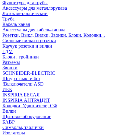
Фурнитура для трубы
Аксессуары для металлорукава
Лоток металлический
Труба
Кабель-канал
Аксессуары для кабель-канала
Розетки, Выкл, Вилки, Звонки, Блоки, Колодки...
Силовые вилки и розетки
Каучук розетки и вилки
ТДМ
Блоки , тройники
Разъёмы
Звонки
SCHNEIDER-ELECTRIC
Шнур с вык. и без
!Выключатели ASD
ИЕК
INSPIRIA БЕЛАЯ
INSPIRIA АНТРАЦИТ
Колодки, Удлинители, СФ
Вилки
Щитовое оборудование
БАВР
Символы, таблички
Изоляторы