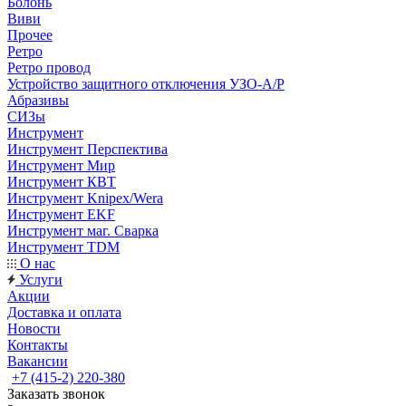
Болонь
Виви
Прочее
Ретро
Ретро провод
Устройство защитного отключения УЗО-А/Р
Абразивы
СИЗы
Инструмент
Инструмент Перспектива
Инструмент Мир
Инструмент КВТ
Инструмент Knipex/Wera
Инструмент EKF
Инструмент маг. Сварка
Инструмент TDM
О нас
Услуги
Акции
Доставка и оплата
Новости
Контакты
Вакансии
+7 (415-2) 220-380
Заказать звонок