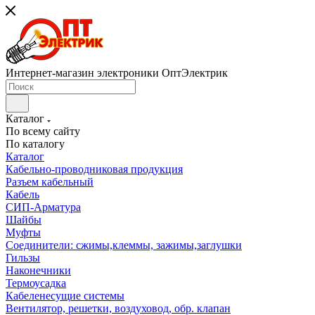
Интернет-магазин электроники ОптЭлектрик
Каталог
По всему сайту
По каталогу
Каталог
Кабельно-проводниковая продукция
Разъем кабельный
Кабель
СИП-Арматура
Шайбы
Муфты
Соединители: сжимы,клеммы, зажимы,заглушки
Гильзы
Наконечники
Термоусадка
Кабеленесущие системы
Вентилятор, решетки, воздуховод, обр. клапан