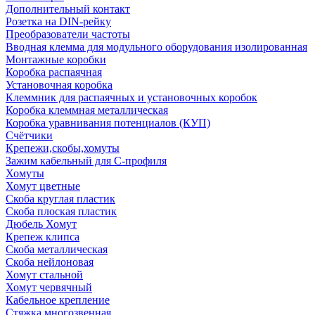
Дополнительный контакт
Розетка на DIN-рейку
Преобразователи частоты
Вводная клемма для модульного оборудования изолированная
Монтажные коробки
Коробка распаячная
Установочная коробка
Клеммник для распаячных и установочных коробок
Коробка клеммная металлическая
Коробка уравнивания потенциалов (КУП)
Счётчики
Крепежи,скобы,хомуты
Зажим кабельный для С-профиля
Хомуты
Хомут цветные
Скоба круглая пластик
Скоба плоская пластик
Дюбель Хомут
Крепеж клипса
Скоба металлическая
Скоба нейлоновая
Хомут стальной
Хомут червячный
Кабельное крепление
Стяжка многозвенная