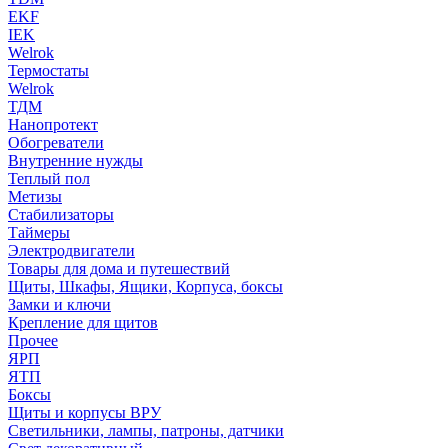
EKF
IEK
Welrok
Термостаты
Welrok
ТДМ
Нанопротект
Обогреватели
Внутренние нужды
Теплый пол
Метизы
Стабилизаторы
Таймеры
Электродвигатели
Товары для дома и путешествий
Щиты, Шкафы, Ящики, Корпуса, боксы
Замки и ключи
Крепление для щитов
Прочее
ЯРП
ЯТП
Боксы
Щиты и корпусы ВРУ
Светильники, лампы, патроны, датчики