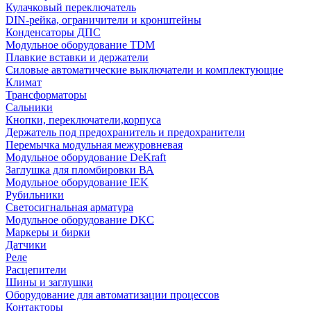
Кулачковый переключатель
DIN-рейка, ограничители и кронштейны
Конденсаторы ДПС
Модульное оборудование TDM
Плавкие вставки и держатели
Силовые автоматические выключатели и комплектующие
Климат
Трансформаторы
Сальники
Кнопки, переключатели,корпуса
Держатель под предохранитель и предохранители
Перемычка модульная межуровневая
Модульное оборудование DeKraft
Заглушка для пломбировки ВА
Модульное оборудование IEK
Рубильники
Светосигнальная арматура
Модульное оборудование DKC
Маркеры и бирки
Датчики
Реле
Расцепители
Шины и заглушки
Оборудование для автоматизации процессов
Контакторы