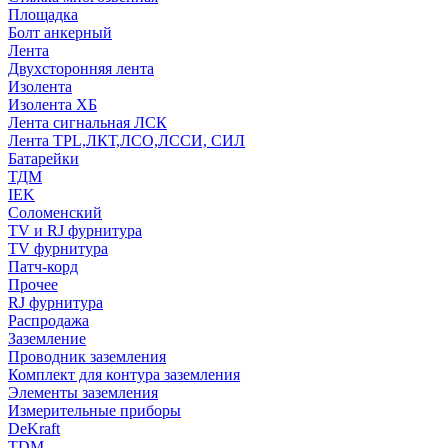
Площадка
Болт анкерный
Лента
Двухсторонняя лента
Изолента
Изолента ХБ
Лента сигнальная ЛСК
Лента TPL,ЛКТ,ЛСО,ЛССИ, СИЛ
Батарейки
ТДМ
IEK
Соломенский
TV и RJ фурнитура
TV фурнитура
Патч-корд
Прочее
RJ фурнитура
Распродажа
Заземление
Проводник заземления
Комплект для контура заземления
Элементы заземления
Измерительные приборы
DeKraft
TDM