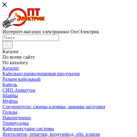
Интернет-магазин электроники ОптЭлектрик
Каталог
По всему сайту
По каталогу
Каталог
Кабельно-проводниковая продукция
Разъем кабельный
Кабель
СИП-Арматура
Шайбы
Муфты
Соединители: сжимы,клеммы, зажимы,заглушки
Гильзы
Наконечники
Термоусадка
Кабеленесущие системы
Вентилятор, решетки, воздуховод, обр. клапан