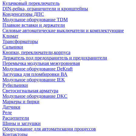
Кулачковый переключатель
DIN-рейка, ограничители и кронштейны
Конденсаторы ДПС
Модульное оборудование TDM
Плавкие вставки и держатели
Силовые автоматические выключатели и комплектующие
Климат
Трансформаторы
Сальники
Кнопки, переключатели,корпуса
Держатель под предохранитель и предохранители
Перемычка модульная межуровневая
Модульное оборудование DeKraft
Заглушка для пломбировки ВА
Модульное оборудование IEK
Рубильники
Светосигнальная арматура
Модульное оборудование DKC
Маркеры и бирки
Датчики
Реле
Расцепители
Шины и заглушки
Оборудование для автоматизации процессов
Контакторы