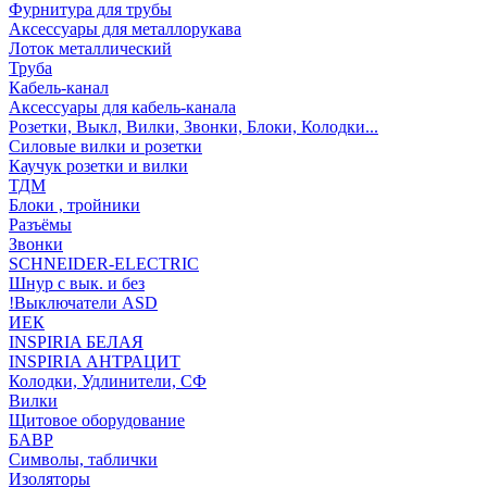
Фурнитура для трубы
Аксессуары для металлорукава
Лоток металлический
Труба
Кабель-канал
Аксессуары для кабель-канала
Розетки, Выкл, Вилки, Звонки, Блоки, Колодки...
Силовые вилки и розетки
Каучук розетки и вилки
ТДМ
Блоки , тройники
Разъёмы
Звонки
SCHNEIDER-ELECTRIC
Шнур с вык. и без
!Выключатели ASD
ИЕК
INSPIRIA БЕЛАЯ
INSPIRIA АНТРАЦИТ
Колодки, Удлинители, СФ
Вилки
Щитовое оборудование
БАВР
Символы, таблички
Изоляторы