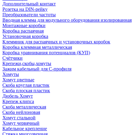
Дополнительный контакт
Розетка на DIN-рейку
Преобразователи частоты
Вводная клемма для модульного оборудования изолированная
Монтажные коробки
Коробка распаячная
Установочная коробка
Клеммник для распаячных и установочных коробок
Коробка клеммная металлическая
Коробка уравнивания потенциалов (КУП)
Счётчики
Крепежи,скобы,хомуты
Зажим кабельный для С-профиля
Хомуты
Хомут цветные
Скоба круглая пластик
Скоба плоская пластик
Дюбель Хомут
Крепеж клипса
Скоба металлическая
Скоба нейлоновая
Хомут стальной
Хомут червячный
Кабельное крепление
Стяжка многозвенная