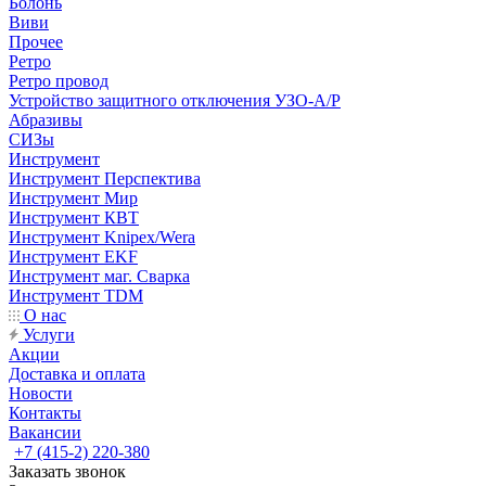
Болонь
Виви
Прочее
Ретро
Ретро провод
Устройство защитного отключения УЗО-А/Р
Абразивы
СИЗы
Инструмент
Инструмент Перспектива
Инструмент Мир
Инструмент КВТ
Инструмент Knipex/Wera
Инструмент EKF
Инструмент маг. Сварка
Инструмент TDM
О нас
Услуги
Акции
Доставка и оплата
Новости
Контакты
Вакансии
+7 (415-2) 220-380
Заказать звонок