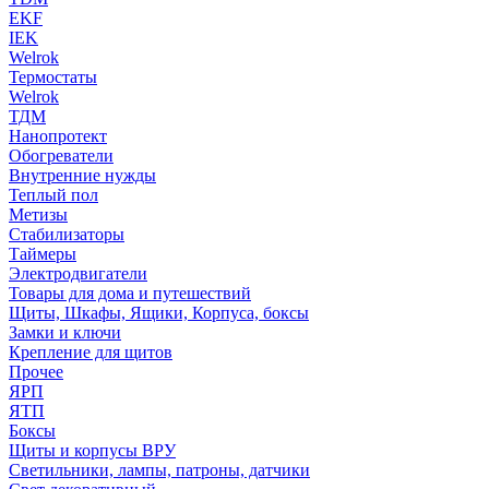
EKF
IEK
Welrok
Термостаты
Welrok
ТДМ
Нанопротект
Обогреватели
Внутренние нужды
Теплый пол
Метизы
Стабилизаторы
Таймеры
Электродвигатели
Товары для дома и путешествий
Щиты, Шкафы, Ящики, Корпуса, боксы
Замки и ключи
Крепление для щитов
Прочее
ЯРП
ЯТП
Боксы
Щиты и корпусы ВРУ
Светильники, лампы, патроны, датчики