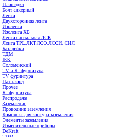
Площадка
Болт анкерный
Лента
Двухсторонняя лента
Изолента
Изолента ХБ
Лента сигнальная ЛСК
Лента TPL,ЛКТ,ЛСО,ЛССИ, СИЛ
Батарейки
ТДМ
IEK
Соломенский
TV и RJ фурнитура
TV фурнитура
Патч-корд
Прочее
RJ фурнитура
Распродажа
Заземление
Проводник заземления
Комплект для контура заземления
Элементы заземления
Измерительные приборы
DeKraft
TDM