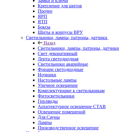
Замки и ключи
Крепление для щитов
Прочее
ЯРП
ЯТП
Боксы
Щиты и корпусы ВРУ
Светильники, лампы, патроны, датчики
Назад
Светильники, лампы, патроны, датчики
Свет декоративный
Лента светодиодная
Светильники аварийные
Фонари светодиодные
Ночники
Настольные лампы
Уличное освещение
Комплектующие к светильникам
Фитосветильники
Гирлянды
Архитектурное освещение СТАВ
Освещение помещений
Для Сауны
Лампы
Производственное освешение