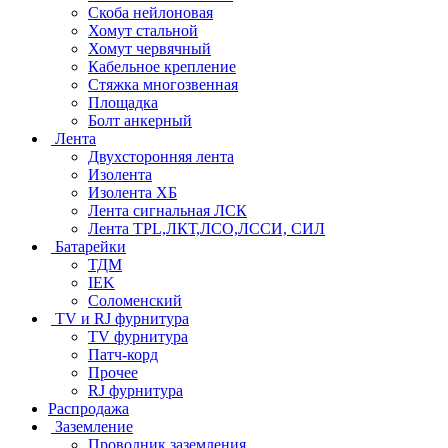
Скоба нейлоновая
Хомут стальной
Хомут червячный
Кабельное крепление
Стяжка многозвенная
Площадка
Болт анкерный
Лента
Двухсторонняя лента
Изолента
Изолента ХБ
Лента сигнальная ЛСК
Лента TPL,ЛКТ,ЛСО,ЛССИ, СИЛ
Батарейки
ТДМ
IEK
Соломенский
TV и RJ фурнитура
TV фурнитура
Патч-корд
Прочее
RJ фурнитура
Распродажа
Заземление
Проводник заземления