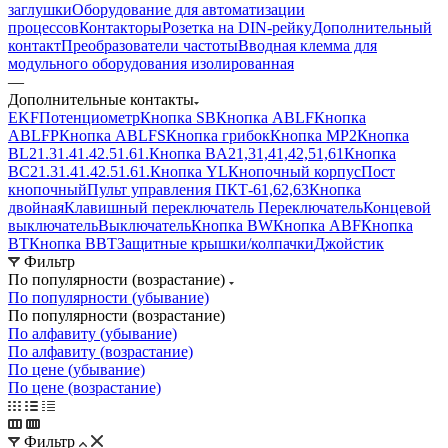
заглушки
Оборудование для автоматизации
процессов
Контакторы
Розетка на DIN-рейку
Дополнительный
контакт
Преобразователи частоты
Вводная клемма для
модульного оборудования изолированная
—
Дополнительные контакты
EKF
Потенциометр
Кнопка SB
Кнопка ABLF
Кнопка
ABLFP
Кнопка ABLFS
Кнопка грибок
Кнопка MP2
Кнопка
BL21.31.41.42.51.61.
Кнопка BA21,31,41,42,51,61
Кнопка
BC21.31.41.42.51.61.
Кнопка YL
Кнопочный корпус
Пост
кнопочный
Пульт управления ПКТ-61,62,63
Кнопка
двойная
Клавишный переключатель
Переключатель
Концевой
выключатель
Выключатель
Кнопка BW
Кнопка ABF
Кнопка
BT
Кнопка BBT
Защитные крышки/колпачки
Джойстик
Фильтр
По популярности (возрастание)
По популярности (убывание)
По популярности (возрастание)
По алфавиту (убывание)
По алфавиту (возрастание)
По цене (убывание)
По цене (возрастание)
Фильтр