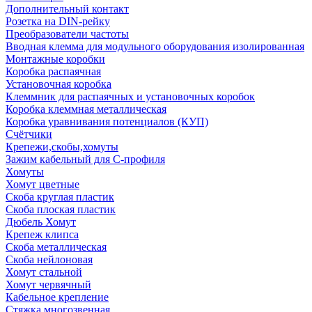
Дополнительный контакт
Розетка на DIN-рейку
Преобразователи частоты
Вводная клемма для модульного оборудования изолированная
Монтажные коробки
Коробка распаячная
Установочная коробка
Клеммник для распаячных и установочных коробок
Коробка клеммная металлическая
Коробка уравнивания потенциалов (КУП)
Счётчики
Крепежи,скобы,хомуты
Зажим кабельный для С-профиля
Хомуты
Хомут цветные
Скоба круглая пластик
Скоба плоская пластик
Дюбель Хомут
Крепеж клипса
Скоба металлическая
Скоба нейлоновая
Хомут стальной
Хомут червячный
Кабельное крепление
Стяжка многозвенная