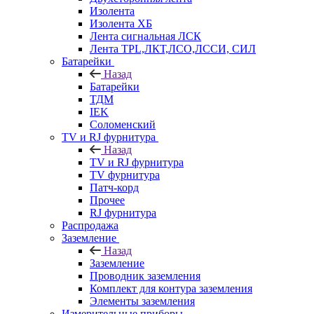
Изолента
Изолента ХБ
Лента сигнальная ЛСК
Лента TPL,ЛКТ,ЛСО,ЛССИ, СИЛ
Батарейки
Назад
Батарейки
ТДМ
IEK
Соломенский
TV и RJ фурнитура
Назад
TV и RJ фурнитура
TV фурнитура
Патч-корд
Прочее
RJ фурнитура
Распродажа
Заземление
Назад
Заземление
Проводник заземления
Комплект для контура заземления
Элементы заземления
Измерительные приборы