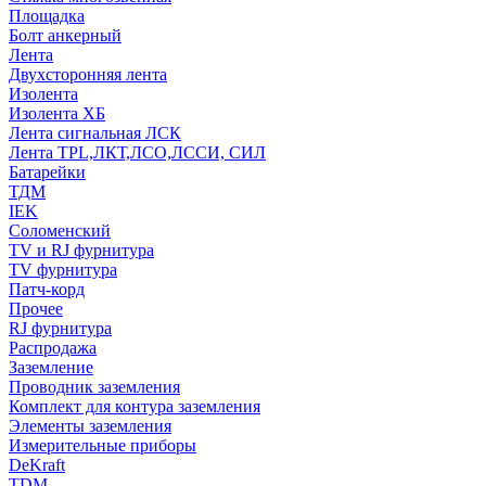
Площадка
Болт анкерный
Лента
Двухсторонняя лента
Изолента
Изолента ХБ
Лента сигнальная ЛСК
Лента TPL,ЛКТ,ЛСО,ЛССИ, СИЛ
Батарейки
ТДМ
IEK
Соломенский
TV и RJ фурнитура
TV фурнитура
Патч-корд
Прочее
RJ фурнитура
Распродажа
Заземление
Проводник заземления
Комплект для контура заземления
Элементы заземления
Измерительные приборы
DeKraft
TDM