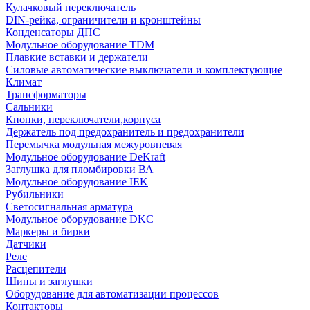
Кулачковый переключатель
DIN-рейка, ограничители и кронштейны
Конденсаторы ДПС
Модульное оборудование TDM
Плавкие вставки и держатели
Силовые автоматические выключатели и комплектующие
Климат
Трансформаторы
Сальники
Кнопки, переключатели,корпуса
Держатель под предохранитель и предохранители
Перемычка модульная межуровневая
Модульное оборудование DeKraft
Заглушка для пломбировки ВА
Модульное оборудование IEK
Рубильники
Светосигнальная арматура
Модульное оборудование DKC
Маркеры и бирки
Датчики
Реле
Расцепители
Шины и заглушки
Оборудование для автоматизации процессов
Контакторы