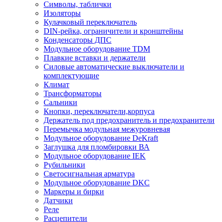
Символы, таблички
Изоляторы
Кулачковый переключатель
DIN-рейка, ограничители и кронштейны
Конденсаторы ДПС
Модульное оборудование TDM
Плавкие вставки и держатели
Силовые автоматические выключатели и
комплектующие
Климат
Трансформаторы
Сальники
Кнопки, переключатели,корпуса
Держатель под предохранитель и предохранители
Перемычка модульная межуровневая
Модульное оборудование DeKraft
Заглушка для пломбировки ВА
Модульное оборудование IEK
Рубильники
Светосигнальная арматура
Модульное оборудование DKC
Маркеры и бирки
Датчики
Реле
Расцепители