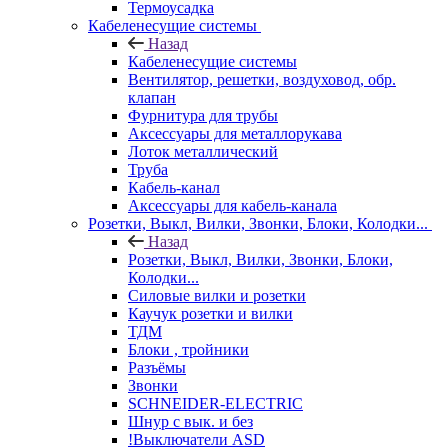
Термоусадка
Кабеленесущие системы
Назад
Кабеленесущие системы
Вентилятор, решетки, воздуховод, обр.
клапан
Фурнитура для трубы
Аксессуары для металлорукава
Лоток металлический
Труба
Кабель-канал
Аксессуары для кабель-канала
Розетки, Выкл, Вилки, Звонки, Блоки, Колодки...
Назад
Розетки, Выкл, Вилки, Звонки, Блоки,
Колодки...
Силовые вилки и розетки
Каучук розетки и вилки
ТДМ
Блоки , тройники
Разъёмы
Звонки
SCHNEIDER-ELECTRIC
Шнур с вык. и без
!Выключатели ASD