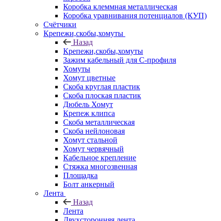
Коробка клеммная металлическая
Коробка уравнивания потенциалов (КУП)
Счётчики
Крепежи,скобы,хомуты
Назад
Крепежи,скобы,хомуты
Зажим кабельный для С-профиля
Хомуты
Хомут цветные
Скоба круглая пластик
Скоба плоская пластик
Дюбель Хомут
Крепеж клипса
Скоба металлическая
Скоба нейлоновая
Хомут стальной
Хомут червячный
Кабельное крепление
Стяжка многозвенная
Площадка
Болт анкерный
Лента
Назад
Лента
Двухсторонняя лента