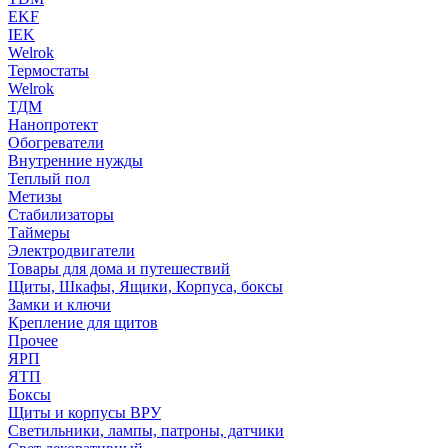
EKF
IEK
Welrok
Термостаты
Welrok
ТДМ
Нанопротект
Обогреватели
Внутренние нужды
Теплый пол
Метизы
Стабилизаторы
Таймеры
Электродвигатели
Товары для дома и путешествий
Щиты, Шкафы, Ящики, Корпуса, боксы
Замки и ключи
Крепление для щитов
Прочее
ЯРП
ЯТП
Боксы
Щиты и корпусы ВРУ
Светильники, лампы, патроны, датчики