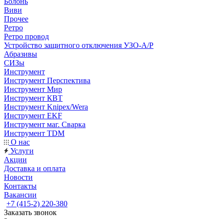
Болонь
Виви
Прочее
Ретро
Ретро провод
Устройство защитного отключения УЗО-А/Р
Абразивы
СИЗы
Инструмент
Инструмент Перспектива
Инструмент Мир
Инструмент КВТ
Инструмент Knipex/Wera
Инструмент EKF
Инструмент маг. Сварка
Инструмент TDM
О нас
Услуги
Акции
Доставка и оплата
Новости
Контакты
Вакансии
+7 (415-2) 220-380
Заказать звонок