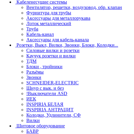
Кабеленесущие системы
Вентилятор, решетки, воздуховод, обр. клапан
Фурнитура для трубы
Аксессуары для металлорукава
Лоток металлический
Труба
Кабель-канал
Аксессуары для кабель-канала
Розетки, Выкл, Вилки, Звонки, Блоки, Колодки...
Силовые вилки и розетки
Каучук розетки и вилки
ТДМ
Блоки , тройники
Разъёмы
Звонки
SCHNEIDER-ELECTRIC
Шнур с вык. и без
!Выключатели ASD
ИЕК
INSPIRIA БЕЛАЯ
INSPIRIA АНТРАЦИТ
Колодки, Удлинители, СФ
Вилки
Щитовое оборудование
БАВР