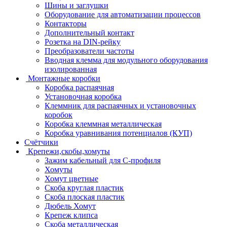
Шины и заглушки
Оборудование для автоматизации процессов
Контакторы
Дополнительный контакт
Розетка на DIN-рейку
Преобразователи частоты
Вводная клемма для модульного оборудования
изолированная
Монтажные коробки
Коробка распаячная
Установочная коробка
Клеммник для распаячных и установочных
коробок
Коробка клеммная металлическая
Коробка уравнивания потенциалов (КУП)
Счётчики
Крепежи,скобы,хомуты
Зажим кабельный для С-профиля
Хомуты
Хомут цветные
Скоба круглая пластик
Скоба плоская пластик
Дюбель Хомут
Крепеж клипса
Скоба металлическая