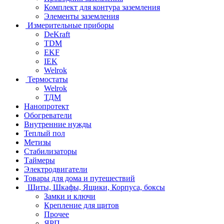
Комплект для контура заземления
Элементы заземления
Измерительные приборы
DeKraft
TDM
EKF
IEK
Welrok
Термостаты
Welrok
ТДМ
Нанопротект
Обогреватели
Внутренние нужды
Теплый пол
Метизы
Стабилизаторы
Таймеры
Электродвигатели
Товары для дома и путешествий
Щиты, Шкафы, Ящики, Корпуса, боксы
Замки и ключи
Крепление для щитов
Прочее
ЯРП