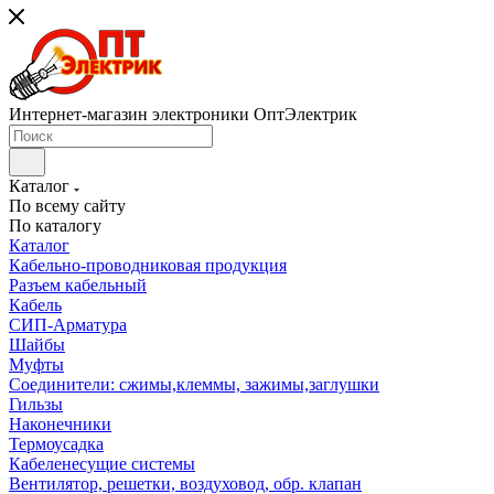
Интернет-магазин электроники ОптЭлектрик
Каталог
По всему сайту
По каталогу
Каталог
Кабельно-проводниковая продукция
Разъем кабельный
Кабель
СИП-Арматура
Шайбы
Муфты
Соединители: сжимы,клеммы, зажимы,заглушки
Гильзы
Наконечники
Термоусадка
Кабеленесущие системы
Вентилятор, решетки, воздуховод, обр. клапан