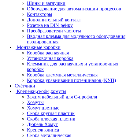
Шины и заглушки
Оборудование для автоматизации процессов
Контакторы
Дополнительный контакт
Розетка на DIN-рейку
Преобразователи частоты
Вводная клемма для модульного оборудования
изолированная
Монтажные коробки
Коробка распаячная
Установочная коробка
Клеммник для распаячных и установочных
коробок
Коробка клеммная металлическая
Коробка уравнивания потенциалов (КУП)
Счётчики
Крепежи,скобы,хомуты
Зажим кабельный для С-профиля
Хомуты
Хомут цветные
Скоба круглая пластик
Скоба плоская пластик
Дюбель Хомут
Крепеж клипса
Скоба металлическая