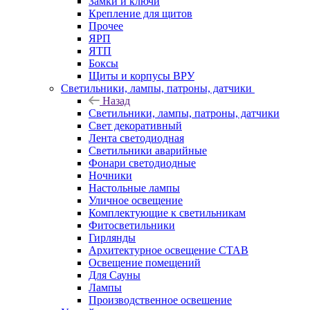
Замки и ключи
Крепление для щитов
Прочее
ЯРП
ЯТП
Боксы
Щиты и корпусы ВРУ
Светильники, лампы, патроны, датчики
Назад
Светильники, лампы, патроны, датчики
Свет декоративный
Лента светодиодная
Светильники аварийные
Фонари светодиодные
Ночники
Настольные лампы
Уличное освещение
Комплектующие к светильникам
Фитосветильники
Гирлянды
Архитектурное освещение СТАВ
Освещение помещений
Для Сауны
Лампы
Производственное освешение