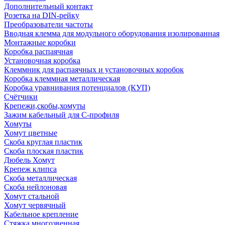
Дополнительный контакт
Розетка на DIN-рейку
Преобразователи частоты
Вводная клемма для модульного оборудования изолированная
Монтажные коробки
Коробка распаячная
Установочная коробка
Клеммник для распаячных и установочных коробок
Коробка клеммная металлическая
Коробка уравнивания потенциалов (КУП)
Счётчики
Крепежи,скобы,хомуты
Зажим кабельный для С-профиля
Хомуты
Хомут цветные
Скоба круглая пластик
Скоба плоская пластик
Дюбель Хомут
Крепеж клипса
Скоба металлическая
Скоба нейлоновая
Хомут стальной
Хомут червячный
Кабельное крепление
Стяжка многозвенная