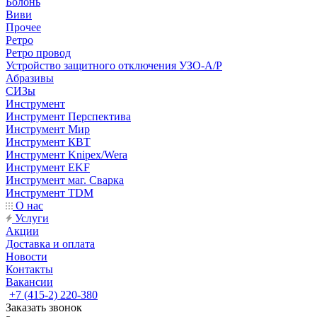
Болонь
Виви
Прочее
Ретро
Ретро провод
Устройство защитного отключения УЗО-А/Р
Абразивы
СИЗы
Инструмент
Инструмент Перспектива
Инструмент Мир
Инструмент КВТ
Инструмент Knipex/Wera
Инструмент EKF
Инструмент маг. Сварка
Инструмент TDM
О нас
Услуги
Акции
Доставка и оплата
Новости
Контакты
Вакансии
+7 (415-2) 220-380
Заказать звонок