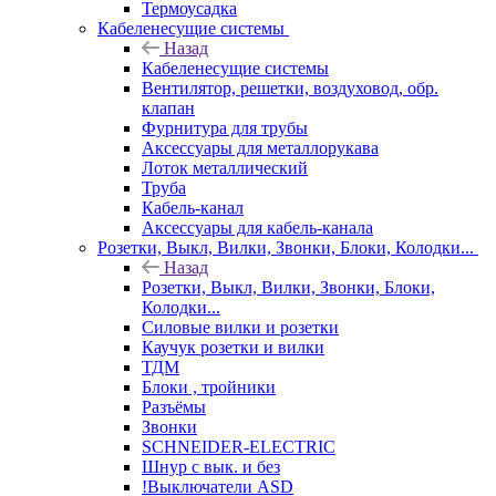
Термоусадка
Кабеленесущие системы
Назад
Кабеленесущие системы
Вентилятор, решетки, воздуховод, обр.
клапан
Фурнитура для трубы
Аксессуары для металлорукава
Лоток металлический
Труба
Кабель-канал
Аксессуары для кабель-канала
Розетки, Выкл, Вилки, Звонки, Блоки, Колодки...
Назад
Розетки, Выкл, Вилки, Звонки, Блоки,
Колодки...
Силовые вилки и розетки
Каучук розетки и вилки
ТДМ
Блоки , тройники
Разъёмы
Звонки
SCHNEIDER-ELECTRIC
Шнур с вык. и без
!Выключатели ASD