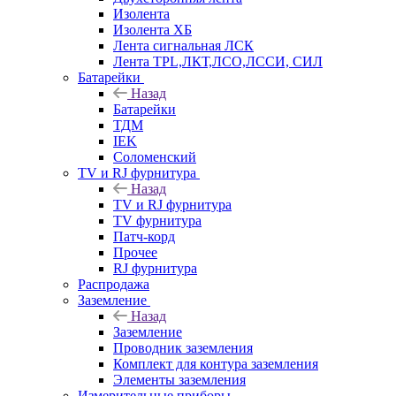
Изолента
Изолента ХБ
Лента сигнальная ЛСК
Лента TPL,ЛКТ,ЛСО,ЛССИ, СИЛ
Батарейки
Назад
Батарейки
ТДМ
IEK
Соломенский
TV и RJ фурнитура
Назад
TV и RJ фурнитура
TV фурнитура
Патч-корд
Прочее
RJ фурнитура
Распродажа
Заземление
Назад
Заземление
Проводник заземления
Комплект для контура заземления
Элементы заземления
Измерительные приборы