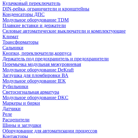
Кулачковый переключатель
DIN-рейка, ограничители и кронштейны
Конденсаторы ДПС
Модульное оборудование TDM
Плавкие вставки и держатели
Силовые автоматические выключатели и комплектующие
Климат
Трансформаторы
Сальники
Кнопки, переключатели,корпуса
Держатель под предохранитель и предохранители
Перемычка модульная межуровневая
Модульное оборудование DeKraft
Заглушка для пломбировки ВА
Модульное оборудование IEK
Рубильники
Светосигнальная арматура
Модульное оборудование DKC
Маркеры и бирки
Датчики
Реле
Расцепители
Шины и заглушки
Оборудование для автоматизации процессов
Контакторы