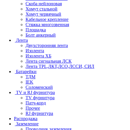
Скоба нейлоновая
Хомут стальной
Хомут червячный
Кабельное крепление
Стяжка многозвенная
Площадка
Болт анкерный
Лента
Двухсторонняя лента
Изолента
Изолента ХБ
Лента сигнальная ЛСК
Лента TPL,ЛКТ,ЛСО,ЛССИ, СИЛ
Батарейки
ТДМ
IEK
Соломенский
TV и RJ фурнитура
TV фурнитура
Патч-корд
Прочее
RJ фурнитура
Распродажа
Заземление
Проводник заземления