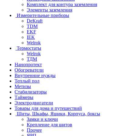
Комплект для контура заземления
Элементы заземления
Измерительные приборы
DeKraft
TDM
EKF
IEK
Welrok
Термостаты
Welrok
ТДМ
Нанопротект
Обогреватели
Внутренние нужды
Теплый пол
Метизы
Стабилизаторы
Таймеры
Электродвигатели
Товары для дома и путешествий
Щиты, Шкафы, Ящики, Корпуса, боксы
Замки и ключи
Крепление для щитов
Прочее
ЯРП