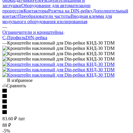
бирки
Датчики
Реле
Расцепители
Шины и
заглушки
Оборудование для автоматизации
процессов
Контакторы
Розетка на DIN-рейку
Дополнительный
контакт
Преобразователи частоты
Вводная клемма для
модульного оборудования изолированная
—
Ограничители и кронштейны
С-Профиль
DIN-рейка
—
Кронштейн наклонный для Din-рейки КНД-30 TDM
В избранное
Сравнить
83.60
₽
/шт
88
₽
-
5
%