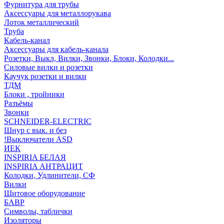
Фурнитура для трубы
Аксессуары для металлорукава
Лоток металлический
Труба
Кабель-канал
Аксессуары для кабель-канала
Розетки, Выкл, Вилки, Звонки, Блоки, Колодки...
Силовые вилки и розетки
Каучук розетки и вилки
ТДМ
Блоки , тройники
Разъёмы
Звонки
SCHNEIDER-ELECTRIC
Шнур с вык. и без
!Выключатели ASD
ИЕК
INSPIRIA БЕЛАЯ
INSPIRIA АНТРАЦИТ
Колодки, Удлинители, СФ
Вилки
Щитовое оборудование
БАВР
Символы, таблички
Изоляторы