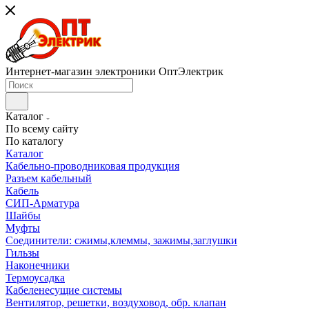
Интернет-магазин электроники ОптЭлектрик
Каталог
По всему сайту
По каталогу
Каталог
Кабельно-проводниковая продукция
Разъем кабельный
Кабель
СИП-Арматура
Шайбы
Муфты
Соединители: сжимы,клеммы, зажимы,заглушки
Гильзы
Наконечники
Термоусадка
Кабеленесущие системы
Вентилятор, решетки, воздуховод, обр. клапан