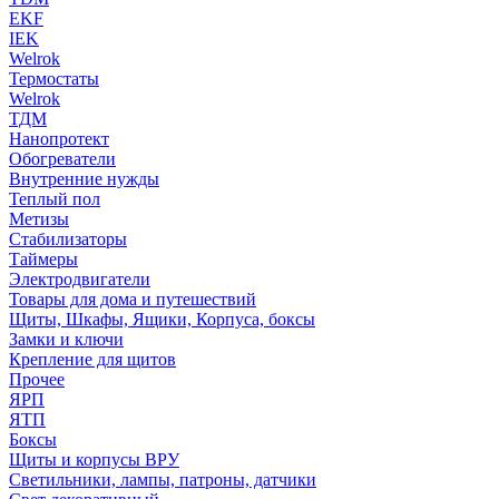
EKF
IEK
Welrok
Термостаты
Welrok
ТДМ
Нанопротект
Обогреватели
Внутренние нужды
Теплый пол
Метизы
Стабилизаторы
Таймеры
Электродвигатели
Товары для дома и путешествий
Щиты, Шкафы, Ящики, Корпуса, боксы
Замки и ключи
Крепление для щитов
Прочее
ЯРП
ЯТП
Боксы
Щиты и корпусы ВРУ
Светильники, лампы, патроны, датчики