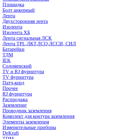
Площадка
Болт анкерный
Лента
Двухсторонняя лента
Изолента
Изолента ХБ
Лента сигнальная ЛСК
Лента TPL,ЛКТ,ЛСО,ЛССИ, СИЛ
Батарейки
ТДМ
IEK
Соломенский
TV и RJ фурнитура
TV фурнитура
Патч-корд
Прочее
RJ фурнитура
Распродажа
Заземление
Проводник заземления
Комплект для контура заземления
Элементы заземления
Измерительные приборы
DeKraft
TDM