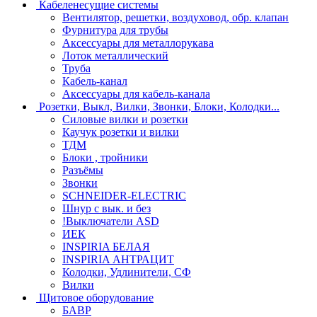
Кабеленесущие системы
Вентилятор, решетки, воздуховод, обр. клапан
Фурнитура для трубы
Аксессуары для металлорукава
Лоток металлический
Труба
Кабель-канал
Аксессуары для кабель-канала
Розетки, Выкл, Вилки, Звонки, Блоки, Колодки...
Силовые вилки и розетки
Каучук розетки и вилки
ТДМ
Блоки , тройники
Разъёмы
Звонки
SCHNEIDER-ELECTRIC
Шнур с вык. и без
!Выключатели ASD
ИЕК
INSPIRIA БЕЛАЯ
INSPIRIA АНТРАЦИТ
Колодки, Удлинители, СФ
Вилки
Щитовое оборудование
БАВР