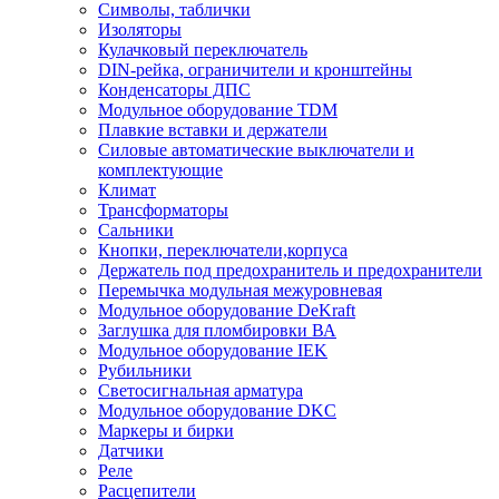
Символы, таблички
Изоляторы
Кулачковый переключатель
DIN-рейка, ограничители и кронштейны
Конденсаторы ДПС
Модульное оборудование TDM
Плавкие вставки и держатели
Силовые автоматические выключатели и
комплектующие
Климат
Трансформаторы
Сальники
Кнопки, переключатели,корпуса
Держатель под предохранитель и предохранители
Перемычка модульная межуровневая
Модульное оборудование DeKraft
Заглушка для пломбировки ВА
Модульное оборудование IEK
Рубильники
Светосигнальная арматура
Модульное оборудование DKC
Маркеры и бирки
Датчики
Реле
Расцепители