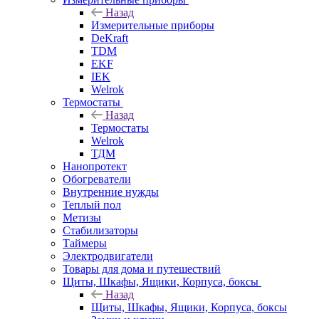
Назад
Измерительные приборы
DeKraft
TDM
EKF
IEK
Welrok
Термостаты
Назад
Термостаты
Welrok
ТДМ
Нанопротект
Обогреватели
Внутренние нужды
Теплый пол
Метизы
Стабилизаторы
Таймеры
Электродвигатели
Товары для дома и путешествий
Щиты, Шкафы, Ящики, Корпуса, боксы
Назад
Щиты, Шкафы, Ящики, Корпуса, боксы