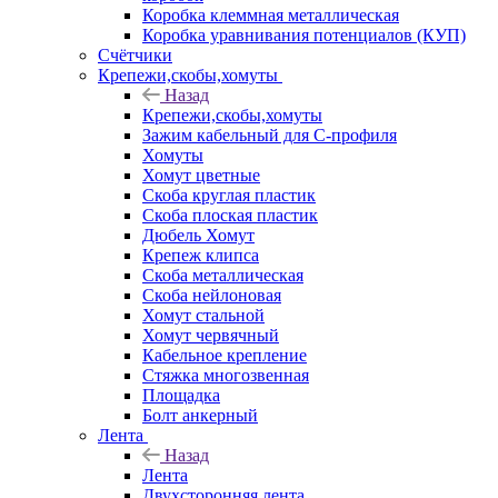
Коробка клеммная металлическая
Коробка уравнивания потенциалов (КУП)
Счётчики
Крепежи,скобы,хомуты
Назад
Крепежи,скобы,хомуты
Зажим кабельный для С-профиля
Хомуты
Хомут цветные
Скоба круглая пластик
Скоба плоская пластик
Дюбель Хомут
Крепеж клипса
Скоба металлическая
Скоба нейлоновая
Хомут стальной
Хомут червячный
Кабельное крепление
Стяжка многозвенная
Площадка
Болт анкерный
Лента
Назад
Лента
Двухсторонняя лента