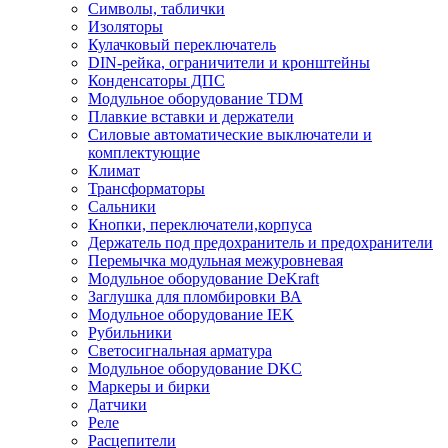
Символы, таблички
Изоляторы
Кулачковый переключатель
DIN-рейка, ограничители и кронштейны
Конденсаторы ДПС
Модульное оборудование TDM
Плавкие вставки и держатели
Силовые автоматические выключатели и
комплектующие
Климат
Трансформаторы
Сальники
Кнопки, переключатели,корпуса
Держатель под предохранитель и предохранители
Перемычка модульная межуровневая
Модульное оборудование DeKraft
Заглушка для пломбировки ВА
Модульное оборудование IEK
Рубильники
Светосигнальная арматура
Модульное оборудование DKC
Маркеры и бирки
Датчики
Реле
Расцепители