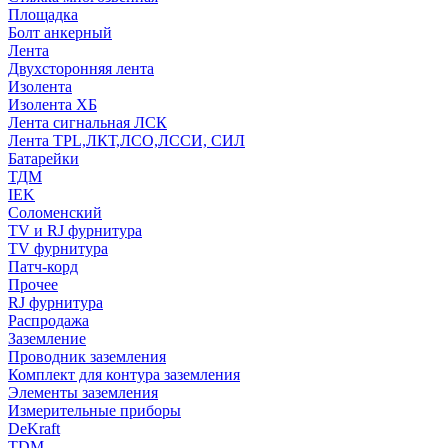
Площадка
Болт анкерный
Лента
Двухсторонняя лента
Изолента
Изолента ХБ
Лента сигнальная ЛСК
Лента TPL,ЛКТ,ЛСО,ЛССИ, СИЛ
Батарейки
ТДМ
IEK
Соломенский
TV и RJ фурнитура
TV фурнитура
Патч-корд
Прочее
RJ фурнитура
Распродажа
Заземление
Проводник заземления
Комплект для контура заземления
Элементы заземления
Измерительные приборы
DeKraft
TDM