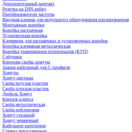
Дополнительный контакт
Розетка на DIN-рейку
Преобразователи частоты
Вводная клемма для модульного оборудования изолированная
Монтажные коробки
Коробка распаячная
Установочная коробка
Клеммник для распаячных и установочных коробок
Коробка клеммная металлическая
Коробка уравнивания потенциалов (КУП)
Счётчики
Крепежи,скобы,хомуты
Зажим кабельный для С-профиля
Хомуты
Хомут цветные
Скоба круглая пластик
Скоба плоская пластик
Дюбель Хомут
Крепеж клипса
Скоба металлическая
Скоба нейлоновая
Хомут стальной
Хомут червячный
Кабельное крепление
Стяжка многозвенная