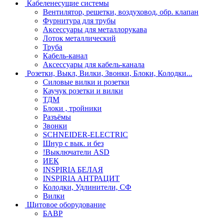
Кабеленесущие системы
Вентилятор, решетки, воздуховод, обр. клапан
Фурнитура для трубы
Аксессуары для металлорукава
Лоток металлический
Труба
Кабель-канал
Аксессуары для кабель-канала
Розетки, Выкл, Вилки, Звонки, Блоки, Колодки...
Силовые вилки и розетки
Каучук розетки и вилки
ТДМ
Блоки , тройники
Разъёмы
Звонки
SCHNEIDER-ELECTRIC
Шнур с вык. и без
!Выключатели ASD
ИЕК
INSPIRIA БЕЛАЯ
INSPIRIA АНТРАЦИТ
Колодки, Удлинители, СФ
Вилки
Щитовое оборудование
БАВР