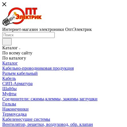
Интернет-магазин электроники ОптЭлектрик
Каталог
По всему сайту
По каталогу
Каталог
Кабельно-проводниковая продукция
Разъем кабельный
Кабель
СИП-Арматура
Шайбы
Муфты
Соединители: сжимы,клеммы, зажимы,заглушки
Гильзы
Наконечники
Термоусадка
Кабеленесущие системы
Вентилятор, решетки, воздуховод, обр. клапан