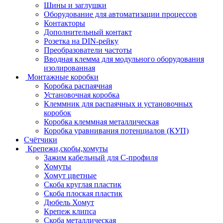
Шины и заглушки
Оборудование для автоматизации процессов
Контакторы
Дополнительный контакт
Розетка на DIN-рейку
Преобразователи частоты
Вводная клемма для модульного оборудования
изолированная
Монтажные коробки
Коробка распаячная
Установочная коробка
Клеммник для распаячных и установочных
коробок
Коробка клеммная металлическая
Коробка уравнивания потенциалов (КУП)
Счётчики
Крепежи,скобы,хомуты
Зажим кабельный для С-профиля
Хомуты
Хомут цветные
Скоба круглая пластик
Скоба плоская пластик
Дюбель Хомут
Крепеж клипса
Скоба металлическая