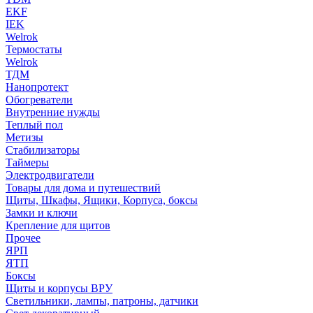
EKF
IEK
Welrok
Термостаты
Welrok
ТДМ
Нанопротект
Обогреватели
Внутренние нужды
Теплый пол
Метизы
Стабилизаторы
Таймеры
Электродвигатели
Товары для дома и путешествий
Щиты, Шкафы, Ящики, Корпуса, боксы
Замки и ключи
Крепление для щитов
Прочее
ЯРП
ЯТП
Боксы
Щиты и корпусы ВРУ
Светильники, лампы, патроны, датчики