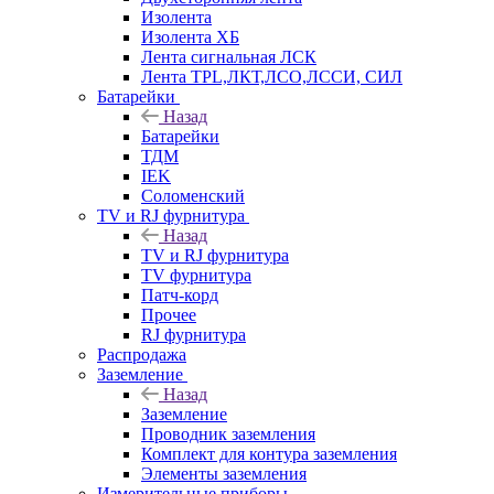
Изолента
Изолента ХБ
Лента сигнальная ЛСК
Лента TPL,ЛКТ,ЛСО,ЛССИ, СИЛ
Батарейки
Назад
Батарейки
ТДМ
IEK
Соломенский
TV и RJ фурнитура
Назад
TV и RJ фурнитура
TV фурнитура
Патч-корд
Прочее
RJ фурнитура
Распродажа
Заземление
Назад
Заземление
Проводник заземления
Комплект для контура заземления
Элементы заземления
Измерительные приборы