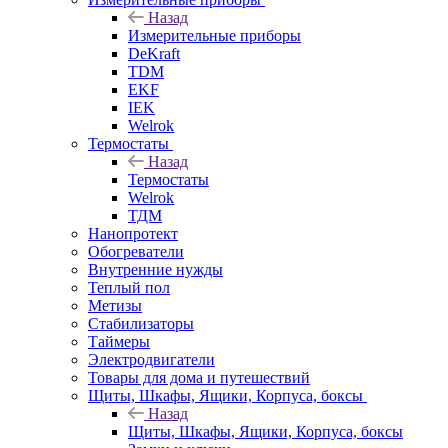
Назад
Измерительные приборы
DeKraft
TDM
EKF
IEK
Welrok
Термостаты
Назад
Термостаты
Welrok
ТДМ
Нанопротект
Обогреватели
Внутренние нужды
Теплый пол
Метизы
Стабилизаторы
Таймеры
Электродвигатели
Товары для дома и путешествий
Щиты, Шкафы, Ящики, Корпуса, боксы
Назад
Щиты, Шкафы, Ящики, Корпуса, боксы