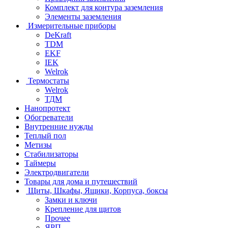
Комплект для контура заземления
Элементы заземления
Измерительные приборы
DeKraft
TDM
EKF
IEK
Welrok
Термостаты
Welrok
ТДМ
Нанопротект
Обогреватели
Внутренние нужды
Теплый пол
Метизы
Стабилизаторы
Таймеры
Электродвигатели
Товары для дома и путешествий
Щиты, Шкафы, Ящики, Корпуса, боксы
Замки и ключи
Крепление для щитов
Прочее
ЯРП