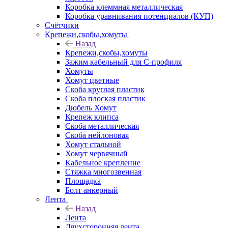
Коробка клеммная металлическая
Коробка уравнивания потенциалов (КУП)
Счётчики
Крепежи,скобы,хомуты
Назад
Крепежи,скобы,хомуты
Зажим кабельный для С-профиля
Хомуты
Хомут цветные
Скоба круглая пластик
Скоба плоская пластик
Дюбель Хомут
Крепеж клипса
Скоба металлическая
Скоба нейлоновая
Хомут стальной
Хомут червячный
Кабельное крепление
Стяжка многозвенная
Площадка
Болт анкерный
Лента
Назад
Лента
Двухсторонняя лента