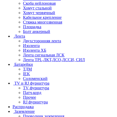
Скоба нейлоновая
Хомут стальной
Хомут червячный
Кабельное крепление
Стяжка многозвенная
Площадка
Болт анкерный
Лента
Двухсторонняя лента
Изолента
Изолента ХБ
Лента сигнальная ЛСК
Лента TPL,ЛКТ,ЛСО,ЛССИ, СИЛ
Батарейки
ТДМ
IEK
Соломенский
TV и RJ фурнитура
TV фурнитура
Патч-корд
Прочее
RJ фурнитура
Распродажа
Заземление
Проводник заземления