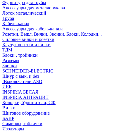
Фурнитура для трубы
Аксессуары для металлорукава
Лоток металлический
Труба
Кабель-канал
Аксессуары для кабель-канала
Розетки, Выкл, Вилки, Звонки, Блоки, Колодки...
Силовые вилки и розетки
Каучук розетки и вилки
ТДМ
Блоки , тройники
Разъёмы
Звонки
SCHNEIDER-ELECTRIC
Шнур с вык. и без
!Выключатели ASD
ИЕК
INSPIRIA БЕЛАЯ
INSPIRIA АНТРАЦИТ
Колодки, Удлинители, СФ
Вилки
Щитовое оборудование
БАВР
Символы, таблички
Изоляторы