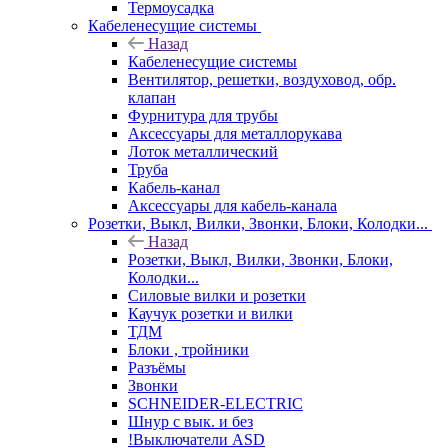
Термоусадка
Кабеленесущие системы
Назад
Кабеленесущие системы
Вентилятор, решетки, воздуховод, обр.
клапан
Фурнитура для трубы
Аксессуары для металлорукава
Лоток металлический
Труба
Кабель-канал
Аксессуары для кабель-канала
Розетки, Выкл, Вилки, Звонки, Блоки, Колодки...
Назад
Розетки, Выкл, Вилки, Звонки, Блоки,
Колодки...
Силовые вилки и розетки
Каучук розетки и вилки
ТДМ
Блоки , тройники
Разъёмы
Звонки
SCHNEIDER-ELECTRIC
Шнур с вык. и без
!Выключатели ASD