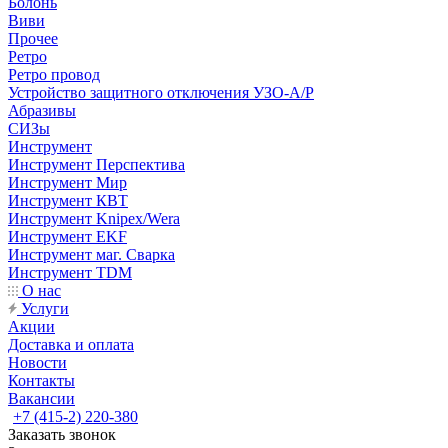
Болонь
Виви
Прочее
Ретро
Ретро провод
Устройство защитного отключения УЗО-А/Р
Абразивы
СИЗы
Инструмент
Инструмент Перспектива
Инструмент Мир
Инструмент КВТ
Инструмент Knipex/Wera
Инструмент EKF
Инструмент маг. Сварка
Инструмент TDM
О нас
Услуги
Акции
Доставка и оплата
Новости
Контакты
Вакансии
+7 (415-2) 220-380
Заказать звонок