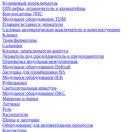
Кулачковый переключатель
DIN-рейка, ограничители и кронштейны
Конденсаторы ДПС
Модульное оборудование TDM
Плавкие вставки и держатели
Силовые автоматические выключатели и комплектующие
Климат
Трансформаторы
Сальники
Кнопки, переключатели,корпуса
Держатель под предохранитель и предохранители
Перемычка модульная межуровневая
Модульное оборудование DeKraft
Заглушка для пломбировки ВА
Модульное оборудование IEK
Рубильники
Светосигнальная арматура
Модульное оборудование DKC
Маркеры и бирки
Датчики
Реле
Расцепители
Шины и заглушки
Оборудование для автоматизации процессов
Контакторы