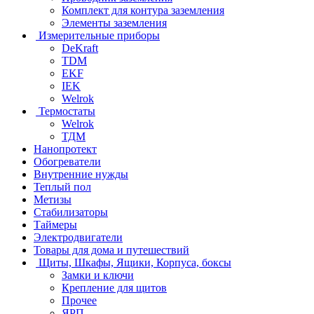
Комплект для контура заземления
Элементы заземления
Измерительные приборы
DeKraft
TDM
EKF
IEK
Welrok
Термостаты
Welrok
ТДМ
Нанопротект
Обогреватели
Внутренние нужды
Теплый пол
Метизы
Стабилизаторы
Таймеры
Электродвигатели
Товары для дома и путешествий
Щиты, Шкафы, Ящики, Корпуса, боксы
Замки и ключи
Крепление для щитов
Прочее
ЯРП