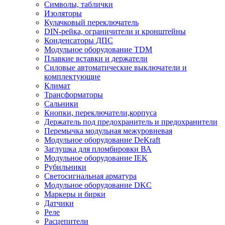
Символы, таблички
Изоляторы
Кулачковый переключатель
DIN-рейка, ограничители и кронштейны
Конденсаторы ДПС
Модульное оборудование TDM
Плавкие вставки и держатели
Силовые автоматические выключатели и
комплектующие
Климат
Трансформаторы
Сальники
Кнопки, переключатели,корпуса
Держатель под предохранитель и предохранители
Перемычка модульная межуровневая
Модульное оборудование DeKraft
Заглушка для пломбировки ВА
Модульное оборудование IEK
Рубильники
Светосигнальная арматура
Модульное оборудование DKC
Маркеры и бирки
Датчики
Реле
Расцепители