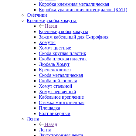
Коробка клеммная металлическая
Коробка уравнивания потенциалов (КУП)
Счётчики
Крепежи,скобы,хомуты
Назад
Крепежи,скобы,хомуты
Зажим кабельный для С-профиля
Хомуты
Хомут цветные
Скоба круглая пластик
Скоба плоская пластик
Дюбель Хомут
Крепеж клипса
Скоба металлическая
Скоба нейлоновая
Хомут стальной
Хомут червячный
Кабельное крепление
Стяжка многозвенная
Площадка
Болт анкерный
Лента
Назад
Лента
Двухсторонняя лента