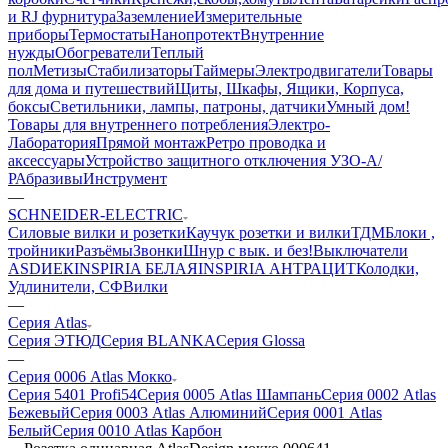
и RJ фурнитура
Заземление
Измерительные
приборы
Термостаты
Нанопротект
Внутренние
нужды
Обогреватели
Теплый
пол
Метизы
Стабилизаторы
Таймеры
Электродвигатели
Товары
для дома и путешествий
Щиты, Шкафы, Ящики, Корпуса,
боксы
Светильники, лампы, патроны, датчики
Умный дом
!
Товары для внутреннего потребления
Электро-
Лаборатория
Прямой монтаж
Ретро проводка и
аксессуары
Устройство защитного отключения УЗО-А/
Р
Абразивы
Инструмент
—
SCHNEIDER-ELECTRIC
Силовые вилки и розетки
Каучук розетки и вилки
ТДМ
Блоки ,
тройники
Разъёмы
Звонки
Шнур с вык. и без
!Выключатели
ASD
ИЕК
INSPIRIA БЕЛАЯ
INSPIRIA АНТРАЦИТ
Колодки,
Удлинители, СФ
Вилки
—
Серия Atlas
Серия ЭТЮД
Серия BLANKA
Серия Glossa
—
Серия 0006 Atlas Мокко
Серия 5401 Profi54
Серия 0005 Atlas Шампань
Серия 0002 Atlas
Бежевый
Серия 0003 Atlas Алюминий
Серия 0001 Atlas
Белый
Серия 0010 Atlas Карбон