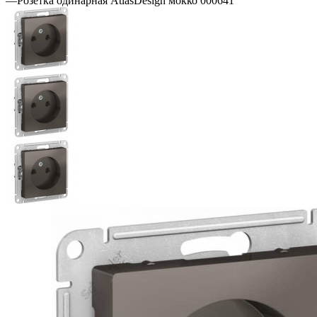
—
Розетка одинарная AtlasDesign мокко 000641