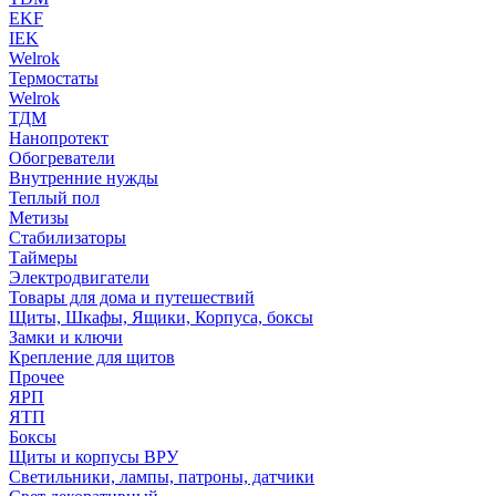
EKF
IEK
Welrok
Термостаты
Welrok
ТДМ
Нанопротект
Обогреватели
Внутренние нужды
Теплый пол
Метизы
Стабилизаторы
Таймеры
Электродвигатели
Товары для дома и путешествий
Щиты, Шкафы, Ящики, Корпуса, боксы
Замки и ключи
Крепление для щитов
Прочее
ЯРП
ЯТП
Боксы
Щиты и корпусы ВРУ
Светильники, лампы, патроны, датчики