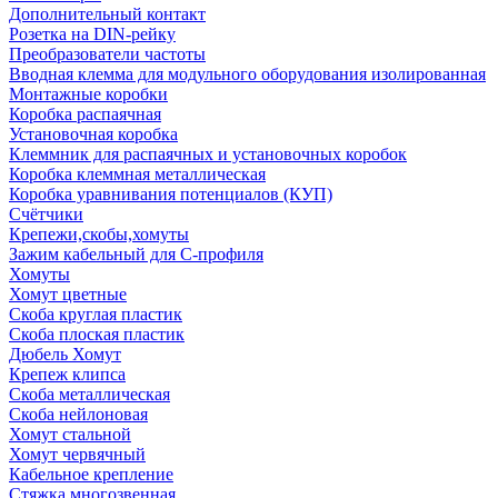
Дополнительный контакт
Розетка на DIN-рейку
Преобразователи частоты
Вводная клемма для модульного оборудования изолированная
Монтажные коробки
Коробка распаячная
Установочная коробка
Клеммник для распаячных и установочных коробок
Коробка клеммная металлическая
Коробка уравнивания потенциалов (КУП)
Счётчики
Крепежи,скобы,хомуты
Зажим кабельный для С-профиля
Хомуты
Хомут цветные
Скоба круглая пластик
Скоба плоская пластик
Дюбель Хомут
Крепеж клипса
Скоба металлическая
Скоба нейлоновая
Хомут стальной
Хомут червячный
Кабельное крепление
Стяжка многозвенная