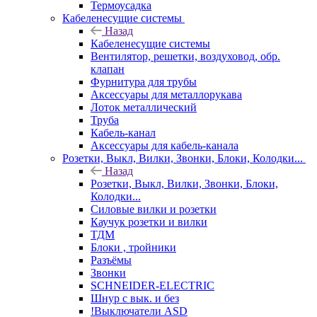
Термоусадка
Кабеленесущие системы
Назад
Кабеленесущие системы
Вентилятор, решетки, воздуховод, обр.
клапан
Фурнитура для трубы
Аксессуары для металлорукава
Лоток металлический
Труба
Кабель-канал
Аксессуары для кабель-канала
Розетки, Выкл, Вилки, Звонки, Блоки, Колодки...
Назад
Розетки, Выкл, Вилки, Звонки, Блоки,
Колодки...
Силовые вилки и розетки
Каучук розетки и вилки
ТДМ
Блоки , тройники
Разъёмы
Звонки
SCHNEIDER-ELECTRIC
Шнур с вык. и без
!Выключатели ASD