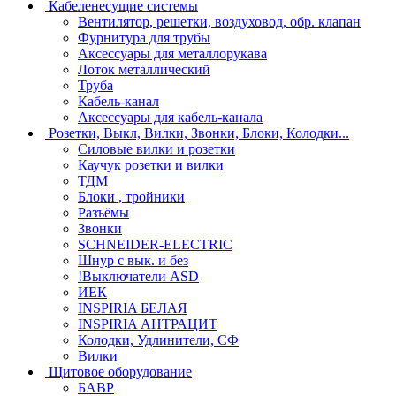
Кабеленесущие системы
Вентилятор, решетки, воздуховод, обр. клапан
Фурнитура для трубы
Аксессуары для металлорукава
Лоток металлический
Труба
Кабель-канал
Аксессуары для кабель-канала
Розетки, Выкл, Вилки, Звонки, Блоки, Колодки...
Силовые вилки и розетки
Каучук розетки и вилки
ТДМ
Блоки , тройники
Разъёмы
Звонки
SCHNEIDER-ELECTRIC
Шнур с вык. и без
!Выключатели ASD
ИЕК
INSPIRIA БЕЛАЯ
INSPIRIA АНТРАЦИТ
Колодки, Удлинители, СФ
Вилки
Щитовое оборудование
БАВР