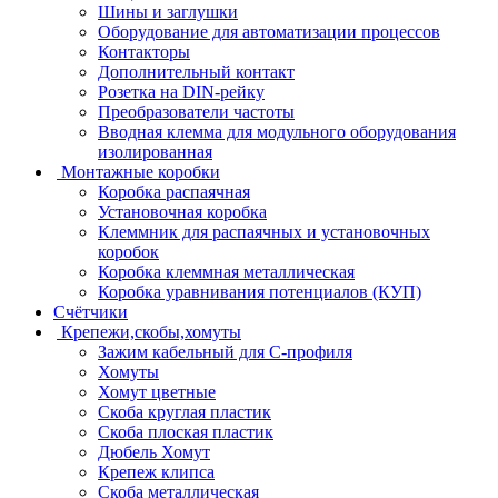
Шины и заглушки
Оборудование для автоматизации процессов
Контакторы
Дополнительный контакт
Розетка на DIN-рейку
Преобразователи частоты
Вводная клемма для модульного оборудования
изолированная
Монтажные коробки
Коробка распаячная
Установочная коробка
Клеммник для распаячных и установочных
коробок
Коробка клеммная металлическая
Коробка уравнивания потенциалов (КУП)
Счётчики
Крепежи,скобы,хомуты
Зажим кабельный для С-профиля
Хомуты
Хомут цветные
Скоба круглая пластик
Скоба плоская пластик
Дюбель Хомут
Крепеж клипса
Скоба металлическая