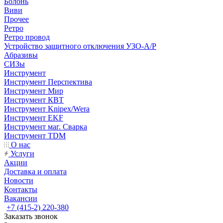
Болонь
Виви
Прочее
Ретро
Ретро провод
Устройство защитного отключения УЗО-А/Р
Абразивы
СИЗы
Инструмент
Инструмент Перспектива
Инструмент Мир
Инструмент КВТ
Инструмент Knipex/Wera
Инструмент EKF
Инструмент маг. Сварка
Инструмент TDM
О нас
Услуги
Акции
Доставка и оплата
Новости
Контакты
Вакансии
+7 (415-2) 220-380
Заказать звонок