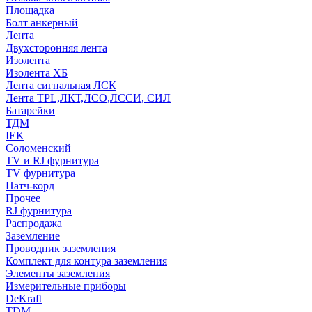
Площадка
Болт анкерный
Лента
Двухсторонняя лента
Изолента
Изолента ХБ
Лента сигнальная ЛСК
Лента TPL,ЛКТ,ЛСО,ЛССИ, СИЛ
Батарейки
ТДМ
IEK
Соломенский
TV и RJ фурнитура
TV фурнитура
Патч-корд
Прочее
RJ фурнитура
Распродажа
Заземление
Проводник заземления
Комплект для контура заземления
Элементы заземления
Измерительные приборы
DeKraft
TDM