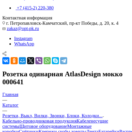
+7 (415-2) 220-380
Контактная информация
г. Петропавловск-Камчатский, пр-кт Победы, д. 20, к. 4
zakaz@opt-pk.ru
Instagram
WhatsApp
Розетка одинарная AtlasDesign мокко
000641
Главная
—
Каталог
—
Розетки, Выкл, Вилки, Звонки, Блоки, Колодки...
Кабельно-проводниковая продукция
Кабеленесущие
системы
Щитовое оборудование
Монтажные
коробки
Счётчики
Крепежи,скобы,хомуты
Лента
Батарейки
Распр