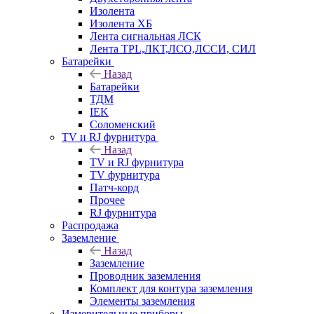
Изолента
Изолента ХБ
Лента сигнальная ЛСК
Лента TPL,ЛКТ,ЛСО,ЛССИ, СИЛ
Батарейки
Назад
Батарейки
ТДМ
IEK
Соломенский
TV и RJ фурнитура
Назад
TV и RJ фурнитура
TV фурнитура
Патч-корд
Прочее
RJ фурнитура
Распродажа
Заземление
Назад
Заземление
Проводник заземления
Комплект для контура заземления
Элементы заземления
Измерительные приборы