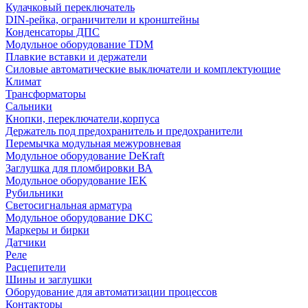
Кулачковый переключатель
DIN-рейка, ограничители и кронштейны
Конденсаторы ДПС
Модульное оборудование TDM
Плавкие вставки и держатели
Силовые автоматические выключатели и комплектующие
Климат
Трансформаторы
Сальники
Кнопки, переключатели,корпуса
Держатель под предохранитель и предохранители
Перемычка модульная межуровневая
Модульное оборудование DeKraft
Заглушка для пломбировки ВА
Модульное оборудование IEK
Рубильники
Светосигнальная арматура
Модульное оборудование DKC
Маркеры и бирки
Датчики
Реле
Расцепители
Шины и заглушки
Оборудование для автоматизации процессов
Контакторы