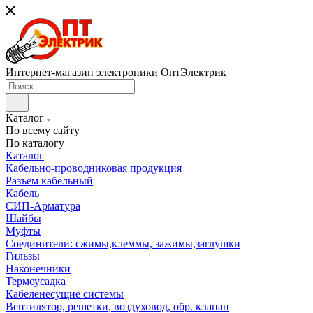
Интернет-магазин электроники ОптЭлектрик
Каталог
По всему сайту
По каталогу
Каталог
Кабельно-проводниковая продукция
Разъем кабельный
Кабель
СИП-Арматура
Шайбы
Муфты
Соединители: сжимы,клеммы, зажимы,заглушки
Гильзы
Наконечники
Термоусадка
Кабеленесущие системы
Вентилятор, решетки, воздуховод, обр. клапан