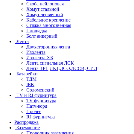
Скоба нейлоновая
Хомут стальной
Хомут червячный
Кабельное крепление
Стяжка многозвенная
Площадка
Болт анкерный
Лента
Двухсторонняя лента
Изолента
Изолента ХБ
Лента сигнальная ЛСК
Лента TPL,ЛКТ,ЛСО,ЛССИ, СИЛ
Батарейки
ТДМ
IEK
Соломенский
TV и RJ фурнитура
TV фурнитура
Патч-корд
Прочее
RJ фурнитура
Распродажа
Заземление
Проводник заземления