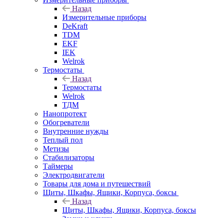
Назад
Измерительные приборы
DeKraft
TDM
EKF
IEK
Welrok
Термостаты
Назад
Термостаты
Welrok
ТДМ
Нанопротект
Обогреватели
Внутренние нужды
Теплый пол
Метизы
Стабилизаторы
Таймеры
Электродвигатели
Товары для дома и путешествий
Щиты, Шкафы, Ящики, Корпуса, боксы
Назад
Щиты, Шкафы, Ящики, Корпуса, боксы