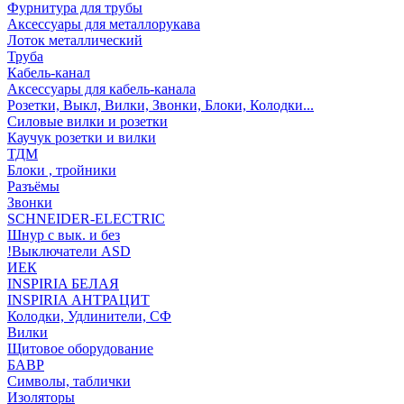
Фурнитура для трубы
Аксессуары для металлорукава
Лоток металлический
Труба
Кабель-канал
Аксессуары для кабель-канала
Розетки, Выкл, Вилки, Звонки, Блоки, Колодки...
Силовые вилки и розетки
Каучук розетки и вилки
ТДМ
Блоки , тройники
Разъёмы
Звонки
SCHNEIDER-ELECTRIC
Шнур с вык. и без
!Выключатели ASD
ИЕК
INSPIRIA БЕЛАЯ
INSPIRIA АНТРАЦИТ
Колодки, Удлинители, СФ
Вилки
Щитовое оборудование
БАВР
Символы, таблички
Изоляторы