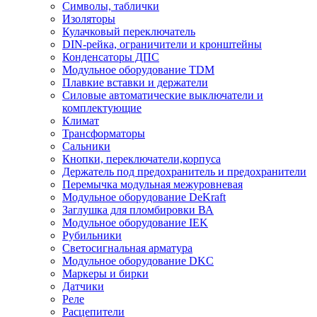
Символы, таблички
Изоляторы
Кулачковый переключатель
DIN-рейка, ограничители и кронштейны
Конденсаторы ДПС
Модульное оборудование TDM
Плавкие вставки и держатели
Силовые автоматические выключатели и
комплектующие
Климат
Трансформаторы
Сальники
Кнопки, переключатели,корпуса
Держатель под предохранитель и предохранители
Перемычка модульная межуровневая
Модульное оборудование DeKraft
Заглушка для пломбировки ВА
Модульное оборудование IEK
Рубильники
Светосигнальная арматура
Модульное оборудование DKC
Маркеры и бирки
Датчики
Реле
Расцепители