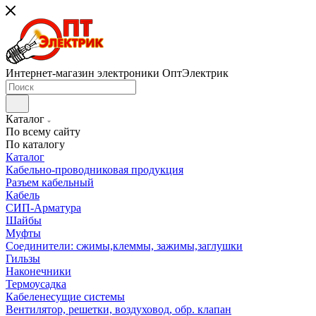
Интернет-магазин электроники ОптЭлектрик
Каталог
По всему сайту
По каталогу
Каталог
Кабельно-проводниковая продукция
Разъем кабельный
Кабель
СИП-Арматура
Шайбы
Муфты
Соединители: сжимы,клеммы, зажимы,заглушки
Гильзы
Наконечники
Термоусадка
Кабеленесущие системы
Вентилятор, решетки, воздуховод, обр. клапан