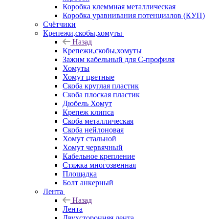
Коробка клеммная металлическая
Коробка уравнивания потенциалов (КУП)
Счётчики
Крепежи,скобы,хомуты
Назад
Крепежи,скобы,хомуты
Зажим кабельный для С-профиля
Хомуты
Хомут цветные
Скоба круглая пластик
Скоба плоская пластик
Дюбель Хомут
Крепеж клипса
Скоба металлическая
Скоба нейлоновая
Хомут стальной
Хомут червячный
Кабельное крепление
Стяжка многозвенная
Площадка
Болт анкерный
Лента
Назад
Лента
Двухсторонняя лента