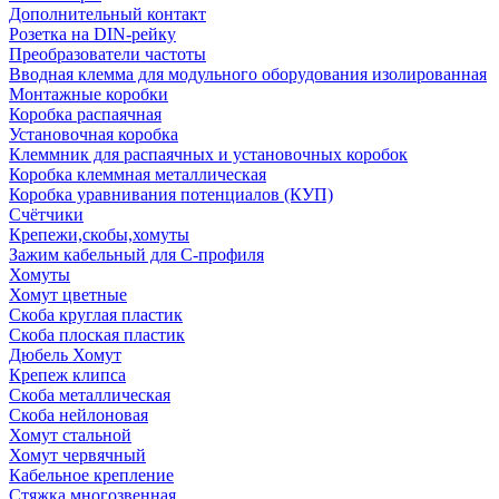
Дополнительный контакт
Розетка на DIN-рейку
Преобразователи частоты
Вводная клемма для модульного оборудования изолированная
Монтажные коробки
Коробка распаячная
Установочная коробка
Клеммник для распаячных и установочных коробок
Коробка клеммная металлическая
Коробка уравнивания потенциалов (КУП)
Счётчики
Крепежи,скобы,хомуты
Зажим кабельный для С-профиля
Хомуты
Хомут цветные
Скоба круглая пластик
Скоба плоская пластик
Дюбель Хомут
Крепеж клипса
Скоба металлическая
Скоба нейлоновая
Хомут стальной
Хомут червячный
Кабельное крепление
Стяжка многозвенная