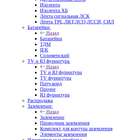
Изолента
Изолента ХБ
Лента сигнальная ЛСК
Лента TPL,ЛКТ,ЛСО,ЛССИ, СИЛ
Батарейки
Назад
Батарейки
ТДМ
IEK
Соломенский
TV и RJ фурнитура
Назад
TV и RJ фурнитура
TV фурнитура
Патч-корд
Прочее
RJ фурнитура
Распродажа
Заземление
Назад
Заземление
Проводник заземления
Комплект для контура заземления
Элементы заземления
Измерительные приборы