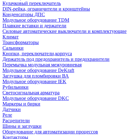
Кулачковый переключатель
DIN-рейка, ограничители и кронштейны
Конденсаторы ДПС
Модульное оборудование TDM
Плавкие вставки и держатели
Силовые автоматические выключатели и комплектующие
Климат
Трансформаторы
Сальники
Кнопки, переключатели,корпуса
Держатель под предохранитель и предохранители
Перемычка модульная межуровневая
Модульное оборудование DeKraft
Заглушка для пломбировки ВА
Модульное оборудование IEK
Рубильники
Светосигнальная арматура
Модульное оборудование DKC
Маркеры и бирки
Датчики
Реле
Расцепители
Шины и заглушки
Оборудование для автоматизации процессов
Контакторы