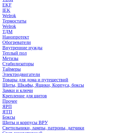
EKF
IEK
Welrok
Термостаты
Welrok
ТДМ
Нанопротект
Обогреватели
Внутренние нужды
Теплый пол
Метизы
Стабилизаторы
Таймеры
Электродвигатели
Товары для дома и путешествий
Щиты, Шкафы, Ящики, Корпуса, боксы
Замки и ключи
Крепление для щитов
Прочее
ЯРП
ЯТП
Боксы
Щиты и корпусы ВРУ
Светильники, лампы, патроны, датчики