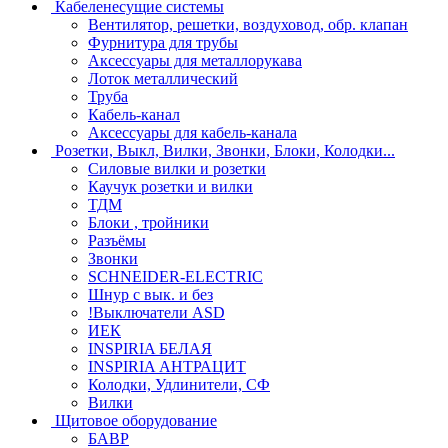
Кабеленесущие системы
Вентилятор, решетки, воздуховод, обр. клапан
Фурнитура для трубы
Аксессуары для металлорукава
Лоток металлический
Труба
Кабель-канал
Аксессуары для кабель-канала
Розетки, Выкл, Вилки, Звонки, Блоки, Колодки...
Силовые вилки и розетки
Каучук розетки и вилки
ТДМ
Блоки , тройники
Разъёмы
Звонки
SCHNEIDER-ELECTRIC
Шнур с вык. и без
!Выключатели ASD
ИЕК
INSPIRIA БЕЛАЯ
INSPIRIA АНТРАЦИТ
Колодки, Удлинители, СФ
Вилки
Щитовое оборудование
БАВР