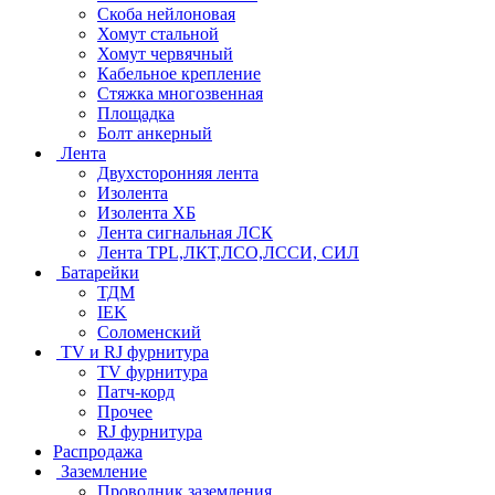
Скоба нейлоновая
Хомут стальной
Хомут червячный
Кабельное крепление
Стяжка многозвенная
Площадка
Болт анкерный
Лента
Двухсторонняя лента
Изолента
Изолента ХБ
Лента сигнальная ЛСК
Лента TPL,ЛКТ,ЛСО,ЛССИ, СИЛ
Батарейки
ТДМ
IEK
Соломенский
TV и RJ фурнитура
TV фурнитура
Патч-корд
Прочее
RJ фурнитура
Распродажа
Заземление
Проводник заземления