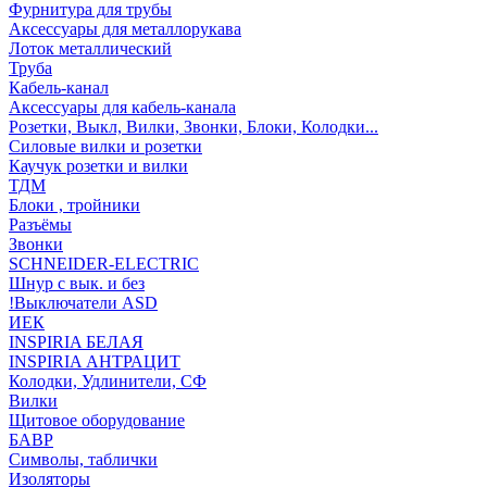
Фурнитура для трубы
Аксессуары для металлорукава
Лоток металлический
Труба
Кабель-канал
Аксессуары для кабель-канала
Розетки, Выкл, Вилки, Звонки, Блоки, Колодки...
Силовые вилки и розетки
Каучук розетки и вилки
ТДМ
Блоки , тройники
Разъёмы
Звонки
SCHNEIDER-ELECTRIC
Шнур с вык. и без
!Выключатели ASD
ИЕК
INSPIRIA БЕЛАЯ
INSPIRIA АНТРАЦИТ
Колодки, Удлинители, СФ
Вилки
Щитовое оборудование
БАВР
Символы, таблички
Изоляторы