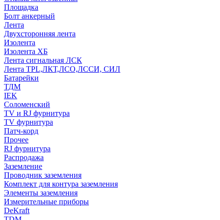
Площадка
Болт анкерный
Лента
Двухсторонняя лента
Изолента
Изолента ХБ
Лента сигнальная ЛСК
Лента TPL,ЛКТ,ЛСО,ЛССИ, СИЛ
Батарейки
ТДМ
IEK
Соломенский
TV и RJ фурнитура
TV фурнитура
Патч-корд
Прочее
RJ фурнитура
Распродажа
Заземление
Проводник заземления
Комплект для контура заземления
Элементы заземления
Измерительные приборы
DeKraft
TDM