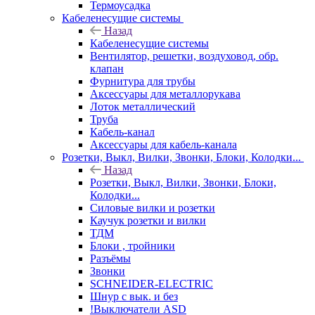
Термоусадка
Кабеленесущие системы
Назад
Кабеленесущие системы
Вентилятор, решетки, воздуховод, обр.
клапан
Фурнитура для трубы
Аксессуары для металлорукава
Лоток металлический
Труба
Кабель-канал
Аксессуары для кабель-канала
Розетки, Выкл, Вилки, Звонки, Блоки, Колодки...
Назад
Розетки, Выкл, Вилки, Звонки, Блоки,
Колодки...
Силовые вилки и розетки
Каучук розетки и вилки
ТДМ
Блоки , тройники
Разъёмы
Звонки
SCHNEIDER-ELECTRIC
Шнур с вык. и без
!Выключатели ASD