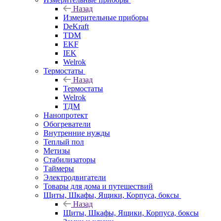
Назад
Измерительные приборы
DeKraft
TDM
EKF
IEK
Welrok
Термостаты
Назад
Термостаты
Welrok
ТДМ
Нанопротект
Обогреватели
Внутренние нужды
Теплый пол
Метизы
Стабилизаторы
Таймеры
Электродвигатели
Товары для дома и путешествий
Щиты, Шкафы, Ящики, Корпуса, боксы
Назад
Щиты, Шкафы, Ящики, Корпуса, боксы