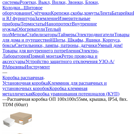
системы
Розетки, Выкл, Вилки, Звонки, Блоки,
Колодки...
Щитовое
оборудование
Счётчики
Крепежи,скобы,хомуты
Лента
Батарейки
и RJ фурнитура
Заземление
Измерительные
приборы
Термостаты
Нанопротект
Внутренние
нужды
Обогреватели
Теплый
пол
Метизы
Стабилизаторы
Таймеры
Электродвигатели
Товары
для дома и путешествий
Щиты, Шкафы, Ящики, Корпуса,
боксы
Светильники, лампы, патроны, датчики
Умный дом
!
Товары для внутреннего потребления
Электро-
Лаборатория
Прямой монтаж
Ретро проводка и
аксессуары
Устройство защитного отключения УЗО-А/
Р
Абразивы
Инструмент
—
Коробка распаячная
Установочная коробка
Клеммник для распаячных и
установочных коробок
Коробка клеммная
металлическая
Коробка уравнивания потенциалов (КУП)
—
Распаячная коробка ОП 100х100х55мм, крышка, IP54, 8вх.
TDM (60шт)