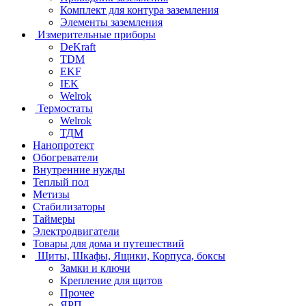
Комплект для контура заземления
Элементы заземления
Измерительные приборы
DeKraft
TDM
EKF
IEK
Welrok
Термостаты
Welrok
ТДМ
Нанопротект
Обогреватели
Внутренние нужды
Теплый пол
Метизы
Стабилизаторы
Таймеры
Электродвигатели
Товары для дома и путешествий
Щиты, Шкафы, Ящики, Корпуса, боксы
Замки и ключи
Крепление для щитов
Прочее
ЯРП