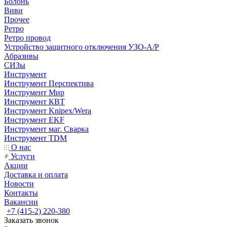
Болонь
Виви
Прочее
Ретро
Ретро провод
Устройство защитного отключения УЗО-А/Р
Абразивы
СИЗы
Инструмент
Инструмент Перспектива
Инструмент Мир
Инструмент КВТ
Инструмент Knipex/Wera
Инструмент EKF
Инструмент маг. Сварка
Инструмент TDM
О нас
Услуги
Акции
Доставка и оплата
Новости
Контакты
Вакансии
+7 (415-2) 220-380
Заказать звонок