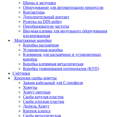
Шины и заглушки
Оборудование для автоматизации процессов
Контакторы
Дополнительный контакт
Розетка на DIN-рейку
Преобразователи частоты
Вводная клемма для модульного оборудования
изолированная
Монтажные коробки
Коробка распаячная
Установочная коробка
Клеммник для распаячных и установочных
коробок
Коробка клеммная металлическая
Коробка уравнивания потенциалов (КУП)
Счётчики
Крепежи,скобы,хомуты
Зажим кабельный для С-профиля
Хомуты
Хомут цветные
Скоба круглая пластик
Скоба плоская пластик
Дюбель Хомут
Крепеж клипса
Скоба металлическая