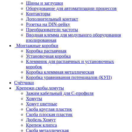
Шины и заглушки
Оборудование для автоматизации процессов
Контакторы
Дополнительный контакт
Розетка на DIN-рейку
Преобразователи частоты
Вводная клемма для модульного оборудования
изолированная
Монтажные коробки
Коробка распаячная
Установочная коробка
Клеммник для распаячных и установочных
коробок
Коробка клеммная металлическая
Коробка уравнивания потенциалов (КУП)
Счётчики
Крепежи,скобы,хомуты
Зажим кабельный для С-профиля
Хомуты
Хомут цветные
Скоба круглая пластик
Скоба плоская пластик
Дюбель Хомут
Крепеж клипса
Скоба металлическая