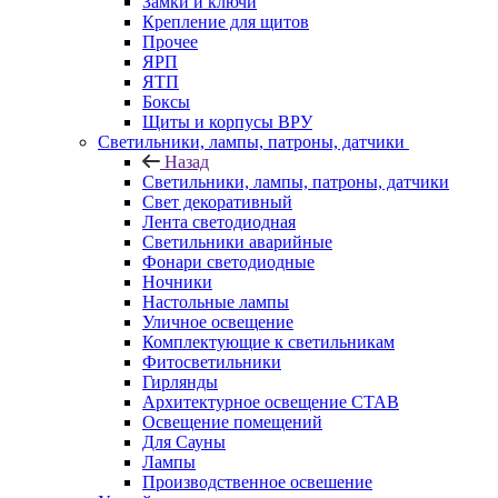
Замки и ключи
Крепление для щитов
Прочее
ЯРП
ЯТП
Боксы
Щиты и корпусы ВРУ
Светильники, лампы, патроны, датчики
Назад
Светильники, лампы, патроны, датчики
Свет декоративный
Лента светодиодная
Светильники аварийные
Фонари светодиодные
Ночники
Настольные лампы
Уличное освещение
Комплектующие к светильникам
Фитосветильники
Гирлянды
Архитектурное освещение СТАВ
Освещение помещений
Для Сауны
Лампы
Производственное освешение