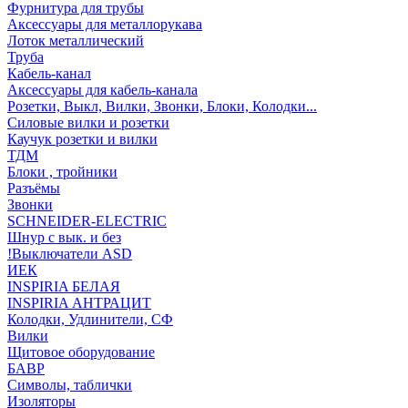
Фурнитура для трубы
Аксессуары для металлорукава
Лоток металлический
Труба
Кабель-канал
Аксессуары для кабель-канала
Розетки, Выкл, Вилки, Звонки, Блоки, Колодки...
Силовые вилки и розетки
Каучук розетки и вилки
ТДМ
Блоки , тройники
Разъёмы
Звонки
SCHNEIDER-ELECTRIC
Шнур с вык. и без
!Выключатели ASD
ИЕК
INSPIRIA БЕЛАЯ
INSPIRIA АНТРАЦИТ
Колодки, Удлинители, СФ
Вилки
Щитовое оборудование
БАВР
Символы, таблички
Изоляторы