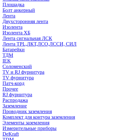
Площадка
Болт анкерный
Лента
Двухсторонняя лента
Изолента
Изолента ХБ
Лента сигнальная ЛСК
Лента TPL,ЛКТ,ЛСО,ЛССИ, СИЛ
Батарейки
ТДМ
IEK
Соломенский
TV и RJ фурнитура
TV фурнитура
Патч-корд
Прочее
RJ фурнитура
Распродажа
Заземление
Проводник заземления
Комплект для контура заземления
Элементы заземления
Измерительные приборы
DeKraft
TDM