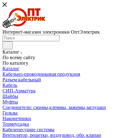
Интернет-магазин электроники ОптЭлектрик
Каталог
По всему сайту
По каталогу
Каталог
Кабельно-проводниковая продукция
Разъем кабельный
Кабель
СИП-Арматура
Шайбы
Муфты
Соединители: сжимы,клеммы, зажимы,заглушки
Гильзы
Наконечники
Термоусадка
Кабеленесущие системы
Вентилятор, решетки, воздуховод, обр. клапан