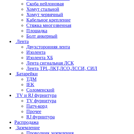
Скоба нейлоновая
Хомут стальной
Хомут червячный
Кабельное крепление
Стяжка многозвенная
Площадка
Болт анкерный
Лента
Двухсторонняя лента
Изолента
Изолента ХБ
Лента сигнальная ЛСК
Лента TPL,ЛКТ,ЛСО,ЛССИ, СИЛ
Батарейки
ТДМ
IEK
Соломенский
TV и RJ фурнитура
TV фурнитура
Патч-корд
Прочее
RJ фурнитура
Распродажа
Заземление
Проводник заземления