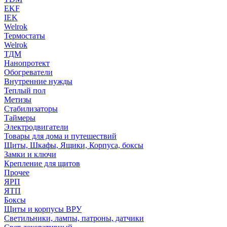
EKF
IEK
Welrok
Термостаты
Welrok
ТДМ
Нанопротект
Обогреватели
Внутренние нужды
Теплый пол
Метизы
Стабилизаторы
Таймеры
Электродвигатели
Товары для дома и путешествий
Щиты, Шкафы, Ящики, Корпуса, боксы
Замки и ключи
Крепление для щитов
Прочее
ЯРП
ЯТП
Боксы
Щиты и корпусы ВРУ
Светильники, лампы, патроны, датчики