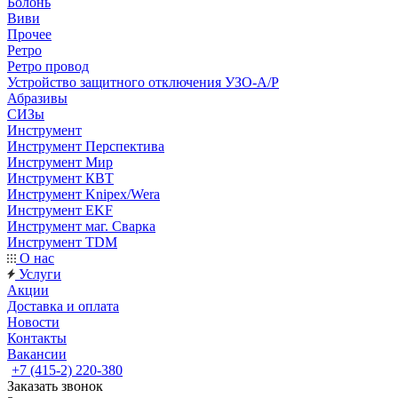
Болонь
Виви
Прочее
Ретро
Ретро провод
Устройство защитного отключения УЗО-А/Р
Абразивы
СИЗы
Инструмент
Инструмент Перспектива
Инструмент Мир
Инструмент КВТ
Инструмент Knipex/Wera
Инструмент EKF
Инструмент маг. Сварка
Инструмент TDM
О нас
Услуги
Акции
Доставка и оплата
Новости
Контакты
Вакансии
+7 (415-2) 220-380
Заказать звонок