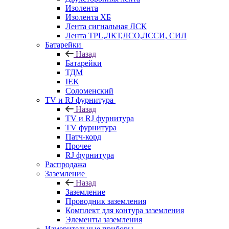
Изолента
Изолента ХБ
Лента сигнальная ЛСК
Лента TPL,ЛКТ,ЛСО,ЛССИ, СИЛ
Батарейки
Назад
Батарейки
ТДМ
IEK
Соломенский
TV и RJ фурнитура
Назад
TV и RJ фурнитура
TV фурнитура
Патч-корд
Прочее
RJ фурнитура
Распродажа
Заземление
Назад
Заземление
Проводник заземления
Комплект для контура заземления
Элементы заземления
Измерительные приборы