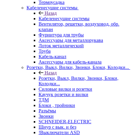
Термоусадка
Кабеленесущие системы
Назад
Кабеленесущие системы
Вентилятор, решетки, воздуховод, обр.
клапан
Фурнитура для трубы
Аксессуары для металлорукава
Лоток металлический
Труба
Кабель-канал
Аксессуары для кабель-канала
Розетки, Выкл, Вилки, Звонки, Блоки, Колодки...
Назад
Розетки, Выкл, Вилки, Звонки, Блоки,
Колодки...
Силовые вилки и розетки
Каучук розетки и вилки
ТДМ
Блоки , тройники
Разъёмы
Звонки
SCHNEIDER-ELECTRIC
Шнур с вык. и без
!Выключатели ASD