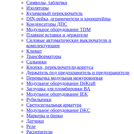
Символы, таблички
Изоляторы
Кулачковый переключатель
DIN-рейка, ограничители и кронштейны
Конденсаторы ДПС
Модульное оборудование TDM
Плавкие вставки и держатели
Силовые автоматические выключатели и
комплектующие
Климат
Трансформаторы
Сальники
Кнопки, переключатели,корпуса
Держатель под предохранитель и предохранители
Перемычка модульная межуровневая
Модульное оборудование DeKraft
Заглушка для пломбировки ВА
Модульное оборудование IEK
Рубильники
Светосигнальная арматура
Модульное оборудование DKC
Маркеры и бирки
Датчики
Реле
Расцепители