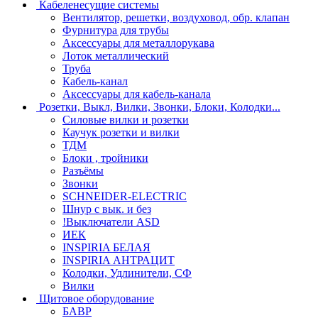
Кабеленесущие системы
Вентилятор, решетки, воздуховод, обр. клапан
Фурнитура для трубы
Аксессуары для металлорукава
Лоток металлический
Труба
Кабель-канал
Аксессуары для кабель-канала
Розетки, Выкл, Вилки, Звонки, Блоки, Колодки...
Силовые вилки и розетки
Каучук розетки и вилки
ТДМ
Блоки , тройники
Разъёмы
Звонки
SCHNEIDER-ELECTRIC
Шнур с вык. и без
!Выключатели ASD
ИЕК
INSPIRIA БЕЛАЯ
INSPIRIA АНТРАЦИТ
Колодки, Удлинители, СФ
Вилки
Щитовое оборудование
БАВР