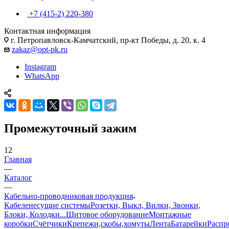
+7 (415-2) 220-380
Контактная информация
г. Петропавловск-Камчатский, пр-кт Победы, д. 20, к. 4
zakaz@opt-pk.ru
Instagram
WhatsApp
Промежуточный зажим
12
Главная
—
Каталог
—
Кабельно-проводниковая продукция
Кабеленесущие системы
Розетки, Выкл, Вилки, Звонки,
Блоки, Колодки...
Щитовое оборудование
Монтажные
коробки
Счётчики
Крепежи,скобы,хомуты
Лента
Батарейки
Распр