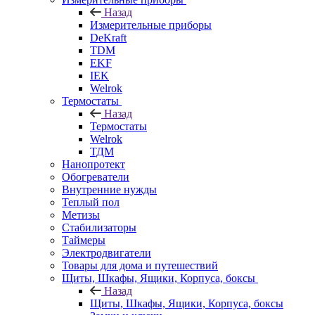
Назад
Измерительные приборы
DeKraft
TDM
EKF
IEK
Welrok
Термостаты
Назад
Термостаты
Welrok
ТДМ
Нанопротект
Обогреватели
Внутренние нужды
Теплый пол
Метизы
Стабилизаторы
Таймеры
Электродвигатели
Товары для дома и путешествий
Щиты, Шкафы, Ящики, Корпуса, боксы
Назад
Щиты, Шкафы, Ящики, Корпуса, боксы