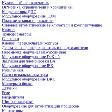
Кулачковый переключатель
DIN-рейка, ограничители и кронштейны
Конденсаторы ДПС
Модульное оборудование TDM
Плавкие вставки и держатели
Силовые автоматические выключатели и комплектующие
Климат
Трансформаторы
Сальники
Кнопки, переключатели,корпуса
Держатель под предохранитель и предохранители
Перемычка модульная межуровневая
Модульное оборудование DeKraft
Заглушка для пломбировки ВА
Модульное оборудование IEK
Рубильники
Светосигнальная арматура
Модульное оборудование DKC
Маркеры и бирки
Датчики
Реле
Расцепители
Шины и заглушки
Оборудование для автоматизации процессов
Контакторы