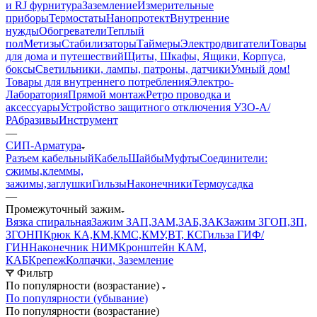
и RJ фурнитура
Заземление
Измерительные
приборы
Термостаты
Нанопротект
Внутренние
нужды
Обогреватели
Теплый
пол
Метизы
Стабилизаторы
Таймеры
Электродвигатели
Товары
для дома и путешествий
Щиты, Шкафы, Ящики, Корпуса,
боксы
Светильники, лампы, патроны, датчики
Умный дом
!
Товары для внутреннего потребления
Электро-
Лаборатория
Прямой монтаж
Ретро проводка и
аксессуары
Устройство защитного отключения УЗО-А/
Р
Абразивы
Инструмент
—
СИП-Арматура
Разъем кабельный
Кабель
Шайбы
Муфты
Соединители:
сжимы,клеммы,
зажимы,заглушки
Гильзы
Наконечники
Термоусадка
—
Промежуточный зажим
Вязка спиральная
Зажим ЗАП,ЗАМ,ЗАБ,ЗАК
Зажим ЗГОП,ЗП,
ЗГОНП
Крюк КА,КМ,КМС,КМУ,ВТ, КС
Гильза ГИФ/
ГИН
Наконечник НИМ
Кронштейн КАМ,
КАБ
Крепеж
Колпачки, Заземление
Фильтр
По популярности (возрастание)
По популярности (убывание)
По популярности (возрастание)