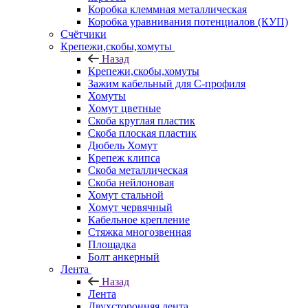
Коробка клеммная металлическая
Коробка уравнивания потенциалов (КУП)
Счётчики
Крепежи,скобы,хомуты
Назад
Крепежи,скобы,хомуты
Зажим кабельный для С-профиля
Хомуты
Хомут цветные
Скоба круглая пластик
Скоба плоская пластик
Дюбель Хомут
Крепеж клипса
Скоба металлическая
Скоба нейлоновая
Хомут стальной
Хомут червячный
Кабельное крепление
Стяжка многозвенная
Площадка
Болт анкерный
Лента
Назад
Лента
Двухсторонняя лента