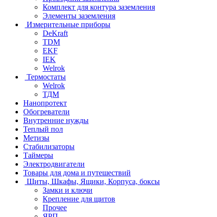
Комплект для контура заземления
Элементы заземления
Измерительные приборы
DeKraft
TDM
EKF
IEK
Welrok
Термостаты
Welrok
ТДМ
Нанопротект
Обогреватели
Внутренние нужды
Теплый пол
Метизы
Стабилизаторы
Таймеры
Электродвигатели
Товары для дома и путешествий
Щиты, Шкафы, Ящики, Корпуса, боксы
Замки и ключи
Крепление для щитов
Прочее
ЯРП