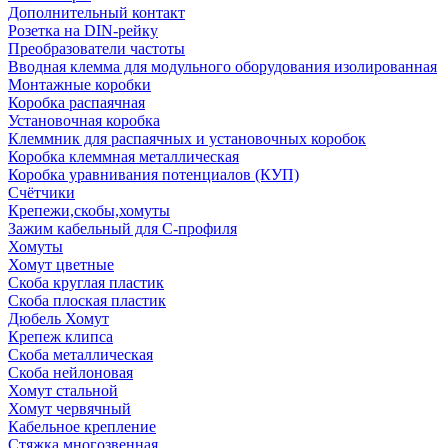
Дополнительный контакт
Розетка на DIN-рейку
Преобразователи частоты
Вводная клемма для модульного оборудования изолированная
Монтажные коробки
Коробка распаячная
Установочная коробка
Клеммник для распаячных и установочных коробок
Коробка клеммная металлическая
Коробка уравнивания потенциалов (КУП)
Счётчики
Крепежи,скобы,хомуты
Зажим кабельный для С-профиля
Хомуты
Хомут цветные
Скоба круглая пластик
Скоба плоская пластик
Дюбель Хомут
Крепеж клипса
Скоба металлическая
Скоба нейлоновая
Хомут стальной
Хомут червячный
Кабельное крепление
Стяжка многозвенная