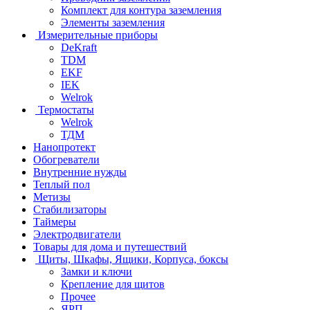
Комплект для контура заземления
Элементы заземления
Измерительные приборы
DeKraft
TDM
EKF
IEK
Welrok
Термостаты
Welrok
ТДМ
Нанопротект
Обогреватели
Внутренние нужды
Теплый пол
Метизы
Стабилизаторы
Таймеры
Электродвигатели
Товары для дома и путешествий
Щиты, Шкафы, Ящики, Корпуса, боксы
Замки и ключи
Крепление для щитов
Прочее
ЯРП