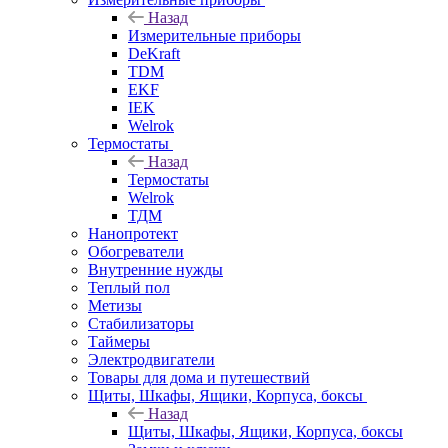
Назад
Измерительные приборы
DeKraft
TDM
EKF
IEK
Welrok
Термостаты
Назад
Термостаты
Welrok
ТДМ
Нанопротект
Обогреватели
Внутренние нужды
Теплый пол
Метизы
Стабилизаторы
Таймеры
Электродвигатели
Товары для дома и путешествий
Щиты, Шкафы, Ящики, Корпуса, боксы
Назад
Щиты, Шкафы, Ящики, Корпуса, боксы