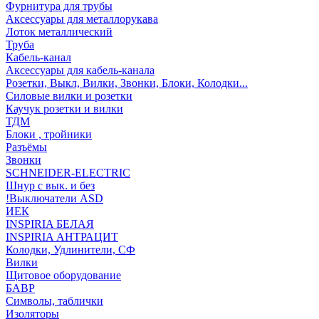
Фурнитура для трубы
Аксессуары для металлорукава
Лоток металлический
Труба
Кабель-канал
Аксессуары для кабель-канала
Розетки, Выкл, Вилки, Звонки, Блоки, Колодки...
Силовые вилки и розетки
Каучук розетки и вилки
ТДМ
Блоки , тройники
Разъёмы
Звонки
SCHNEIDER-ELECTRIC
Шнур с вык. и без
!Выключатели ASD
ИЕК
INSPIRIA БЕЛАЯ
INSPIRIA АНТРАЦИТ
Колодки, Удлинители, СФ
Вилки
Щитовое оборудование
БАВР
Символы, таблички
Изоляторы