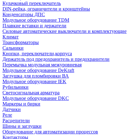
Кулачковый переключатель
DIN-рейка, ограничители и кронштейны
Конденсаторы ДПС
Модульное оборудование TDM
Плавкие вставки и держатели
Силовые автоматические выключатели и комплектующие
Климат
Трансформаторы
Сальники
Кнопки, переключатели,корпуса
Держатель под предохранитель и предохранители
Перемычка модульная межуровневая
Модульное оборудование DeKraft
Заглушка для пломбировки ВА
Модульное оборудование IEK
Рубильники
Светосигнальная арматура
Модульное оборудование DKC
Маркеры и бирки
Датчики
Реле
Расцепители
Шины и заглушки
Оборудование для автоматизации процессов
Контакторы