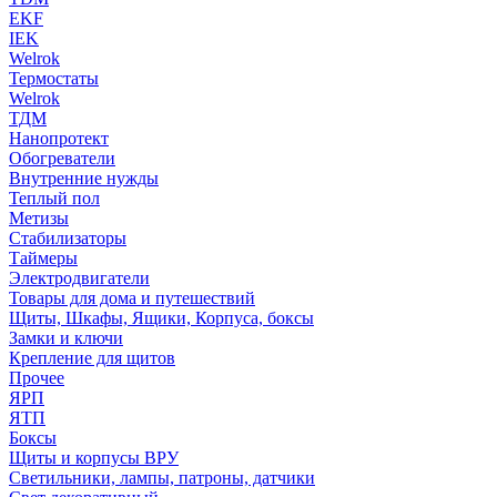
EKF
IEK
Welrok
Термостаты
Welrok
ТДМ
Нанопротект
Обогреватели
Внутренние нужды
Теплый пол
Метизы
Стабилизаторы
Таймеры
Электродвигатели
Товары для дома и путешествий
Щиты, Шкафы, Ящики, Корпуса, боксы
Замки и ключи
Крепление для щитов
Прочее
ЯРП
ЯТП
Боксы
Щиты и корпусы ВРУ
Светильники, лампы, патроны, датчики