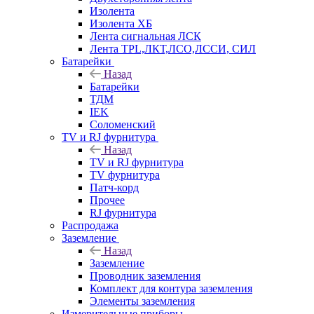
Изолента
Изолента ХБ
Лента сигнальная ЛСК
Лента TPL,ЛКТ,ЛСО,ЛССИ, СИЛ
Батарейки
Назад
Батарейки
ТДМ
IEK
Соломенский
TV и RJ фурнитура
Назад
TV и RJ фурнитура
TV фурнитура
Патч-корд
Прочее
RJ фурнитура
Распродажа
Заземление
Назад
Заземление
Проводник заземления
Комплект для контура заземления
Элементы заземления
Измерительные приборы