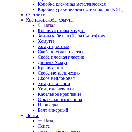
Коробка клеммная металлическая
Коробка уравнивания потенциалов (КУП)
Счётчики
Крепежи,скобы,хомуты
Назад
Крепежи,скобы,хомуты
Зажим кабельный для С-профиля
Хомуты
Хомут цветные
Скоба круглая пластик
Скоба плоская пластик
Дюбель Хомут
Крепеж клипса
Скоба металлическая
Скоба нейлоновая
Хомут стальной
Хомут червячный
Кабельное крепление
Стяжка многозвенная
Площадка
Болт анкерный
Лента
Назад
Лента
Двухсторонняя лента