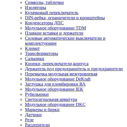
Символы, таблички
Изоляторы
Кулачковый переключатель
DIN-рейка, ограничители и кронштейны
Конденсаторы ДПС
Модульное оборудование TDM
Плавкие вставки и держатели
Силовые автоматические выключатели и
комплектующие
Климат
Трансформаторы
Сальники
Кнопки, переключатели,корпуса
Держатель под предохранитель и предохранители
Перемычка модульная межуровневая
Модульное оборудование DeKraft
Заглушка для пломбировки ВА
Модульное оборудование IEK
Рубильники
Светосигнальная арматура
Модульное оборудование DKC
Маркеры и бирки
Датчики
Реле
Расцепители