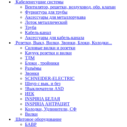
Кабеленесущие системы
Вентилятор, решетки, воздуховод, обр. клапан
Фурнитура для трубы
Аксессуары для металлорукава
Лоток металлический
Труба
Кабель-канал
Аксессуары для кабель-канала
Розетки, Выкл, Вилки, Звонки, Блоки, Колодки...
Силовые вилки и розетки
Каучук розетки и вилки
ТДМ
Блоки , тройники
Разъёмы
Звонки
SCHNEIDER-ELECTRIC
Шнур с вык. и без
!Выключатели ASD
ИЕК
INSPIRIA БЕЛАЯ
INSPIRIA АНТРАЦИТ
Колодки, Удлинители, СФ
Вилки
Щитовое оборудование
БАВР