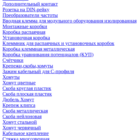
Дополнительный контакт
Розетка на DIN-рейку
Преобразователи частоты
Вводная клемма для модульного оборудования изолированная
Монтажные коробки
Коробка распаячная
Установочная коробка
Клеммник для распаячных и установочных коробок
Коробка клеммная металлическая
Коробка уравнивания потенциалов (КУП)
Счётчики
Крепежи,скобы,хомуты
Зажим кабельный для С-профиля
Хомуты
Хомут цветные
Скоба круглая пластик
Скоба плоская пластик
Дюбель Хомут
Крепеж клипса
Скоба металлическая
Скоба нейлоновая
Хомут стальной
Хомут червячный
Кабельное крепление
Стяжка многозвенная