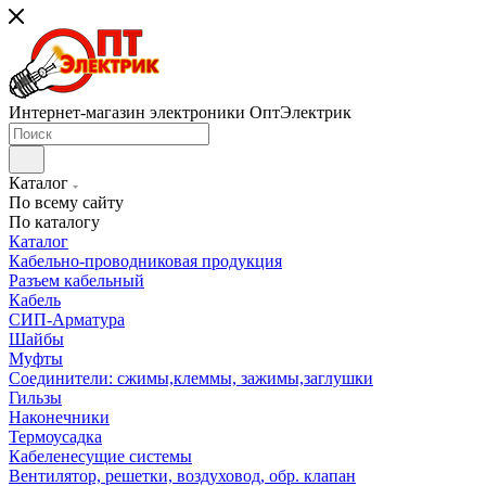
Интернет-магазин электроники ОптЭлектрик
Каталог
По всему сайту
По каталогу
Каталог
Кабельно-проводниковая продукция
Разъем кабельный
Кабель
СИП-Арматура
Шайбы
Муфты
Соединители: сжимы,клеммы, зажимы,заглушки
Гильзы
Наконечники
Термоусадка
Кабеленесущие системы
Вентилятор, решетки, воздуховод, обр. клапан