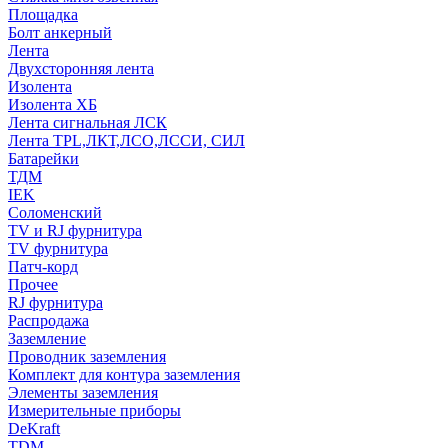
Площадка
Болт анкерный
Лента
Двухсторонняя лента
Изолента
Изолента ХБ
Лента сигнальная ЛСК
Лента TPL,ЛКТ,ЛСО,ЛССИ, СИЛ
Батарейки
ТДМ
IEK
Соломенский
TV и RJ фурнитура
TV фурнитура
Патч-корд
Прочее
RJ фурнитура
Распродажа
Заземление
Проводник заземления
Комплект для контура заземления
Элементы заземления
Измерительные приборы
DeKraft
TDM