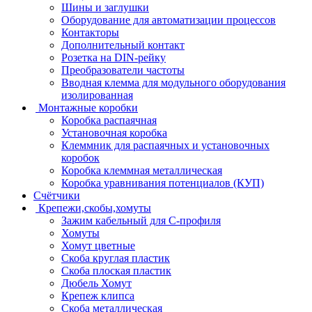
Шины и заглушки
Оборудование для автоматизации процессов
Контакторы
Дополнительный контакт
Розетка на DIN-рейку
Преобразователи частоты
Вводная клемма для модульного оборудования
изолированная
Монтажные коробки
Коробка распаячная
Установочная коробка
Клеммник для распаячных и установочных
коробок
Коробка клеммная металлическая
Коробка уравнивания потенциалов (КУП)
Счётчики
Крепежи,скобы,хомуты
Зажим кабельный для С-профиля
Хомуты
Хомут цветные
Скоба круглая пластик
Скоба плоская пластик
Дюбель Хомут
Крепеж клипса
Скоба металлическая