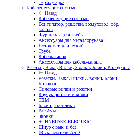
Термоусадка
Кабеленесущие системы
Назад
Кабеленесущие системы
Вентилятор, решетки, воздуховод, обр.
клапан
Фурнитура для трубы
Аксессуары для металлорукава
Лоток металлический
Труба
Кабель-канал
Аксессуары для кабель-канала
Розетки, Выкл, Вилки, Звонки, Блоки, Колодки...
Назад
Розетки, Выкл, Вилки, Звонки, Блоки,
Колодки...
Силовые вилки и розетки
Каучук розетки и вилки
ТДМ
Блоки , тройники
Разъёмы
Звонки
SCHNEIDER-ELECTRIC
Шнур с вык. и без
!Выключатели ASD