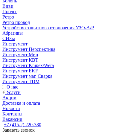
Болонь
Виви
Прочее
Ретро
Ретро провод
Устройство защитного отключения УЗО-А/Р
Абразивы
СИЗы
Инструмент
Инструмент Перспектива
Инструмент Мир
Инструмент КВТ
Инструмент Knipex/Wera
Инструмент EKF
Инструмент маг. Сварка
Инструмент TDM
О нас
Услуги
Акции
Доставка и оплата
Новости
Контакты
Вакансии
+7 (415-2) 220-380
Заказать звонок