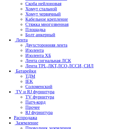
Скоба нейлоновая
Хомут стальной
Хомут червячный
Кабельное крепление
Стяжка многозвенная
Площадка
Болт анкерный
Лента
Двухсторонняя лента
Изолента
Изолента ХБ
Лента сигнальная ЛСК
Лента TPL,ЛКТ,ЛСО,ЛССИ, СИЛ
Батарейки
ТДМ
IEK
Соломенский
TV и RJ фурнитура
TV фурнитура
Патч-корд
Прочее
RJ фурнитура
Распродажа
Заземление
Проводник заземления