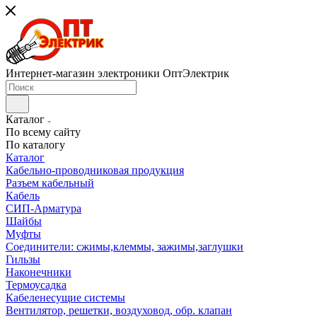
Интернет-магазин электроники ОптЭлектрик
Каталог
По всему сайту
По каталогу
Каталог
Кабельно-проводниковая продукция
Разъем кабельный
Кабель
СИП-Арматура
Шайбы
Муфты
Соединители: сжимы,клеммы, зажимы,заглушки
Гильзы
Наконечники
Термоусадка
Кабеленесущие системы
Вентилятор, решетки, воздуховод, обр. клапан