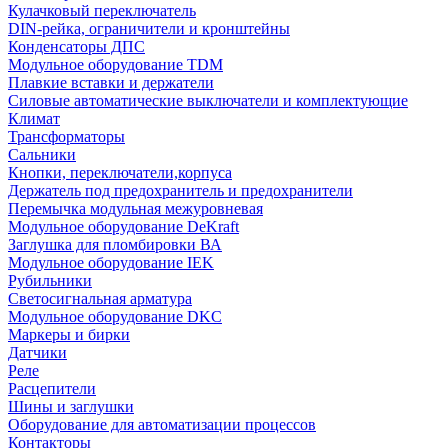
Кулачковый переключатель
DIN-рейка, ограничители и кронштейны
Конденсаторы ДПС
Модульное оборудование TDM
Плавкие вставки и держатели
Силовые автоматические выключатели и комплектующие
Климат
Трансформаторы
Сальники
Кнопки, переключатели,корпуса
Держатель под предохранитель и предохранители
Перемычка модульная межуровневая
Модульное оборудование DeKraft
Заглушка для пломбировки ВА
Модульное оборудование IEK
Рубильники
Светосигнальная арматура
Модульное оборудование DKC
Маркеры и бирки
Датчики
Реле
Расцепители
Шины и заглушки
Оборудование для автоматизации процессов
Контакторы