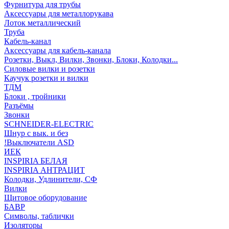
Фурнитура для трубы
Аксессуары для металлорукава
Лоток металлический
Труба
Кабель-канал
Аксессуары для кабель-канала
Розетки, Выкл, Вилки, Звонки, Блоки, Колодки...
Силовые вилки и розетки
Каучук розетки и вилки
ТДМ
Блоки , тройники
Разъёмы
Звонки
SCHNEIDER-ELECTRIC
Шнур с вык. и без
!Выключатели ASD
ИЕК
INSPIRIA БЕЛАЯ
INSPIRIA АНТРАЦИТ
Колодки, Удлинители, СФ
Вилки
Щитовое оборудование
БАВР
Символы, таблички
Изоляторы