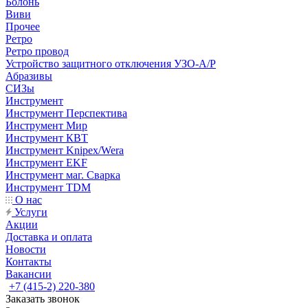
Болонь
Виви
Прочее
Ретро
Ретро провод
Устройство защитного отключения УЗО-А/Р
Абразивы
СИЗы
Инструмент
Инструмент Перспектива
Инструмент Мир
Инструмент КВТ
Инструмент Knipex/Wera
Инструмент EKF
Инструмент маг. Сварка
Инструмент TDM
О нас
Услуги
Акции
Доставка и оплата
Новости
Контакты
Вакансии
+7 (415-2) 220-380
Заказать звонок