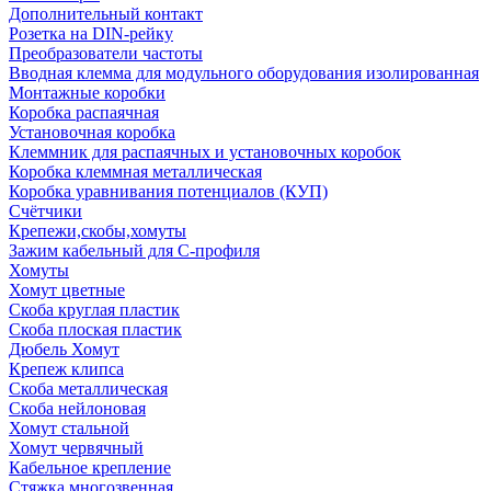
Дополнительный контакт
Розетка на DIN-рейку
Преобразователи частоты
Вводная клемма для модульного оборудования изолированная
Монтажные коробки
Коробка распаячная
Установочная коробка
Клеммник для распаячных и установочных коробок
Коробка клеммная металлическая
Коробка уравнивания потенциалов (КУП)
Счётчики
Крепежи,скобы,хомуты
Зажим кабельный для С-профиля
Хомуты
Хомут цветные
Скоба круглая пластик
Скоба плоская пластик
Дюбель Хомут
Крепеж клипса
Скоба металлическая
Скоба нейлоновая
Хомут стальной
Хомут червячный
Кабельное крепление
Стяжка многозвенная