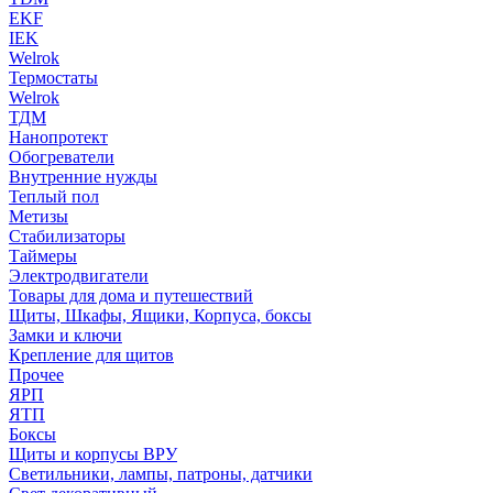
EKF
IEK
Welrok
Термостаты
Welrok
ТДМ
Нанопротект
Обогреватели
Внутренние нужды
Теплый пол
Метизы
Стабилизаторы
Таймеры
Электродвигатели
Товары для дома и путешествий
Щиты, Шкафы, Ящики, Корпуса, боксы
Замки и ключи
Крепление для щитов
Прочее
ЯРП
ЯТП
Боксы
Щиты и корпусы ВРУ
Светильники, лампы, патроны, датчики