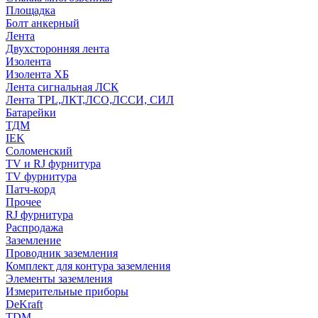
Площадка
Болт анкерный
Лента
Двухсторонняя лента
Изолента
Изолента ХБ
Лента сигнальная ЛСК
Лента TPL,ЛКТ,ЛСО,ЛССИ, СИЛ
Батарейки
ТДМ
IEK
Соломенский
TV и RJ фурнитура
TV фурнитура
Патч-корд
Прочее
RJ фурнитура
Распродажа
Заземление
Проводник заземления
Комплект для контура заземления
Элементы заземления
Измерительные приборы
DeKraft
TDM