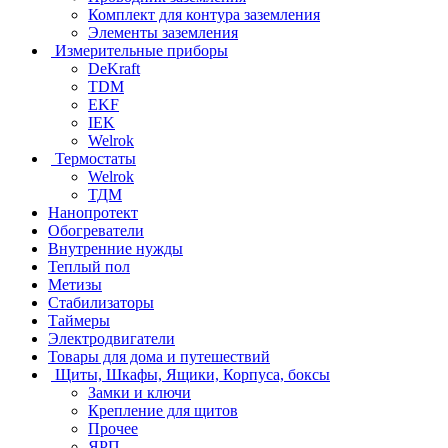
Комплект для контура заземления
Элементы заземления
Измерительные приборы
DeKraft
TDM
EKF
IEK
Welrok
Термостаты
Welrok
ТДМ
Нанопротект
Обогреватели
Внутренние нужды
Теплый пол
Метизы
Стабилизаторы
Таймеры
Электродвигатели
Товары для дома и путешествий
Щиты, Шкафы, Ящики, Корпуса, боксы
Замки и ключи
Крепление для щитов
Прочее
ЯРП