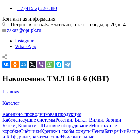
+7 (415-2) 220-380
Контактная информация
г. Петропавловск-Камчатский, пр-кт Победы, д. 20, к. 4
zakaz@opt-pk.ru
Instagram
WhatsApp
Наконечник ТМЛ 16-8-6 (КВТ)
Главная
—
Каталог
—
Кабельно-проводниковая продукция
Кабеленесущие системы
Розетки, Выкл, Вилки, Звонки,
Блоки, Колодки...
Щитовое оборудование
Монтажные
коробки
Счётчики
Крепежи,скобы,хомуты
Лента
Батарейки
Распр
и RJ фурнитура
Заземление
Измерительные