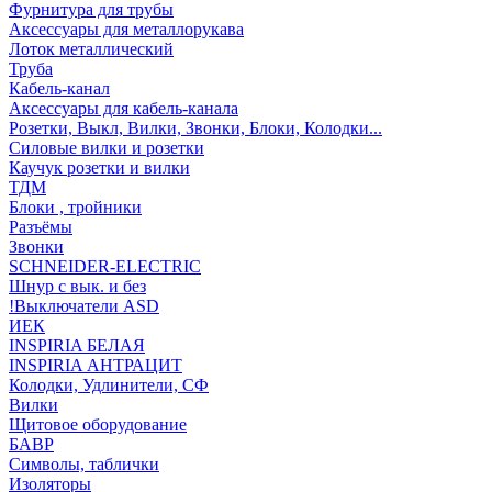
Фурнитура для трубы
Аксессуары для металлорукава
Лоток металлический
Труба
Кабель-канал
Аксессуары для кабель-канала
Розетки, Выкл, Вилки, Звонки, Блоки, Колодки...
Силовые вилки и розетки
Каучук розетки и вилки
ТДМ
Блоки , тройники
Разъёмы
Звонки
SCHNEIDER-ELECTRIC
Шнур с вык. и без
!Выключатели ASD
ИЕК
INSPIRIA БЕЛАЯ
INSPIRIA АНТРАЦИТ
Колодки, Удлинители, СФ
Вилки
Щитовое оборудование
БАВР
Символы, таблички
Изоляторы