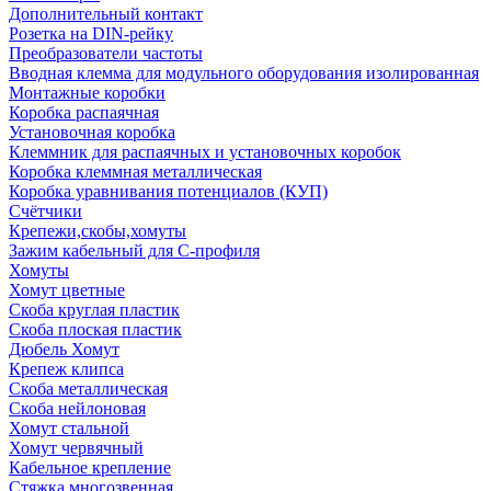
Дополнительный контакт
Розетка на DIN-рейку
Преобразователи частоты
Вводная клемма для модульного оборудования изолированная
Монтажные коробки
Коробка распаячная
Установочная коробка
Клеммник для распаячных и установочных коробок
Коробка клеммная металлическая
Коробка уравнивания потенциалов (КУП)
Счётчики
Крепежи,скобы,хомуты
Зажим кабельный для С-профиля
Хомуты
Хомут цветные
Скоба круглая пластик
Скоба плоская пластик
Дюбель Хомут
Крепеж клипса
Скоба металлическая
Скоба нейлоновая
Хомут стальной
Хомут червячный
Кабельное крепление
Стяжка многозвенная