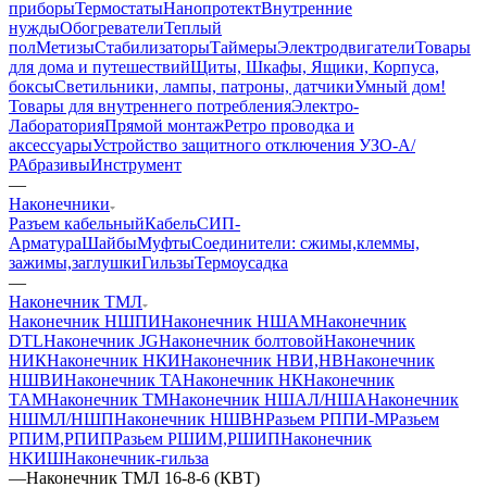
приборы
Термостаты
Нанопротект
Внутренние
нужды
Обогреватели
Теплый
пол
Метизы
Стабилизаторы
Таймеры
Электродвигатели
Товары
для дома и путешествий
Щиты, Шкафы, Ящики, Корпуса,
боксы
Светильники, лампы, патроны, датчики
Умный дом
!
Товары для внутреннего потребления
Электро-
Лаборатория
Прямой монтаж
Ретро проводка и
аксессуары
Устройство защитного отключения УЗО-А/
Р
Абразивы
Инструмент
—
Наконечники
Разъем кабельный
Кабель
СИП-
Арматура
Шайбы
Муфты
Соединители: сжимы,клеммы,
зажимы,заглушки
Гильзы
Термоусадка
—
Наконечник ТМЛ
Наконечник НШПИ
Наконечник НШАМ
Наконечник
DTL
Наконечник JG
Наконечник болтовой
Наконечник
НИК
Наконечник НКИ
Наконечник НВИ,НВ
Наконечник
НШВИ
Наконечник ТА
Наконечник НК
Наконечник
ТАМ
Наконечник ТМ
Наконечник НШАЛ/НША
Наконечник
НШМЛ/НШП
Наконечник НШВН
Разьем РППИ-М
Разьем
РПИМ,РПИП
Разьем РШИМ,РШИП
Наконечник
НКИШ
Наконечник-гильза
—
Наконечник ТМЛ 16-8-6 (КВТ)