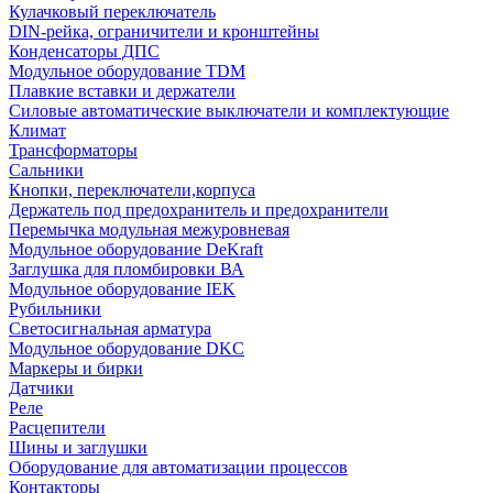
Кулачковый переключатель
DIN-рейка, ограничители и кронштейны
Конденсаторы ДПС
Модульное оборудование TDM
Плавкие вставки и держатели
Силовые автоматические выключатели и комплектующие
Климат
Трансформаторы
Сальники
Кнопки, переключатели,корпуса
Держатель под предохранитель и предохранители
Перемычка модульная межуровневая
Модульное оборудование DeKraft
Заглушка для пломбировки ВА
Модульное оборудование IEK
Рубильники
Светосигнальная арматура
Модульное оборудование DKC
Маркеры и бирки
Датчики
Реле
Расцепители
Шины и заглушки
Оборудование для автоматизации процессов
Контакторы