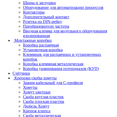
Шины и заглушки
Оборудование для автоматизации процессов
Контакторы
Дополнительный контакт
Розетка на DIN-рейку
Преобразователи частоты
Вводная клемма для модульного оборудования
изолированная
Монтажные коробки
Коробка распаячная
Установочная коробка
Клеммник для распаячных и установочных
коробок
Коробка клеммная металлическая
Коробка уравнивания потенциалов (КУП)
Счётчики
Крепежи,скобы,хомуты
Зажим кабельный для С-профиля
Хомуты
Хомут цветные
Скоба круглая пластик
Скоба плоская пластик
Дюбель Хомут
Крепеж клипса
Скоба металлическая