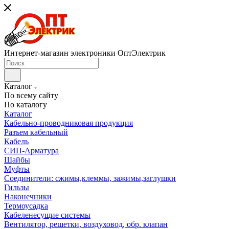
Интернет-магазин электроники ОптЭлектрик
Каталог
По всему сайту
По каталогу
Каталог
Кабельно-проводниковая продукция
Разъем кабельный
Кабель
СИП-Арматура
Шайбы
Муфты
Соединители: сжимы,клеммы, зажимы,заглушки
Гильзы
Наконечники
Термоусадка
Кабеленесущие системы
Вентилятор, решетки, воздуховод, обр. клапан