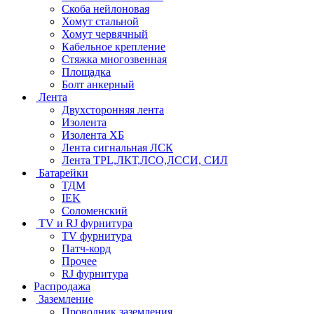
Скоба нейлоновая
Хомут стальной
Хомут червячный
Кабельное крепление
Стяжка многозвенная
Площадка
Болт анкерный
Лента
Двухсторонняя лента
Изолента
Изолента ХБ
Лента сигнальная ЛСК
Лента TPL,ЛКТ,ЛСО,ЛССИ, СИЛ
Батарейки
ТДМ
IEK
Соломенский
TV и RJ фурнитура
TV фурнитура
Патч-корд
Прочее
RJ фурнитура
Распродажа
Заземление
Проводник заземления