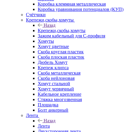
Коробка клеммная металлическая
Коробка уравнивания потенциалов (КУП)
Счётчики
Крепежи,скобы,хомуты
Назад
Крепежи,скобы,хомуты
Зажим кабельный для С-профиля
Хомуты
Хомут цветные
Скоба круглая пластик
Скоба плоская пластик
Дюбель Хомут
Крепеж клипса
Скоба металлическая
Скоба нейлоновая
Хомут стальной
Хомут червячный
Кабельное крепление
Стяжка многозвенная
Площадка
Болт анкерный
Лента
Назад
Лента
Двухсторонняя лента