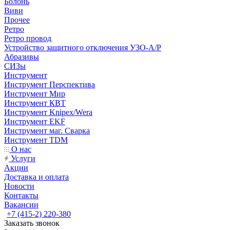
Болонь
Виви
Прочее
Ретро
Ретро провод
Устройство защитного отключения УЗО-А/Р
Абразивы
СИЗы
Инструмент
Инструмент Перспектива
Инструмент Мир
Инструмент КВТ
Инструмент Knipex/Wera
Инструмент EKF
Инструмент маг. Сварка
Инструмент TDM
О нас
Услуги
Акции
Доставка и оплата
Новости
Контакты
Вакансии
+7 (415-2) 220-380
Заказать звонок