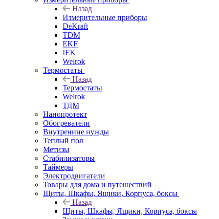
Назад
Измерительные приборы
DeKraft
TDM
EKF
IEK
Welrok
Термостаты
Назад
Термостаты
Welrok
ТДМ
Нанопротект
Обогреватели
Внутренние нужды
Теплый пол
Метизы
Стабилизаторы
Таймеры
Электродвигатели
Товары для дома и путешествий
Щиты, Шкафы, Ящики, Корпуса, боксы
Назад
Щиты, Шкафы, Ящики, Корпуса, боксы