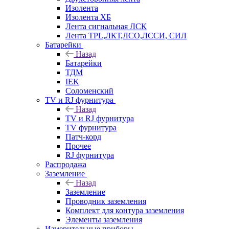
Изолента
Изолента ХБ
Лента сигнальная ЛСК
Лента TPL,ЛКТ,ЛСО,ЛССИ, СИЛ
Батарейки
Назад
Батарейки
ТДМ
IEK
Соломенский
TV и RJ фурнитура
Назад
TV и RJ фурнитура
TV фурнитура
Патч-корд
Прочее
RJ фурнитура
Распродажа
Заземление
Назад
Заземление
Проводник заземления
Комплект для контура заземления
Элементы заземления
Измерительные приборы