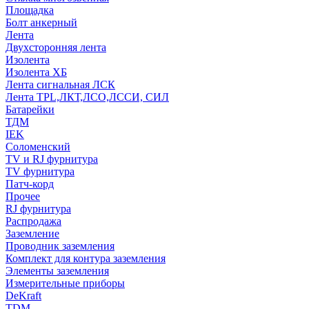
Площадка
Болт анкерный
Лента
Двухсторонняя лента
Изолента
Изолента ХБ
Лента сигнальная ЛСК
Лента TPL,ЛКТ,ЛСО,ЛССИ, СИЛ
Батарейки
ТДМ
IEK
Соломенский
TV и RJ фурнитура
TV фурнитура
Патч-корд
Прочее
RJ фурнитура
Распродажа
Заземление
Проводник заземления
Комплект для контура заземления
Элементы заземления
Измерительные приборы
DeKraft
TDM