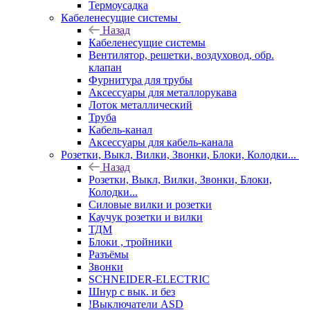
Термоусадка
Кабеленесущие системы
Назад
Кабеленесущие системы
Вентилятор, решетки, воздуховод, обр.
клапан
Фурнитура для трубы
Аксессуары для металлорукава
Лоток металлический
Труба
Кабель-канал
Аксессуары для кабель-канала
Розетки, Выкл, Вилки, Звонки, Блоки, Колодки...
Назад
Розетки, Выкл, Вилки, Звонки, Блоки,
Колодки...
Силовые вилки и розетки
Каучук розетки и вилки
ТДМ
Блоки , тройники
Разъёмы
Звонки
SCHNEIDER-ELECTRIC
Шнур с вык. и без
!Выключатели ASD