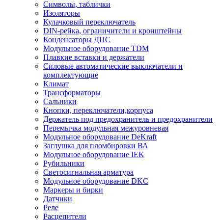
Символы, таблички
Изоляторы
Кулачковый переключатель
DIN-рейка, ограничители и кронштейны
Конденсаторы ДПС
Модульное оборудование TDM
Плавкие вставки и держатели
Силовые автоматические выключатели и
комплектующие
Климат
Трансформаторы
Сальники
Кнопки, переключатели,корпуса
Держатель под предохранитель и предохранители
Перемычка модульная межуровневая
Модульное оборудование DeKraft
Заглушка для пломбировки ВА
Модульное оборудование IEK
Рубильники
Светосигнальная арматура
Модульное оборудование DKC
Маркеры и бирки
Датчики
Реле
Расцепители