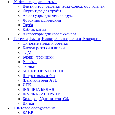
Кабеленесущие системы
Вентилятор, решетки, воздуховод, обр. клапан
Фурнитура для трубы
Аксессуары для металлорукава
Лоток металлический
Труба
Кабель-канал
Аксессуары для кабель-канала
Розетки, Выкл, Вилки, Звонки, Блоки, Колодки...
Силовые вилки и розетки
Каучук розетки и вилки
ТДМ
Блоки , тройники
Разъёмы
Звонки
SCHNEIDER-ELECTRIC
Шнур с вык. и без
!Выключатели ASD
ИЕК
INSPIRIA БЕЛАЯ
INSPIRIA АНТРАЦИТ
Колодки, Удлинители, СФ
Вилки
Щитовое оборудование
БАВР