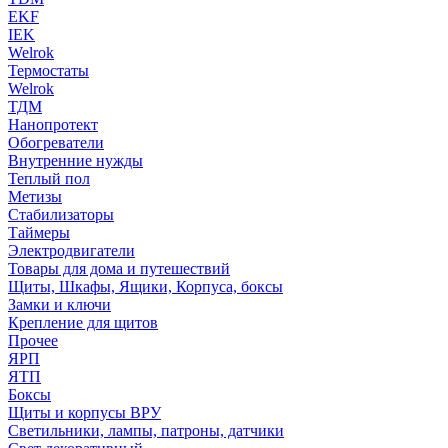
EKF
IEK
Welrok
Термостаты
Welrok
ТДМ
Нанопротект
Обогреватели
Внутренние нужды
Теплый пол
Метизы
Стабилизаторы
Таймеры
Электродвигатели
Товары для дома и путешествий
Щиты, Шкафы, Ящики, Корпуса, боксы
Замки и ключи
Крепление для щитов
Прочее
ЯРП
ЯТП
Боксы
Щиты и корпусы ВРУ
Светильники, лампы, патроны, датчики