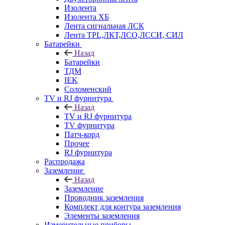
Изолента
Изолента ХБ
Лента сигнальная ЛСК
Лента TPL,ЛКТ,ЛСО,ЛССИ, СИЛ
Батарейки
Назад
Батарейки
ТДМ
IEK
Соломенский
TV и RJ фурнитура
Назад
TV и RJ фурнитура
TV фурнитура
Патч-корд
Прочее
RJ фурнитура
Распродажа
Заземление
Назад
Заземление
Проводник заземления
Комплект для контура заземления
Элементы заземления
Измерительные приборы