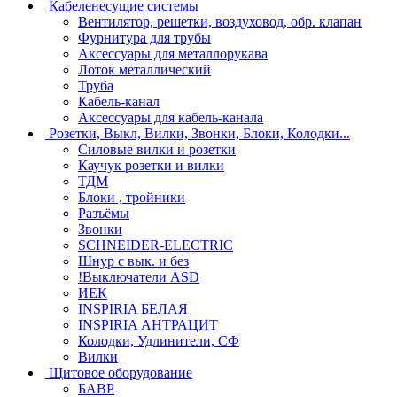
Кабеленесущие системы
Вентилятор, решетки, воздуховод, обр. клапан
Фурнитура для трубы
Аксессуары для металлорукава
Лоток металлический
Труба
Кабель-канал
Аксессуары для кабель-канала
Розетки, Выкл, Вилки, Звонки, Блоки, Колодки...
Силовые вилки и розетки
Каучук розетки и вилки
ТДМ
Блоки , тройники
Разъёмы
Звонки
SCHNEIDER-ELECTRIC
Шнур с вык. и без
!Выключатели ASD
ИЕК
INSPIRIA БЕЛАЯ
INSPIRIA АНТРАЦИТ
Колодки, Удлинители, СФ
Вилки
Щитовое оборудование
БАВР