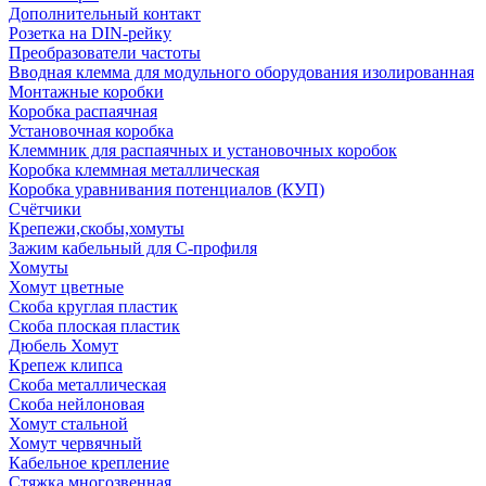
Дополнительный контакт
Розетка на DIN-рейку
Преобразователи частоты
Вводная клемма для модульного оборудования изолированная
Монтажные коробки
Коробка распаячная
Установочная коробка
Клеммник для распаячных и установочных коробок
Коробка клеммная металлическая
Коробка уравнивания потенциалов (КУП)
Счётчики
Крепежи,скобы,хомуты
Зажим кабельный для С-профиля
Хомуты
Хомут цветные
Скоба круглая пластик
Скоба плоская пластик
Дюбель Хомут
Крепеж клипса
Скоба металлическая
Скоба нейлоновая
Хомут стальной
Хомут червячный
Кабельное крепление
Стяжка многозвенная