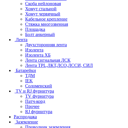
Скоба нейлоновая
Хомут стальной
Хомут червячный
Кабельное крепление
Стяжка многозвенная
Площадка
Болт анкерный
Лента
Двухсторонняя лента
Изолента
Изолента ХБ
Лента сигнальная ЛСК
Лента TPL,ЛКТ,ЛСО,ЛССИ, СИЛ
Батарейки
ТДМ
IEK
Соломенский
TV и RJ фурнитура
TV фурнитура
Патч-корд
Прочее
RJ фурнитура
Распродажа
Заземление
Проводник заземления