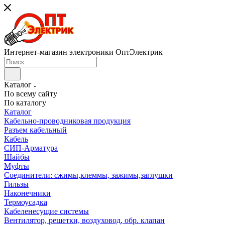
Интернет-магазин электроники ОптЭлектрик
Каталог
По всему сайту
По каталогу
Каталог
Кабельно-проводниковая продукция
Разъем кабельный
Кабель
СИП-Арматура
Шайбы
Муфты
Соединители: сжимы,клеммы, зажимы,заглушки
Гильзы
Наконечники
Термоусадка
Кабеленесущие системы
Вентилятор, решетки, воздуховод, обр. клапан