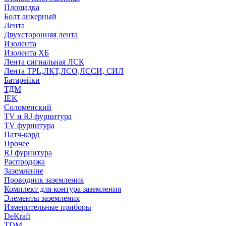
Площадка
Болт анкерный
Лента
Двухсторонняя лента
Изолента
Изолента ХБ
Лента сигнальная ЛСК
Лента TPL,ЛКТ,ЛСО,ЛССИ, СИЛ
Батарейки
ТДМ
IEK
Соломенский
TV и RJ фурнитура
TV фурнитура
Патч-корд
Прочее
RJ фурнитура
Распродажа
Заземление
Проводник заземления
Комплект для контура заземления
Элементы заземления
Измерительные приборы
DeKraft
TDM