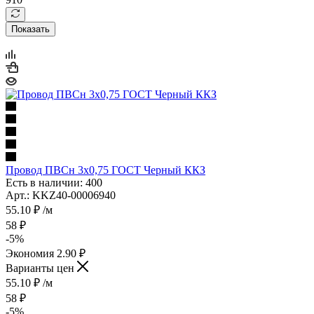
Показать
Провод ПВСн 3х0,75 ГОСТ Черный ККЗ
Есть в наличии: 400
Арт.: KKZ40-00006940
55.10
₽
/м
58
₽
-
5
%
Экономия
2.90
₽
Варианты цен
55.10
₽
/м
58
₽
-
5
%