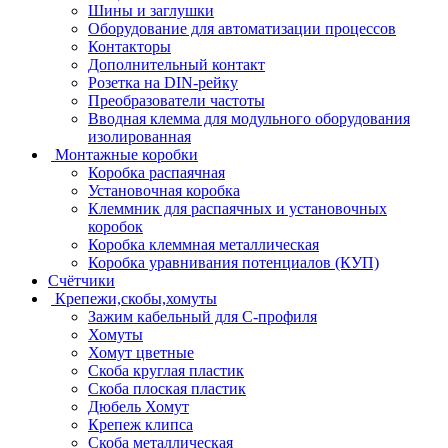
Шины и заглушки
Оборудование для автоматизации процессов
Контакторы
Дополнительный контакт
Розетка на DIN-рейку
Преобразователи частоты
Вводная клемма для модульного оборудования
изолированная
Монтажные коробки
Коробка распаячная
Установочная коробка
Клеммник для распаячных и установочных
коробок
Коробка клеммная металлическая
Коробка уравнивания потенциалов (КУП)
Счётчики
Крепежи,скобы,хомуты
Зажим кабельный для С-профиля
Хомуты
Хомут цветные
Скоба круглая пластик
Скоба плоская пластик
Дюбель Хомут
Крепеж клипса
Скоба металлическая