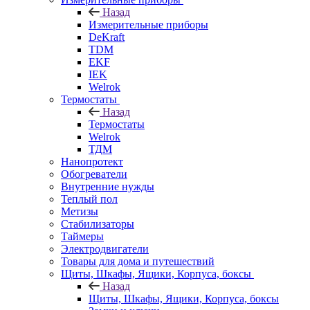
Назад
Измерительные приборы
DeKraft
TDM
EKF
IEK
Welrok
Термостаты
Назад
Термостаты
Welrok
ТДМ
Нанопротект
Обогреватели
Внутренние нужды
Теплый пол
Метизы
Стабилизаторы
Таймеры
Электродвигатели
Товары для дома и путешествий
Щиты, Шкафы, Ящики, Корпуса, боксы
Назад
Щиты, Шкафы, Ящики, Корпуса, боксы