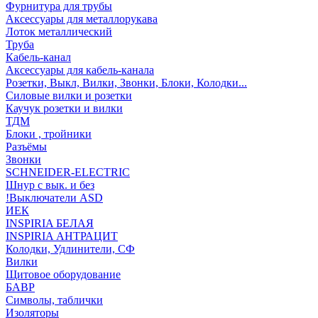
Фурнитура для трубы
Аксессуары для металлорукава
Лоток металлический
Труба
Кабель-канал
Аксессуары для кабель-канала
Розетки, Выкл, Вилки, Звонки, Блоки, Колодки...
Силовые вилки и розетки
Каучук розетки и вилки
ТДМ
Блоки , тройники
Разъёмы
Звонки
SCHNEIDER-ELECTRIC
Шнур с вык. и без
!Выключатели ASD
ИЕК
INSPIRIA БЕЛАЯ
INSPIRIA АНТРАЦИТ
Колодки, Удлинители, СФ
Вилки
Щитовое оборудование
БАВР
Символы, таблички
Изоляторы