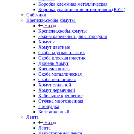
Коробка клеммная металлическая
Коробка уравнивания потенциалов (КУП)
Счётчики
Крепежи,скобы,хомуты
Назад
Крепежи,скобы,хомуты
Зажим кабельный для С-профиля
Хомуты
Хомут цветные
Скоба круглая пластик
Скоба плоская пластик
Дюбель Хомут
Крепеж клипса
Скоба металлическая
Скоба нейлоновая
Хомут стальной
Хомут червячный
Кабельное крепление
Стяжка многозвенная
Площадка
Болт анкерный
Лента
Назад
Лента
Двухсторонняя лента