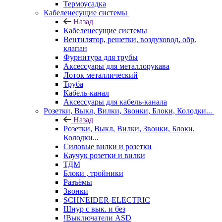
Термоусадка
Кабеленесущие системы
Назад
Кабеленесущие системы
Вентилятор, решетки, воздуховод, обр.
клапан
Фурнитура для трубы
Аксессуары для металлорукава
Лоток металлический
Труба
Кабель-канал
Аксессуары для кабель-канала
Розетки, Выкл, Вилки, Звонки, Блоки, Колодки...
Назад
Розетки, Выкл, Вилки, Звонки, Блоки,
Колодки...
Силовые вилки и розетки
Каучук розетки и вилки
ТДМ
Блоки , тройники
Разъёмы
Звонки
SCHNEIDER-ELECTRIC
Шнур с вык. и без
!Выключатели ASD