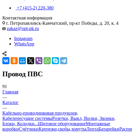
+7 (415-2) 220-380
Контактная информация
г. Петропавловск-Камчатский, пр-кт Победы, д. 20, к. 4
zakaz@opt-pk.ru
Instagram
WhatsApp
Провод ПВС
91
Главная
—
Каталог
—
Кабельно-проводниковая продукция
Кабеленесущие системы
Розетки, Выкл, Вилки, Звонки,
Блоки, Колодки...
Щитовое оборудование
Монтажные
коробки
Счётчики
Крепежи,скобы,хомуты
Лента
Батарейки
Распр