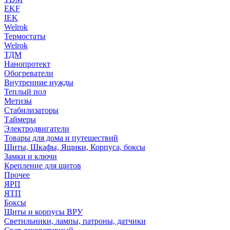
EKF
IEK
Welrok
Термостаты
Welrok
ТДМ
Нанопротект
Обогреватели
Внутренние нужды
Теплый пол
Метизы
Стабилизаторы
Таймеры
Электродвигатели
Товары для дома и путешествий
Щиты, Шкафы, Ящики, Корпуса, боксы
Замки и ключи
Крепление для щитов
Прочее
ЯРП
ЯТП
Боксы
Щиты и корпусы ВРУ
Светильники, лампы, патроны, датчики