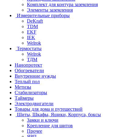
Комплект для контура заземления
Элементы заземления
Измерительные приборы
DeKraft
TDM
EKF
IEK
Welrok
Термостаты
Welrok
ТДМ
Нанопротект
Обогреватели
Внутренние нужды
Теплый пол
Метизы
Стабилизаторы
Таймеры
Электродвигатели
Товары для дома и путешествий
Щиты, Шкафы, Ящики, Корпуса, боксы
Замки и ключи
Крепление для щитов
Прочее
ЯРП