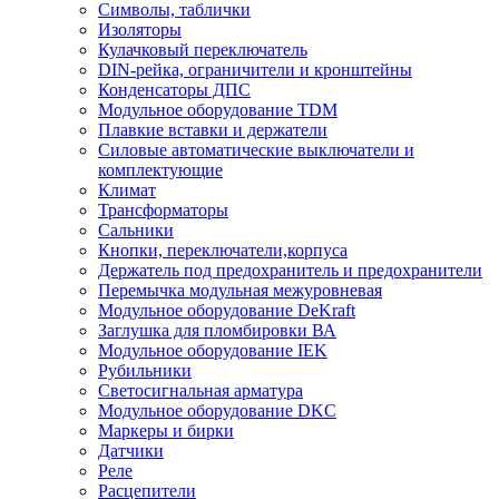
Символы, таблички
Изоляторы
Кулачковый переключатель
DIN-рейка, ограничители и кронштейны
Конденсаторы ДПС
Модульное оборудование TDM
Плавкие вставки и держатели
Силовые автоматические выключатели и
комплектующие
Климат
Трансформаторы
Сальники
Кнопки, переключатели,корпуса
Держатель под предохранитель и предохранители
Перемычка модульная межуровневая
Модульное оборудование DeKraft
Заглушка для пломбировки ВА
Модульное оборудование IEK
Рубильники
Светосигнальная арматура
Модульное оборудование DKC
Маркеры и бирки
Датчики
Реле
Расцепители