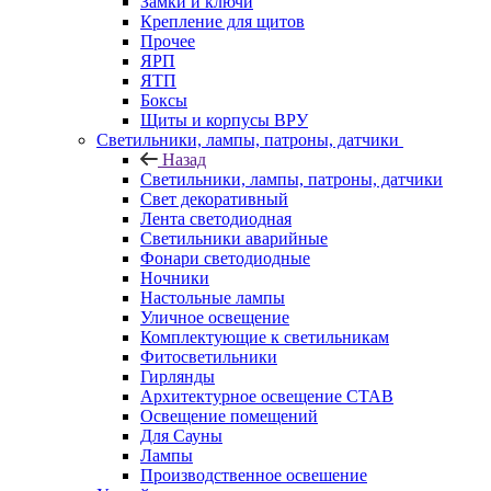
Замки и ключи
Крепление для щитов
Прочее
ЯРП
ЯТП
Боксы
Щиты и корпусы ВРУ
Светильники, лампы, патроны, датчики
Назад
Светильники, лампы, патроны, датчики
Свет декоративный
Лента светодиодная
Светильники аварийные
Фонари светодиодные
Ночники
Настольные лампы
Уличное освещение
Комплектующие к светильникам
Фитосветильники
Гирлянды
Архитектурное освещение СТАВ
Освещение помещений
Для Сауны
Лампы
Производственное освешение