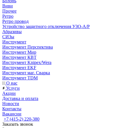
Болонь
Виви
Прочее
Ретро
Ретро провод
Устройство защитного отключения УЗО-А/Р
Абразивы
СИЗы
Инструмент
Инструмент Перспектива
Инструмент Мир
Инструмент КВТ
Инструмент Knipex/Wera
Инструмент EKF
Инструмент маг. Сварка
Инструмент TDM
О нас
Услуги
Акции
Доставка и оплата
Новости
Контакты
Вакансии
+7 (415-2) 220-380
Заказать звонок