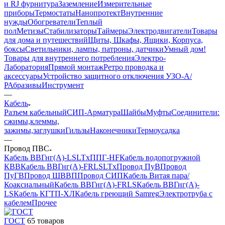
и RJ фурнитура
Заземление
Измерительные
приборы
Термостаты
Нанопротект
Внутренние
нужды
Обогреватели
Теплый
пол
Метизы
Стабилизаторы
Таймеры
Электродвигатели
Товары
для дома и путешествий
Щиты, Шкафы, Ящики, Корпуса,
боксы
Светильники, лампы, патроны, датчики
Умный дом
!
Товары для внутреннего потребления
Электро-
Лаборатория
Прямой монтаж
Ретро проводка и
аксессуары
Устройство защитного отключения УЗО-А/
Р
Абразивы
Инструмент
—
Кабель
Разъем кабельный
СИП-Арматура
Шайбы
Муфты
Соединители:
сжимы,клеммы,
зажимы,заглушки
Гильзы
Наконечники
Термоусадка
—
Провод ПВС
Кабель ВВГнг(А)-LSLTx
ППГ-HF
Кабель водопогружной
КВВ
Кабель ВВГнг(А)-FRLSLTx
Провод ПуВ
Провод
ПуГВ
Провод ШВВП
Провод СИП
Кабель Витая пара/
Коаксиальный
Кабель ВВГнг(А)-FRLS
Кабель ВВГнг(А)-
LS
Кабель КГТП-ХЛ
Кабель греющий Samreg
Электротруба с
кабелем
Прочее
ГОСТ
65 товаров