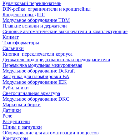
Кулачковый переключатель
DIN-рейка, ограничители и кронштейны
Конденсаторы ДПС
Модульное оборудование TDM
Плавкие вставки и держатели
Силовые автоматические выключатели и комплектующие
Климат
Трансформаторы
Сальники
Кнопки, переключатели,корпуса
Держатель под предохранитель и предохранители
Перемычка модульная межуровневая
Модульное оборудование DeKraft
Заглушка для пломбировки ВА
Модульное оборудование IEK
Рубильники
Светосигнальная арматура
Модульное оборудование DKC
Маркеры и бирки
Датчики
Реле
Расцепители
Шины и заглушки
Оборудование для автоматизации процессов
Контакторы