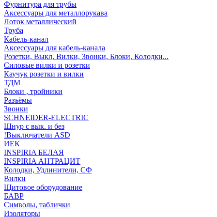
Фурнитура для трубы
Аксессуары для металлорукава
Лоток металлический
Труба
Кабель-канал
Аксессуары для кабель-канала
Розетки, Выкл, Вилки, Звонки, Блоки, Колодки...
Силовые вилки и розетки
Каучук розетки и вилки
ТДМ
Блоки , тройники
Разъёмы
Звонки
SCHNEIDER-ELECTRIC
Шнур с вык. и без
!Выключатели ASD
ИЕК
INSPIRIA БЕЛАЯ
INSPIRIA АНТРАЦИТ
Колодки, Удлинители, СФ
Вилки
Щитовое оборудование
БАВР
Символы, таблички
Изоляторы