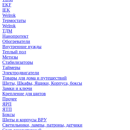
EKF
IEK
Welrok
Термостаты
Welrok
ТДМ
Нанопротект
Обогреватели
Внутренние нужды
Теплый пол
Метизы
Стабилизаторы
Таймеры
Электродвигатели
Товары для дома и путешествий
Щиты, Шкафы, Ящики, Корпуса, боксы
Замки и ключи
Крепление для щитов
Прочее
ЯРП
ЯТП
Боксы
Щиты и корпусы ВРУ
Светильники, лампы, патроны, датчики