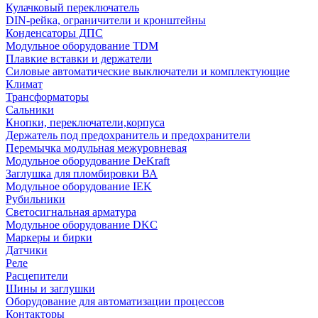
Кулачковый переключатель
DIN-рейка, ограничители и кронштейны
Конденсаторы ДПС
Модульное оборудование TDM
Плавкие вставки и держатели
Силовые автоматические выключатели и комплектующие
Климат
Трансформаторы
Сальники
Кнопки, переключатели,корпуса
Держатель под предохранитель и предохранители
Перемычка модульная межуровневая
Модульное оборудование DeKraft
Заглушка для пломбировки ВА
Модульное оборудование IEK
Рубильники
Светосигнальная арматура
Модульное оборудование DKC
Маркеры и бирки
Датчики
Реле
Расцепители
Шины и заглушки
Оборудование для автоматизации процессов
Контакторы