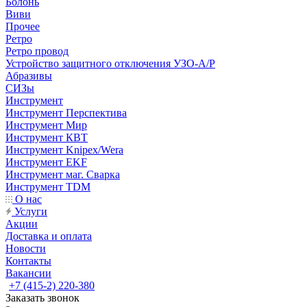
Болонь
Виви
Прочее
Ретро
Ретро провод
Устройство защитного отключения УЗО-А/Р
Абразивы
СИЗы
Инструмент
Инструмент Перспектива
Инструмент Мир
Инструмент КВТ
Инструмент Knipex/Wera
Инструмент EKF
Инструмент маг. Сварка
Инструмент TDM
О нас
Услуги
Акции
Доставка и оплата
Новости
Контакты
Вакансии
+7 (415-2) 220-380
Заказать звонок