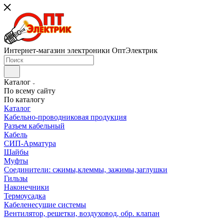
Интернет-магазин электроники ОптЭлектрик
Каталог
По всему сайту
По каталогу
Каталог
Кабельно-проводниковая продукция
Разъем кабельный
Кабель
СИП-Арматура
Шайбы
Муфты
Соединители: сжимы,клеммы, зажимы,заглушки
Гильзы
Наконечники
Термоусадка
Кабеленесущие системы
Вентилятор, решетки, воздуховод, обр. клапан