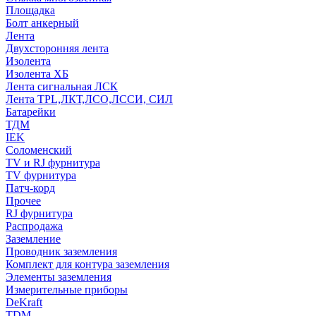
Площадка
Болт анкерный
Лента
Двухсторонняя лента
Изолента
Изолента ХБ
Лента сигнальная ЛСК
Лента TPL,ЛКТ,ЛСО,ЛССИ, СИЛ
Батарейки
ТДМ
IEK
Соломенский
TV и RJ фурнитура
TV фурнитура
Патч-корд
Прочее
RJ фурнитура
Распродажа
Заземление
Проводник заземления
Комплект для контура заземления
Элементы заземления
Измерительные приборы
DeKraft
TDM