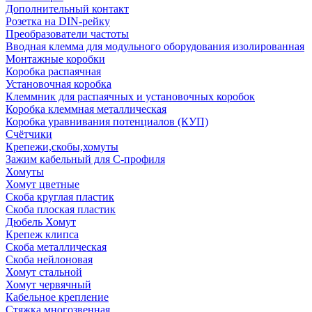
Дополнительный контакт
Розетка на DIN-рейку
Преобразователи частоты
Вводная клемма для модульного оборудования изолированная
Монтажные коробки
Коробка распаячная
Установочная коробка
Клеммник для распаячных и установочных коробок
Коробка клеммная металлическая
Коробка уравнивания потенциалов (КУП)
Счётчики
Крепежи,скобы,хомуты
Зажим кабельный для С-профиля
Хомуты
Хомут цветные
Скоба круглая пластик
Скоба плоская пластик
Дюбель Хомут
Крепеж клипса
Скоба металлическая
Скоба нейлоновая
Хомут стальной
Хомут червячный
Кабельное крепление
Стяжка многозвенная