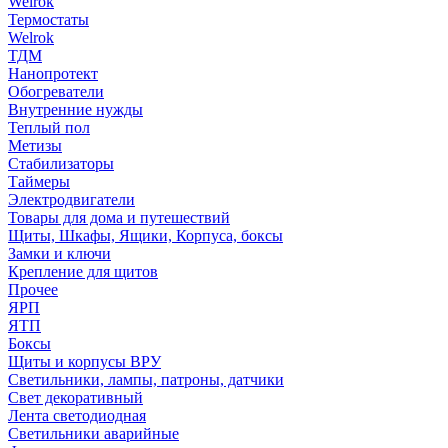
Welrok
Термостаты
Welrok
ТДМ
Нанопротект
Обогреватели
Внутренние нужды
Теплый пол
Метизы
Стабилизаторы
Таймеры
Электродвигатели
Товары для дома и путешествий
Щиты, Шкафы, Ящики, Корпуса, боксы
Замки и ключи
Крепление для щитов
Прочее
ЯРП
ЯТП
Боксы
Щиты и корпусы ВРУ
Светильники, лампы, патроны, датчики
Свет декоративный
Лента светодиодная
Светильники аварийные