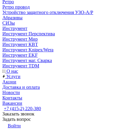
Ретро
Ретро провод
Устройство защитного отключения УЗО-А/Р
Абразивы
СИЗы
Инструмент
Инструмент Перспектива
Инструмент Мир
Инструмент КВТ
Инструмент Knipex/Wera
Инструмент EKF
Инструмент маг. Сварка
Инструмент TDM
О нас
Услуги
Акции
Доставка и оплата
Новости
Контакты
Вакансии
+7 (415-2) 220-380
Заказать звонок
Задать вопрос
Войти