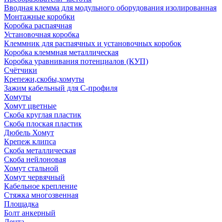
Вводная клемма для модульного оборудования изолированная
Монтажные коробки
Коробка распаячная
Установочная коробка
Клеммник для распаячных и установочных коробок
Коробка клеммная металлическая
Коробка уравнивания потенциалов (КУП)
Счётчики
Крепежи,скобы,хомуты
Зажим кабельный для С-профиля
Хомуты
Хомут цветные
Скоба круглая пластик
Скоба плоская пластик
Дюбель Хомут
Крепеж клипса
Скоба металлическая
Скоба нейлоновая
Хомут стальной
Хомут червячный
Кабельное крепление
Стяжка многозвенная
Площадка
Болт анкерный
Лента