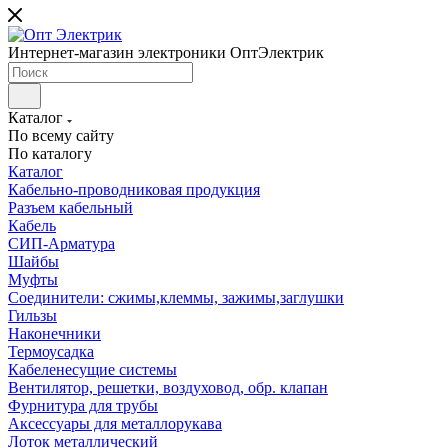
Интернет-магазин электроники ОптЭлектрик
Каталог
По всему сайту
По каталогу
Каталог
Кабельно-проводниковая продукция
Разъем кабельный
Кабель
СИП-Арматура
Шайбы
Муфты
Соединители: сжимы,клеммы, зажимы,заглушки
Гильзы
Наконечники
Термоусадка
Кабеленесущие системы
Вентилятор, решетки, воздуховод, обр. клапан
Фурнитура для трубы
Аксессуары для металлорукава
Лоток металлический