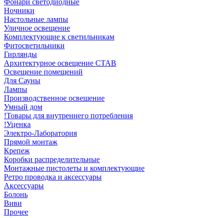
Фонари светодиодные
Ночники
Настольные лампы
Уличное освещение
Комплектующие к светильникам
Фитосветильники
Гирлянды
Архитектурное освещение СТАВ
Освещение помещений
Для Сауны
Лампы
Производственное освешение
Умный дом
!Товары для внутреннего потребления
!Уценка
Электро-Лаборатория
Прямой монтаж
Крепеж
Коробки распределительные
Монтажные пистолеты и комплектующие
Ретро проводка и аксессуары
Аксессуары
Болонь
Виви
Прочее