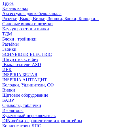
Труба
Кабель-канал
Аксессуары для кабель-канала
Розетки, Выкл, Вилки, Звонки, Блоки, Колодки...
Силовые вилки и розетки
Каучук розетки и вилки
ТДМ
Блоки , тройники
Разъёмы
Звонки
SCHNEIDER-ELECTRIC
Шнур с вык. и без
!Выключатели ASD
ИЕК
INSPIRIA БЕЛАЯ
INSPIRIA АНТРАЦИТ
Колодки, Удлинители, СФ
Вилки
Щитовое оборудование
БАВР
Символы, таблички
Изоляторы
Кулачковый переключатель
DIN-рейка, ограничители и кронштейны
Конденсаторы ДПС