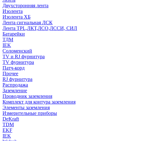
Двухсторонняя лента
Изолента
Изолента ХБ
Лента сигнальная ЛСК
Лента TPL,ЛКТ,ЛСО,ЛССИ, СИЛ
Батарейки
ТДМ
IEK
Соломенский
TV и RJ фурнитура
TV фурнитура
Патч-корд
Прочее
RJ фурнитура
Распродажа
Заземление
Проводник заземления
Комплект для контура заземления
Элементы заземления
Измерительные приборы
DeKraft
TDM
EKF
IEK