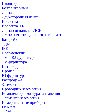
Площадка
Болт анкерный
Лента
Двухсторонняя лента
Изолента
Изолента ХБ
Лента сигнальная ЛСК
Лента TPL,ЛКТ,ЛСО,ЛССИ, СИЛ
Батарейки
ТДМ
IEK
Соломенский
TV и RJ фурнитура
TV фурнитура
Патч-корд
Прочее
RJ фурнитура
Распродажа
Заземление
Проводник заземления
Комплект для контура заземления
Элементы заземления
Измерительные приборы
DeKraft
TDM