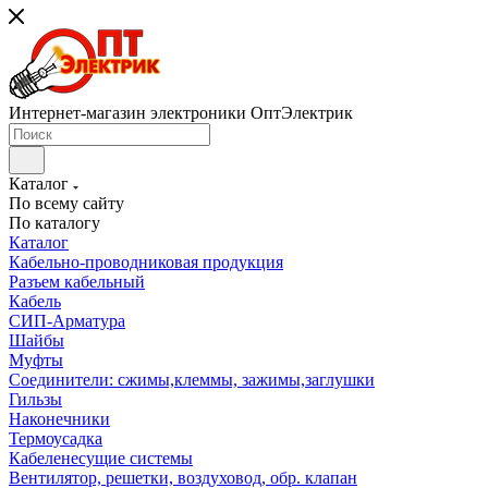
Интернет-магазин электроники ОптЭлектрик
Каталог
По всему сайту
По каталогу
Каталог
Кабельно-проводниковая продукция
Разъем кабельный
Кабель
СИП-Арматура
Шайбы
Муфты
Соединители: сжимы,клеммы, зажимы,заглушки
Гильзы
Наконечники
Термоусадка
Кабеленесущие системы
Вентилятор, решетки, воздуховод, обр. клапан