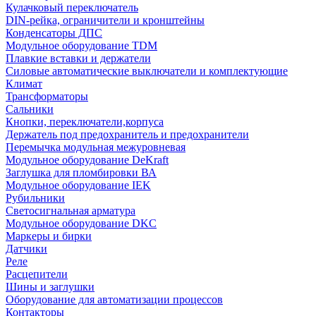
Кулачковый переключатель
DIN-рейка, ограничители и кронштейны
Конденсаторы ДПС
Модульное оборудование TDM
Плавкие вставки и держатели
Силовые автоматические выключатели и комплектующие
Климат
Трансформаторы
Сальники
Кнопки, переключатели,корпуса
Держатель под предохранитель и предохранители
Перемычка модульная межуровневая
Модульное оборудование DeKraft
Заглушка для пломбировки ВА
Модульное оборудование IEK
Рубильники
Светосигнальная арматура
Модульное оборудование DKC
Маркеры и бирки
Датчики
Реле
Расцепители
Шины и заглушки
Оборудование для автоматизации процессов
Контакторы