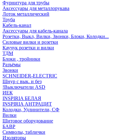
Фурнитура для трубы
Аксессуары для металлорукава
Лоток металлический
Труба
Кабель-канал
Аксессуары для кабель-канала
Розетки, Выкл, Вилки, Звонки, Блоки, Колодки...
Силовые вилки и розетки
Каучук розетки и вилки
ТДМ
Блоки , тройники
Разъёмы
Звонки
SCHNEIDER-ELECTRIC
Шнур с вык. и без
!Выключатели ASD
ИЕК
INSPIRIA БЕЛАЯ
INSPIRIA АНТРАЦИТ
Колодки, Удлинители, СФ
Вилки
Щитовое оборудование
БАВР
Символы, таблички
Изоляторы