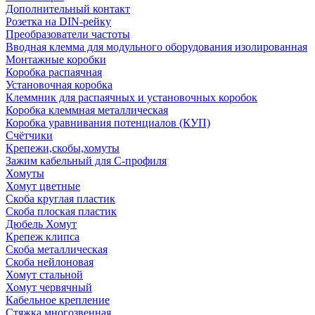
Дополнительный контакт
Розетка на DIN-рейку
Преобразователи частоты
Вводная клемма для модульного оборудования изолированная
Монтажные коробки
Коробка распаячная
Установочная коробка
Клеммник для распаячных и установочных коробок
Коробка клеммная металлическая
Коробка уравнивания потенциалов (КУП)
Счётчики
Крепежи,скобы,хомуты
Зажим кабельный для С-профиля
Хомуты
Хомут цветные
Скоба круглая пластик
Скоба плоская пластик
Дюбель Хомут
Крепеж клипса
Скоба металлическая
Скоба нейлоновая
Хомут стальной
Хомут червячный
Кабельное крепление
Стяжка многозвенная