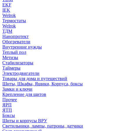
EKF
IEK
Welrok
Термостаты
Welrok
ТДМ
Нанопротект
Обогреватели
Внутренние нужды
Теплый пол
Метизы
Стабилизаторы
Таймеры
Электродвигатели
Товары для дома и путешествий
Щиты, Шкафы, Ящики, Корпуса, боксы
Замки и ключи
Крепление для щитов
Прочее
ЯРП
ЯТП
Боксы
Щиты и корпусы ВРУ
Светильники, лампы, патроны, датчики