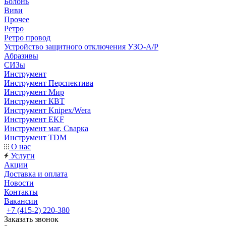
Болонь
Виви
Прочее
Ретро
Ретро провод
Устройство защитного отключения УЗО-А/Р
Абразивы
СИЗы
Инструмент
Инструмент Перспектива
Инструмент Мир
Инструмент КВТ
Инструмент Knipex/Wera
Инструмент EKF
Инструмент маг. Сварка
Инструмент TDM
О нас
Услуги
Акции
Доставка и оплата
Новости
Контакты
Вакансии
+7 (415-2) 220-380
Заказать звонок