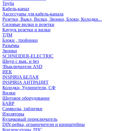
Труба
Кабель-канал
Аксессуары для кабель-канала
Розетки, Выкл, Вилки, Звонки, Блоки, Колодки...
Силовые вилки и розетки
Каучук розетки и вилки
ТДМ
Блоки , тройники
Разъёмы
Звонки
SCHNEIDER-ELECTRIC
Шнур с вык. и без
!Выключатели ASD
ИЕК
INSPIRIA БЕЛАЯ
INSPIRIA АНТРАЦИТ
Колодки, Удлинители, СФ
Вилки
Щитовое оборудование
БАВР
Символы, таблички
Изоляторы
Кулачковый переключатель
DIN-рейка, ограничители и кронштейны
Конденсаторы ДПС