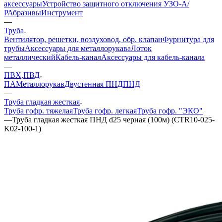
аксессуары
Устройство защитного отключения УЗО-А/
Р
Абразивы
Инструмент
—
Труба
Вентилятор, решетки, воздуховод, обр. клапан
Фурнитура для
трубы
Аксессуары для металлорукава
Лоток
металлический
Кабель-канал
Аксессуары для кабель-канала
—
ПВХ,ПВД
ПА
Металлорукав
Двустенная ПНД
ПНД
—
Труба гладкая жесткая
Труба гофр. тяжелая
Труба гофр. легкая
Труба гофр. "ЭКО"
—
Труба гладкая жесткая ПНД d25 черная (100м) (CTR10-025-
K02-100-1)