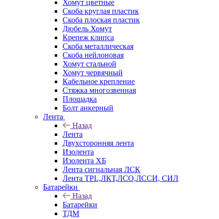
Хомут цветные
Скоба круглая пластик
Скоба плоская пластик
Дюбель Хомут
Крепеж клипса
Скоба металлическая
Скоба нейлоновая
Хомут стальной
Хомут червячный
Кабельное крепление
Стяжка многозвенная
Площадка
Болт анкерный
Лента
Назад
Лента
Двухсторонняя лента
Изолента
Изолента ХБ
Лента сигнальная ЛСК
Лента TPL,ЛКТ,ЛСО,ЛССИ, СИЛ
Батарейки
Назад
Батарейки
ТДМ