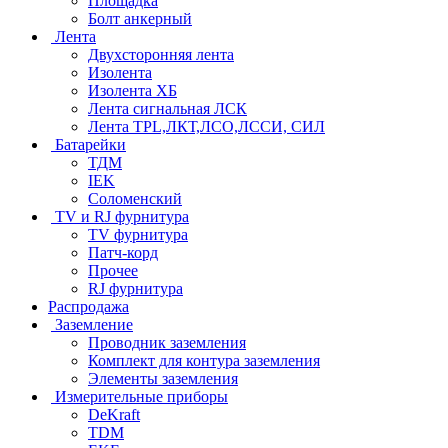
Площадка
Болт анкерный
Лента
Двухсторонняя лента
Изолента
Изолента ХБ
Лента сигнальная ЛСК
Лента TPL,ЛКТ,ЛСО,ЛССИ, СИЛ
Батарейки
ТДМ
IEK
Соломенский
TV и RJ фурнитура
TV фурнитура
Патч-корд
Прочее
RJ фурнитура
Распродажа
Заземление
Проводник заземления
Комплект для контура заземления
Элементы заземления
Измерительные приборы
DeKraft
TDM