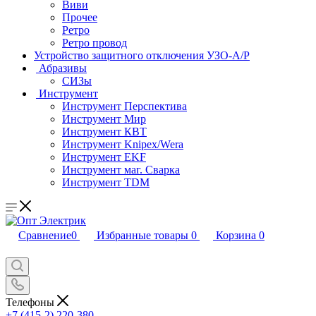
Виви
Прочее
Ретро
Ретро провод
Устройство защитного отключения УЗО-А/Р
Абразивы
СИЗы
Инструмент
Инструмент Перспектива
Инструмент Мир
Инструмент КВТ
Инструмент Knipex/Wera
Инструмент EKF
Инструмент маг. Сварка
Инструмент TDM
Сравнение
0
Избранные товары
0
Корзина
0
Телефоны
+7 (415-2) 220-380