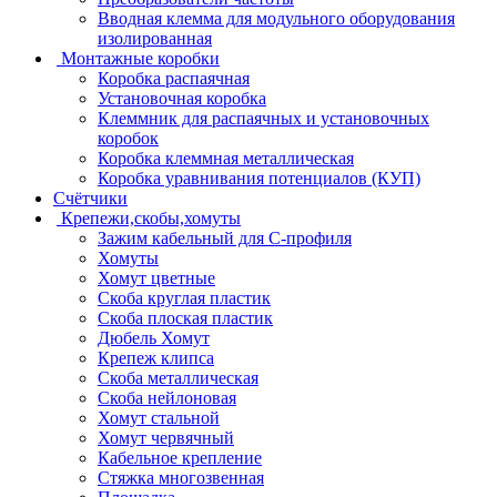
Вводная клемма для модульного оборудования
изолированная
Монтажные коробки
Коробка распаячная
Установочная коробка
Клеммник для распаячных и установочных
коробок
Коробка клеммная металлическая
Коробка уравнивания потенциалов (КУП)
Счётчики
Крепежи,скобы,хомуты
Зажим кабельный для С-профиля
Хомуты
Хомут цветные
Скоба круглая пластик
Скоба плоская пластик
Дюбель Хомут
Крепеж клипса
Скоба металлическая
Скоба нейлоновая
Хомут стальной
Хомут червячный
Кабельное крепление
Стяжка многозвенная