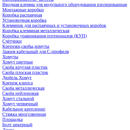
Вводная клемма для модульного оборудования изолированная
Монтажные коробки
Коробка распаячная
Установочная коробка
Клеммник для распаячных и установочных коробок
Коробка клеммная металлическая
Коробка уравнивания потенциалов (КУП)
Счётчики
Крепежи,скобы,хомуты
Зажим кабельный для С-профиля
Хомуты
Хомут цветные
Скоба круглая пластик
Скоба плоская пластик
Дюбель Хомут
Крепеж клипса
Скоба металлическая
Скоба нейлоновая
Хомут стальной
Хомут червячный
Кабельное крепление
Стяжка многозвенная
Площадка
Болт анкерный
Лента