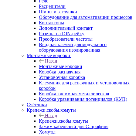
Реле
Расцепители
Шины и заглушки
Оборудование для автоматизации процессов
Контакторы
Дополнительный контакт
Розетка на DIN-рейку
Преобразователи частоты
Вводная клемма для модульного
оборудования изолированная
Монтажные коробки
Назад
Монтажные коробки
Коробка распаячная
Установочная коробка
Клеммник для распаячных и установочных
коробок
Коробка клеммная металлическая
Коробка уравнивания потенциалов (КУП)
Счётчики
Крепежи,скобы,хомуты
Назад
Крепежи,скобы,хомуты
Зажим кабельный для С-профиля
Хомуты