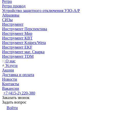
Ретро
Ретро провод
Устройство защитного отключения УЗО-А/Р
Абразивы
СИЗы
Инструмент
Инструмент Перспектива
Инструмент Мир
Инструмент КВТ
Инструмент Knipex/Wera
Инструмент EKF
Инструмент маг. Сварка
Инструмент TDM
О нас
Услуги
Акции
Доставка и оплата
Новости
Контакты
Вакансии
+7 (415-2) 220-380
Заказать звонок
Задать вопрос
Войти