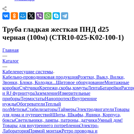
Труба гладкая жесткая ПНД d25
черная (100м) (CTR10-025-K02-100-1)
Главная
—
Каталог
—
Кабеленесущие системы
Кабельно-проводниковая продукция
Розетки, Выкл, Вилки,
Звонки, Блоки, Колодки...
Щитовое оборудование
Монтажные
коробки
Счётчики
Крепежи,скобы,хомуты
Лента
Батарейки
Распр
и RJ фурнитура
Заземление
Измерительные
приборы
Термостаты
Нанопротект
Внутренние
нужды
Обогреватели
Теплый
пол
Метизы
Стабилизаторы
Таймеры
Электродвигатели
Товары
для дома и путешествий
Щиты, Шкафы, Ящики, Корпуса,
боксы
Светильники, лампы, патроны, датчики
Умный дом
!
Товары для внутреннего потребления
Электро-
Лаборатория
Прямой монтаж
Ретро проводка и