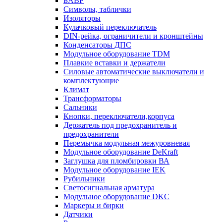
БАВР
Символы, таблички
Изоляторы
Кулачковый переключатель
DIN-рейка, ограничители и кронштейны
Конденсаторы ДПС
Модульное оборудование TDM
Плавкие вставки и держатели
Силовые автоматические выключатели и
комплектующие
Климат
Трансформаторы
Сальники
Кнопки, переключатели,корпуса
Держатель под предохранитель и
предохранители
Перемычка модульная межуровневая
Модульное оборудование DeKraft
Заглушка для пломбировки ВА
Модульное оборудование IEK
Рубильники
Светосигнальная арматура
Модульное оборудование DKC
Маркеры и бирки
Датчики