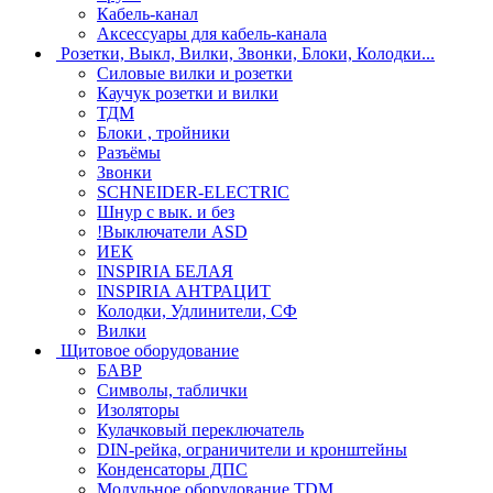
Кабель-канал
Аксессуары для кабель-канала
Розетки, Выкл, Вилки, Звонки, Блоки, Колодки...
Силовые вилки и розетки
Каучук розетки и вилки
ТДМ
Блоки , тройники
Разъёмы
Звонки
SCHNEIDER-ELECTRIC
Шнур с вык. и без
!Выключатели ASD
ИЕК
INSPIRIA БЕЛАЯ
INSPIRIA АНТРАЦИТ
Колодки, Удлинители, СФ
Вилки
Щитовое оборудование
БАВР
Символы, таблички
Изоляторы
Кулачковый переключатель
DIN-рейка, ограничители и кронштейны
Конденсаторы ДПС
Модульное оборудование TDM