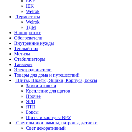
EKF
IEK
Welrok
Термостаты
Welrok
ТДМ
Нанопротект
Обогреватели
Внутренние нужды
Теплый пол
Метизы
Стабилизаторы
Таймеры
Электродвигатели
Товары для дома и путешествий
Щиты, Шкафы, Ящики, Корпуса, боксы
Замки и ключи
Крепление для щитов
Прочее
ЯРП
ЯТП
Боксы
Щиты и корпусы ВРУ
Светильники, лампы, патроны, датчики
Свет декоративный