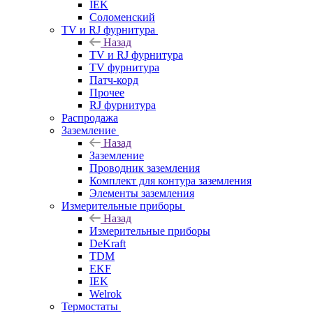
IEK
Соломенский
TV и RJ фурнитура
Назад
TV и RJ фурнитура
TV фурнитура
Патч-корд
Прочее
RJ фурнитура
Распродажа
Заземление
Назад
Заземление
Проводник заземления
Комплект для контура заземления
Элементы заземления
Измерительные приборы
Назад
Измерительные приборы
DeKraft
TDM
EKF
IEK
Welrok
Термостаты