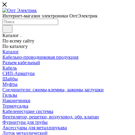
Интернет-магазин электроники ОптЭлектрик
Каталог
По всему сайту
По каталогу
Каталог
Кабельно-проводниковая продукция
Разъем кабельный
Кабель
СИП-Арматура
Шайбы
Муфты
Соединители: сжимы,клеммы, зажимы,заглушки
Гильзы
Наконечники
Термоусадка
Кабеленесущие системы
Вентилятор, решетки, воздуховод, обр. клапан
Фурнитура для трубы
Аксессуары для металлорукава
Лоток металлический