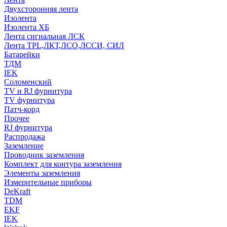
Двухсторонняя лента
Изолента
Изолента ХБ
Лента сигнальная ЛСК
Лента TPL,ЛКТ,ЛСО,ЛССИ, СИЛ
Батарейки
ТДМ
IEK
Соломенский
TV и RJ фурнитура
TV фурнитура
Патч-корд
Прочее
RJ фурнитура
Распродажа
Заземление
Проводник заземления
Комплект для контура заземления
Элементы заземления
Измерительные приборы
DeKraft
TDM
EKF
IEK