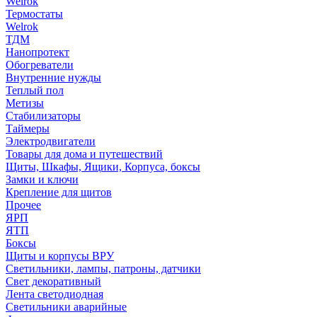
Welrok
Термостаты
Welrok
ТДМ
Нанопротект
Обогреватели
Внутренние нужды
Теплый пол
Метизы
Стабилизаторы
Таймеры
Электродвигатели
Товары для дома и путешествий
Щиты, Шкафы, Ящики, Корпуса, боксы
Замки и ключи
Крепление для щитов
Прочее
ЯРП
ЯТП
Боксы
Щиты и корпусы ВРУ
Светильники, лампы, патроны, датчики
Свет декоративный
Лента светодиодная
Светильники аварийные